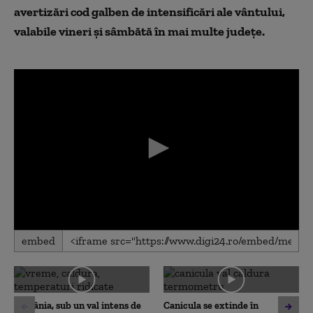
avertizări cod galben de intensificări ale vântului,
valabile vineri și sâmbătă în mai multe județe.
0
embed
seconds
of
0
seconds
România, sub un val intens de
Canicula se extinde în