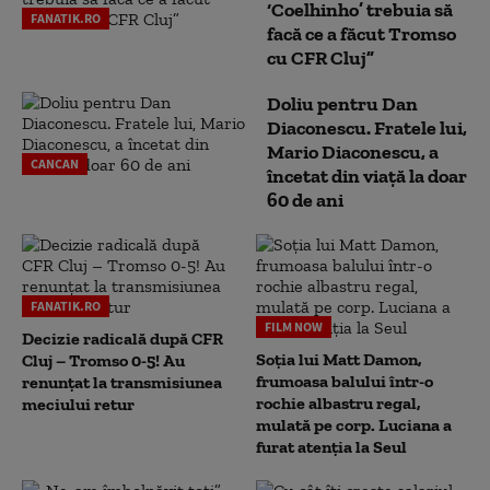
‘Coelhinho’ trebuia să
FANATIK.RO
facă ce a făcut Tromso
cu CFR Cluj”
Doliu pentru Dan
Diaconescu. Fratele lui,
Mario Diaconescu, a
CANCAN
încetat din viață la doar
60 de ani
FANATIK.RO
FILM NOW
Decizie radicală după CFR
Soția lui Matt Damon,
Cluj – Tromso 0-5! Au
frumoasa balului într-o
renunțat la transmisiunea
rochie albastru regal,
meciului retur
mulată pe corp. Luciana a
furat atenția la Seul