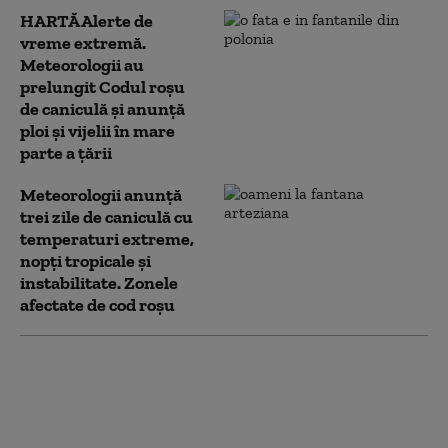
HARTĂ Alerte de
vreme extremă.
Meteorologii au
prelungit Codul roșu
de caniculă și anunță
ploi și vijelii în mare
parte a țării
Meteorologii anunță
trei zile de caniculă cu
temperaturi extreme,
nopţi tropicale şi
instabilitate. Zonele
afectate de cod roșu
Record absolut de
temperatură în Austria:
40,8°C. „Vremea aceasta este
un dezastru”