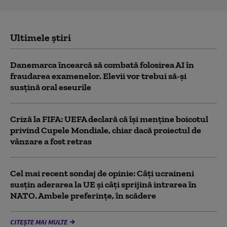
Ultimele știri
Danemarca încearcă să combată folosirea AI în
fraudarea examenelor. Elevii vor trebui să-şi
susţină oral eseurile
Criză la FIFA: UEFA declară că îşi menţine boicotul
privind Cupele Mondiale, chiar dacă proiectul de
vânzare a fost retras
Cel mai recent sondaj de opinie: Câți ucraineni
susțin aderarea la UE și câți sprijină intrarea în
NATO. Ambele preferințe, în scădere
CITEȘTE MAI MULTE