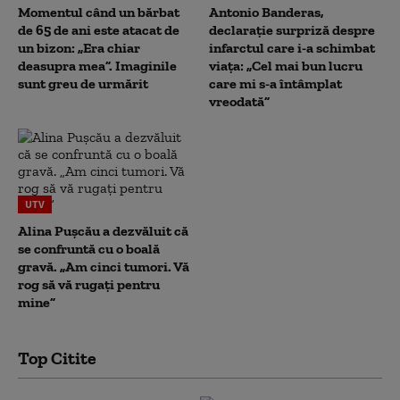
Momentul când un bărbat
Antonio Banderas,
de 65 de ani este atacat de
declarație surpriză despre
un bizon: „Era chiar
infarctul care i-a schimbat
deasupra mea”. Imaginile
viața: „Cel mai bun lucru
sunt greu de urmărit
care mi s-a întâmplat
vreodată”
UTV
Alina Pușcău a dezvăluit că
se confruntă cu o boală
gravă. „Am cinci tumori. Vă
rog să vă rugați pentru
mine”
Top Citite