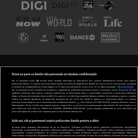
TERMENI ȘI CONDIȚII
POLITICA DE CONFIDENȚIALITATE
Nouă ne pasă ca datele tale personale să rămână confidențiale
Noi și partenerii noștri
30
stocăm și/sau accesăm informații pe dispozitivul dvs., precum identificatorii cookie unici pentru
prelucrarea datelor cu caracter personal. Puteți accepta sau gestiona alegerile dvs. făcând clic mai jos sau în orice moment, pe pagina
ABONARE DIGI TV
cu politica de confidențialitate. Aceste alegeri vor fi raportate partenerilor noștri și nu vă vor afecta navigarea.
Mai multe detalii
Noi si partenerii nostri (retelele de socializare si agentiile de publicitate partenere, precum si furnizorii nostri de servicii de date
analitice) prelucram date pentru a permite website-ului sa functioneze, pentru a personaliza continutul si anunturile publicitare
GESTIONAȚI PREFERINȚELE
afisate in functie de interesele si/sau profilul dvs., pentru a va oferi functionalitati aferente retelelor de socializare si pentru a analiza
traficul pe website. Beneficiati de drepturile prevazute de art. 15-22 din GDPR in legatura cu prelucrarea datelor cu caracter
personal. Aceste drepturi pot fi exercitate prin modalitatea indicata
aici
. Prin click pe “ACCEPT TOATE”, acceptati folosirea tuturor
CODUL DIGI24
Tehnologiilor de tip Cookie, care implica inclusiv acceptul dvs. cu privire la stocarea/accesarea informatiilor de catre Vendor-ii cu
care colaboram. Prin click pe “VREAU SA MODIFIC SETARILE INDIVIDUAL” puteti schimba preferintele in mod individual, mai
putin cele legate de cookie strict necesare pentru functionarea website-ului.
CAMERE WEB
Atât noi, cât și partenerii noștri prelucrăm datele pentru a oferi:
CONTACT/INFO
Stocarea și/sau accesarea informațiilor de pe un dispozitiv. Utilizarea profilurilor pentru selectarea conținutului personalizat.
Dezvoltarea și îmbunătățirea serviciilor. Măsurarea performanței reclamelor. Utilizarea profilurilor pentru selectarea publicității
personalizate. Crearea profilurilor de conținut personalizat. Crearea profilurilor pentru publicitate personalizată. Măsurarea
performanței conținutului. Înțelegerea publicului prin statistici sau combinații de date din surse diferite. Utilizarea de date limitate