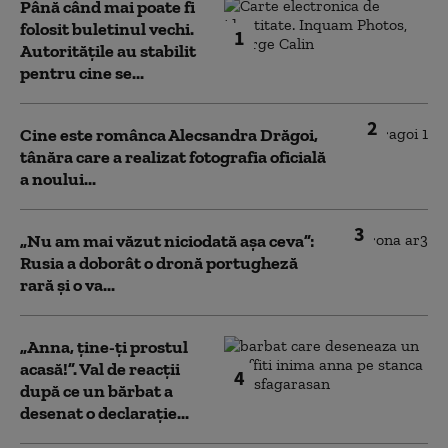
Până când mai poate fi
folosit buletinul vechi.
1
Autoritățile au stabilit
pentru cine se...
2
Cine este românca Alecsandra Drăgoi,
tânăra care a realizat fotografia oficială
a noului...
3
„Nu am mai văzut niciodată așa ceva”:
Rusia a doborât o dronă portugheză
rară și o va...
„Anna, ţine-ţi prostul
acasă!”. Val de reacții
4
după ce un bărbat a
desenat o declarație...