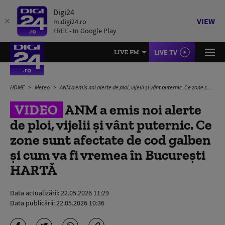
Digi24
VIEW
m.digi24.ro
FREE - In Google Play
LIVE TV
LIVE FM
HOME
Meteo
ANM a emis noi alerte de ploi, vijelii și vânt puternic. Ce zone sunt afectate de cod galben și cum va fi vremea în București HARTĂ
VIDEO
ANM a emis noi alerte
de ploi, vijelii și vânt puternic. Ce
zone sunt afectate de cod galben
și cum va fi vremea în București
HARTĂ
Data actualizării:
22.05.2026 11:29
Data publicării:
22.05.2026 10:36