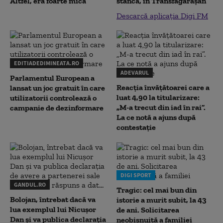
Altfel, era foarte mică
stâncă, în Transfăgărăşan
Descarcă aplicația Digi FM
EDITIADEDIMINEATA.RO
ADEVARUL
Parlamentul European a
Reacția învățătoarei care a
lansat un joc gratuit în care
luat 4,90 la titularizare:
utilizatorii controlează o
„M-a trecut din iad în rai”.
campanie de dezinformare
La ce notă a ajuns după
contestație
DIGI SPORT
GANDUL.RO
Tragic: cel mai bun din
Bolojan, întrebat dacă va
istorie a murit subit, la 43
lua exemplul lui Nicușor
de ani. Solicitarea
Dan și va publica declarația
neobișnuită a familiei