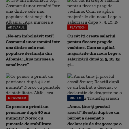
ADEVĂRUL
PLAYTECH
„Ne-am îmbolnăvit toți”.
Cu cât îți crește salariul
Coșmarul unor români într-
pentru fiecare prag de
una dintre cele mai
vechime. Cum se aplică
populare destinații din
majorările din noua Lege a
Albania: „Apa mirosea a
salarizării după 3, 5, 10, 15
canalizare”
și...
NEWSWEEK
DIGI FM
Ce pensie a primit un
„Anna, ţine-ţi prostul
pensionar după 40 ani
acasă!" Reacţii după ce un
munciți? Noroc cu
bărbat a desenat o
punctele de stabilitate.
declaraţie de dragoste pe o