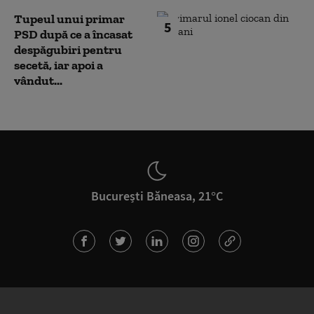
Tupeul unui primar
5
PSD după ce a încasat
despăgubiri pentru
secetă, iar apoi a
vândut...
București Băneasa, 21°C