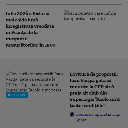
Iulie 2026 a fost cea
mai caldă lună
înregistrată vreodată
în Franța de la
începutul
măsurătorilor, în 1900
Lovitură de proporții:
Ioan Varga, gata să
renunțe la CFR și să
preia alt club din
DIGI SPORT
SuperLigă: ”Acolo sunt
toate condițiile”
Descarcă aplicația Digi
Sport