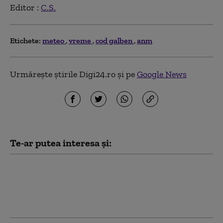
Editor :
C.S.
Etichete:
meteo
vreme
cod galben
anm
Urmărește știrile Digi24.ro și pe
Google News
Te-ar putea interesa și:
Record istoric de căldură la
Budapesta, în timp ce Ungaria
se apropie de 42 °C. Restricții
privind consumul de apă