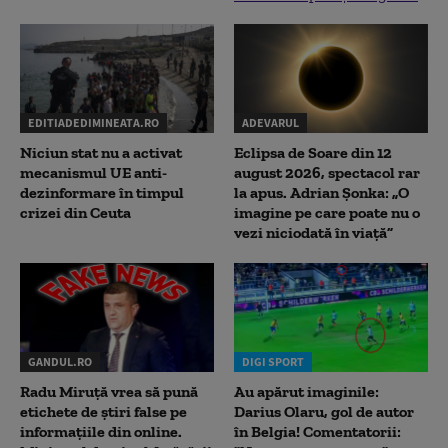
EDITIADEDIMINEATA.RO
ADEVARUL
Niciun stat nu a activat
Eclipsa de Soare din 12
mecanismul UE anti-
august 2026, spectacol rar
dezinformare în timpul
la apus. Adrian Șonka: „O
crizei din Ceuta
imagine pe care poate nu o
vezi niciodată în viață”
GANDUL.RO
DIGI SPORT
Radu Miruţă vrea să pună
Au apărut imaginile:
etichete de știri false pe
Darius Olaru, gol de autor
informațiile din online.
în Belgia! Comentatorii: