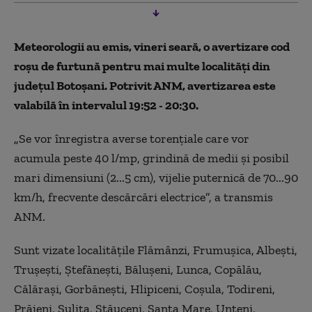
Meteorologii au emis, vineri seară, o avertizare cod
roşu de furtună pentru mai multe localităţi din
judeţul Botoşani. Potrivit ANM, avertizarea este
valabilă în intervalul 19:52 - 20:30.
„
Se vor înregistra averse torenţiale care vor
acumula peste 40 l/mp, grindină de medii şi posibil
mari dimensiuni (2...5 cm), vijelie puternică de 70...90
km/h, frecvente descărcări electrice”, a transmis
ANM.
Sunt vizate localităţile Flămânzi, Frumuşica, Albeşti,
Truşeşti, Ştefăneşti, Băluşeni, Lunca, Copălău,
Călăraşi, Gorbăneşti, Hlipiceni, Coşula, Todireni,
Prăjeni, Suliţa, Stăuceni, Santa Mare, Unţeni,