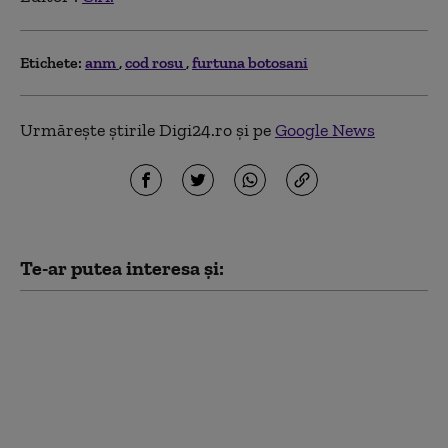
Etichete:
anm
cod rosu
furtuna botosani
Urmărește știrile Digi24.ro și pe
Google News
Te-ar putea interesa și:
Un nou val de aer
african va cuprinde
țara. Meteorolog ANM:
„Marți atingem
apogeul”. Cum va fi
vremea în următoarele