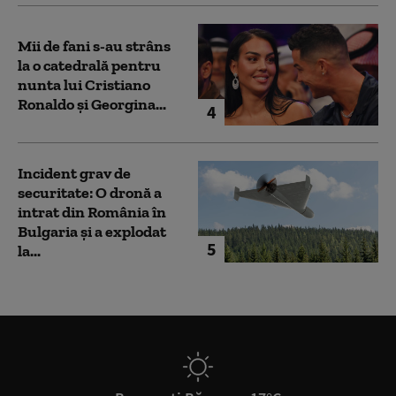
Mii de fani s-au strâns
la o catedrală pentru
nunta lui Cristiano
Ronaldo şi Georgina...
4
Incident grav de
securitate: O dronă a
intrat din România în
Bulgaria şi a explodat
5
la...