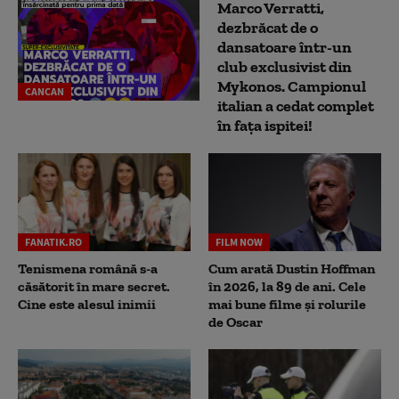
Marco Verratti,
dezbrăcat de o
dansatoare într-un
club exclusivist din
Mykonos. Campionul
CANCAN
italian a cedat complet
în fața ispitei!
FANATIK.RO
FILM NOW
Tenismena română s-a
Cum arată Dustin Hoffman
căsătorit în mare secret.
în 2026, la 89 de ani. Cele
Cine este alesul inimii
mai bune filme și rolurile
de Oscar