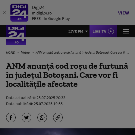
Digi24
VIEW
m.digi24.ro
FREE - In Google Play
LIVE TV
LIVE FM
HOME
Meteo
ANM anunță cod roşu de furtună în judeţul Botoşani. Care vor fi localitățile afectate
ANM anunță cod roşu de furtună
în judeţul Botoşani. Care vor fi
localitățile afectate
Data actualizării:
25.07.2025 20:33
Data publicării:
25.07.2025 19:55