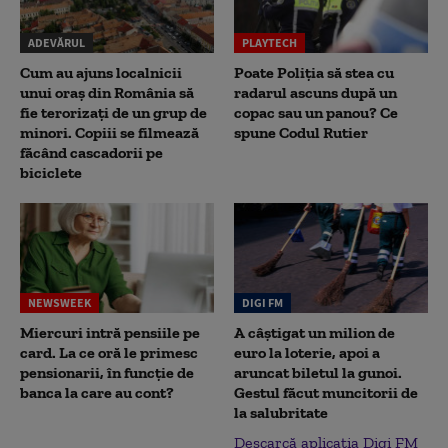
ADEVĂRUL
PLAYTECH
Cum au ajuns localnicii
Poate Poliția să stea cu
unui oraș din România să
radarul ascuns după un
fie terorizați de un grup de
copac sau un panou? Ce
minori. Copiii se filmează
spune Codul Rutier
făcând cascadorii pe
biciclete
NEWSWEEK
DIGI FM
Miercuri intră pensiile pe
A câștigat un milion de
card. La ce oră le primesc
euro la loterie, apoi a
pensionarii, în funcție de
aruncat biletul la gunoi.
banca la care au cont?
Gestul făcut muncitorii de
la salubritate
Descarcă aplicația Digi FM