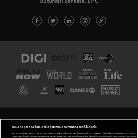
București Băneasa, 17°C
TERMENI ȘI CONDIȚII
POLITICA DE CONFIDENȚIALITATE
Nouă ne pasă ca datele tale personale să rămână confidențiale
Noi și partenerii noștri
30
stocăm și/sau accesăm informații pe dispozitivul dvs., precum identificatorii cookie unici pentru
prelucrarea datelor cu caracter personal. Puteți accepta sau gestiona alegerile dvs. făcând clic mai jos sau în orice moment, pe pagina