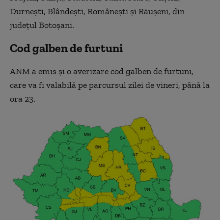
Durneşti, Blândeşti, Româneşti şi Răuşeni, din
judeţul Botoşani.
Cod galben de furtuni
ANM a emis și o averizare cod galben de furtuni,
care va fi valabilă pe parcursul zilei de vineri, până la
ora 23.