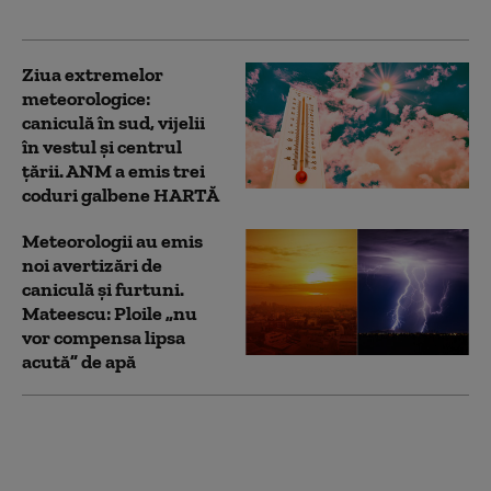
zile
Ziua extremelor
meteorologice:
caniculă în sud, vijelii
în vestul și centrul
țării. ANM a emis trei
coduri galbene HARTĂ
Meteorologii au emis
noi avertizări de
caniculă și furtuni.
Mateescu: Ploile „nu
vor compensa lipsa
acută” de apă
Meteorologii au
actualizat estimările
pentru următoarele 4