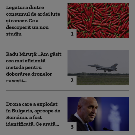
Legătura dintre
consumul de ardei iute
și cancer. Ce a
descoperit un nou
1
studiu
Radu Miruță: „Am găsit
cea mai eficientă
metodă pentru
doborârea dronelor
2
rusești...
Drona care a explodat
în Bulgaria, aproape de
România, a fost
identificată. Ce arată...
3