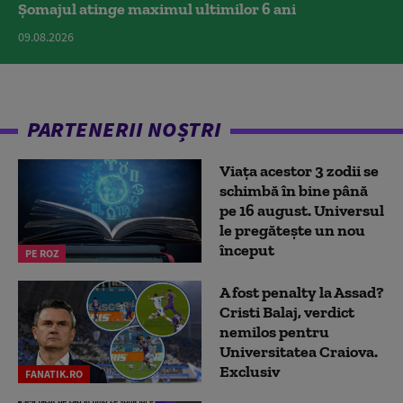
Șomajul atinge maximul ultimilor 6 ani
09.08.2026
PARTENERII NOȘTRI
Viața acestor 3 zodii se
schimbă în bine până
pe 16 august. Universul
le pregătește un nou
început
PE ROZ
A fost penalty la Assad?
Cristi Balaj, verdict
nemilos pentru
Universitatea Craiova.
Exclusiv
FANATIK.RO