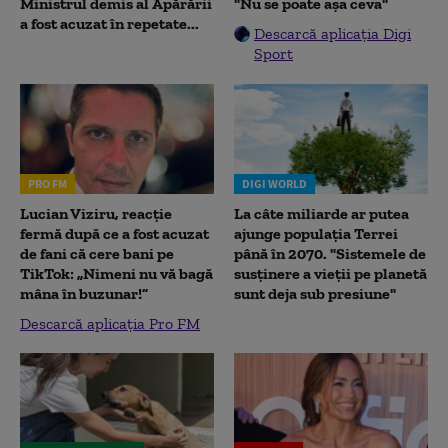
Ministrul demis al Apărării
"Nu se poate așa ceva"
a fost acuzat în repetate...
Descarcă aplicația Digi
Sport
PRO FM
DIGI WORLD
Lucian Viziru, reacție
La câte miliarde ar putea
fermă după ce a fost acuzat
ajunge populația Terrei
de fani că cere bani pe
până în 2070. "Sistemele de
TikTok: „Nimeni nu vă bagă
susținere a vieții pe planetă
mâna în buzunar!”
sunt deja sub presiune"
Descarcă aplicația Pro FM