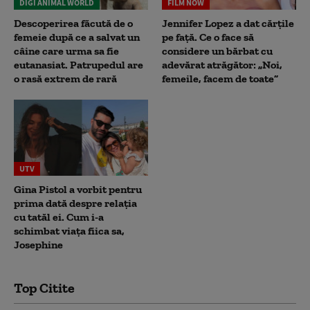
DIGI ANIMAL WORLD
FILM NOW
Descoperirea făcută de o
Jennifer Lopez a dat cărțile
femeie după ce a salvat un
pe față. Ce o face să
câine care urma sa fie
considere un bărbat cu
eutanasiat. Patrupedul are
adevărat atrăgător: „Noi,
o rasă extrem de rară
femeile, facem de toate”
UTV
Gina Pistol a vorbit pentru
prima dată despre relația
cu tatăl ei. Cum i-a
schimbat viața fiica sa,
Josephine
Top Citite