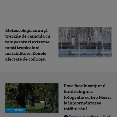
săptămâni. Cum va fi
vremea până în 7
septembrie
Meteorologii anunță
trei zile de caniculă cu
temperaturi extreme,
nopţi tropicale şi
instabilitate. Zonele
afectate de cod roșu
Poza face înconjurul
lumii: singura
fotografie cu Leo Messi
la înmormântarea
tatălui său!
DIGI SPORT
Descarcă aplicația Digi