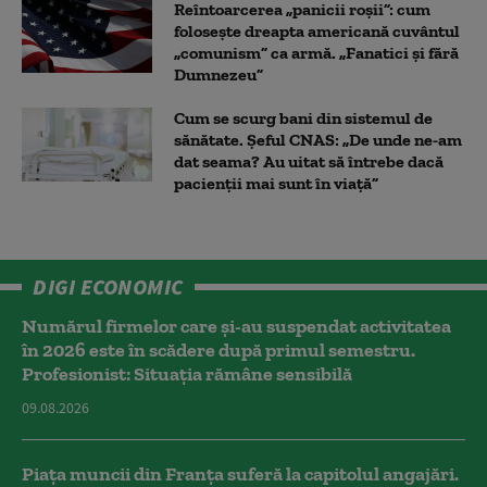
Reîntoarcerea „panicii roșii”: cum
folosește dreapta americană cuvântul
„comunism” ca armă. „Fanatici și fără
Dumnezeu”
Cum se scurg bani din sistemul de
sănătate. Șeful CNAS: „De unde ne-am
dat seama? Au uitat să întrebe dacă
pacienții mai sunt în viață”
DIGI ECONOMIC
Numărul firmelor care și-au suspendat activitatea
în 2026 este în scădere după primul semestru.
Profesionist: Situația rămâne sensibilă
09.08.2026
Piața muncii din Franța suferă la capitolul angajări.