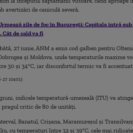
im la începutul săptămânii viitoare, când aproape î
ub avertizări de caniculă severă.
Urmează zile de foc în București: Capitala intră sub
 Cât de cald va fi
ătă, 27 iunie, ANM a emis cod galben pentru Olteni
Dobrogea și Moldova, unde temperaturile maxime vor
re 30 și 34°C, iar disconfortul termic va fi accentuat
egiuni, indicele temperatură-umezeală (ITU) va atinge
 pragul critic de 80 de unități.
interval, Banatul, Crișana, Maramureșul și Transilvan
iu, cu temperaturi între 32 și 39°C, cele mai ridicate