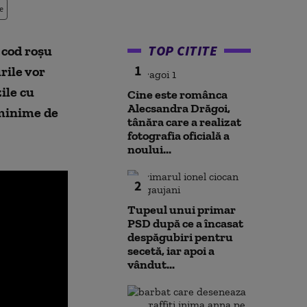
e
TOP CITITE
 cod roșu
1
rile vor
ile cu
Cine este românca
Alecsandra Drăgoi,
 minime de
tânăra care a realizat
fotografia oficială a
noului...
2
Tupeul unui primar
PSD după ce a încasat
despăgubiri pentru
secetă, iar apoi a
vândut...