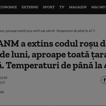
CONOMIE
EXTERNE
SPORT
TV
MAGAZIN
MAI MU
 luni, aproape toată țara intră sub alertă. Temperaturi de până la 41°C
ANM a extins codul roșu d
 de luni, aproape toată țar
ă. Temperaturi de până la
 12:55
0:27