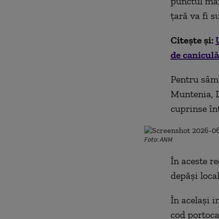
punctul max
țară va fi s
Citește și:
de caniculă.
Pentru sâmb
Muntenia, 
cuprinse înt
Foto: ANM
În aceste r
depăși local
În același 
cod portocal