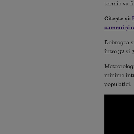
termic va fi
Citește și:
oameni și c
Dobrogea și
între 32 și 
Meteorologi
minime într
populației.