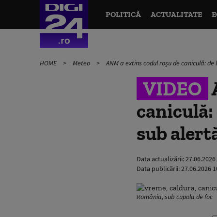
POLITICĂ
ACTUALITATE
E
HOME
Meteo
ANM a extins codul roșu de caniculă: de
VIDEO
caniculă:
sub alert
Data actualizării:
27.06.2026
Data publicării:
27.06.2026 1
România, sub cupola de foc