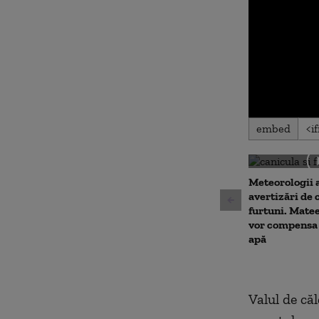
0
embed
seconds
of
0
seconds
Volu
90%
Meteorologii 
avertizări de 
furtuni. Matee
vor compensa 
apă
Valul de că