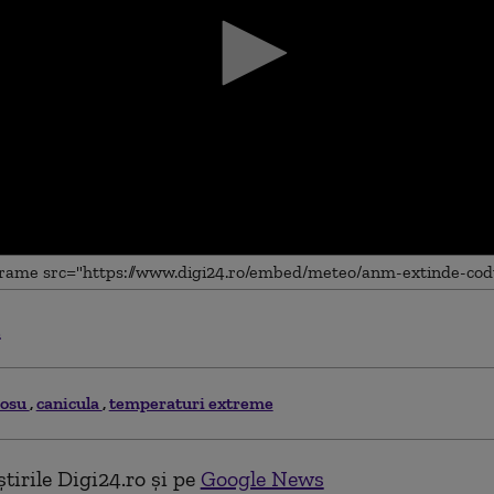
.
me
rosu
canicula
temperaturi extreme
tirile Digi24.ro și pe
Google News