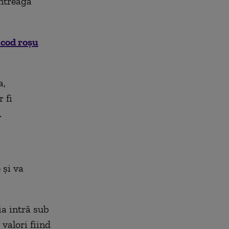
ntreaga
 cod roșu
a,
 fi
.
 și va
ia intră sub
 valori fiind