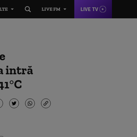
LIVE TV
LTE
LIVE FM
e
a intră
 41°C