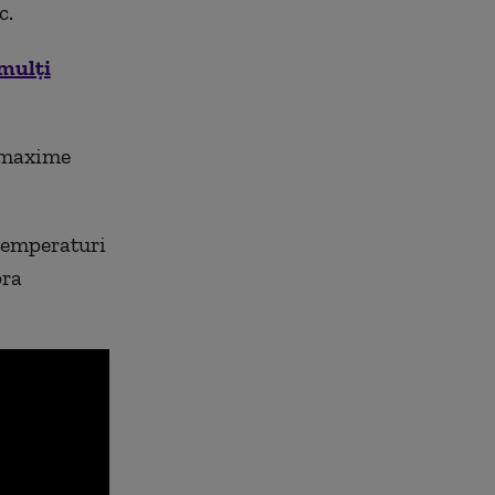
c.
 mulți
u maxime
 temperaturi
pra