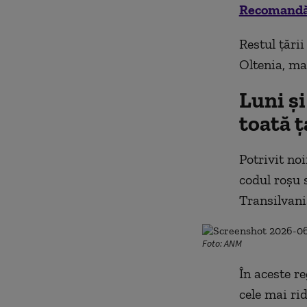
Recomandăr
Restul țări
Oltenia, ma
Luni ș
toată ț
Potrivit noi
codul roșu 
Transilvani
Foto: ANM
În aceste r
cele mai rid