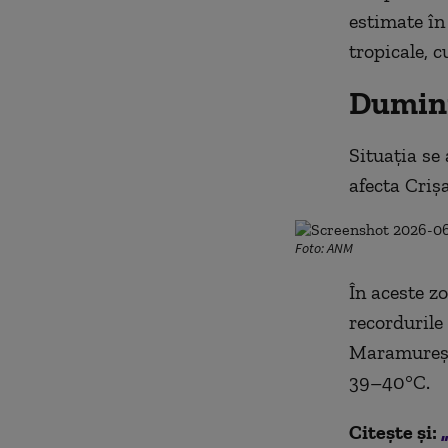
estimate în
tropicale, c
Dumini
Situația se
afecta Criș
Foto: ANM
În aceste z
recordurile 
Maramureș, 
39–40°C.
Citește și: