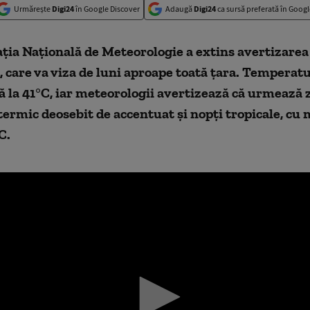
Urmărește
Digi24
în Google Discover
Adaugă
Digi24
ca sursă preferată în Googl
ia Națională de Meteorologie a extins avertizarea
, care va viza de luni aproape toată țara. Temperatu
 la 41°C, iar meteorologii avertizează că urmează z
termic deosebit de accentuat și nopți tropicale, cu
C.