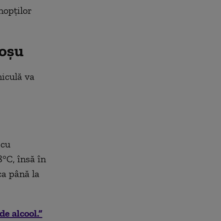
nopților
roșu
niculă va
 cu
8°C, însă în
ca până la
e alcool.”