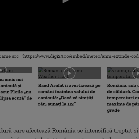
me
au emis noi
Raed Arafat îi avertizează pe
România, sub u
caniculă și
români înaintea valului de
de căldură. Co
scu: Ploile „nu
caniculă: „Dacă vă simțiți
temperaturi e
lipsa acută” de
rău, sunați la 112”
maxime de pân
grade
ldură care afectează România se intensifică treptat și