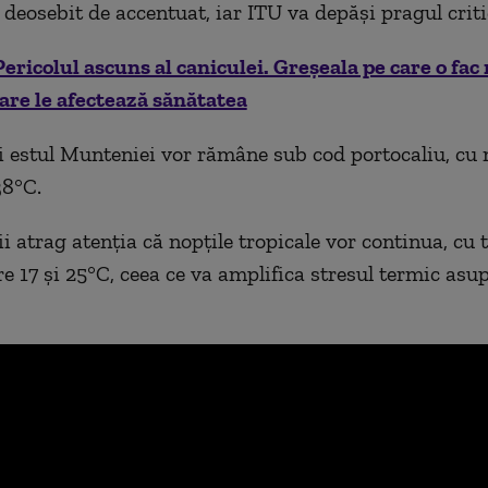
 deosebit de accentuat, iar ITU va depăși pragul criti
Pericolul ascuns al caniculei. Greșeala pe care o fac
are le afectează sănătatea
 estul Munteniei vor rămâne sub cod portocaliu, c
38°C.
i atrag atenția că nopțile tropicale vor continua, cu
e 17 și 25°C, ceea ce va amplifica stresul termic asu