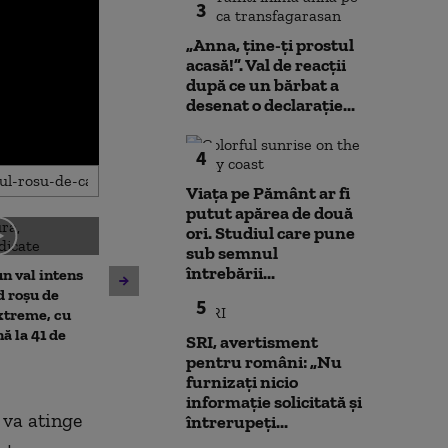
3
„Anna, ţine-ţi prostul
acasă!”. Val de reacții
după ce un bărbat a
desenat o declarație...
4
Viața pe Pământ ar fi
putut apărea de două
ori. Studiul care pune
sub semnul
întrebării...
n val intens
Canicula se extinde în
Cristian Bușoi,
d roșu de
România. Cod portocaliu în
energetică: „Po
5
xtreme, cu
șase județe și temperaturi de
fi afectată de l
ă la 41 de
până la 41°C. ANM: „Este
consum”
SRI, avertisment
posibil să emitem și cod
pentru români: „Nu
roșu”
furnizați nicio
informație solicitată și
 va atinge
întrerupeți...