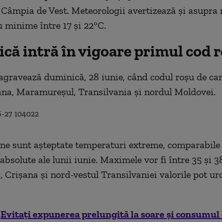
 Câmpia de Vest. Meteorologii avertizează și asupra 
u minime între 17 și 22°C.
că intră în vigoare primul cod 
 agravează duminică, 28 iunie, când codul roșu de ca
ana, Maramureșul, Transilvania și nordul Moldovei.
one sunt așteptate temperaturi extreme, comparabile
absolute ale lunii iunie. Maximele vor fi între 35 și 3
Crișana și nord-vestul Transilvaniei valorile pot ur
„Evitaţi expunerea prelungită la soare și consumul d