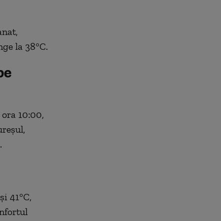
anat,
ge la 38°C.
pe
, ora 10:00,
reșul,
.
și 41°C,
nfortul