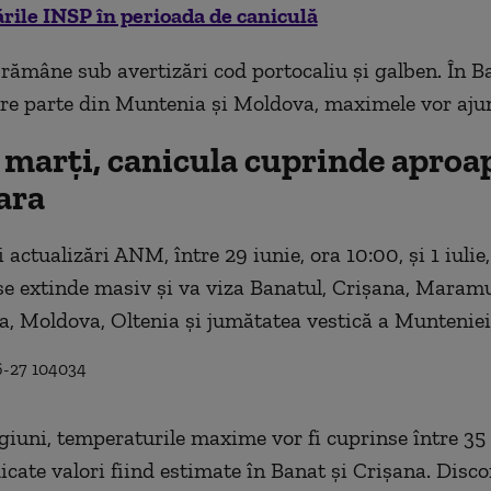
ile INSP în perioada de caniculă
i rămâne sub avertizări cod portocaliu și galben. În B
re parte din Muntenia și Moldova, maximele vor ajun
i marți, canicula cuprinde aproa
ara
i actualizări ANM, între 29 iunie, ora 10:00, și 1 iulie
se extinde masiv și va viza Banatul, Crișana, Maramu
a, Moldova, Oltenia și jumătatea vestică a Munteniei
egiuni, temperaturile maxime vor fi cuprinse între 35 
icate valori fiind estimate în Banat și Crișana. Disco