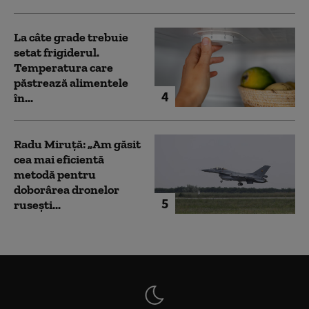
La câte grade trebuie
setat frigiderul.
Temperatura care
păstrează alimentele
4
în...
Radu Miruță: „Am găsit
cea mai eficientă
metodă pentru
doborârea dronelor
5
rusești...