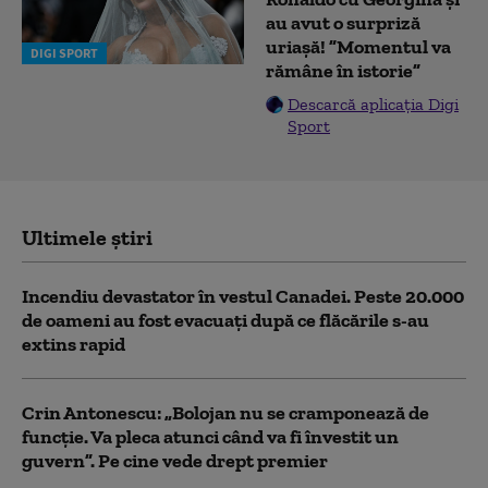
au avut o surpriză
uriașă! ”Momentul va
DIGI SPORT
rămâne în istorie”
Descarcă aplicația Digi
Sport
Ultimele știri
Incendiu devastator în vestul Canadei. Peste 20.000
de oameni au fost evacuați după ce flăcările s-au
extins rapid
Crin Antonescu: „Bolojan nu se cramponează de
funcție. Va pleca atunci când va fi învestit un
guvern”. Pe cine vede drept premier