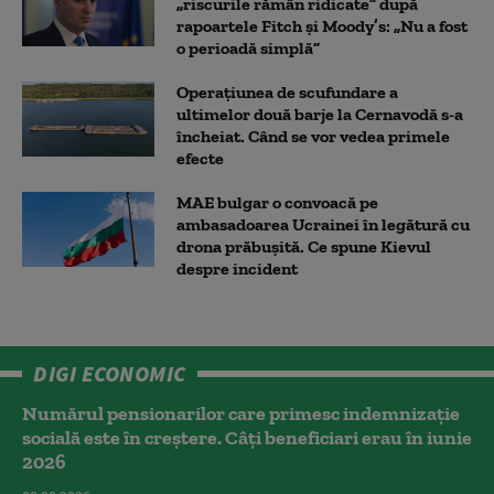
„riscurile rămân ridicate” după
rapoartele Fitch și Moody’s: „Nu a fost
o perioadă simplă”
Operațiunea de scufundare a
ultimelor două barje la Cernavodă s-a
încheiat. Când se vor vedea primele
efecte
MAE bulgar o convoacă pe
ambasadoarea Ucrainei în legătură cu
drona prăbuşită. Ce spune Kievul
despre incident
DIGI ECONOMIC
Numărul pensionarilor care primesc indemnizaţie
socială este în creștere. Câți beneficiari erau în iunie
2026