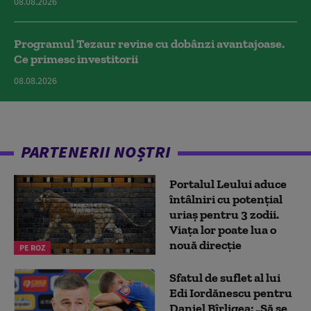
08.08.2026
Programul Tezaur revine cu dobânzi avantajoase.
Ce primesc investitorii
08.08.2026
PARTENERII NOȘTRI
Portalul Leului aduce
întâlniri cu potențial
uriaș pentru 3 zodii.
Viața lor poate lua o
nouă direcție
PE ROZ
Sfatul de suflet al lui
Edi Iordănescu pentru
Daniel Bîrligea: „Să se