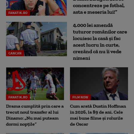
concentreze pe fotbal,
asta e meseria lui!”
FANATIK.RO
4.000 lei amendă
tuturor românilor care
locuiesc la casă și fac
acest lucru în curte,
crezând că nu îi vede
CANCAN
nimeni
FANATIK.RO
FILM NOW
Drama cumplită prin care a
Cum arată Dustin Hoffman
trecut noul transfer al lui
în 2026, la 89 de ani. Cele
Dinamo: „Nu mai puteam
mai bune filme și rolurile
dormi nopțile”
de Oscar