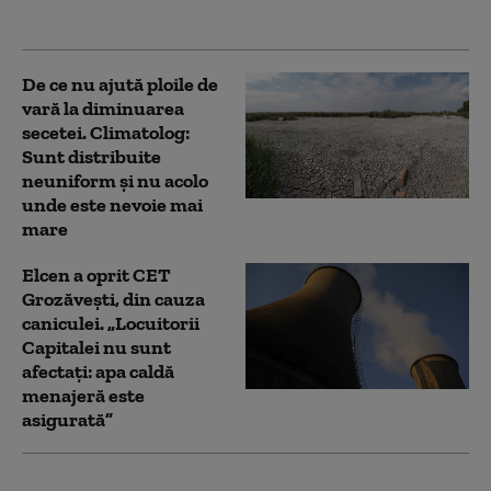
coduri galbene HARTĂ
De ce nu ajută ploile de
vară la diminuarea
secetei. Climatolog:
Sunt distribuite
neuniform și nu acolo
unde este nevoie mai
mare
Elcen a oprit CET
Grozăveşti, din cauza
caniculei. „Locuitorii
Capitalei nu sunt
afectați: apa caldă
menajeră este
asigurată”
Meteorologii au emis