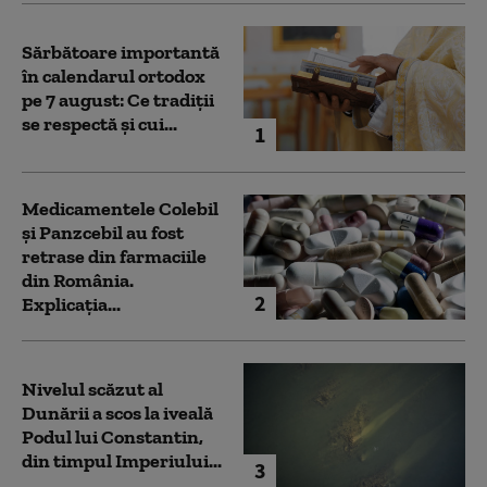
Sărbătoare importantă
în calendarul ortodox
pe 7 august: Ce tradiții
se respectă și cui...
1
Medicamentele Colebil
și Panzcebil au fost
retrase din farmaciile
din România.
2
Explicația...
Nivelul scăzut al
Dunării a scos la iveală
Podul lui Constantin,
din timpul Imperiului...
3