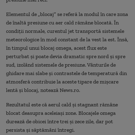
Elementul de „blocaj” se referă la modul în care zona
de înaltă presiune cu aer cald rămâne blocată. În
condiţii normale, curentul jet transportă sistemele
meteorologice în mod constant de la vest la est. Însă,
în timpul unui blocaj omega, acest flux este
perturbat şi poate devia dramatic spre nord şi spre
sud, izolând sistemele de presiune. Vânturile de
ghidare mai slabe şi contrastele de temperatură din
atmosferă contribuie la aceste tipare de mişcare
lentă şi blocaj, notează News.ro.
Rezultatul este că aerul cald şi stagnant rămâne
blocat deasupra aceleiaşi zone. Blocajele omega
durează de obicei între trei şi zece zile, dar pot
persista şi săptămâni întregi.