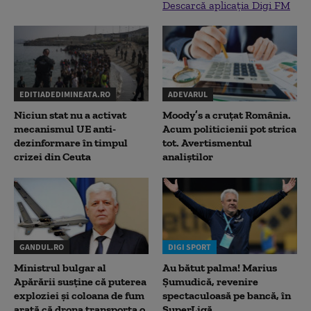
Descarcă aplicația Digi FM
EDITIADEDIMINEATA.RO
ADEVARUL
Niciun stat nu a activat
Moody’s a cruțat România.
mecanismul UE anti-
Acum politicienii pot strica
dezinformare în timpul
tot. Avertismentul
crizei din Ceuta
analiștilor
GANDUL.RO
DIGI SPORT
Ministrul bulgar al
Au bătut palma! Marius
Apărării susține că puterea
Șumudică, revenire
exploziei și coloana de fum
spectaculoasă pe bancă, în
arată că drona transporta o
SuperLigă