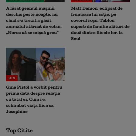
A lăsat geamul mașinii
Matt Damon, eclipsat de
deschis peste noapte, iar
frumoasa lui soție, pe
când s-a trezit a găsit
covorul roșu. Tablou
animalul atârnat de volan:
superb de familie alături de
„Noroc că se mișcă greu”
două dintre fiicele lor, la
Seul
UTV
Gina Pistol a vorbit pentru
prima dată despre relația
cu tatăl ei. Cum i-a
schimbat viața fiica sa,
Josephine
Top Citite