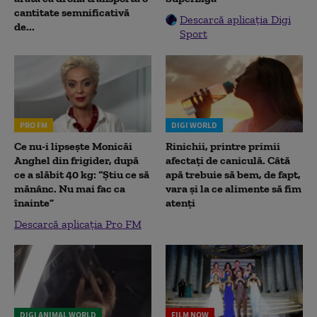
cantitate semnificativă
Descarcă aplicația Digi
de...
Sport
PRO FM
DIGI WORLD
Ce nu-i lipsește Monicăi
Rinichii, printre primii
Anghel din frigider, după
afectați de caniculă. Câtă
ce a slăbit 40 kg: “Știu ce să
apă trebuie să bem, de fapt,
mănânc. Nu mai fac ca
vara și la ce alimente să fim
înainte”
atenți
Descarcă aplicația Pro FM
DIGI ANIMAL WORLD
FILM NOW