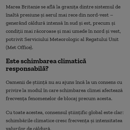
Marea Britanie se află la graniţa dintre sistemul de
înaltă presiune şi aerul mai rece din nord-vest –
generând căldură intensă în sud şi est, precum şi
condiţii mai răcoroase şi mai umede în nord şi vest,
potrivit Serviciului Meteorologic al Regatului Unit
(Met Office).
Este schimbarea climatică
responsabilă?
Oamenii de ştiinţă nu au ajuns încă la un consens cu
privire la modul în care schimbarea climei afectează
frecvenţa fenomenelor de blocaj precum acesta.
Cu toate acestea, consensul ştiinţific global este clar:
schimbările climatice cresc frecvenţa şi intensitatea
valurilor de căldură.