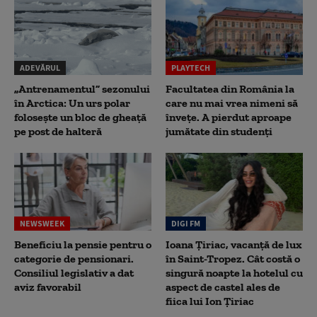
ADEVĂRUL
PLAYTECH
„Antrenamentul” sezonului
Facultatea din România la
în Arctica: Un urs polar
care nu mai vrea nimeni să
folosește un bloc de gheață
înveţe. A pierdut aproape
pe post de halteră
jumătate din studenţi
NEWSWEEK
DIGI FM
Beneficiu la pensie pentru o
Ioana Țiriac, vacanță de lux
categorie de pensionari.
în Saint-Tropez. Cât costă o
Consiliul legislativ a dat
singură noapte la hotelul cu
aviz favorabil
aspect de castel ales de
fiica lui Ion Țiriac