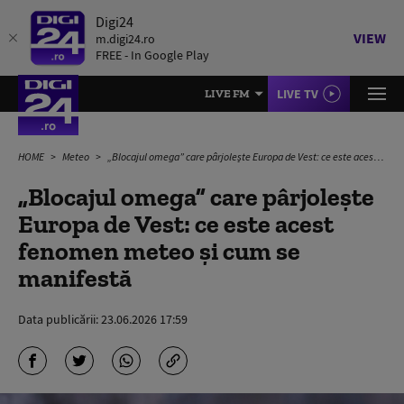
Digi24
VIEW
m.digi24.ro
FREE - In Google Play
LIVE TV
LIVE FM
HOME
Meteo
„Blocajul omega” care pârjolește Europa de Vest: ce este acest fenomen meteo și cum se manifestă
„Blocajul omega” care pârjolește
Europa de Vest: ce este acest
fenomen meteo și cum se
manifestă
Data publicării:
23.06.2026 17:59