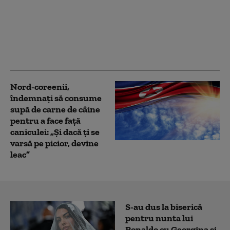
noi avertizări de
caniculă și furtuni.
Mateescu: Ploile „nu
vor compensa lipsa
acută” de apă
Nord-coreenii,
îndemnaţi să consume
supă de carne de câine
pentru a face față
caniculei: „Și dacă ţi se
varsă pe picior, devine
leac”
S-au dus la biserică
pentru nunta lui
Ronaldo cu Georgina și