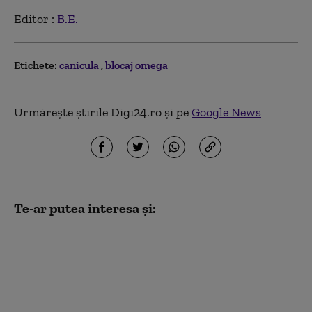
Editor :
B.E.
Etichete:
canicula
blocaj omega
Urmărește știrile Digi24.ro și pe
Google News
Te-ar putea interesa și:
Ziua extremelor
meteorologice:
caniculă în sud, vijelii
în vestul și centrul
țării. ANM a emis trei