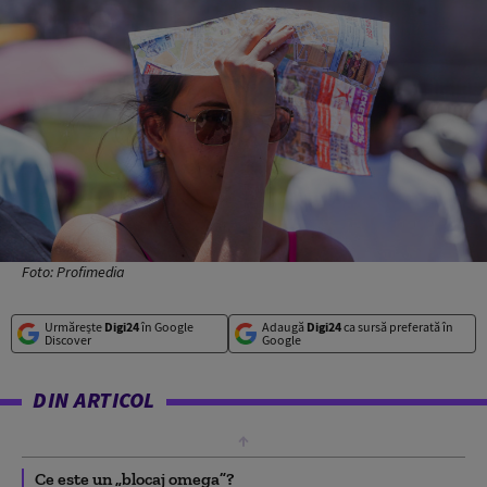
Foto: Profimedia
Urmărește
Digi24
în Google
Adaugă
Digi24
ca sursă preferată în
Discover
Google
DIN ARTICOL
Ce este un „blocaj omega”?