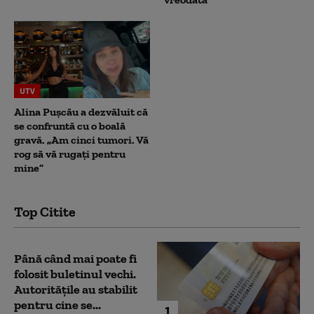
UTV
Alina Pușcău a dezvăluit că
se confruntă cu o boală
gravă. „Am cinci tumori. Vă
rog să vă rugați pentru
mine”
Top Citite
Până când mai poate fi
folosit buletinul vechi.
Autoritățile au stabilit
pentru cine se...
1