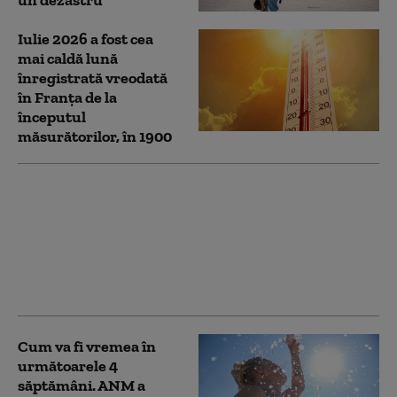
Iulie 2026 a fost cea
mai caldă lună
înregistrată vreodată
în Franța de la
începutul
măsurătorilor, în 1900
Căldură extremă în
România: Alerte Cod
roşu de caniculă în mai
multe judeţe. Zonele
unde sunt așteptate
ploi
Cum va fi vremea în
următoarele 4
săptămâni. ANM a