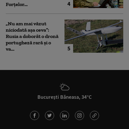
4
Forțelor...
„Nu am mai văzut
niciodată așa ceva”:
Rusia a doborât o dronă
portugheză rară și o
5
va...
București Băneasa, 34°C