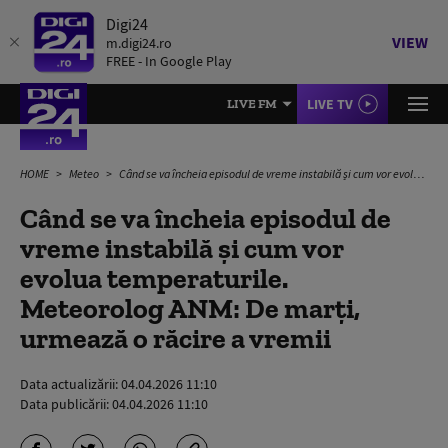
Digi24
VIEW
m.digi24.ro
FREE - In Google Play
LIVE TV
LIVE FM
HOME
Meteo
Când se va încheia episodul de vreme instabilă și cum vor evolua temperaturile. Meteorolog ANM: De marți, urmează o răcire a vremii
Când se va încheia episodul de
vreme instabilă și cum vor
evolua temperaturile.
Meteorolog ANM: De marți,
urmează o răcire a vremii
Data actualizării:
04.04.2026 11:10
Data publicării:
04.04.2026 11:10