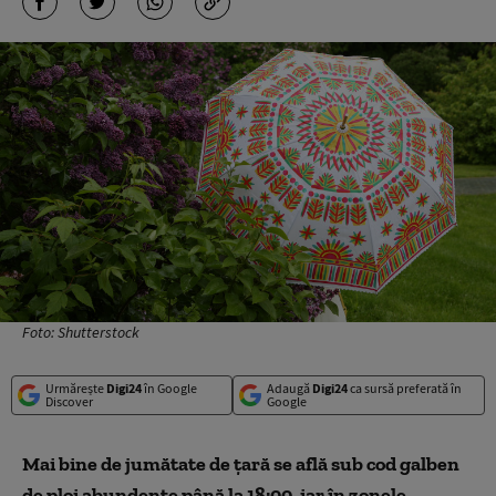
Foto: Shutterstock
Urmărește
Digi24
în Google
Adaugă
Digi24
ca sursă preferată în
Discover
Google
Mai bine de jumătate de țară se află sub cod galben
de ploi abundente până la 18:00, iar în zonele