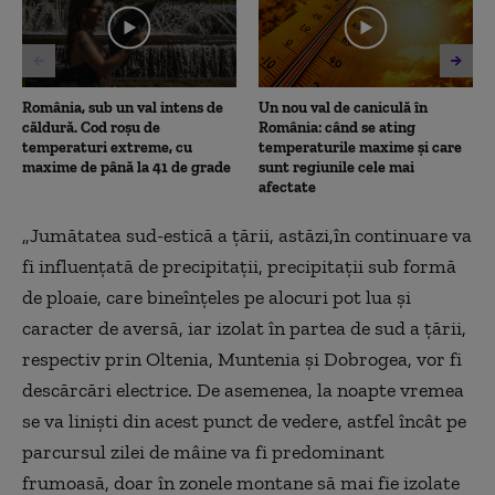
16
seconds
România, sub un val intens de
Un nou val de caniculă în
căldură. Cod roșu de
România: când se ating
temperaturi extreme, cu
temperaturile maxime și care
maxime de până la 41 de grade
sunt regiunile cele mai
afectate
„Jumătatea sud-estică a țării, astăzi,în continuare va
fi influențată de precipitații, precipitații sub formă
de ploaie, care bineînțeles pe alocuri pot lua și
caracter de aversă, iar izolat în partea de sud a țării,
respectiv prin Oltenia, Muntenia și Dobrogea, vor fi
descărcări electrice. De asemenea, la noapte vremea
se va liniști din acest punct de vedere, astfel încât pe
parcursul zilei de mâine va fi predominant
frumoasă, doar în zonele montane să mai fie izolate