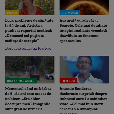
PRO FM
DIGI WORLD
Lora, probleme de sănătate
Așa arată cu adevărat
la 44 de ani. Artista a
Soarele. Cele mai detaliate
publicat raportul medical:
imagini realizate vreodată
„Urmează cel puțin 10
dezvăluie un fenomen
ședințe de terapie”
spectaculos
Descarcă aplicația Pro FM
DIGI ANIMAL WORLD
FILM NOW
Momentul când un bărbat
Antonio Banderas,
de 65 de ani este atacat de
declarație surpriză despre
un bizon: „Era chiar
infarctul care i-a schimbat
deasupra mea”. Imaginile
viața: „Cel mai bun lucru
sunt greu de urmărit
care mi s-a întâmplat
vreodată”