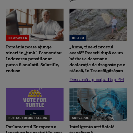
NEWSWEEK
DIGI FM
România poate ajunge
„Anna, ţine-ţi prostul
vineri în „junk”. Economist:
acasă!" Reacţii după ce un
Indexarea pensiilor ar
bărbat a desenat o
putea fi anulată. Salariile,
declaraţie de dragoste pe o
reduse
stâncă, în Transfăgărăşan
Descarcă aplicația Digi FM
EDITIADEDIMINEATA.RO
ADEVARUL
Parlamentul European a
Inteligența artificială
lansat un joc gratuit în care
transformă