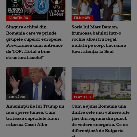
FANATIK.RO
FILM NOW
Singura echipă din
Soția lui Matt Damon,
România care va prinde
frumoasa balului într-o
grupele cupelor europene.
rochie albastru regal,
Previziunea unui antrenor
mulată pe corp. Luciana a
de TOP: „Totul e bine
furat atenția la Seul
structurat acolo!”
ADEVĂRUL
PLAYTECH
Amenințările lui Trump nu
Cum a ajuns România una
mai sperie lumea. Cum
dintre cele mai vulnerabile
tratează capitalele lumii
țări din regiune din punct
retorica Casei Albe
de vedere energetic. Ce ne
diferențiază de Bulgaria
și...