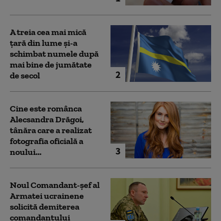
A treia cea mai mică
țară din lume și-a
schimbat numele după
mai bine de jumătate
2
de secol
Cine este românca
Alecsandra Drăgoi,
tânăra care a realizat
fotografia oficială a
3
noului...
Noul Comandant-șef al
Armatei ucrainene
solicită demiterea
comandantului