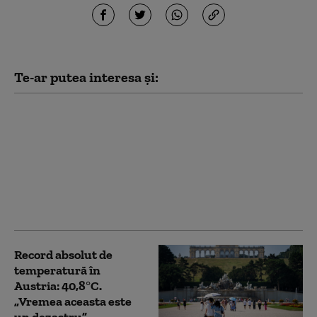
Te-ar putea interesa și:
HARTĂ Alerte de
vreme extremă.
Meteorologii au
prelungit Codul roșu
de caniculă și anunță
ploi și vijelii în mare
parte a țării
Record absolut de
temperatură în
Austria: 40,8°C.
„Vremea aceasta este
un dezastru”