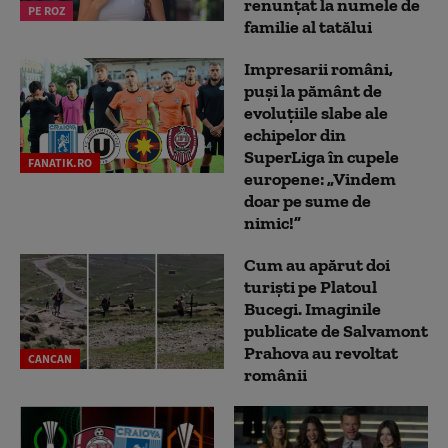
renunțat la numele de
PE ROZ
familie al tatălui
Impresarii români,
puși la pământ de
evoluțiile slabe ale
echipelor din
SuperLiga în cupele
FANATIK.RO
europene: „Vindem
doar pe sume de
nimic!”
Cum au apărut doi
turiști pe Platoul
Bucegi. Imaginile
publicate de Salvamont
Prahova au revoltat
CANCAN
românii