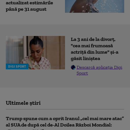
actualizat estimările
până pe 31 august
La 3 ani de la divorț,
"cea mai frumoasă
actriță din lume" și-a
găsit liniștea
DIGI SPORT
Descarcă aplicația Digi
Sport
Ultimele știri
Trump spune cum a oprit Iranul „cel mai mare atac”
al SUA de după cel de-Al Doilea Război Mondial: