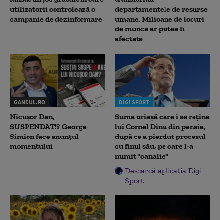
utilizatorii controlează o
departamentele de resurse
campanie de dezinformare
umane. Milioane de locuri
de muncă ar putea fi
afectate
GANDUL.RO
DIGI SPORT
Nicușor Dan,
Suma uriașă care i se reține
SUSPENDAT!? George
lui Cornel Dinu din pensie,
Simion face anunțul
după ce a pierdut procesul
momentului
cu finul său, pe care l-a
numit "canalie"
Descarcă aplicația Digi
Sport