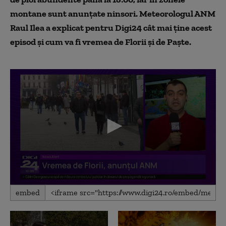
montane sunt anunțate ninsori. Meteorologul ANM
Raul Ilea a explicat pentru Digi24 cât mai ține acest
episod și cum va fi vremea de Florii și de Paște.
0
embed
seconds
of
3
minutes,