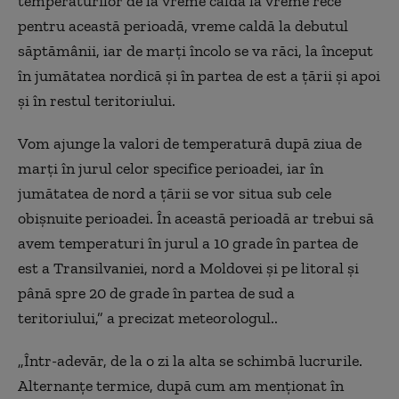
temperaturilor de la vreme caldă la vreme rece
pentru această perioadă, vreme caldă la debutul
săptămânii, iar de marți încolo se va răci, la început
în jumătatea nordică și în partea de est a țării și apoi
și în restul teritoriului.
Vom ajunge la valori de temperatură după ziua de
marți în jurul celor specifice perioadei, iar în
jumătatea de nord a țării se vor situa sub cele
obișnuite perioadei. În această perioadă ar trebui să
avem temperaturi în jurul a 10 grade în partea de
est a Transilvaniei, nord a Moldovei și pe litoral și
până spre 20 de grade în partea de sud a
teritoriului,” a precizat meteorologul..
„Într-adevăr, de la o zi la alta se schimbă lucrurile.
Alternanțe termice, după cum am menționat în