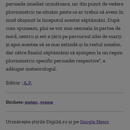
perioada imediat următoare, iar din punct de vedere
pluviometric ne situăm peste ce ar trebui să avem în
mod obișnuit la începutul acestei săptămâni. După
cum spuneam, ploi se vor mai semnala în partea de
nord, centru și est a țării pe parcursul zilei de marți
și apoi acestea să se mai extindă și în restul zonelor,
dar către finalul săptămânii să ajungem la un regim
pluviometric specific perioadei respective”, a
adăugat meteorologul.
Editor :
A.P.
Etichete:
meteo
vreme
Urmărește știrile Digi24.ro și pe
Google News