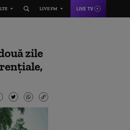
LIVE TV
LTE
LIVE FM
două zile
rențiale,