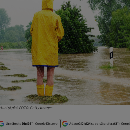
tuni și ploi. FOTO: Getty Images
Urmărește
Digi24
în Google Discover
Adaugă
Digi24
ca sursă preferată în Googl