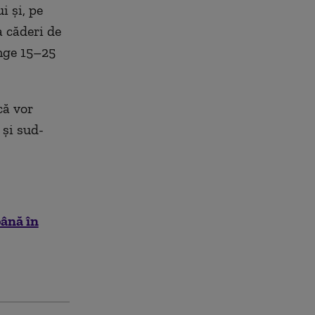
i și, pe
a căderi de
inge 15–25
că vor
 și sud-
ână în