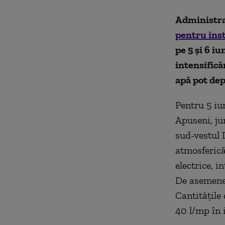
Administra
pentru inst
pe 5 și 6 i
intensificăr
apă pot dep
Pentru 5 iu
Apuseni, ju
sud-vestul D
atmosferică
electrice, i
De asemenea
Cantitățile 
40 l/mp în 