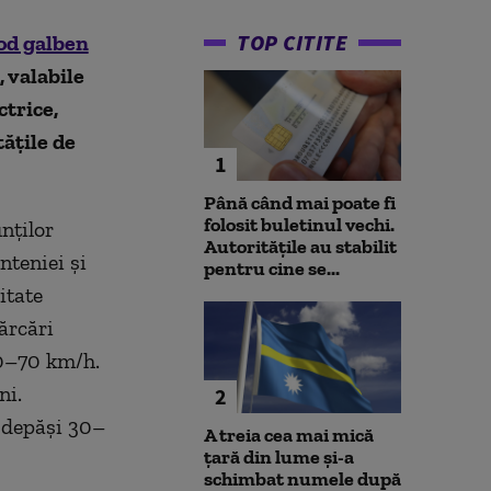
TOP CITITE
od galben
, valabile
ctrice,
tățile de
1
Până când mai poate fi
folosit buletinul vechi.
nților
Autoritățile au stabilit
nteniei și
pentru cine se...
itate
ărcări
 50–70 km/h.
ni.
2
t depăși 30–
A treia cea mai mică
țară din lume și-a
schimbat numele după