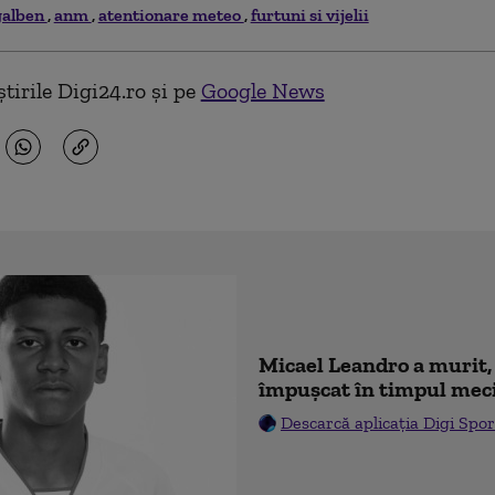
galben
anm
atentionare meteo
furtuni si vijelii
tirile Digi24.ro și pe
Google News
Micael Leandro a murit, 
împușcat în timpul mec
Descarcă aplicația Digi Spor