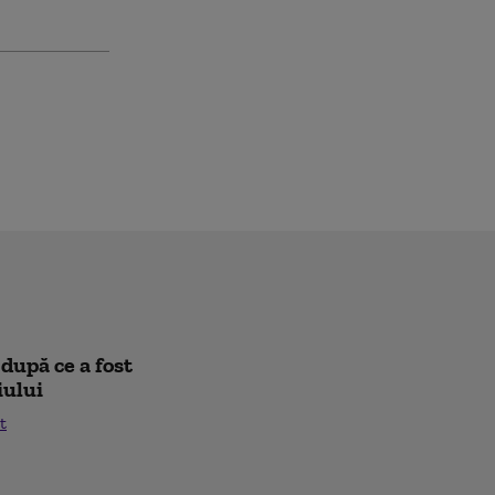
după ce a fost
iului
t