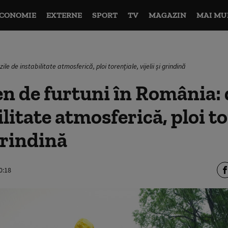
CONOMIE
EXTERNE
SPORT
TV
MAGAZIN
MAI MU
e de instabilitate atmosferică, ploi torențiale, vijelii și grindină
n de furtuni în România: 
litate atmosferică, ploi to
 grindină
0:18