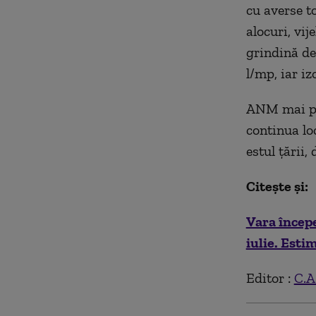
cu averse to
alocuri, vi
grindină de
l/mp, iar i
ANM mai pre
continua loc
estul țării,
Citește și:
Vara încep
iulie. Est
Editor :
C.A