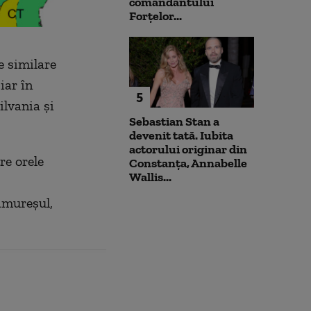
comandantului
Forțelor...
e similare
iar în
5
ilvania și
Sebastian Stan a
devenit tată. Iubita
actorului originar din
re orele
Constanța, Annabelle
Wallis...
amureșul,