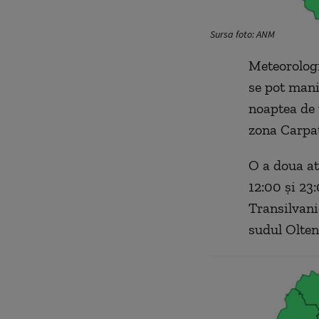
Sursa foto: ANM
Meteorologi
se pot manif
noaptea de 
zona Carpaț
O a doua at
12:00 și 23
Transilvani
sudul Olten