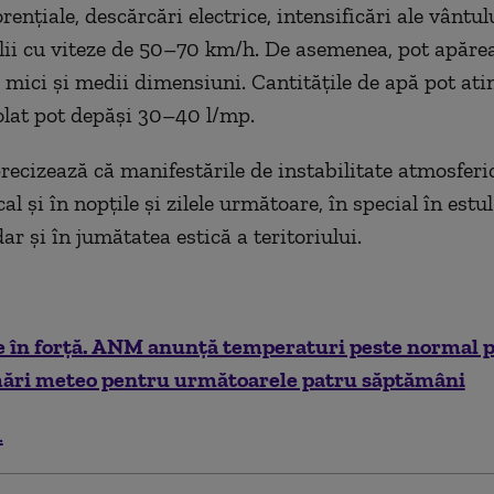
rențiale, descărcări electrice, intensificări ale vântulu
jelii cu viteze de 50–70 km/h. De asemenea, pot apăre
 mici și medii dimensiuni. Cantitățile de apă pot at
zolat pot depăși 30–40 l/mp.
cizează că manifestările de instabilitate atmosferi
al și în nopțile și zilele următoare, în special în estul
 dar și în jumătatea estică a teritoriului.
e în forță. ANM anunță temperaturi peste normal p
imări meteo pentru următoarele patru săptămâni
.