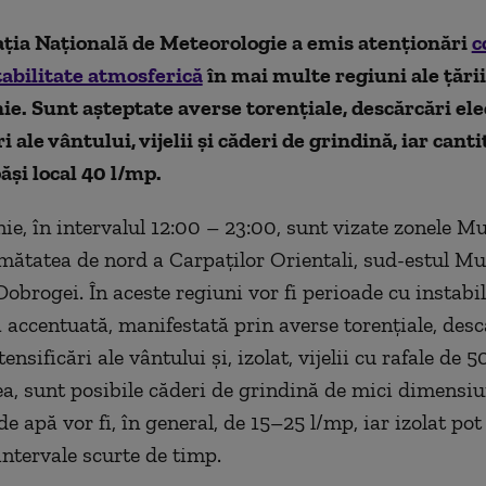
ția Națională de Meteorologie a emis atenționări
c
abilitate atmosferică
în mai multe regiuni ale țării
unie. Sunt așteptate averse torențiale, descărcări ele
i ale vântului, vijelii și căderi de grindină, iar canti
ăși local 40 l/mp.
nie, în intervalul 12:00 – 23:00, sunt vizate zonele Mu
mătatea de nord a Carpaților Orientali, sud-estul Mu
obrogei. În aceste regiuni vor fi perioade cu instabil
 accentuată, manifestată prin averse torențiale, desc
ntensificări ale vântului și, izolat, vijelii cu rafale de
, sunt posibile căderi de grindină de mici dimensiu
de apă vor fi, în general, de 15–25 l/mp, iar izolat po
intervale scurte de timp.