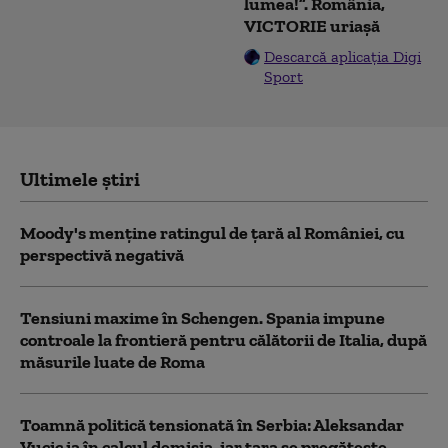
lumea!”. România,
VICTORIE uriașă
Descarcă aplicația Digi
Sport
Ultimele știri
Moody's menține ratingul de țară al României, cu
perspectivă negativă
Tensiuni maxime în Schengen. Spania impune
controale la frontieră pentru călătorii de Italia, după
măsurile luate de Roma
Toamnă politică tensionată în Serbia: Aleksandar
Vucic ia în calcul demisia, iar țara se pregătește