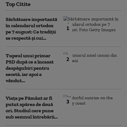
Top Citite
Sărbătoare importantă
în calendarul ortodox
1
pe 7 august: Ce tradiții
se respectă și cui...
Tupeul unui primar
2
PSD după ce a încasat
despăgubiri pentru
secetă, iar apoi a
vândut...
Viața pe Pământ ar fi
3
putut apărea de două
ori. Studiul care pune
sub semnul întrebării...