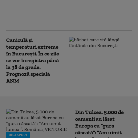
temperaturi extreme,
nopţi tropicale şi
instabilitate. Zonele
afectate de cod roșu
Caniculă şi
temperaturi extreme
în Bucureşti. În ce zile
se vor înregistra până
la 38 de grade.
Prognoză specială
ANM
Din Tulcea, 5.000 de
oamenii au lăsat
Europa cu ”gura
căscată”: ”Am uimit
DIGI SPORT