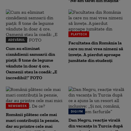
"Ne-am târât din mașină"
PLAYTECH
ADEVĂRUL
Facultatea din România la
Cum au eliminat
care nu mai vrea nimeni să
cisnădienii samsarii din
înveţe. A pierdut aproape
piață: 8 tone de legume
jumătate din studenţi
vândute în doar 4 ore.
Oamenii stau la coadă: „E
incredibil!” FOTO
NEWSWEEK
DIGI FM
Românii plătesc cele mai
Dan Negru, reacție virală
mari contribuții la pensie,
din vacanța în Turcia după
dar au printre cele mai