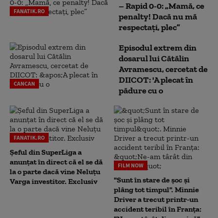
– Rapid 0-0: „Mamă, ce
FANATIK.RO
penalty! Dacă nu mă
respectați, plec”
Episodul extrem din
dosarul lui Cătălin
Avramescu, cercetat de
DIICOT: 'A plecat în
CANCAN
pădure cu o
FANATIK.RO
Șeful din SuperLiga a
anunțat în direct că el se dă
FILM NOW
la o parte dacă vine Neluțu
"Sunt în stare de șoc și
Varga investitor. Exclusiv
plâng tot timpul". Minnie
Driver a trecut printr-un
accident teribil în Franța: