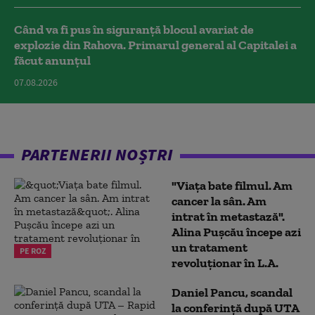
Când va fi pus în siguranță blocul avariat de
explozie din Rahova. Primarul general al Capitalei a
făcut anunțul
07.08.2026
PARTENERII NOȘTRI
"Viața bate filmul. Am
cancer la sân. Am
intrat în metastază".
Alina Pușcău începe azi
un tratament
PE ROZ
revoluționar în L.A.
Daniel Pancu, scandal
la conferință după UTA