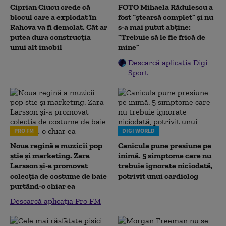
Ciprian Ciucu crede că
FOTO Mihaela Rădulescu a
blocul care a explodat în
fost ”ștearsă complet” și nu
Rahova va fi demolat. Cât ar
s-a mai putut abține:
putea dura construcția
”Trebuie să le fie frică de
unui alt imobil
mine”
Descarcă aplicația Digi
Sport
PRO FM
DIGI WORLD
Noua regină a muzicii pop
Canicula pune presiune pe
știe și marketing. Zara
inimă. 5 simptome care nu
Larsson și-a promovat
trebuie ignorate niciodată,
colecția de costume de baie
potrivit unui cardiolog
purtând-o chiar ea
Descarcă aplicația Pro FM