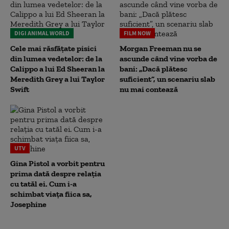
DIGI ANIMAL WORLD
FILM NOW
Cele mai răsfățate pisici
Morgan Freeman nu se
din lumea vedetelor: de la
ascunde când vine vorba de
Calippo a lui Ed Sheeran la
bani: „Dacă plătesc
Meredith Grey a lui Taylor
suficient”, un scenariu slab
Swift
nu mai contează
UTV
Gina Pistol a vorbit pentru
prima dată despre relația
cu tatăl ei. Cum i-a
schimbat viața fiica sa,
Josephine