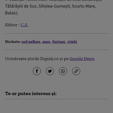
Tătărăștii de Sus, Siliștea-Gumești, Scurtu Mare,
Balaci;
Editor :
C.S.
Etichete:
cod galben
anm
furtuni
vijelii
Urmărește știrile Digi24.ro și pe
Google News
Te-ar putea interesa și:
Vijelii puternice și ploi
torențiale în mai multe