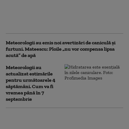
regiuni din țară: străzi
inundate, acoperișuri
smulse și zeci de
mașini avariate
Meteorologii au emis noi avertizări de caniculă și
furtuni. Mateescu: Ploile „nu vor compensa lipsa
acută” de apă
Meteorologii au
actualizat estimările
pentru următoarele 4
săptămâni. Cum va fi
vremea până în 7
septembrie
Meteorologii anunță
trei zile de caniculă cu