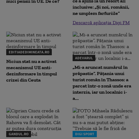
ce a ajuns la un resort all
mici pensii în UE. De ce?
inclusive: „Și noi, românii,
ne umplem farfuriile”
Descarcă aplicația Digi FM
EDITIADEDIMINEATA.RO
ADEVARUL
Niciun stat nu a activat
„Mi-a aruncat numărul în
mecanismul UE anti-
prăpastie”. Pățania unui
dezinformare în timpul
turist român în Thassos: a
crizei din Ceuta
parcat într-o zonă unde era
interzis, iar un localnic i-
a...
GANDUL.RO
DIGI SPORT