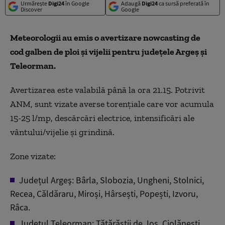
Urmărește
Digi24
în Google
Adaugă
Digi24
ca sursă preferată în
Discover
Google
Meteorologii au emis o avertizare nowcasting de
cod galben de ploi și vijelii pentru județele Argeș și
Teleorman.
Avertizarea este valabilă până la ora 21.15. Potrivit
ANM, sunt vizate averse torențiale care vor acumula
15-25 l/mp, descărcări electrice, intensificări ale
vântului/vijelie și grindină.
Zone vizate:
Județul Argeş: Bârla, Slobozia, Ungheni, Stolnici,
Recea, Căldăraru, Miroși, Hârsești, Popești, Izvoru,
Râca.
Județul Teleorman: Tătărăștii de Jos, Ciolănești,