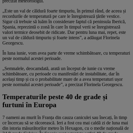
precizat meteorologul.
„Este un val de căldură foarte timpuriu, în primul rând, de aceea și
recordurile de temperatură pe care le înregistrează țările vestice.
Sigur că trebuie să luăm în considerare faptul că peninsula Iberică,
Spania, reprezintă o zonă în care în timpul verii se înregistrează
valori termice deosebit de ridicate. Dar pentru luna mai, repet, este
un val de căldură timpuriu și foarte intens”, a adăugat Florinela
Georgescu.
În luna iunie, vom avea parte de vreme schimbătoare, cu temperaturi
peste normalul acestei perioade.
„Semnalele, deocamdată, arată un început de iunie cu vreme
schimbătoare, cu perioade cu manifestări de instabilitate, dar în
același timp și cu o probabilitate mare de a avea temperaturi ușor
peste normalul acestei perioade”, a precizat Florinela Georgescu.
Temperaturile peste 40 de grade și
furtuni în Europa
7 oameni au murit în Franța din cauza caniculei sau înecați, în timp
ce încercau să se răcorească. Ieri a fost cea mai caldă zi de luna mai
din istoria măsurătorilor meteo în Hexagon, cu o medie națională de