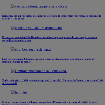
România, sub un val intens de căldură. Cod roșu de temperaturi extreme, cu maxime de
până la 41 de grade
Un nou val de caniculă în România: când se ating temperaturile maxime și care sunt
regiunile cele mai afectate
Emil Boc, primarul Clujului, prezintă leacul pentru mahmureală după o noapte de
festival: „Uitați de cafea”
Nuclearelectrica: „Mai putem câștiga două-trei zile”. Ce se va întâmpla cu reactorul 2 de
la Cernavodă
Cristian Păun, despre scăderea consumului: „Poporul plătește nota de plată, fie prin
taxare, fie prin inflație”