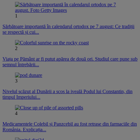
1
Sărbătoare importantă în calendarul ortodox pe 7 august: Ce tradiții
se respectă și cui...
2
Viața pe Pământ ar fi putut apărea de două ori. Studiul care pune sub
semnul întrebării...
3
Nivelul scăzut al Dunării a scos la iveală Podul lui Constantin, din
timpul Imperiului...
4
Medicamentele Colebil și Panzcebil au fost retrase din farmaciile din
România. Explicația...