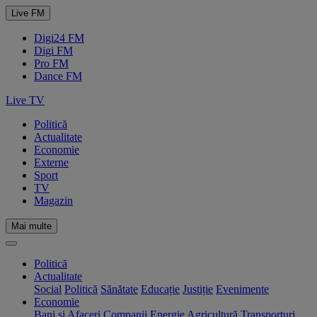
Live FM
Digi24 FM
Digi FM
Pro FM
Dance FM
Live TV
Politică
Actualitate
Economie
Externe
Sport
TV
Magazin
Mai multe
Politică
Actualitate
Social
Politică
Sănătate
Educație
Justiție
Evenimente
Economie
Bani și Afaceri
Companii
Energie
Agricultură
Transporturi