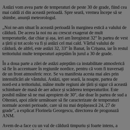
Astăzi vom avea parte de temperaturi de peste 30 de grade, fiind cea
mai caldă zi din această perioadă. Spre seară, vremea începe să se
shimbe, anunță meteorologul.
„Noi ne-am situat în această perioadă în marginea estică a valului de
căldură. De aceea la noi nu au crescut exagerat de mult
temperaturile, dar chiar și așa, ieri am înregistrat 32° în partea de vest
a țării și tot acolo va fi și astăzi cel mai cald. Vârful valului de
căldură, de altfel, este astăzi 32, 33° în Banat, în Crișana, iar în restul
teritoriului multe temperaturi așteptăm în jurul a 30 de grade.
În a doua parte a zilei de astăzi așteptăm ca instabilitate atmosferică
să fie în accentuare în regiunile nordice, pentru că vom fi traversați
de un front atmosferic rece. Se va manifesta acesta mai ales prin
intensificări ale vântului. Astăzi, spre seară, la noapte, partea de
nord-est a teritoriului, mâine multe regiuni ale țării și sigur că această
schimbare de masă de aer aduce și scăderea temperaturilor. Este
posibil mâine să ne mai apropiem de 30°, dar doar în partea de sud a
Olteniei, apoi zilele următoare să fie caracterizate de temperaturi
normale acestei perioade, care să nu mai depășească 24, 27 de
grade”, a explicat Florinela Georgescu, directorea de progonază
ANM.
Avem de-a face cu un val de căldură timpuriu și foarte intens, a