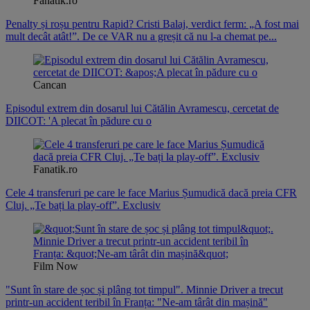
Fanatik.ro
Penalty și roșu pentru Rapid? Cristi Balaj, verdict ferm: „A fost mai
mult decât atât!”. De ce VAR nu a greșit că nu l-a chemat pe...
Cancan
Episodul extrem din dosarul lui Cătălin Avramescu, cercetat de
DIICOT: 'A plecat în pădure cu o
Fanatik.ro
Cele 4 transferuri pe care le face Marius Șumudică dacă preia CFR
Cluj. „Te bați la play-off”. Exclusiv
Film Now
"Sunt în stare de șoc și plâng tot timpul". Minnie Driver a trecut
printr-un accident teribil în Franța: "Ne-am târât din mașină"