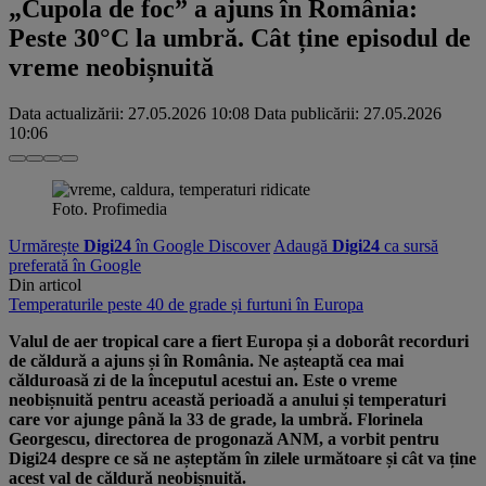
„Cupola de foc” a ajuns în România:
Peste 30°C la umbră. Cât ține episodul de
vreme neobișnuită
Data actualizării:
27.05.2026 10:08
Data publicării:
27.05.2026
10:06
Foto. Profimedia
Urmărește
Digi24
în Google Discover
Adaugă
Digi24
ca sursă
preferată în Google
Din articol
Temperaturile peste 40 de grade și furtuni în Europa
Valul de aer tropical care a fiert Europa și a doborât recorduri
de căldură a ajuns și în România. Ne așteaptă cea mai
călduroasă zi de la începutul acestui an. Este o vreme
neobișnuită pentru această perioadă a anului și temperaturi
care vor ajunge până la 33 de grade, la umbră. Florinela
Georgescu, directorea de progonază ANM, a vorbit pentru
Digi24 despre ce să ne așteptăm în zilele următoare și cât va ține
acest val de căldură neobișnuită.