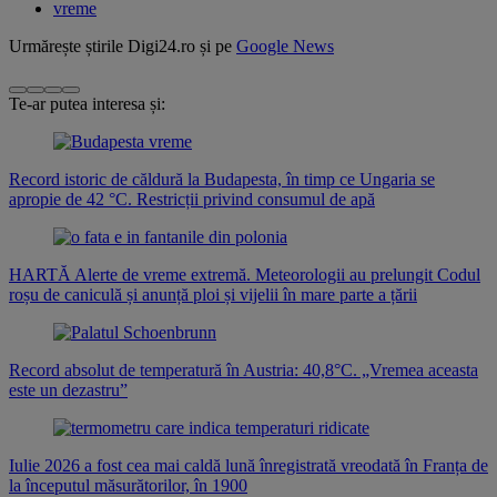
vreme
Urmărește știrile Digi24.ro și pe
Google News
Te-ar putea interesa și:
Record istoric de căldură la Budapesta, în timp ce Ungaria se
apropie de 42 °C. Restricții privind consumul de apă
HARTĂ Alerte de vreme extremă. Meteorologii au prelungit Codul
roșu de caniculă și anunță ploi și vijelii în mare parte a țării
Record absolut de temperatură în Austria: 40,8°C. „Vremea aceasta
este un dezastru”
Iulie 2026 a fost cea mai caldă lună înregistrată vreodată în Franța de
la începutul măsurătorilor, în 1900