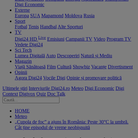
Digi Economic
Externe
Europa
SUA
Mapamond
Moldova
Rusia
Sport
Fotbal
Tenis
Handbal
Alte Sporturi
TV
Live
Digi24 HD
Emisiuni
Campanii TV
Video
Program TV
Vedete Digi24
Sci Tech
Lumea Digitală
Auto
Descoperiri
Natură și Mediu
Magazin
Viață Sănătoasă
Film
Cultură
Showbiz
Vacanțe
Divertisment
Opinii
Agora Digi24
Vocile Digi
Opinie și promovare politică
Ultimele știri
Interviurile Digi24.ro
Meteo
Digi Economic
Digi
Context
Digivox
Quiz
Doc Talk
HOME
Meteo
„Cupola de foc” a ajuns în România: Peste 30°C la umbră.
Cât ține episodul de vreme neobișnuită