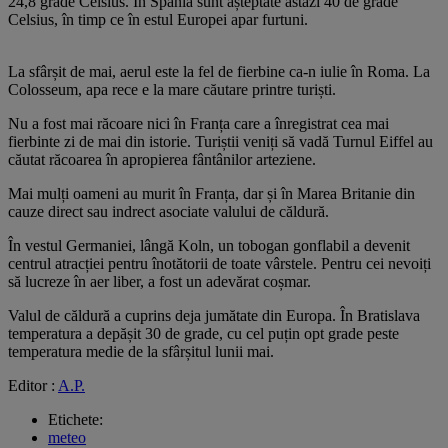
24,8 grade Celsius. În Spania sunt așteptate astăzi 40 de grade
Celsius, în timp ce în estul Europei apar furtuni.
La sfârșit de mai, aerul este la fel de fierbine ca-n iulie în Roma. La
Colosseum, apa rece e la mare căutare printre turiști.
Nu a fost mai răcoare nici în Franța care a înregistrat cea mai
fierbinte zi de mai din istorie. Turiștii veniți să vadă Turnul Eiffel au
căutat răcoarea în apropierea fântânilor arteziene.
Mai mulți oameni au murit în Franța, dar și în Marea Britanie din
cauze direct sau indrect asociate valului de căldură.
În vestul Germaniei, lângă Koln, un tobogan gonflabil a devenit
centrul atracției pentru înotătorii de toate vârstele. Pentru cei nevoiți
să lucreze în aer liber, a fost un adevărat coșmar.
Valul de căldură a cuprins deja jumătate din Europa. În Bratislava
temperatura a depășit 30 de grade, cu cel puțin opt grade peste
temperatura medie de la sfârșitul lunii mai.
Editor :
A.P.
Etichete:
meteo