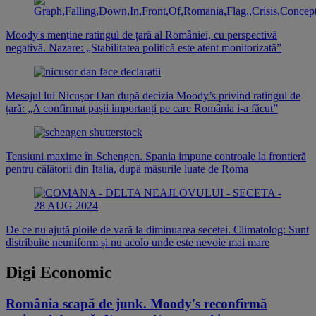
Moody's menține ratingul de țară al României, cu perspectivă
negativă. Nazare: „Stabilitatea politică este atent monitorizată”
Mesajul lui Nicușor Dan după decizia Moody’s privind ratingul de
țară: „A confirmat pașii importanți pe care România i-a făcut”
Tensiuni maxime în Schengen. Spania impune controale la frontieră
pentru călătorii din Italia, după măsurile luate de Roma
De ce nu ajută ploile de vară la diminuarea secetei. Climatolog: Sunt
distribuite neuniform și nu acolo unde este nevoie mai mare
Digi Economic
România scapă de junk. Moody's reconfirmă