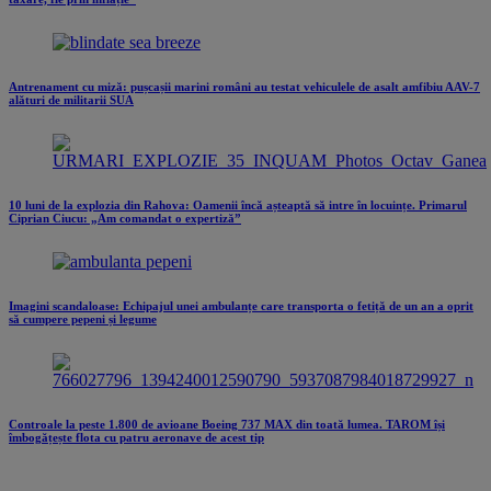
Antrenament cu miză: pușcașii marini români au testat vehiculele de asalt amfibiu AAV-7
alături de militarii SUA
10 luni de la explozia din Rahova: Oamenii încă așteaptă să intre în locuințe. Primarul
Ciprian Ciucu: „Am comandat o expertiză”
Imagini scandaloase: Echipajul unei ambulanțe care transporta o fetiță de un an a oprit
să cumpere pepeni și legume
Controale la peste 1.800 de avioane Boeing 737 MAX din toată lumea. TAROM își
îmbogățește flota cu patru aeronave de acest tip