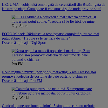
LEGUMA neobișnuită omologată de cercetătorii din Buzău, gata de
lansare pe piață. Cum poate fi consumată și de unde provine soiul
Digi Sport
FOTO Mihaela Rădulescu a fost ”ștearsă complet” și nu s-a mai
putut abține: ”Trebuie să le fie frică de mine”
Descarcă aplicația Digi Sport
Pro FM
Noua regină a muzicii pop știe și marketing. Zara Larsson și-a
promovat colecția de costume de baie purtând-o chiar ea
Descarcă aplicația Pro FM
Digi World
Canicula pune presiune pe inimă. 5 simptome care nu trebuie