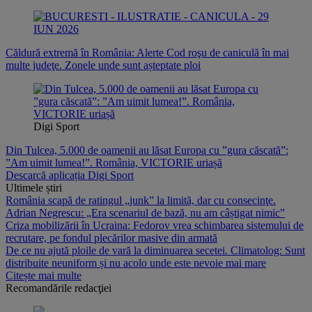
Căldură extremă în România: Alerte Cod roşu de caniculă în mai
multe judeţe. Zonele unde sunt așteptate ploi
Digi Sport
Din Tulcea, 5.000 de oamenii au lăsat Europa cu ”gura căscată”:
”Am uimit lumea!”. România, VICTORIE uriașă
Descarcă aplicația Digi Sport
Ultimele știri
România scapă de ratingul „junk” la limită, dar cu consecinţe.
Adrian Negrescu: „Era scenariul de bază, nu am câștigat nimic”
Criza mobilizării în Ucraina: Fedorov vrea schimbarea sistemului de
recrutare, pe fondul plecărilor masive din armată
De ce nu ajută ploile de vară la diminuarea secetei. Climatolog: Sunt
distribuite neuniform și nu acolo unde este nevoie mai mare
Citește mai multe
Recomandările redacţiei