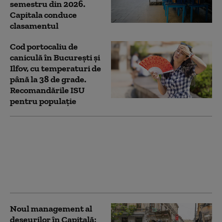
semestru din 2026.
Capitala conduce
clasamentul
Cod portocaliu de
caniculă în București și
Ilfov, cu temperaturi de
până la 38 de grade.
Recomandările ISU
pentru populație
Record absolut de
temperatură în
Austria: 40,8°C.
„Vremea aceasta este
un dezastru”
Noul management al
deşeurilor în Capitală: