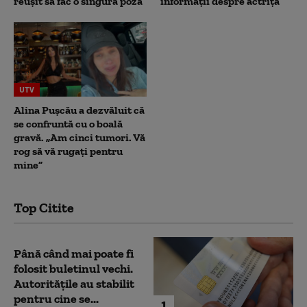
reușit să fac o singură poză”
informații despre actriță
UTV
Alina Pușcău a dezvăluit că
se confruntă cu o boală
gravă. „Am cinci tumori. Vă
rog să vă rugați pentru
mine”
Top Citite
Până când mai poate fi
folosit buletinul vechi.
Autoritățile au stabilit
pentru cine se...
1