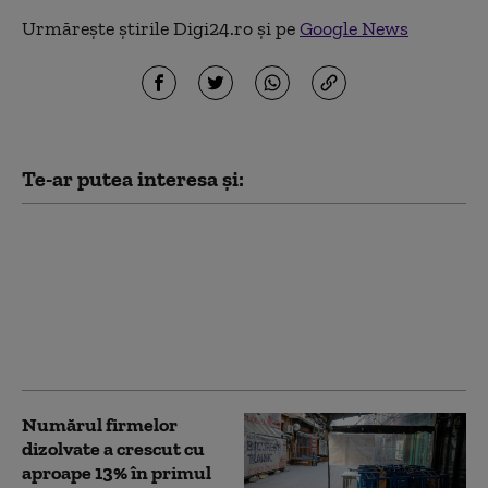
Urmărește știrile Digi24.ro și pe
Google News
Te-ar putea interesa și:
Patru mari orașe au
început deja să aplice
măsuri pentru
limitarea consumului
de curent electric. Ce
va face Capitala
Numărul firmelor
dizolvate a crescut cu
aproape 13% în primul