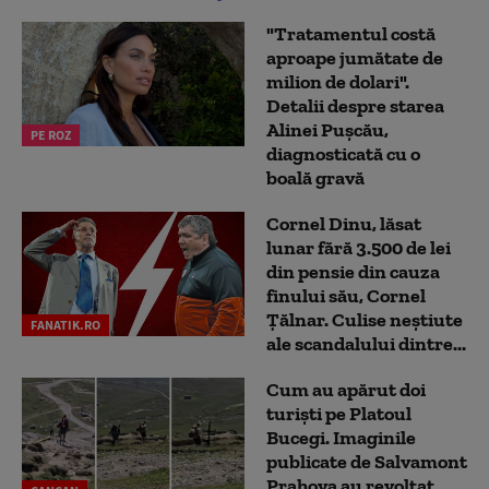
"Tratamentul costă
aproape jumătate de
milion de dolari".
Detalii despre starea
Alinei Pușcău,
PE ROZ
diagnosticată cu o
boală gravă
Cornel Dinu, lăsat
lunar fără 3.500 de lei
din pensie din cauza
finului său, Cornel
Țălnar. Culise neștiute
FANATIK.RO
ale scandalului dintre...
Cum au apărut doi
turiști pe Platoul
Bucegi. Imaginile
publicate de Salvamont
Prahova au revoltat