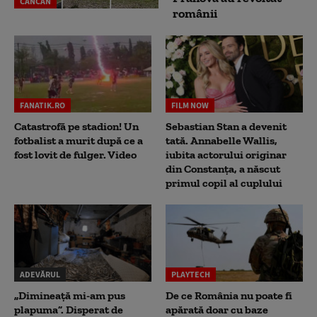
CANCAN
românii
FANATIK.RO
FILM NOW
Catastrofă pe stadion! Un
Sebastian Stan a devenit
fotbalist a murit după ce a
tată. Annabelle Wallis,
fost lovit de fulger. Video
iubita actorului originar
din Constanța, a născut
primul copil al cuplului
ADEVĂRUL
PLAYTECH
„Dimineață mi-am pus
De ce România nu poate fi
plapuma”. Disperat de
apărată doar cu baze