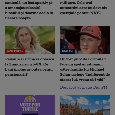
caniculă, un fost sportiv și-
militare. Cele trei
a amenajat subsolul
autostrăzi care au devenit
blocului și doarme acolo în
esențiale pentru NATO
fiecare noapte
NEWSWEEK
DIGI FM
Pensiile ar urma să crească
Un fost pilot de Formula 1
la 1 ianuarie cu 6-8%. Ce
face un apel emoționant
bani în plus ar putea primi
către familia lui Michael
pensionarii?
Schumacher: "Indiferent de
starea lui, vreau să-l văd"
Descarcă aplicația Digi FM