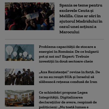
Spania se teme pentru
exclavele Ceuta și
Melilla. Cine ar sări în
ajutorul Madridului în
cazul unei acțiuni a
Marocului
Problema capacității de stocare a
energiei în România: De ce bulgarii
pot și noi nu? Expert: Trebuie
investiții în două sectoare cheie
„Axa Rezistenței” revine în forță. De
ce nu au reușit SUA și Israelul să
slăbească rețeaua condusă de Iran
Ce schimbări propune Legea
Integrității. Digitalizarea
declarațiilor de avere, respinsă de
politicieni: „Nu toată lumea e