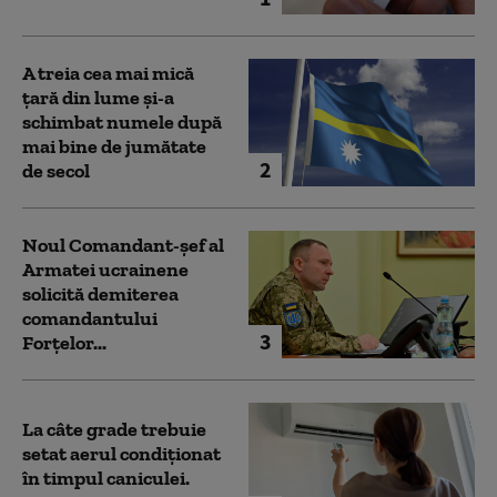
A treia cea mai mică
țară din lume și-a
schimbat numele după
mai bine de jumătate
2
de secol
Noul Comandant-șef al
Armatei ucrainene
solicită demiterea
comandantului
3
Forțelor...
La câte grade trebuie
setat aerul condiționat
în timpul caniculei.