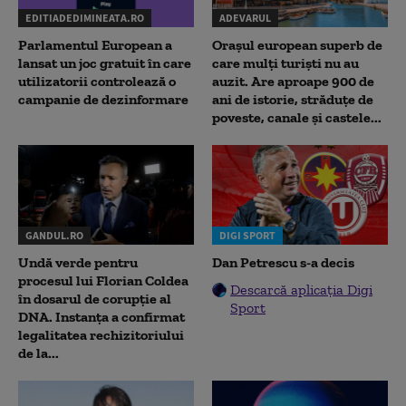
EDITIADEDIMINEATA.RO
ADEVARUL
Parlamentul European a
Orașul european superb de
lansat un joc gratuit în care
care mulți turiști nu au
utilizatorii controlează o
auzit. Are aproape 900 de
campanie de dezinformare
ani de istorie, străduțe de
poveste, canale și castele...
GANDUL.RO
DIGI SPORT
Undă verde pentru
Dan Petrescu s-a decis
procesul lui Florian Coldea
Descarcă aplicația Digi
în dosarul de corupție al
Sport
DNA. Instanța a confirmat
legalitatea rechizitoriului
de la...