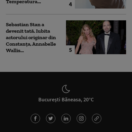
Temperatura...
4
Sebastian Stan a
devenit tată. Iubita
actorului originar din
Constanța, Annabelle
5
Wallis...
București Băneasa, 20°C