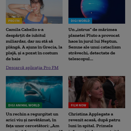
PRO FM
DIGI WORLD
Camila Cabello s-a
Un „intrus” de mărimea
despărțit de iubitul
planetei Pluto a provocat
miliardar, dar nu stă să
haos în jurul lui Neptun.
plângă. A ajuns în Grecia, la
Semne ale unui cataclism
plajă, și a pozat în costum
străvechi, detectate de
de baie
telescopul...
Descarcă aplicația Pro FM
DIGI ANIMAL WORLD
FILM NOW
Un rechin a regurgitat un
Christina Applegate a
arici viu și nevătămat, în
revenit acasă, după patru
fața unor cercetători: „Am
luni în spital. Primele