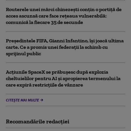
Routerele unei mărci chinezești conțin o portiță de
acces ascunsă care face rețeaua vulnerabilă:
comunică la fiecare 35 de secunde
Președintele FIFA, Gianni Infantino, îşi joacă ultima
carte. Ce a promis unei federații la schimb cu
sprijinul public
Acţiunile SpaceX se prăbuşesc după explozia
cheltuielilor pentru AI şi apropierea termenului la
care expiră restricţiile de vânzare
CITEȘTE MAI MULTE
Recomandările redacţiei