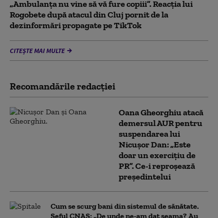
„Ambulanța nu vine să vă fure copiii”. Reacția lui
Rogobete după atacul din Cluj pornit de la
dezinformări propagate pe TikTok
CITEȘTE MAI MULTE
Recomandările redacţiei
Oana Gheorghiu atacă
demersul AUR pentru
suspendarea lui
Nicușor Dan: „Este
doar un exercițiu de
PR”. Ce-i reproșează
președintelui
Cum se scurg bani din sistemul de sănătate.
Șeful CNAS: „De unde ne-am dat seama? Au