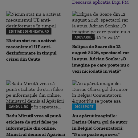
Descarcă aplicația Digi FM
EDITIADEDIMINEATA.RO
ADEVARUL
Niciun stat nu a activat
Eclipsa de Soare din 12
mecanismul UE anti-
august 2026, spectacol rar
dezinformare în timpul
la apus. Adrian Șonka: „O
crizei din Ceuta
imagine pe care poate nu o
vezi niciodată în viață”
GANDUL.RO
DIGI SPORT
Radu Miruţă vrea să pună
Au apărut imaginile:
etichete de știri false pe
Darius Olaru, gol de autor
informațiile din online.
în Belgia! Comentatorii:
Ministrul demis al Apărării
"Nu se poate așa ceva"