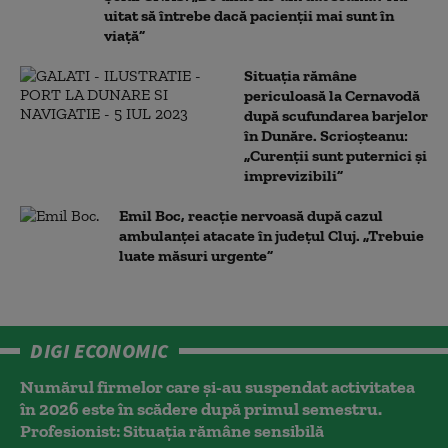
uitat să întrebe dacă pacienții mai sunt în
viață”
Situația rămâne
periculoasă la Cernavodă
după scufundarea barjelor
în Dunăre. Scrioșteanu:
„Curenții sunt puternici și
imprevizibili”
Emil Boc, reacție nervoasă după cazul
ambulanței atacate în județul Cluj. „Trebuie
luate măsuri urgente”
DIGI ECONOMIC
Numărul firmelor care și-au suspendat activitatea
în 2026 este în scădere după primul semestru.
Profesionist: Situația rămâne sensibilă