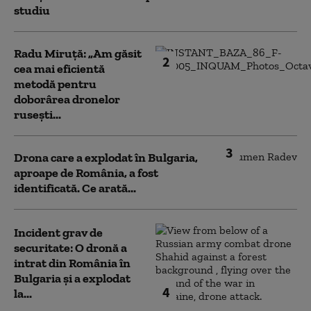
studiu
Radu Miruță: „Am găsit
2
cea mai eficientă
metodă pentru
doborârea dronelor
rusești...
3
Drona care a explodat în Bulgaria,
aproape de România, a fost
identificată. Ce arată...
Incident grav de
securitate: O dronă a
intrat din România în
Bulgaria şi a explodat
4
la...