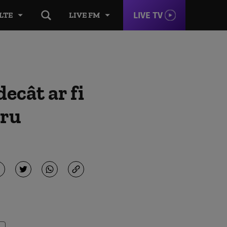
LIVE TV
LTE
LIVE FM
decât ar fi
tru