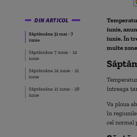
DIN ARTICOL
Temperaturi
iunie, anu
Săptămâna 31 mai - 7
iunie. În t
iunie
multe zone 
Săptămâna 7 iunie - 14
iunie
Săptăm
Săptămâna 14 iunie - 21
iunie
Temperaturi
întreaga țar
Săptămâna 21 iunie - 28
iunie
Va ploua abu
în regiunile
cel normal 