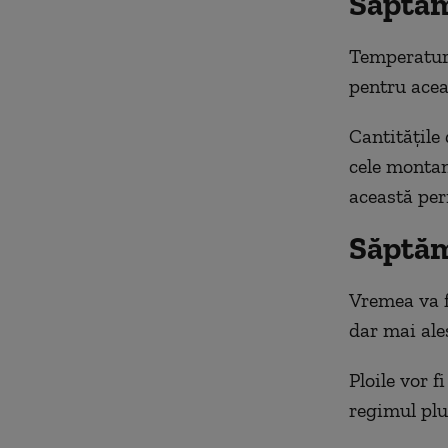
Săptămâ
Temperaturi
pentru acea
Cantitățile 
cele montan
această per
Săptămâ
Vremea va f
dar mai ales
Ploile vor f
regimul plu