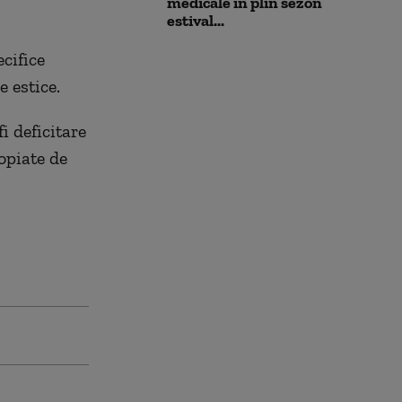
medicale în plin sezon
estival...
ecifice
 estice.
i deficitare
ropiate de