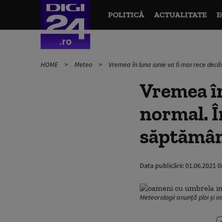
POLITICĂ
ACTUALITATE
E
HOME
Meteo
Vremea în luna iunie va fi mai rece decât
Vremea în 
normal. Î
săptămâni
Data publicării:
01.06.2021 0
Meteorologii anunță ploi și in