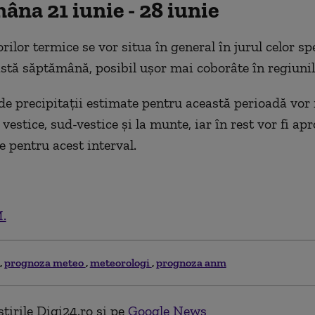
na 21 iunie - 28 iunie
rilor termice se vor situa în general în jurul celor sp
stă săptămână, posibil ușor mai coborâte în regiunile
de precipitații estimate pentru această perioadă vor f
 vestice, sud-vestice și la munte, iar în rest vor fi ap
e pentru acest interval.
.
prognoza meteo
meteorologi
prognoza anm
tirile Digi24.ro și pe
Google News