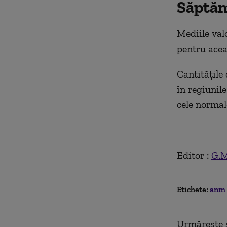
Săptămâ
Mediile valo
pentru acea
Cantitățile 
în regiunile
cele normal
Editor :
G.M
Etichete:
anm
Urmărește ș