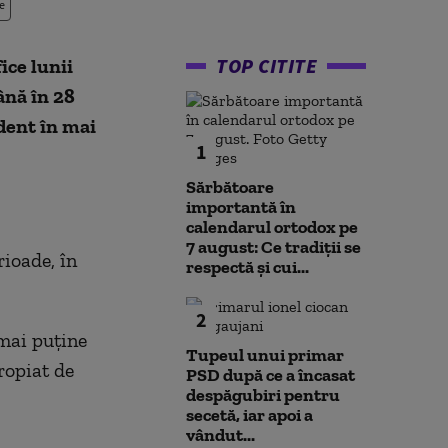
e
TOP CITITE
ice lunii
ână în 28
dent în mai
1
Sărbătoare
importantă în
calendarul ortodox pe
7 august: Ce tradiții se
rioade, în
respectă și cui...
2
 mai puține
Tupeul unui primar
propiat de
PSD după ce a încasat
despăgubiri pentru
secetă, iar apoi a
vândut...