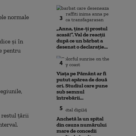
cele normale
3
„Anna, ţine-ţi prostul
acasă!”. Val de reacții
după ce un bărbat a
dice și în
desenat o declarație...
le pentru
4
Viața pe Pământ ar fi
putut apărea de două
ori. Studiul care pune
egiunile,
sub semnul
întrebării...
5
restul țării
Anchetă la un spital
terval.
din cauza numărului
mare de concedii