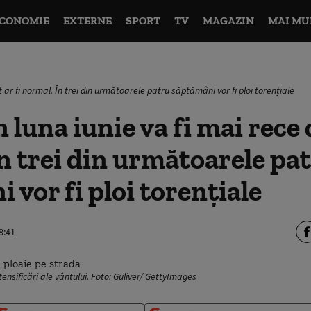
CONOMIE
EXTERNE
SPORT
TV
MAGAZIN
MAI MU
 ar fi normal. În trei din următoarele patru săptămâni vor fi ploi torențiale
luna iunie va fi mai rece 
n trei din următoarele pa
 vor fi ploi torențiale
8:41
tensificări ale vântului. Foto: Guliver/ GettyImages