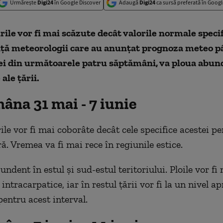
Urmărește
Digi24
în Google Discover
Adaugă
Digi24
ca sursă preferată în Googl
le vor fi mai scăzute decât valorile normale specif
nță meteorologii care au anunțat prognoza meteo p
rei din următoarele patru săptămâni, va ploua abun
ale țării.
âna 31 mai - 7 iunie
le vor fi mai coborâte decât cele specifice acestei pe
ă. Vremea va fi mai rece în regiunile estice.
ndent în estul și sud-estul teritoriului. Ploile vor fi
 intracarpatice, iar în restul țării vor fi la un nivel a
pentru acest interval.