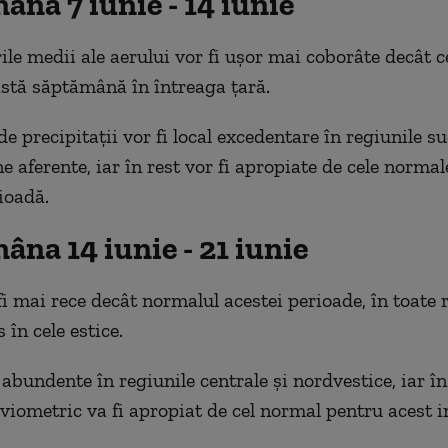
na 7 iunie - 14 iunie
le medii ale aerului vor fi ușor mai coborâte decât 
stă săptămână în întreaga țară.
de precipitații vor fi local excedentare în regiunile su
e aferente, iar în rest vor fi apropiate de cele norma
ioadă.
na 14 iunie - 21 iunie
i mai rece decât normalul acestei perioade, în toate r
 în cele estice.
i abundente în regiunile centrale și nordvestice, iar în 
viometric va fi apropiat de cel normal pentru acest in