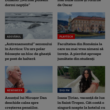
dormi nopțile”
de Oscar
ADEVĂRUL
PLAYTECH
„Antrenamentul” sezonului
Facultatea din România la
în Arctica: Un urs polar
care nu mai vrea nimeni să
folosește un bloc de gheață
înveţe. A pierdut aproape
pe post de halteră
jumătate din studenţi
NEWSWEEK
DIGI FM
Anunțul lui Nicușor Dan
Ioana Țiriac, vacanță de lux
deschide calea spre
în Saint-Tropez. Cât costă o
creșterea pensiilor.
singură noapte la hotelul cu