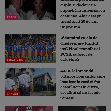
cuplu și declarație
superbă la aniversarea
căsniciei: Abia aștept
PE ROZ
următorii 25 de ani
împreună
„Seamănă cu ăla de
Chelsea, are fundul
jos”. Noul transfer al
FCSB, subiect de
caterincă
FANATIK.RO
4.000 lei amendă
tuturor românilor care
locuiesc la casă și fac
acest lucru în curte,
crezând că nu îi vede
CANCAN
nimeni