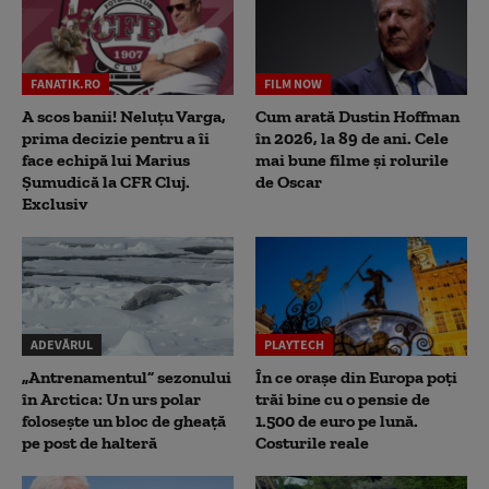
FANATIK.RO
FILM NOW
A scos banii! Neluțu Varga,
Cum arată Dustin Hoffman
prima decizie pentru a îi
în 2026, la 89 de ani. Cele
face echipă lui Marius
mai bune filme și rolurile
Șumudică la CFR Cluj.
de Oscar
Exclusiv
ADEVĂRUL
PLAYTECH
„Antrenamentul” sezonului
În ce orașe din Europa poți
în Arctica: Un urs polar
trăi bine cu o pensie de
folosește un bloc de gheață
1.500 de euro pe lună.
pe post de halteră
Costurile reale