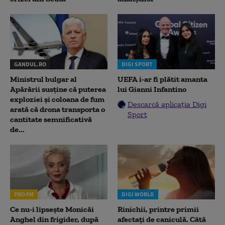
GANDUL.RO
DIGI SPORT
Ministrul bulgar al
UEFA i-ar fi plătit amanta
Apărării susține că puterea
lui Gianni Infantino
exploziei și coloana de fum
Descarcă aplicația Digi
arată că drona transporta o
Sport
cantitate semnificativă
de...
PRO FM
DIGI WORLD
Ce nu-i lipsește Monicăi
Rinichii, printre primii
Anghel din frigider, după
afectați de caniculă. Câtă