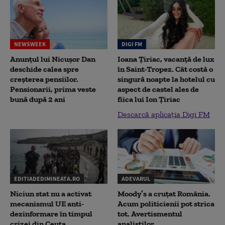
NEWSWEEK
DIGI FM
Anunțul lui Nicușor Dan
Ioana Țiriac, vacanță de lux
deschide calea spre
în Saint-Tropez. Cât costă o
creșterea pensiilor.
singură noapte la hotelul cu
Pensionarii, prima veste
aspect de castel ales de
bună după 2 ani
fiica lui Ion Țiriac
Descarcă aplicația Digi FM
EDITIADEDIMINEATA.RO
ADEVARUL
Niciun stat nu a activat
Moody’s a cruțat România.
mecanismul UE anti-
Acum politicienii pot strica
dezinformare în timpul
tot. Avertismentul
crizei din Ceuta
analiștilor