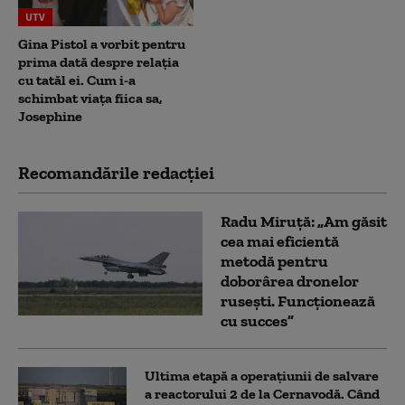
UTV
Gina Pistol a vorbit pentru
prima dată despre relația
cu tatăl ei. Cum i-a
schimbat viața fiica sa,
Josephine
Recomandările redacţiei
Radu Miruță: „Am găsit
cea mai eficientă
metodă pentru
doborârea dronelor
rusești. Funcționează
cu succes”
Ultima etapă a operațiunii de salvare
a reactorului 2 de la Cernavodă. Când