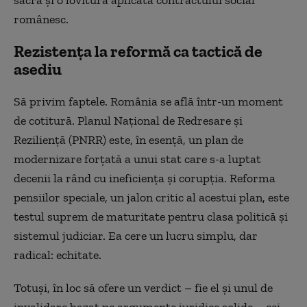
românesc.
Rezistența la reformă ca tactică de
asediu
Să privim faptele. România se află într-un moment
de cotitură. Planul Național de Redresare și
Reziliență (PNRR) este, în esență, un plan de
modernizare forțată a unui stat care s-a luptat
decenii la rând cu ineficiența și corupția. Reforma
pensiilor speciale, un jalon critic al acestui plan, este
testul suprem de maturitate pentru clasa politică și
sistemul judiciar. Ea cere un lucru simplu, dar
radical: echitate.
Totuși, în loc să ofere un verdict – fie el și unul de
invalidare bazat pe argumente juridice solide – cei