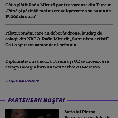
Cât a plătit Radu Miruță pentru vacanța din Turcia:
„Până și părinții mei au crezut povestea cu suma de
15.000 de euro”
Piloții români care au doborât drone, lăudați de
colegii din NATO. Radu Miruță: „Sunt niște artiști”.
Ce i-a spus un comandant britanic
Diplomaţia rusă acuză Ucraina şi UE că încearcă să
atragă Georgia într-un nou război cu Moscova
CITEȘTE MAI MULTE
PARTENERII NOȘTRI
Soția lui Pierce
Brosnan, poze dulci de