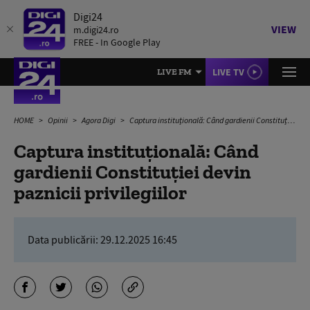
Digi24
VIEW
m.digi24.ro
FREE - In Google Play
LIVE TV
LIVE FM
HOME
Opinii
Agora Digi
Captura instituțională: Când gardienii Constituției devin paznicii privilegiilor
Captura instituțională: Când
gardienii Constituției devin
paznicii privilegiilor
Data publicării:
29.12.2025 16:45