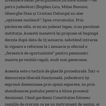
patru judecători (Bogdan Licu, Mihai Busuioc,
Gheorghe Stan și Cristian Deliorga) au ales
„opțiunea nucleară”: lipsa cvorumului. Prin
părăsirea sălii, ei nu au judecat legea, ci au paralizat
instituția. Această manevră își propune să împingă
decizia după data de 15 ianuarie, sabotând intrarea
în vigoare a reformei la 1 ianuarie și oferind o
„fereastră de oportunitate” pentru pensionări
masive pe vechile reguli, mult mai generoase.
Aceasta este o tactică de gherilă procedurală. Într-o
democrație liberală funcțională, judecătorii își
exprimă disensiunea prin opinii separate, nu prin
abandonarea postului pentru a bloca procesul
decizional. Când gardienii Constituției folosesc
regulile de cvorum ca pe un instrument de șantaj, ei