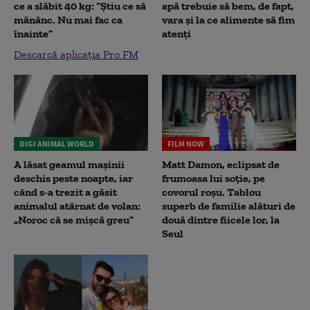
ce a slăbit 40 kg: “Știu ce să
apă trebuie să bem, de fapt,
mănânc. Nu mai fac ca
vara și la ce alimente să fim
înainte”
atenți
Descarcă aplicația Pro FM
DIGI ANIMAL WORLD
FILM NOW
A lăsat geamul mașinii
Matt Damon, eclipsat de
deschis peste noapte, iar
frumoasa lui soție, pe
când s-a trezit a găsit
covorul roșu. Tablou
animalul atârnat de volan:
superb de familie alături de
„Noroc că se mișcă greu”
două dintre fiicele lor, la
Seul