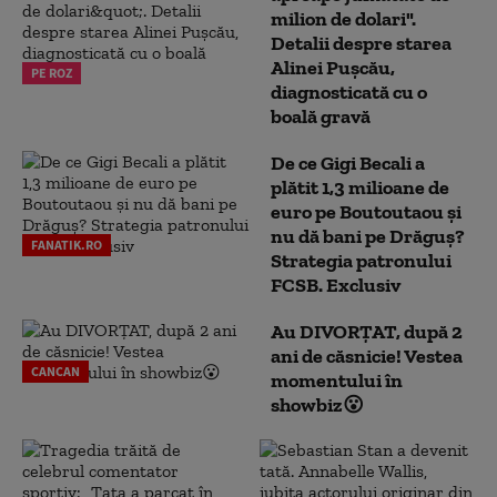
milion de dolari".
Detalii despre starea
Alinei Pușcău,
PE ROZ
diagnosticată cu o
boală gravă
De ce Gigi Becali a
plătit 1,3 milioane de
euro pe Boutoutaou și
nu dă bani pe Drăguș?
FANATIK.RO
Strategia patronului
FCSB. Exclusiv
Au DIVORȚAT, după 2
ani de căsnicie! Vestea
CANCAN
momentului în
showbiz😮