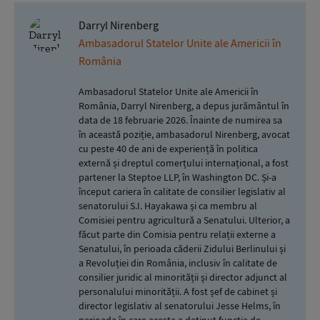
Darryl Nirenberg
Ambasadorul Statelor Unite ale Americii în
România
Ambasadorul Statelor Unite ale Americii în
România, Darryl Nirenberg, a depus jurământul în
data de 18 februarie 2026. Înainte de numirea sa
în această poziție, ambasadorul Nirenberg, avocat
cu peste 40 de ani de experiență în politica
externă și dreptul comerțului internațional, a fost
partener la Steptoe LLP, în Washington DC. Și-a
început cariera în calitate de consilier legislativ al
senatorului S.I. Hayakawa și ca membru al
Comisiei pentru agricultură a Senatului. Ulterior, a
făcut parte din Comisia pentru relații externe a
Senatului, în perioada căderii Zidului Berlinului și
a Revoluției din România, inclusiv în calitate de
consilier juridic al minorității și director adjunct al
personalului minorității. A fost șef de cabinet și
director legislativ al senatorului Jesse Helms, în