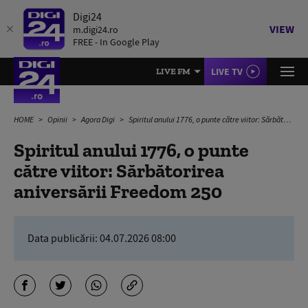
Digi24
VIEW
m.digi24.ro
FREE - In Google Play
LIVE TV
LIVE FM
HOME
Opinii
Agora Digi
Spiritul anului 1776, o punte către viitor: Sărbătorirea aniversării Freedom 250
Spiritul anului 1776, o punte
către viitor: Sărbătorirea
aniversării Freedom 250
Data publicării:
04.07.2026 08:00