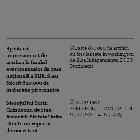
George Simion s-a întâlnit cu
ambasadorul SUA în România: „A atras
atenția că unele state partenere intervin
în politica românească”
Spectacol
impresionant de
artificii la finalul
evenimentelor de ziua
națională a SUA. S-au
folosit 850.000 de
materiale pirotehnice
Mesajul lui Sorin
Grindeanu de ziua
Americii: Statele Unite
rămân un reper al
democrației!