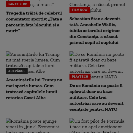
FANATIK.RO
FILM NOW
Tragedia trăită de celebrul
Sebastian Stan a devenit
comentator sportiv: „Tata a
tată. Annabelle Wallis,
parcat în fața blocului și a
iubita actorului originar
murit”
din Constanța, a născut
primul copil al cuplului
ADEVĂRUL
PLAYTECH
Amenințările lui Trump nu
De ce România nu poate fi
mai sperie lumea. Cum
apărată doar cu baze
tratează capitalele lumii
militare. Cele trei
retorica Casei Albe
autostrăzi care au devenit
esențiale pentru NATO