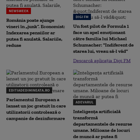
NEWSWEEK
DIGI FM
România poate ajunge
Un fost pilot de Formula 1
vineri în „junk”. Economist:
face un apel emoționant
Indexarea pensiilor ar
către familia lui Michael
putea fi anulată. Salariile,
Schumacher: "Indiferent de
reduse
starea lui, vreau să-l văd"
Descarcă aplicația Digi FM
EDITIADEDIMINEATA.RO
Parlamentul European a
ADEVARUL
lansat un joc gratuit în care
Inteligența artificială
utilizatorii controlează o
transformă
campanie de dezinformare
departamentele de resurse
umane. Milioane de locuri
de muncă ar putea fi