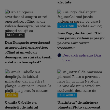
afectate
DIGI SPORT
Luis Figo, dezlănțuit: "Cel
GANDUL.RO
mai josnic, viclean și parșiv
Dan Dungaciu avertizează
pe care l-am văzut
asupra crizei energetice:
vreodată!"
„Când ai un vulcan
Descarcă aplicația Digi
deasupra, nu stai să găsești
Sport
soluții cu leucoplast”
PRO FM
DIGI WORLD
Camila Cabello s-a
Un „intrus” de mărimea
despărțit de iubitul
planetei Pluto a provocat