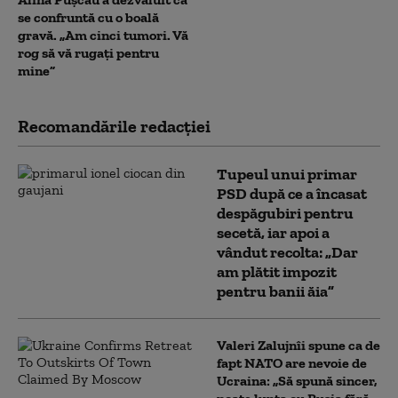
se confruntă cu o boală
gravă. „Am cinci tumori. Vă
rog să vă rugați pentru
mine”
Recomandările redacţiei
Tupeul unui primar
PSD după ce a încasat
despăgubiri pentru
secetă, iar apoi a
vândut recolta: „Dar
am plătit impozit
pentru banii ăia”
Valeri Zalujnîi spune ca de
fapt NATO are nevoie de
Ucraina: „Să spună sincer,