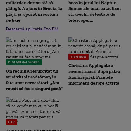
miliardar, dar nu stă să
haos în jurul lui Neptun.
plângă. A ajuns în Grecia, la
Semne ale unui cataclism
plajă, și a pozat în costum
străvechi, detectate de
de baie
telescopul...
Descarcă aplicația Pro FM
FILM NOW
DIGI ANIMAL WORLD
Christina Applegate a
Un rechin a regurgitat un
revenit acasă, după patru
arici viu și nevătămat, în
luni în spital. Primele
fața unor cercetători: „Am
informații despre actriță
reușit să fac o singură poză”
UTV
Alina Pușcău a dezvăluit că