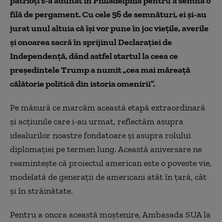
patrioți s-a adunat în Philadelphia pentru a semna o
filă de pergament. Cu cele 56 de
semnături, ei și-au
jurat unul altuia că își vor pune în joc viețile, averile
și onoarea sacră în sprijinul Declarației de
Independență, dând astfel startul la ceea ce
președintele Trump a numit „cea mai măreață
călătorie politică din istoria omenirii”.
Pe măsură ce marcăm această etapă extraordinară
și acțiunile care i-au urmat, reflectăm asupra
idealurilor noastre fondatoare și asupra rolului
diplomației pe termen lung. Această aniversare ne
reamintește că proiectul american este o poveste vie,
modelată de generații de americani atât în țară, cât
și în străinătate.
Pentru a onora această moștenire, Ambasada SUA la