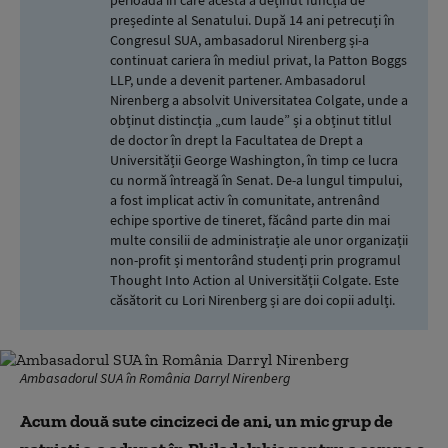
perioada în care acesta a deținut funcția de
președinte al Senatului. După 14 ani petrecuți în
Congresul SUA, ambasadorul Nirenberg și-a
continuat cariera în mediul privat, la Patton Boggs
LLP, unde a devenit partener. Ambasadorul
Nirenberg a absolvit Universitatea Colgate, unde a
obținut distincția „cum laude” și a obținut titlul
de doctor în drept la Facultatea de Drept a
Universității George Washington, în timp ce lucra
cu normă întreagă în Senat. De-a lungul timpului,
a fost implicat activ în comunitate, antrenând
echipe sportive de tineret, făcând parte din mai
multe consilii de administrație ale unor organizații
non-profit și mentorând studenți prin programul
Thought Into Action al Universității Colgate. Este
căsătorit cu Lori Nirenberg și are doi copii adulți.
Ambasadorul SUA în România Darryl Nirenberg
Acum două sute cincizeci de ani, un mic grup de