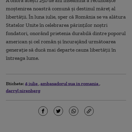
A onora acești 250 de ani înseamnă a recunoaște
moștenirea noastră comună și destinul măreț al
libertății. În luna iulie, sper că România se va alătura
Statelor Unite în celebrarea părinților noștri
fondatori, onorând prietenia durabilă dintre poporul
american și cel român și încurajând următoarea
generație să ducă mai departe cauza libertății în
întreaga lume.
Etichete:
4 iulie
ambasadorul sua in romania
darryl nirenberg