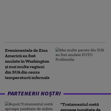
Donald Trump, discurs
de Ziua Independenţei
SUA la Muntele
Rushmore: „Cea mai
excepţională naţiune
care a existat vreodată”
Evenimentele de Ziua
Americii au fost
anulate în Washington
și mai multe regiuni
din SUA din cauza
temperaturii infernale
PARTENERII NOȘTRI
"Tratamentul costă
aproape jumătate de