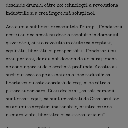
deschide drumul către noi tehnologii, a revoluționa
industriile și a crea împreună soluții noi.
Așa cum a subliniat președintele Trump: „Fondatorii
noștri au declanșat nu doar o revoluție în domeniul
guvernării, ci și o revoluție în căutarea dreptății,
egalității, libertății și prosperității.” Fondatorii nu
erau perfecți, dar au dat dovadă de un curaj imens,
de convingere și de o credință profundă. Aceștia au
susținut ceea ce pe atunci era o idee radicală: că
libertatea nu este acordată de regi, ci de către o
putere superioară. Ei au declarat „că toți oamenii
sunt creați egali, că sunt înzestrați de Creatorul lor
cu anumite drepturi inalienabile, printre care se
numără viața, libertatea și căutarea fericirii”.