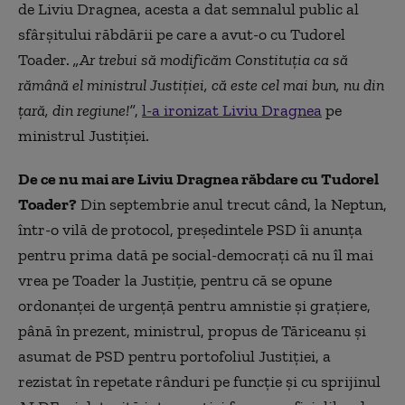
de Liviu Dragnea, acesta a dat semnalul public al
sfârșitului răbdării pe care a avut-o cu Tudorel
Toader.
„Ar trebui să modificăm Constituția ca să
rămână el ministrul Justiției, că este cel mai bun, nu din
țară, din regiune!”
,
l-a ironizat Liviu Dragnea
pe
ministrul Justiției.
De ce nu mai are Liviu Dragnea răbdare cu Tudorel
Toader?
Din septembrie anul trecut când, la Neptun,
într-o vilă de protocol, președintele PSD îi anunța
pentru prima dată pe social-democrați că nu îl mai
vrea pe Toader la Justiție, pentru că se opune
ordonanței de urgență pentru amnistie și grațiere,
până în prezent, ministrul, propus de Tăriceanu și
asumat de PSD pentru portofoliul Justiției, a
rezistat în repetate rânduri pe funcție și cu sprijinul