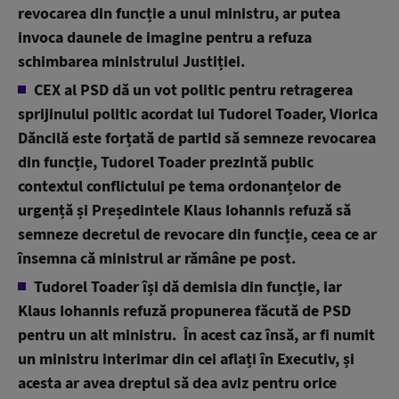
revocarea din funcție a unui ministru, ar putea
invoca daunele de imagine pentru a refuza
schimbarea ministrului Justiției.
CEX al PSD dă un vot politic pentru retragerea
sprijinului politic acordat lui Tudorel Toader, Viorica
Dăncilă este forțată de partid să semneze revocarea
din funcție, Tudorel Toader prezintă public
contextul conflictului pe tema ordonanțelor de
urgență și Președintele Klaus Iohannis refuză să
semneze decretul de revocare din funcție, ceea ce ar
însemna că ministrul ar rămâne pe post.
Tudorel Toader își dă demisia din funcție, iar
Klaus Iohannis refuză propunerea făcută de PSD
pentru un alt ministru. În acest caz însă, ar fi numit
un ministru interimar din cei aflați în Executiv, și
acesta ar avea dreptul să dea aviz pentru orice