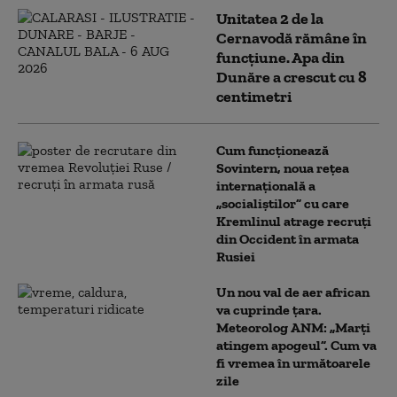
Unitatea 2 de la
Cernavodă rămâne în
funcțiune. Apa din
Dunăre a crescut cu 8
centimetri
Cum funcționează
Sovintern, noua rețea
internațională a
„socialiștilor” cu care
Kremlinul atrage recruți
din Occident în armata
Rusiei
Un nou val de aer african
va cuprinde țara.
Meteorolog ANM: „Marți
atingem apogeul”. Cum va
fi vremea în următoarele
zile