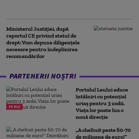
Toader și Daniel
Fenechiu despre soluții
Ministerul Justiţiei, după
raportul CE privind statul de
drept: Vom depune diligenţele
necesare pentru îndeplinirea
recomandărilor
PARTENERII NOȘTRI
Portalul Leului aduce
întâlniri cu potențial
uriaș pentru 3 zodii.
PE ROZ
Viața lor poate lua o
nouă direcție
„A cheltuit peste 60-70
de milioane de euro!”