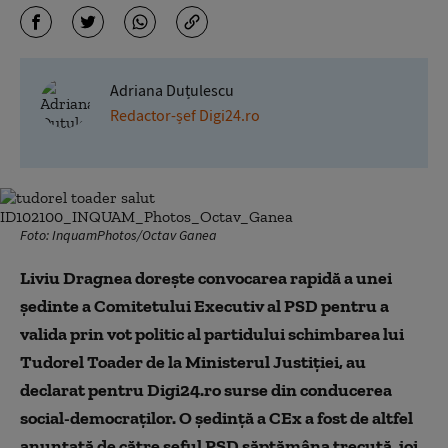
Adriana Duțulescu
Redactor-șef Digi24.ro
Foto: InquamPhotos/Octav Ganea
Liviu Dragnea dorește convocarea rapidă a unei
ședinte a Comitetului Executiv al PSD pentru a
valida prin vot politic al partidului schimbarea lui
Tudorel Toader de la Ministerul Justiției, au
declarat pentru Digi24.ro surse din conducerea
social-democraților. O ședință a CEx a fost de altfel
anunțată de către șeful PSD săptămâna trecută, joi,