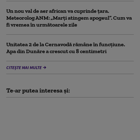
Un nou val de aer african va cuprinde țara.
Meteorolog ANM: „Marți atingem apogeul”. Cum va
fi vremea în următoarele zile
Unitatea 2 de la Cernavodă rămâne în funcțiune.
Apa din Dunăre a crescut cu 8 centimetri
CITEȘTE MAI MULTE
Te-ar putea interesa și:
Tudorel Toader: Legea
integrității nu era
neconstituțională. „A
picat la Senat pentru că
sunt interese de toate