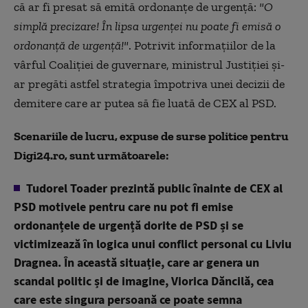
că ar fi presat să emită ordonanțe de urgență:
"O
simplă precizare! În lipsa urgenței nu poate fi emisă o
ordonanță de urgență!"
. Potrivit informațiilor de la
vârful Coaliției de guvernare, ministrul Justiției și-
ar pregăti astfel strategia împotriva unei decizii de
demitere care ar putea să fie luată de CEX al PSD.
Scenariile de lucru, expuse de surse politice pentru
Digi24.ro, sunt următoarele:
Tudorel Toader prezintă public înainte de CEX al
PSD motivele pentru care nu pot fi emise
ordonanțele de urgență dorite de PSD și se
victimizează în logica unui conflict personal cu Liviu
Dragnea. În această situație, care ar genera un
scandal politic și de imagine, Viorica Dăncilă, cea
care este singura persoană ce poate semna