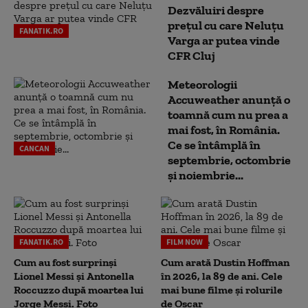
Dezvăluiri despre
prețul cu care Neluțu
FANATIK.RO
Varga ar putea vinde
CFR Cluj
Meteorologii
Accuweather anunță o
toamnă cum nu prea a
mai fost, în România.
Ce se întâmplă în
CANCAN
septembrie, octombrie
și noiembrie...
FANATIK.RO
FILM NOW
Cum au fost surprinși
Cum arată Dustin Hoffman
Lionel Messi și Antonella
în 2026, la 89 de ani. Cele
Roccuzzo după moartea lui
mai bune filme și rolurile
Jorge Messi. Foto
de Oscar