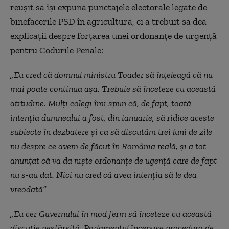
reușit să își expună punctajele electorale legate de
binefacerile PSD în agricultură, ci a trebuit să dea
explicații despre forțarea unei ordonanțe de urgență
pentru Codurile Penale:
„Eu cred că domnul ministru Toader să înțeleagă că nu
mai poate continua așa. Trebuie să înceteze cu această
atitudine. Mulți colegi îmi spun că, de fapt, toată
intenția dumnealui a fost, din ianuarie, să ridice aceste
subiecte în dezbatere și ca să discutăm trei luni de zile
nu despre ce avem de făcut în România reală, și a tot
anunțat că va da niște ordonanțe de ugență care de fapt
nu s-au dat. Nici nu cred că avea intenția să le dea
vreodată”
„Eu cer Guvernului în mod ferm să înceteze cu această
discuție nesfârșită. Parlamentul începuse procedura de