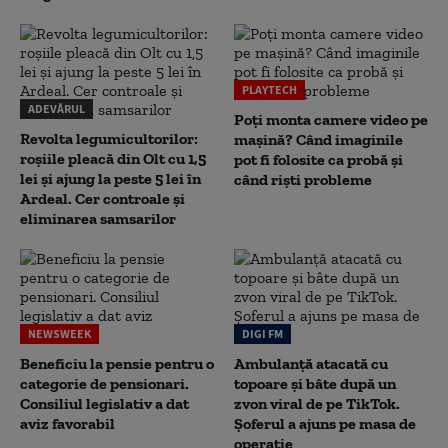
PLAYTECH
ADEVĂRUL
Poți monta camere video pe
Revolta legumicultorilor:
mașină? Când imaginile
roșiile pleacă din Olt cu 1,5
pot fi folosite ca probă și
lei și ajung la peste 5 lei în
când riști probleme
Ardeal. Cer controale și
eliminarea samsarilor
NEWSWEEK
DIGI FM
Beneficiu la pensie pentru o
Ambulanță atacată cu
categorie de pensionari.
topoare și bâte după un
Consiliul legislativ a dat
zvon viral de pe TikTok.
aviz favorabil
Șoferul a ajuns pe masa de
operație