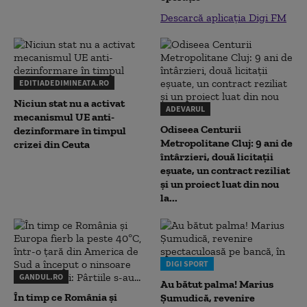
Descarcă aplicația Digi FM
EDITIADEDIMINEATA.RO
Niciun stat nu a activat
ADEVARUL
mecanismul UE anti-
Odiseea Centurii
dezinformare în timpul
Metropolitane Cluj: 9 ani de
crizei din Ceuta
întârzieri, două licitații
eșuate, un contract reziliat
și un proiect luat din nou
la...
DIGI SPORT
GANDUL.RO
Au bătut palma! Marius
În timp ce România și
Șumudică, revenire