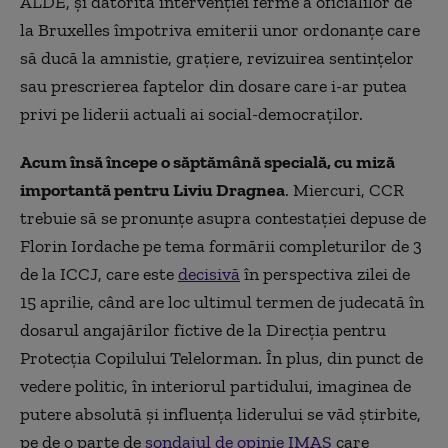
ALDE, și datorită intervenției ferme a oficialilor de
la Bruxelles împotriva emiterii unor ordonanțe care
să ducă la amnistie, grațiere, revizuirea sentințelor
sau prescrierea faptelor din dosare care i-ar putea
privi pe liderii actuali ai social-democraților.
Acum însă începe o săptămână specială, cu miză
importantă pentru Liviu Dragnea
. Miercuri, CCR
trebuie să se pronunțe asupra contestației depuse de
Florin Iordache pe tema formării completurilor de 3
de la ICCJ, care este
decisivă
în perspectiva zilei de
15 aprilie, când are loc ultimul termen de judecată în
dosarul angajărilor fictive de la Direcția pentru
Protecția Copilului Telelorman. În plus, din punct de
vedere politic, în interiorul partidului, imaginea de
putere absolută și influența liderului se văd știrbite,
pe de o parte de
sondajul de opinie IMAS
care