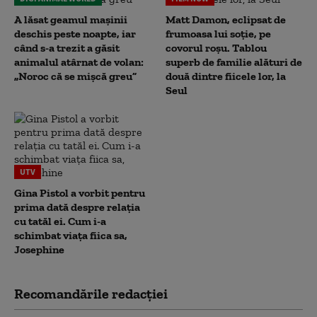
A lăsat geamul mașinii
Matt Damon, eclipsat de
deschis peste noapte, iar
frumoasa lui soție, pe
când s-a trezit a găsit
covorul roșu. Tablou
animalul atârnat de volan:
superb de familie alături de
„Noroc că se mișcă greu”
două dintre fiicele lor, la
Seul
UTV
Gina Pistol a vorbit pentru
prima dată despre relația
cu tatăl ei. Cum i-a
schimbat viața fiica sa,
Josephine
Recomandările redacţiei