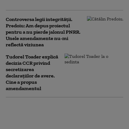
felurile”
Controversa legii integrității.
Predoiu: Am depus proiectul
pentru a nu pierde jalonul PNRR.
Unele amendamente nu-mi
reflectă viziunea
Tudorel Toader explică
decizia CCR privind
secretizarea
declarațiilor de avere.
Cine a propus
amendamentul
Controverse privind
situația juridică a legii
salarizării, blocată de
CAB. Ce spun Tudorel