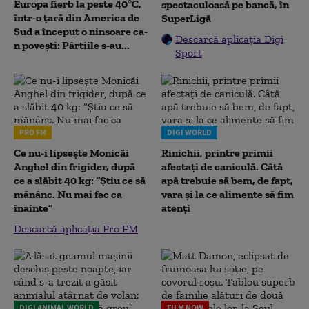
Europa fierb la peste 40°C,
spectaculoasă pe bancă, în
într-o țară din America de
SuperLigă
Sud a început o ninsoare ca-
Descarcă aplicația Digi
n povești: Pârtiile s-au...
Sport
PRO FM
DIGI WORLD
Ce nu-i lipsește Monicăi
Rinichii, printre primii
Anghel din frigider, după
afectați de caniculă. Câtă
ce a slăbit 40 kg: “Știu ce să
apă trebuie să bem, de fapt,
mănânc. Nu mai fac ca
vara și la ce alimente să fim
înainte”
atenți
Descarcă aplicația Pro FM
DIGI ANIMAL WORLD
FILM NOW