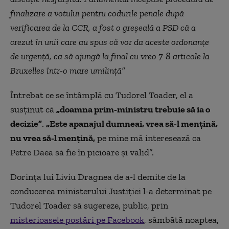
finalizare a votului pentru codurile penale după
verificarea de la CCR, a fost o greșeală a PSD că a
crezut în unii care au spus că vor da aceste ordonanțe
de urgență, ca să ajungă la final cu vreo 7-8 articole la
Bruxelles într-o mare umilință”
Întrebat ce se întâmplă cu Tudorel Toader, el a
susținut că
„doamna prim-ministru trebuie să ia o
decizie”
.
„Este apanajul dumneai, vrea să-l mențină,
nu vrea să-l mențină,
pe mine mă interesează ca
Petre Daea să fie în picioare și valid”.
Dorința lui Liviu Dragnea de a-l demite de la
conducerea ministerului Justiției l-a determinat pe
Tudorel Toader să sugereze, public, prin
misterioasele postări pe Facebook
, sâmbătă noaptea,