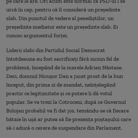
pe care le are. Ori acum este normal că PSD-ul i se
urcă în cap, pentru că îl consideră un președinte
slab. Din punctul de vedere al pesediștilor, un
președinte mediator este un președinte slab. Ei
cunosc argumentul forței.
Liderii slabi din Partidul Social Democrat
întotdeauna au fost sacrificați fără niciun fel de
problemă, începând de la marele Adrian Năstase.
Deci, domnul Nicușor Dan a jucat prost de la bun
început, din prima zi de mandat, neînțelegând
practic ce legitimitate și ce putere îi dă votul
popular. Se va trezi la Cotroceni, după ce Guvernul
Bolojan probabil va fi dat jos, temându-se că fiecare
bătaie în ușă ar putea să fie prezența poștașului care
să-i aducă o cerere de suspendare din Parlament.