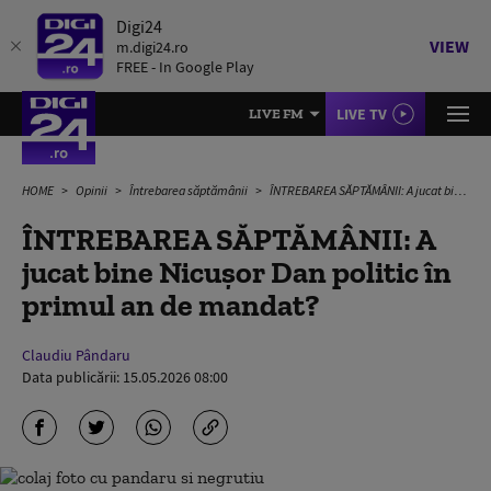
Digi24
VIEW
m.digi24.ro
FREE - In Google Play
LIVE TV
LIVE FM
HOME
Opinii
Întrebarea săptămânii
ÎNTREBAREA SĂPTĂMÂNII: A jucat bine Nicușor Dan politic în primul an de mandat?
ÎNTREBAREA SĂPTĂMÂNII: A
jucat bine Nicușor Dan politic în
primul an de mandat?
Claudiu Pândaru
Data publicării:
15.05.2026 08:00