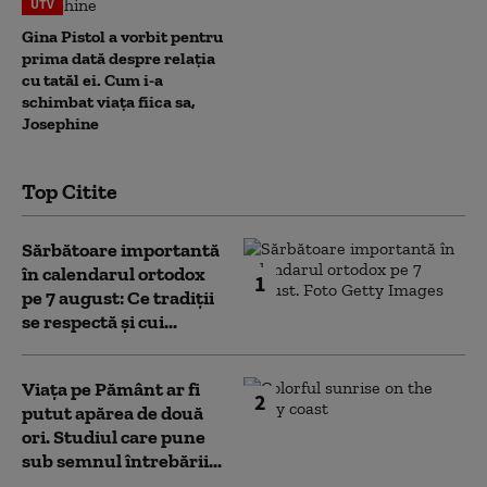
UTV
Gina Pistol a vorbit pentru
prima dată despre relația
cu tatăl ei. Cum i-a
schimbat viața fiica sa,
Josephine
Top Citite
Sărbătoare importantă
în calendarul ortodox
1
pe 7 august: Ce tradiții
se respectă și cui...
Viața pe Pământ ar fi
2
putut apărea de două
ori. Studiul care pune
sub semnul întrebării...