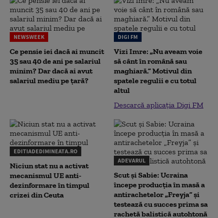
NEWSWEEK
DIGI FM
Ce pensie iei dacă ai muncit
Vizi Imre: „Nu aveam voie
35 sau 40 de ani pe salariul
să cânt în română sau
minim? Dar dacă ai avut
maghiară.” Motivul din
salariul mediu pe țară?
spatele regulii e cu totul
altul
Descarcă aplicația Digi FM
EDITIADEDIMINEATA.RO
ADEVARUL
Niciun stat nu a activat
Scut și Sabie: Ucraina
mecanismul UE anti-
începe producția în masă a
dezinformare în timpul
antirachetelor „Freyja” și
crizei din Ceuta
testează cu succes prima sa
rachetă balistică autohtonă