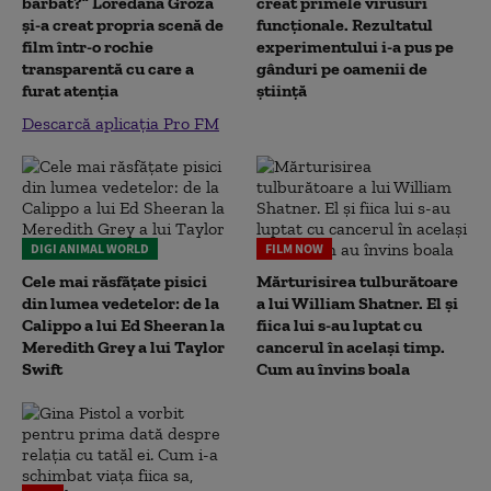
bărbat?” Loredana Groza
creat primele virusuri
și-a creat propria scenă de
funcționale. Rezultatul
film într-o rochie
experimentului i-a pus pe
transparentă cu care a
gânduri pe oamenii de
furat atenția
știință
Descarcă aplicația Pro FM
DIGI ANIMAL WORLD
FILM NOW
Cele mai răsfățate pisici
Mărturisirea tulburătoare
din lumea vedetelor: de la
a lui William Shatner. El și
Calippo a lui Ed Sheeran la
fiica lui s-au luptat cu
Meredith Grey a lui Taylor
cancerul în același timp.
Swift
Cum au învins boala