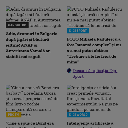
GANDUL.RO
DIGI SPORT
Adio, drumuri în Bulgaria
FOTO Mihaela Rădulescu a
după țigări și băutură
fost ”ștearsă complet” și nu
ieftine! ANAF și
s-a mai putut abține:
Autoritatea Vamală au
”Trebuie să le fie frică de
stabilit noi reguli
mine”
Descarcă aplicația Digi
Sport
PRO FM
DIGI WORLD
“Cine a spus că Bond era
Inteligența artificială a