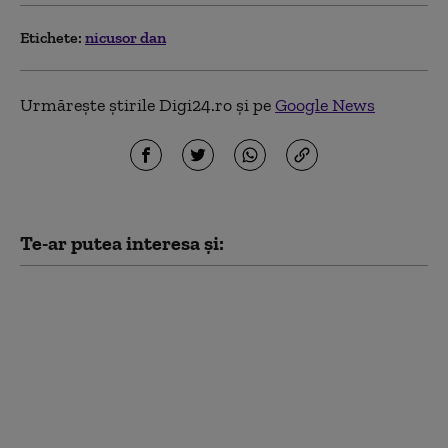
Etichete:
nicusor dan
Urmărește știrile Digi24.ro și pe
Google News
Te-ar putea interesa și:
Nicușor Dan spune, din
nou, că România își
asumă obiectivul
trecerii la moneda
euro: „E un proces de
durată care trebuie
prioritizat”