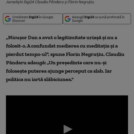
Jurnaliștii Digi24 Claudiu Pândaru și Florin Negruțiu.
Urmărește
Digi24
în Google
Adaugă
Digi24
ca sursă preferată în
Discover
Google
„Nicușor Dan a avut o legitimitate uriașă și nu a
folosit-o. A confundat medierea cu meditația și a
pierdut tempo-ul", spune Florin Negruțiu. Claudiu
Pândaru adaugă: „Un președinte care nu-și
folosește puterea ajunge perceput ca slab. Iar
politica nu iartă slăbiciunea."