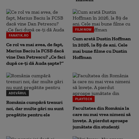
FILM NOW
FANATIK.RO
Cum arată Dustin Hoffman
Ce rol va mai avea, de fapt,
în 2026, la 89 de ani. Cele
Marius Baciu la FCSB dacă
mai bune filme cu Dustin
vine Dan Petrescu? „Ce faci
Hoffman
după ce-ți dă Auda șapte?”
ADEVĂRUL
PLAYTECH
România cumpără trenuri
Facultatea din România la
noi, dar multe gări nu sunt
care nu mai vrea nimeni să
pregătite pentru ele
înveţe. A pierdut aproape
jumătate din studenţi