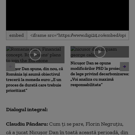
0
embed
seconds
of
0
seconds
Nicușor Dan se opune
modificărilor PSD la proiectul
Nicușor Dan spune, din nou, că
de lege privind decarbonizarea:
România își asumă obiectivul
„Voi analiza cu maximă
trecerii la moneda euro: „E un
responsabilitate”
proces de durată care trebuie
prioritizat”
Dialogul integral:
Claudiu Pândaru:
Cum ți se pare, Florin Negruțiu,
că a jucat Nicușor Dan în toată această perioadă, din