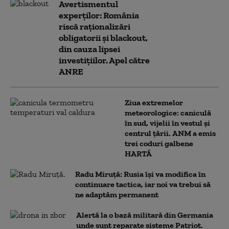
Avertismentul
experților: România
riscă raționalizări
obligatorii și blackout,
din cauza lipsei
investițiilor. Apel către
ANRE
Ziua extremelor
meteorologice: caniculă
în sud, vijelii în vestul și
centrul țării. ANM a emis
trei coduri galbene
HARTĂ
Radu Miruță: Rusia își va modifica în
continuare tactica, iar noi va trebui să
ne adaptăm permanent
Alertă la o bază militară din Germania
unde sunt reparate sisteme Patriot.