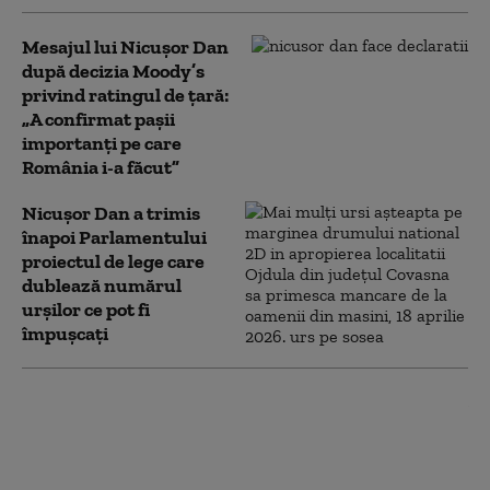
Mesajul lui Nicușor Dan
după decizia Moody’s
privind ratingul de țară:
„A confirmat pașii
importanți pe care
România i-a făcut”
Nicușor Dan a trimis
înapoi Parlamentului
proiectul de lege care
dublează numărul
urșilor ce pot fi
împușcați
Ce spune Ilie Bolojan despre
publicarea declarației de
avere a partenerei sale de
viață