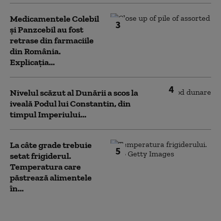
Medicamentele Colebil
3
și Panzcebil au fost
retrase din farmaciile
din România.
Explicația...
4
Nivelul scăzut al Dunării a scos la
iveală Podul lui Constantin, din
timpul Imperiului...
La câte grade trebuie
5
setat frigiderul.
Temperatura care
păstrează alimentele
în...