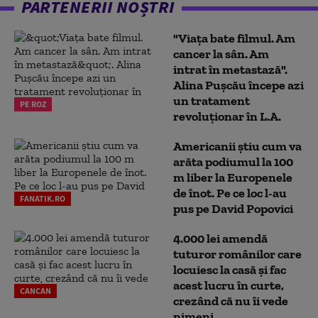
PARTENERII NOȘTRI
"Viața bate filmul. Am
cancer la sân. Am
intrat în metastază".
Alina Pușcău începe azi
un tratament
PE ROZ
revoluționar în L.A.
Americanii știu cum va
arăta podiumul la 100
m liber la Europenele
de înot. Pe ce loc l-au
FANATIK.RO
pus pe David Popovici
4.000 lei amendă
tuturor românilor care
locuiesc la casă și fac
acest lucru în curte,
CANCAN
crezând că nu îi vede
nimeni