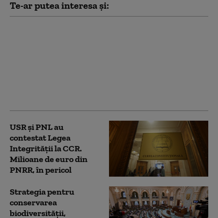
Te-ar putea interesa și:
PSD acuză PNL şi USR
că au blocat 771
milioane euro pentru
a-l proteja pe Dominic
Fritz, după contestarea
Legii Integrității la
CCR
USR și PNL au
contestat Legea
Integrității la CCR.
Milioane de euro din
PNRR, în pericol
Strategia pentru
conservarea
biodiversității,