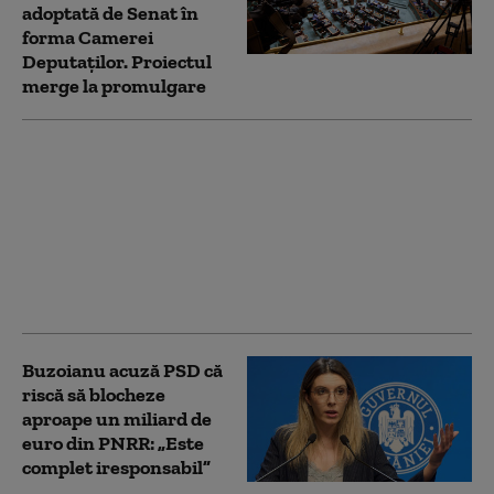
adoptată de Senat în
forma Camerei
Deputaților. Proiectul
merge la promulgare
Noua Lege a
Integrității a trecut de
votul Parlamentului.
Ceartă pe averile
partenerilor: „Cu
amantele nu sunt
relații ca între soți”
Buzoianu acuză PSD că
riscă să blocheze
aproape un miliard de
euro din PNRR: „Este
complet iresponsabil”