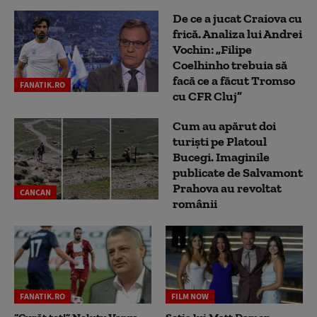
De ce a jucat Craiova cu
frică. Analiza lui Andrei
Vochin: „Filipe
Coelhinho trebuia să
facă ce a făcut Tromso
FANATIK.RO
cu CFR Cluj”
Cum au apărut doi
turiști pe Platoul
Bucegi. Imaginile
publicate de Salvamont
Prahova au revoltat
CANCAN
românii
FANATIK.RO
FILM NOW