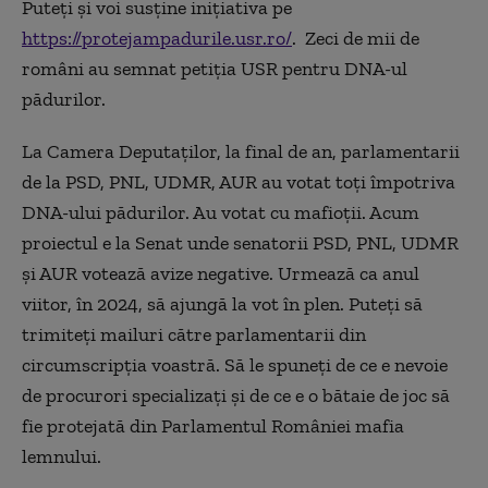
Puteți și voi susține inițiativa pe
https://protejampadurile.usr.ro/
. Zeci de mii de
români au semnat petiția USR pentru DNA-ul
pădurilor.
La Camera Deputaților, la final de an, parlamentarii
de la PSD, PNL, UDMR, AUR au votat toți împotriva
DNA-ului pădurilor. Au votat cu mafioții. Acum
proiectul e la Senat unde senatorii PSD, PNL, UDMR
și AUR votează avize negative. Urmează ca anul
viitor, în 2024, să ajungă la vot în plen. Puteți să
trimiteți mailuri către parlamentarii din
circumscripția voastră. Să le spuneți de ce e nevoie
de procurori specializați și de ce e o bătaie de joc să
fie protejată din Parlamentul României mafia
lemnului.