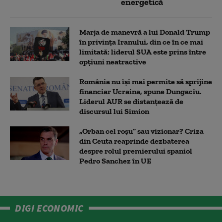
energetică
Marja de manevră a lui Donald Trump
în privința Iranului, din ce în ce mai
limitată: liderul SUA este prins între
opțiuni neatractive
România nu își mai permite să sprijine
financiar Ucraina, spune Dungaciu.
Liderul AUR se distanțează de
discursul lui Simion
„Orban cel roșu” sau vizionar? Criza
din Ceuta reaprinde dezbaterea
despre rolul premierului spaniol
Pedro Sanchez în UE
DIGI ECONOMIC