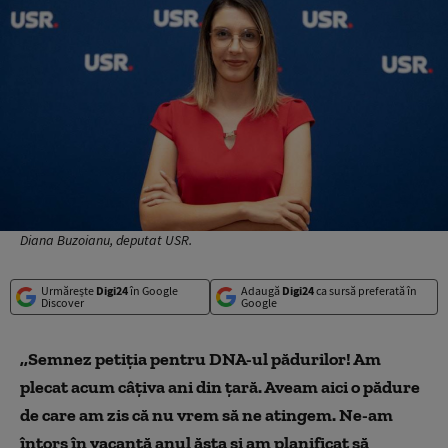
Diana Buzoianu, deputat USR.
Urmărește
Digi24
în Google
Adaugă
Digi24
ca sursă preferată în
Discover
Google
,,Semnez petiția pentru DNA-ul pădurilor! Am
plecat acum câțiva ani din țară. Aveam aici o pădure
de care am zis că nu vrem să ne atingem. Ne-am
întors în vacanță anul ăsta și am planificat să