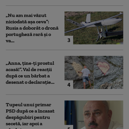
„Nu am mai văzut
niciodată așa ceva”:
Rusia a doborât o dronă
portugheză rară și o
3
va...
„Anna, ţine-ţi prostul
acasă!”. Val de reacții
după ce un bărbat a
desenat o declarație...
4
Tupeul unui primar
PSD după ce a încasat
despăgubiri pentru
secetă, iar apoi a