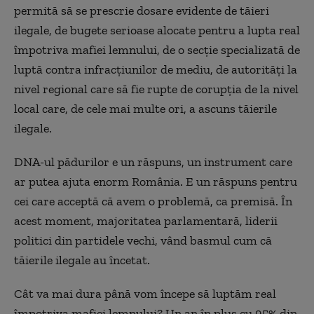
permită să se prescrie dosare evidente de tăieri
ilegale, de bugete serioase alocate pentru a lupta real
împotriva mafiei lemnului, de o secție specializată de
luptă contra infracțiunilor de mediu, de autorități la
nivel regional care să fie rupte de corupția de la nivel
local care, de cele mai multe ori, a ascuns tăierile
ilegale.
DNA-ul pădurilor e un răspuns, un instrument care
ar putea ajuta enorm România. E un răspuns pentru
cei care acceptă că avem o problemă, ca premisă. În
acest moment, majoritatea parlamentară, liderii
politici din partidele vechi, vând basmul cum că
tăierile ilegale au încetat.
Cât va mai dura până vom începe să luptăm real
împotriva mafiei lemnului? Un an în plus cu 95% din