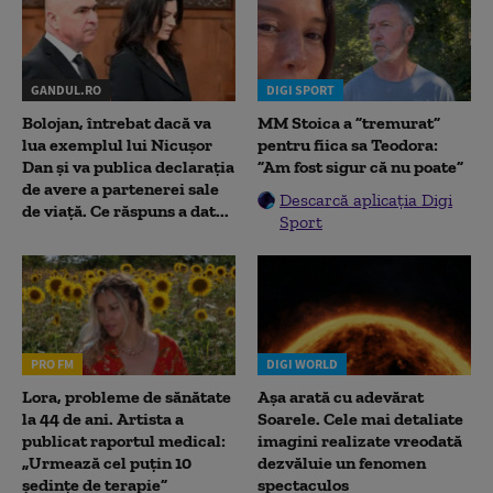
GANDUL.RO
DIGI SPORT
Bolojan, întrebat dacă va
MM Stoica a ”tremurat”
lua exemplul lui Nicușor
pentru fiica sa Teodora:
Dan și va publica declarația
”Am fost sigur că nu poate”
de avere a partenerei sale
Descarcă aplicația Digi
de viață. Ce răspuns a dat...
Sport
PRO FM
DIGI WORLD
Lora, probleme de sănătate
Așa arată cu adevărat
la 44 de ani. Artista a
Soarele. Cele mai detaliate
publicat raportul medical:
imagini realizate vreodată
„Urmează cel puțin 10
dezvăluie un fenomen
ședințe de terapie”
spectaculos