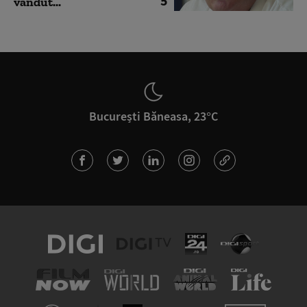
5
vândut...
București Băneasa, 23°C