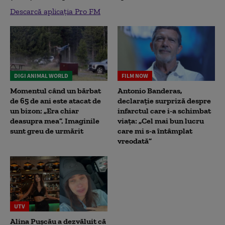
Descarcă aplicația Pro FM
DIGI ANIMAL WORLD
FILM NOW
Momentul când un bărbat
Antonio Banderas,
de 65 de ani este atacat de
declarație surpriză despre
un bizon: „Era chiar
infarctul care i-a schimbat
deasupra mea”. Imaginile
viața: „Cel mai bun lucru
sunt greu de urmărit
care mi s-a întâmplat
vreodată”
UTV
Alina Pușcău a dezvăluit că