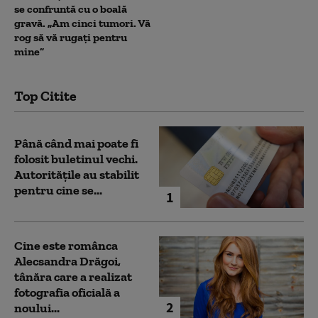
se confruntă cu o boală
gravă. „Am cinci tumori. Vă
rog să vă rugați pentru
mine”
Top Citite
Până când mai poate fi
folosit buletinul vechi.
Autoritățile au stabilit
pentru cine se...
1
Cine este românca
Alecsandra Drăgoi,
tânăra care a realizat
fotografia oficială a
2
noului...