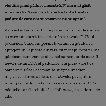
vizităm și noi pădurea noastră. N-am mai găsit
nimic acolo. Ne-au tăiat-o pe toată. Au furat o
pădure de care noi nu voiam să ne atingem”.
Asta este doar una dintre poveștile miilor de români
cu care am vorbit în acest an în caravana DNA-ul
pădurilor. Când am pornit la drum cu gândul să
ajungem în 12 județe din țară cu mesajul nostru, mă
gândeam cum vom explica noi oamenilor de ce ar fi
nevoie de un DNA al pădurilor. Surpriza a fost că
oamenii nu doar că voiau să susțină imediat
inițiativa, dar ne dădeau ei motivele, poveștile și
întâmplările din viața lor care să arate de ce DNA-ul
pădurilor ar fi trebuit să se înființeze, deja, de ani de
zile.