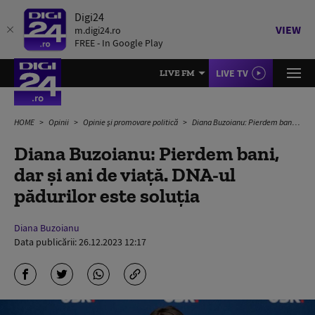
Digi24
VIEW
m.digi24.ro
FREE - In Google Play
LIVE TV
LIVE FM
HOME
Opinii
Opinie și promovare politică
Diana Buzoianu: Pierdem bani, dar și ani de viață. DNA-ul pădurilor este soluția
Diana Buzoianu: Pierdem bani,
dar și ani de viață. DNA-ul
pădurilor este soluția
Diana Buzoianu
Data publicării:
26.12.2023 12:17