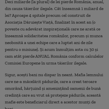
Deci miliarde (la plural) de lei pierde România, anual,
din cauza tăierilor ilegale. Cât înseamnă 1 miliard de
lei? Aproape 4 spitale precum cel construit de
Asociația Dăruiește Viață, finalizat în acest an (o
poveste cu adevărat inspirațională care ne arată ce
înseamnă solidaritatea românilor, precum și munca
neobosită a unei echipe care a luptat ani de zile
pentru o misiune). Și acum înmulțim asta cu 30 și
cam atât pierde ANUAL România conform calculelor
Comisiei Europene în urma tăierilor ilegale.
Sigur, acești bani nu dispar în neant. Mafia lemnului
care ne-a măcelărit pădurile, care a creat teroare
omorând, hărțuind și amenințând oamenii de bună
credință care au vrut să protejeze pădurile, această
mafie este beneficiarul direct a acestor munți de
bani.