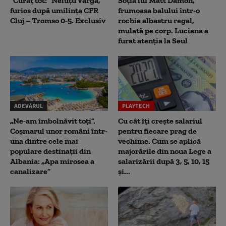
“Curăț tot!” Neluțu Varga,
Soția lui Matt Damon,
furios după umilința CFR
frumoasa balului într-o
Cluj – Tromso 0-5. Exclusiv
rochie albastru regal,
mulată pe corp. Luciana a
furat atenția la Seul
ADEVĂRUL
PLAYTECH
„Ne-am îmbolnăvit toți”.
Cu cât îți crește salariul
Coșmarul unor români într-
pentru fiecare prag de
una dintre cele mai
vechime. Cum se aplică
populare destinații din
majorările din noua Lege a
Albania: „Apa mirosea a
salarizării după 3, 5, 10, 15
canalizare”
și...