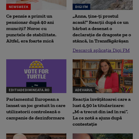
NEWSWEEK
DIGI FM
Ce pensie a primit un
„Anna, ţine-ţi prostul
pensionar după 40 ani
acasă!" Reacţii după ce un
munciți? Noroc cu
bărbat a desenat o
punctele de stabilitate.
declaraţie de dragoste pe o
Altfel, era foarte mică
stâncă, în Transfăgărăşan
Descarcă aplicația Digi FM
EDITIADEDIMINEATA.RO
ADEVARUL
Parlamentul European a
Reacția învățătoarei care a
lansat un joc gratuit în care
luat 4,90 la titularizare:
utilizatorii controlează o
„M-a trecut din iad în rai”.
campanie de dezinformare
La ce notă a ajuns după
contestație