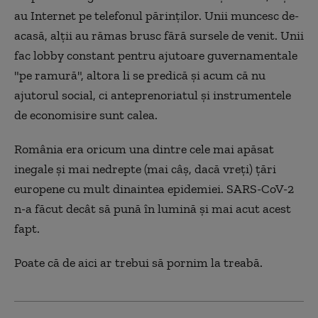
au Internet pe telefonul părinților. Unii muncesc de-
acasă, alții au rămas brusc fără sursele de venit. Unii
fac lobby constant pentru ajutoare guvernamentale
"pe ramură", altora li se predică și acum că nu
ajutorul social, ci anteprenoriatul și instrumentele
de economisire sunt calea.
România era oricum una dintre cele mai apăsat
inegale și mai nedrepte (mai câș, dacă vreți) țări
europene cu mult dinaintea epidemiei. SARS-CoV-2
n-a făcut decât să pună în lumină și mai acut acest
fapt.
Poate că de aici ar trebui să pornim la treabă.