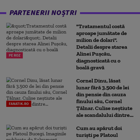
PARTENERII NOȘTRI
"Tratamentul costă
aproape jumătate de
milion de dolari".
Detalii despre starea
Alinei Pușcău,
PE ROZ
diagnosticată cu o
boală gravă
Cornel Dinu, lăsat
lunar fără 3.500 de lei
din pensie din cauza
finului său, Cornel
FANATIK.RO
Țălnar. Culise neștiute
ale scandalului dintre...
Cum au apărut doi
turiști pe Platoul