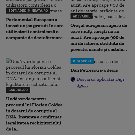
EDITIADEDIMINEATA.RO
ADEVARUL
Parlamentul European a
Orașul european superb de
lansat un joc gratuit în care
care mulți turiști nu au
utilizatorii controlează o
auzit. Are aproape 900 de
campanie de dezinformare
ani de istorie, străduțe de
poveste, canale și castele...
DIGI SPORT
Dan Petrescu s-a decis
Descarcă aplicația Digi
Sport
GANDUL.RO
Undă verde pentru
procesul lui Florian Coldea
în dosarul de corupție al
DNA. Instanța a confirmat
legalitatea rechizitoriului
de la...