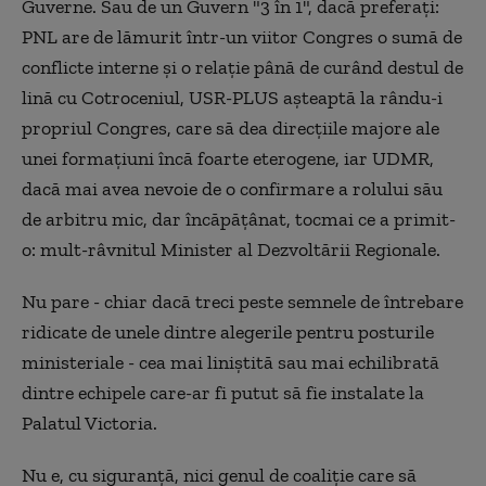
Guverne. Sau de un Guvern "3 în 1", dacă preferați:
PNL are de lămurit într-un viitor Congres o sumă de
conflicte interne și o relație până de curând destul de
lină cu Cotroceniul, USR-PLUS așteaptă la rându-i
propriul Congres, care să dea direcțiile majore ale
unei formațiuni încă foarte eterogene, iar UDMR,
dacă mai avea nevoie de o confirmare a rolului său
de arbitru mic, dar încăpățânat, tocmai ce a primit-
o: mult-râvnitul Minister al Dezvoltării Regionale.
Nu pare - chiar dacă treci peste semnele de întrebare
ridicate de unele dintre alegerile pentru posturile
ministeriale - cea mai liniștită sau mai echilibrată
dintre echipele care-ar fi putut să fie instalate la
Palatul Victoria.
Nu e, cu siguranță, nici genul de coaliție care să