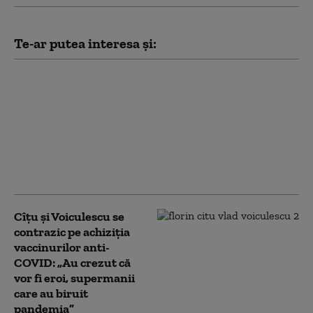
Te-ar putea interesa și:
Dan Barna, după
audierile la DNA în
dosarul vaccinurilor:
„Este ca și cum
cumperi 100 de tancuri
și apoi ești acuzat că le-
ai cumpărat”
Cîțu și Voiculescu se
contrazic pe achiziția
vaccinurilor anti-
COVID: „Au crezut că
vor fi eroi, supermanii
care au biruit
pandemia”