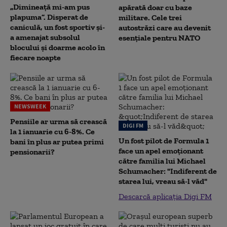
„Dimineață mi-am pus
apărată doar cu baze
plapuma”. Disperat de
militare. Cele trei
caniculă, un fost sportiv și-
autostrăzi care au devenit
a amenajat subsolul
esențiale pentru NATO
blocului și doarme acolo în
fiecare noapte
NEWSWEEK
Pensiile ar urma să crească
DIGI FM
la 1 ianuarie cu 6-8%. Ce
Un fost pilot de Formula 1
bani în plus ar putea primi
face un apel emoționant
pensionarii?
către familia lui Michael
Schumacher: "Indiferent de
starea lui, vreau să-l văd"
Descarcă aplicația Digi FM