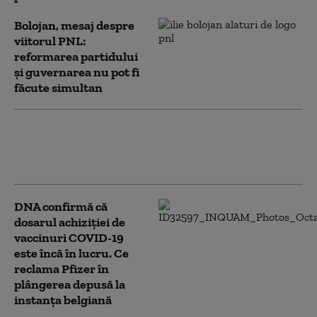
Bolojan, mesaj despre
viitorul PNL:
reformarea partidului
și guvernarea nu pot fi
făcute simultan
Klaus Iohannis a mers la slujba de
Înviere, la Sibiu. Mesajul transmis
de fostul preşedinte
DNA confirmă că
dosarul achiziției de
vaccinuri COVID-19
este încă în lucru. Ce
reclama Pfizer în
plângerea depusă la
instanța belgiană