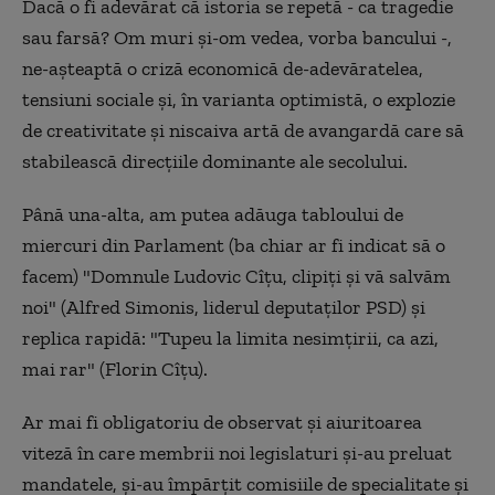
Dacă o fi adevărat că istoria se repetă - ca tragedie
sau farsă? Om muri și-om vedea, vorba bancului -,
ne-așteaptă o criză economică de-adevăratelea,
tensiuni sociale și, în varianta optimistă, o explozie
de creativitate și niscaiva artă de avangardă care să
stabilească direcțiile dominante ale secolului.
Până una-alta, am putea adăuga tabloului de
miercuri din Parlament (ba chiar ar fi indicat să o
facem) "Domnule Ludovic Cîțu, clipiți și vă salvăm
noi" (Alfred Simonis, liderul deputaților PSD) și
replica rapidă: "Tupeu la limita nesimțirii, ca azi,
mai rar" (Florin Cîțu).
Ar mai fi obligatoriu de observat și aiuritoarea
viteză în care membrii noi legislaturi și-au preluat
mandatele, și-au împărțit comisiile de specialitate și