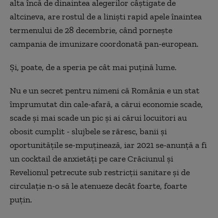
alta încă de dinaintea alegerilor câștigate de
altcineva, are rostul de a liniști rapid apele înaintea
termenului de 28 decembrie, când pornește
campania de imunizare coordonată pan-european.
Și, poate, de a speria pe cât mai puțină lume.
Nu e un secret pentru nimeni că România e un stat
împrumutat din cale-afară, a cărui economie scade,
scade și mai scade un pic și ai cărui locuitori au
obosit cumplit - slujbele se răresc, banii și
oportunitățile se-mpuținează, iar 2021 se-anunță a fi
un cocktail de anxietăți pe care Crăciunul și
Revelionul petrecute sub restricții sanitare și de
circulație n-o să le atenueze decât foarte, foarte
puțin.