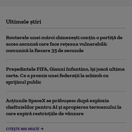
Ultimele știri
Routerele unei mărci chinezești conțin o portiță de
acces ascunsă care face rețeaua vulnerabilă:
comunică la fiecare 35 de secunde
Președintele FIFA, Gianni Infantino, îşi joacă ultima
carte. Ce a promis unei federații la schimb cu
sprijinul public
Acţiunile SpaceX se prăbuşesc după explozia
cheltuielilor pentru AI şi apropierea termenului la
care expiră restricţiile de vânzare
CITEȘTE MAI MULTE