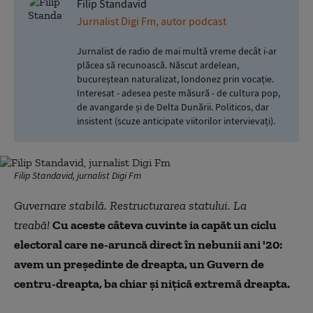
Filip Standavid
Jurnalist Digi Fm, autor podcast
Jurnalist de radio de mai multă vreme decât i-ar
plăcea să recunoască. Născut ardelean,
bucureștean naturalizat, londonez prin vocație.
Interesat - adesea peste măsură - de cultura pop,
de avangarde și de Delta Dunării. Politicos, dar
insistent (scuze anticipate viitorilor intervievați).
Filip Standavid, jurnalist Digi Fm
Guvernare stabilă. Restructurarea statului. La
treabă!
Cu aceste câteva cuvinte ia capăt un ciclu
electoral care ne-aruncă direct în nebunii ani '20:
avem un președinte de dreapta, un Guvern de
centru-dreapta, ba chiar și nițică extremă dreapta.