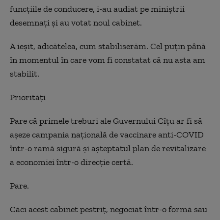
funcțiile de conducere, i-au audiat pe miniștrii
desemnați și au votat noul cabinet.
A ieșit, adicătelea, cum stabiliserăm. Cel puțin până
în momentul în care vom fi constatat că nu asta am
stabilit.
Priorități
Pare că primele treburi ale Guvernului Cîțu ar fi să
așeze campania națională de vaccinare anti-COVID
într-o ramă sigură și așteptatul plan de revitalizare
a economiei într-o direcție certă.
Pare.
Căci acest cabinet pestriț, negociat într-o formă sau