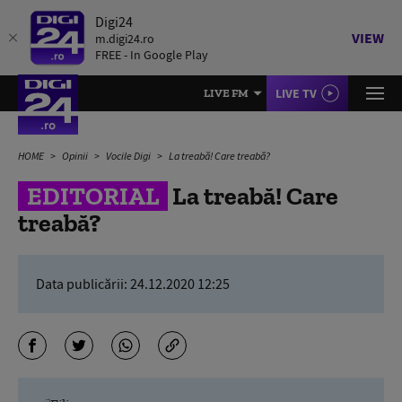
Digi24
VIEW
m.digi24.ro
FREE - In Google Play
LIVE TV
LIVE FM
HOME
Opinii
Vocile Digi
La treabă! Care treabă?
EDITORIAL
La treabă! Care
treabă?
Data publicării:
24.12.2020 12:25