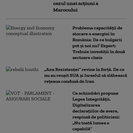
cazul unei acțiuni a
Marocului
Problema capacității de
stocare a energiei în
România: De ce bulgarii
pot și noi nu? Expert:
Trebuie investiții în două
sectoare cheie
„Axa Rezistenței” revine în forță. De ce
nu au reușit SUA și Israelul să slăbească
rețeaua condusă de Iran
Ce schimbări propune
Legea Integrității.
Digitalizarea
declarațiilor de avere,
respinsă de politicieni:
„Nu toată lumea e
capabilă”