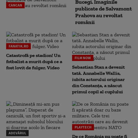
Bucegi. Imaginile
CANCAN
publicate de Salvamont
Prahova au revoltat
românii
FANATIK.RO
Catastrofă pe stadion! Un
FILM NOW
fotbalist a murit după ce a
Sebastian Stan a devenit
fost lovit de fulger. Video
tată. Annabelle Wallis,
iubita actorului originar
din Constanța, a născut
primul copil al cuplului
PLAYTECH
ADEVĂRUL
De ce România nu poate fi