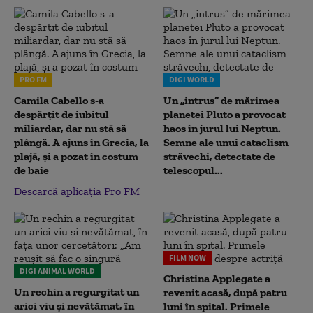
PRO FM
DIGI WORLD
Camila Cabello s-a
Un „intrus” de mărimea
despărțit de iubitul
planetei Pluto a provocat
miliardar, dar nu stă să
haos în jurul lui Neptun.
plângă. A ajuns în Grecia, la
Semne ale unui cataclism
plajă, și a pozat în costum
străvechi, detectate de
de baie
telescopul...
Descarcă aplicația Pro FM
FILM NOW
DIGI ANIMAL WORLD
Christina Applegate a
Un rechin a regurgitat un
revenit acasă, după patru
arici viu și nevătămat, în
luni în spital. Primele