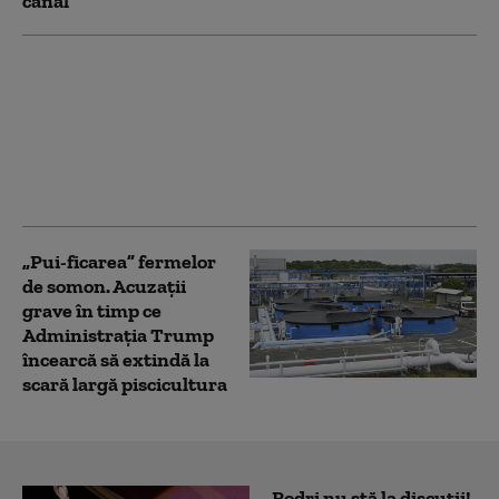
canal
MAE de la Chișinău
avertizează că cetăţeni
moldoveni au fost puşi
să dea testul poligraf şi
presaţi să se înroleze în
armata rusă
„Pui-ficarea” fermelor
de somon. Acuzații
grave în timp ce
Administrația Trump
încearcă să extindă la
scară largă piscicultura
Rodri nu stă la discuții!