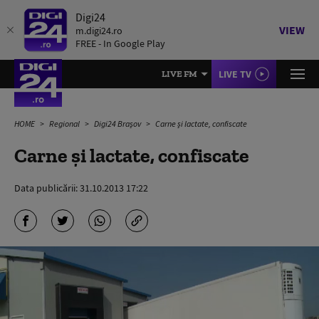
Digi24
VIEW
m.digi24.ro
FREE - In Google Play
LIVE TV
LIVE FM
HOME
Regional
Digi24 Brașov
Carne şi lactate, confiscate
Carne şi lactate, confiscate
Data publicării:
31.10.2013 17:22