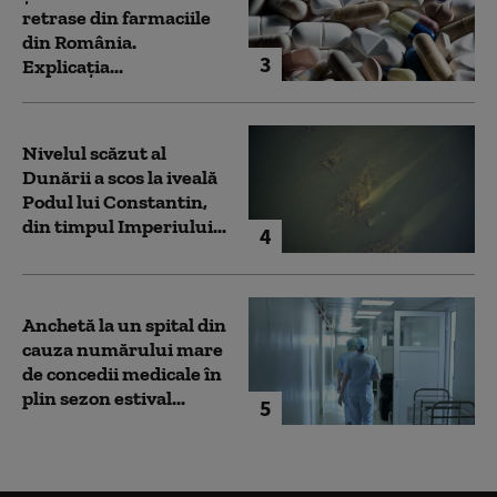
retrase din farmaciile
din România.
3
Explicația...
Nivelul scăzut al
Dunării a scos la iveală
Podul lui Constantin,
din timpul Imperiului...
4
Anchetă la un spital din
cauza numărului mare
de concedii medicale în
plin sezon estival...
5