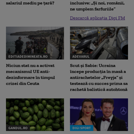
salariul mediu pe țară?
inclusive: „Și noi, românii,
ne umplem farfuriile”
Descarcă aplicația Digi FM
EDITIADEDIMINEATA.RO
ADEVARUL
Niciun stat nu a activat
Scut și Sabie: Ucraina
mecanismul UE anti-
începe producția în masă a
dezinformare în timpul
antirachetelor „Freyja” și
crizei din Ceuta
testează cu succes prima sa
rachetă balistică autohtonă
GANDUL.RO
DIGI SPORT