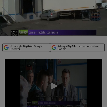
Urmărește
Digi24
în Google
Adaugă
Digi24
ca sursă preferată în
Discover
Google