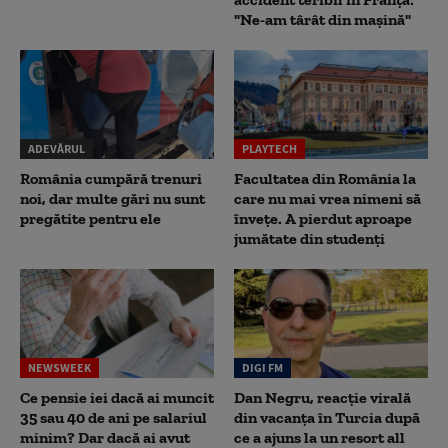
"Ne-am târât din mașină"
ADEVĂRUL
PLAYTECH
România cumpără trenuri
Facultatea din România la
noi, dar multe gări nu sunt
care nu mai vrea nimeni să
pregătite pentru ele
înveţe. A pierdut aproape
jumătate din studenţi
NEWSWEEK
DIGI FM
Ce pensie iei dacă ai muncit
Dan Negru, reacție virală
35 sau 40 de ani pe salariul
din vacanța în Turcia după
minim? Dar dacă ai avut
ce a ajuns la un resort all