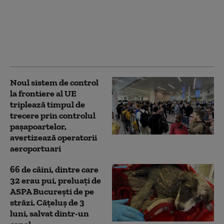
obținută prin
fermentație,
considerată un pas
spre alimentația
viitorului
Noul sistem de control
la frontiere al UE
triplează timpul de
trecere prin controlul
paşapoartelor,
avertizează operatorii
aeroportuari
66 de câini, dintre care
32 erau pui, preluaţi de
ASPA București de pe
străzi. Cățeluș de 3
luni, salvat dintr-un