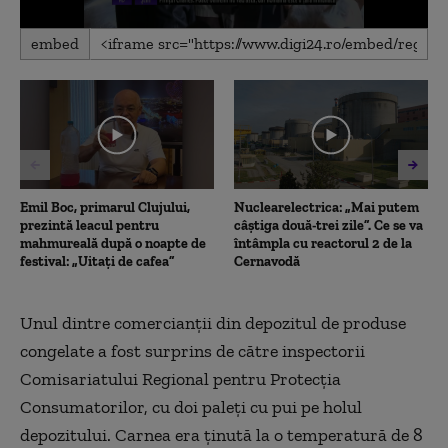
0
embed
seconds
of
2
minutes,
12
seconds
Emil Boc, primarul Clujului,
Nuclearelectrica: „Mai putem
prezintă leacul pentru
câștiga două-trei zile”. Ce se va
mahmureală după o noapte de
întâmpla cu reactorul 2 de la
festival: „Uitați de cafea”
Cernavodă
Unul dintre comercianţii din depozitul de produse
congelate a fost surprins de către inspectorii
Comisariatului Regional pentru Protecţia
Consumatorilor, cu doi paleţi cu pui pe holul
depozitului. Carnea era ţinută la o temperatură de 8