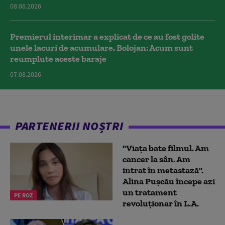
08.08.2026
Premierul interimar a explicat de ce au fost golite
unele lacuri de acumulare. Bolojan: Acum sunt
reumplute aceste baraje
07.08.2026
PARTENERII NOȘTRI
"Viața bate filmul. Am
cancer la sân. Am
intrat în metastază".
Alina Pușcău începe azi
un tratament
PE ROZ
revoluționar în L.A.