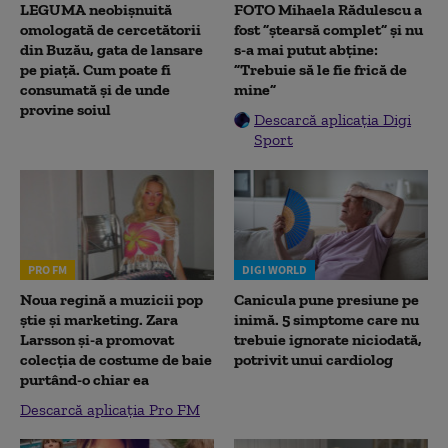
LEGUMA neobișnuită
FOTO Mihaela Rădulescu a
omologată de cercetătorii
fost ”ștearsă complet” și nu
din Buzău, gata de lansare
s-a mai putut abține:
pe piață. Cum poate fi
”Trebuie să le fie frică de
consumată și de unde
mine”
provine soiul
Descarcă aplicația Digi
Sport
PRO FM
DIGI WORLD
Noua regină a muzicii pop
Canicula pune presiune pe
știe și marketing. Zara
inimă. 5 simptome care nu
Larsson și-a promovat
trebuie ignorate niciodată,
colecția de costume de baie
potrivit unui cardiolog
purtând-o chiar ea
Descarcă aplicația Pro FM