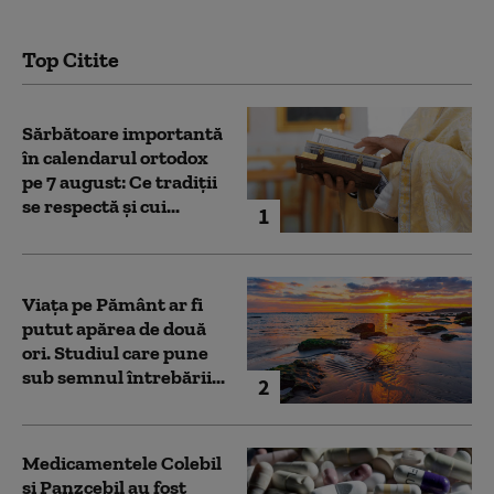
Top Citite
Sărbătoare importantă
în calendarul ortodox
pe 7 august: Ce tradiții
se respectă și cui...
1
Viața pe Pământ ar fi
putut apărea de două
ori. Studiul care pune
sub semnul întrebării...
2
Medicamentele Colebil
și Panzcebil au fost