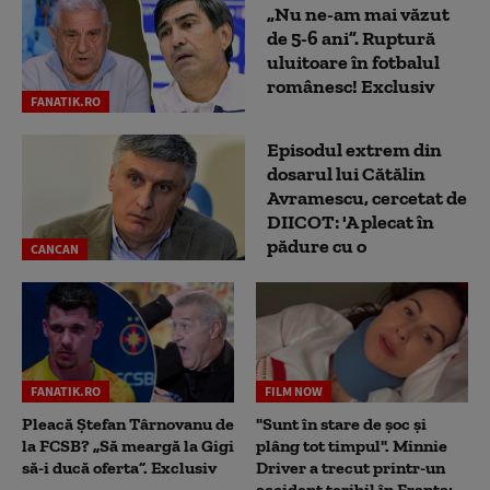
„Nu ne-am mai văzut
de 5-6 ani”. Ruptură
uluitoare în fotbalul
românesc! Exclusiv
FANATIK.RO
Episodul extrem din
dosarul lui Cătălin
Avramescu, cercetat de
DIICOT: 'A plecat în
pădure cu o
CANCAN
FANATIK.RO
FILM NOW
Pleacă Ștefan Târnovanu de
"Sunt în stare de șoc și
la FCSB? „Să meargă la Gigi
plâng tot timpul". Minnie
să-i ducă oferta”. Exclusiv
Driver a trecut printr-un
accident teribil în Franța: