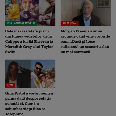
DIGI ANIMAL WORLD
FILM NOW
Cele mai răsfățate pisici
Morgan Freeman nu se
din lumea vedetelor: de la
ascunde când vine vorba de
Calippo a lui Ed Sheeran la
bani: „Dacă plătesc
Meredith Grey a lui Taylor
suficient”, un scenariu slab
Swift
nu mai contează
UTV
Gina Pistol a vorbit pentru
prima dată despre relația
cu tatăl ei. Cum i-a
schimbat viața fiica sa,
Josephine