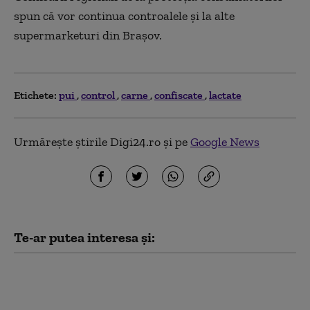
spun că vor continua controalele şi la alte
supermarketuri din Braşov.
Etichete:
pui
control
carne
confiscate
lactate
Urmărește știrile Digi24.ro și pe
Google News
Te-ar putea interesa și:
O nouă sursă de
proteine, aprobată în
UE. Microproteina