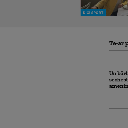
DIGI SPORT
Te-ar p
Un bărb
sechestr
ameninț