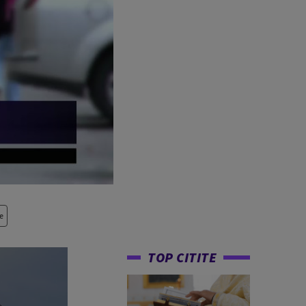
e
TOP CITITE