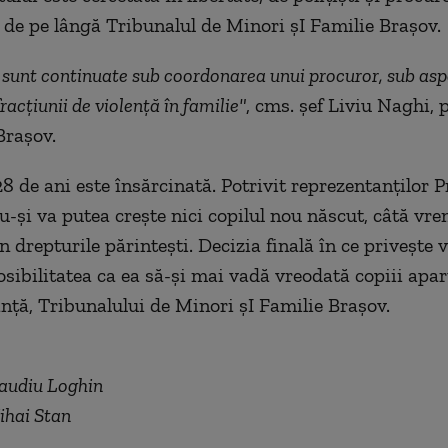
 de pe lângă Tribunalul de Minori şI Familie Braşov.
 sunt continuate sub coordonarea unui procuror, sub asp
fracţiunii de violenţă în familie"
, cms. şef Liviu Naghi, 
Braşov.
8 de ani este însărcinată. Potrivit reprezentanţilor P
nu-şi va putea creşte nici copilul nou născut, câtă vre
 drepturile părinteşti. Decizia finală în ce priveşte 
sibilitatea ca ea să-şi mai vadă vreodată copiii aparţ
nţă, Tribunalului de Minori şI Familie Braşov.
laudiu Loghin
ihai Stan