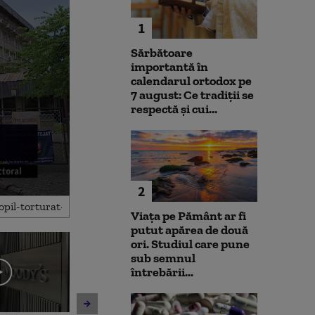
1
Sărbătoare
importantă în
calendarul ortodox pe
7 august: Ce tradiții se
respectă și cui...
2
Viața pe Pământ ar fi
putut apărea de două
ori. Studiul care pune
sub semnul
întrebării...