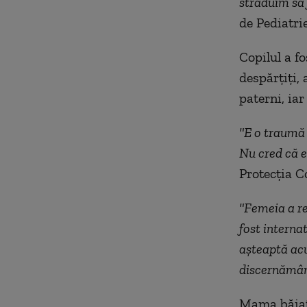
străduim să 
de Pediatri
Copilul a fo
despărţiţi, 
paterni, iar
"E o traumă 
Nu cred că e
Protecţia C
"Femeia a re
fost internat
aşteaptă acu
discernământ
Mama băiatul