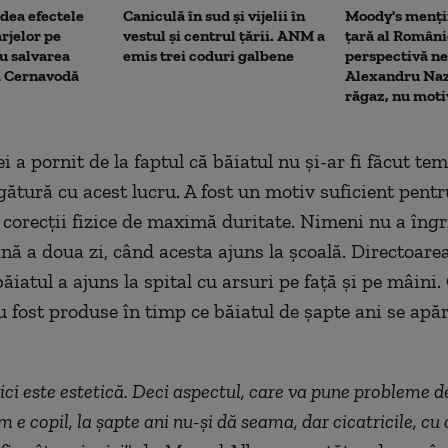
dea efectele
Caniculă în sud și vijelii în
Moody's menți
rjelor pe
vestul și centrul țării. ANM a
țară al Români
u salvarea
emis trei coduri galbene
perspectivă ne
la Cernavodă
Alexandru Naz
răgaz, nu moti
a pornit de la faptul că băiatul nu şi-ar fi făcut teme
egătură cu acest lucru. A fost un motiv suficient pent
 corecţii fizice de maximă duritate. Nimeni nu a îngri
ână a doua zi, când acesta ajuns la şcoală. Directoarea
 băiatul a ajuns la spital cu arsuri pe faţă şi pe mâini.
u fost produse în timp ce băiatul de şapte ani se apăr
ci este estetică. Deci aspectul, care va pune probleme d
 e copil, la şapte ani nu-şi dă seama, dar cicatricile, cu 