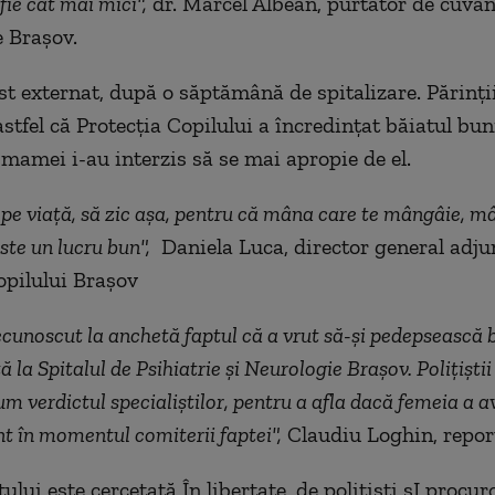
fie cât mai mici",
dr. Marcel Albean, purtător de cuvân
e Braşov.
st externat, după o săptămână de spitalizare. Părinţii
astfel că Protecţia Copilului a încredinţat băiatul bun
 mamei i-au interzis să se mai apropie de el.
pe viaţă, să zic aşa, pentru că mâna care te mângâie, mâ
ste un lucru bun",
Daniela Luca, director general adju
opilului Braşov
cunoscut la anchetă faptul că a vrut să-şi pedepsească b
ă la Spitalul de Psihiatrie şi Neurologie Braşov. Poliţiştii
m verdictul specialiştilor, pentru a afla dacă femeia a a
 în momentul comiterii faptei",
Claudiu Loghin, repor
ui este cercetată În libertate, de poliţişti şI procuro