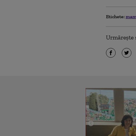
Etichete:
ma
Urmărește ș