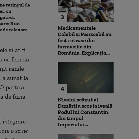
ne ratingul de
De ce nu ajută ploile de vară
Nicușor Dan sp
ei, cu
la diminuarea secetei.
că România își
3
gativă.
Climatolog: Sunt distribuite
obiectivul trece
are: E un
neuniform și nu acolo unde
moneda euro: „
Medicamentele
v de relaxare
este nevoie mai mare
de durată care
Colebil și Panzcebil au
prioritizat”
fost retrase din
farmaciile din
le şi ar fi
România. Explicația...
ru ca femeia
jit rănile
 a sunat la
 O parte a
4
a de furia
Nivelul scăzut al
Dunării a scos la iveală
Podul lui Constantin,
din timpul
e integrare
Imperiului...
care o să ne