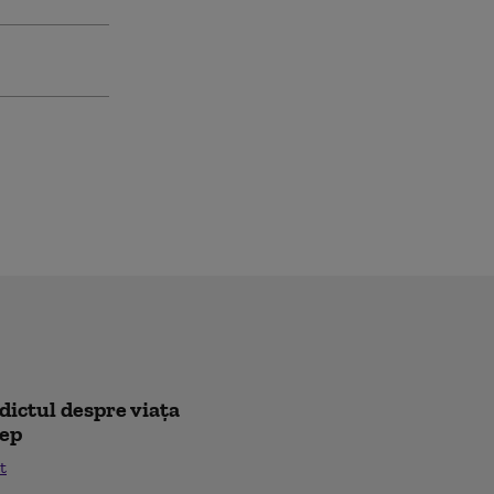
rdictul despre viața
lep
t