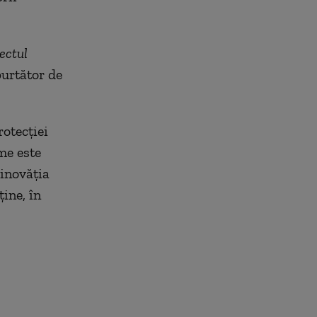
ectul
purtător de
rotecţiei
me este
vinovăţia
ine, în