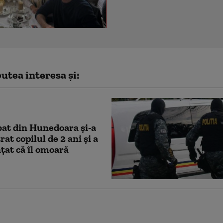
utea interesa și:
at din Hunedoara și-a
at copilul de 2 ani și a
at că îl omoară