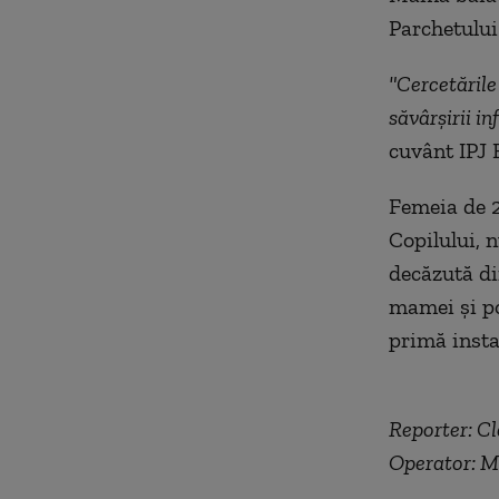
Parchetului
"Cercetările
săvârşirii in
cuvânt IPJ 
Femeia de 2
Copilului, 
decăzută din
mamei şi po
primă insta
Reporter: C
Operator: M