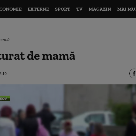
CONOMIE
EXTERNE
SPORT
TV
MAGAZIN
MAI MU
e mamă
rturat de mamă
6:10