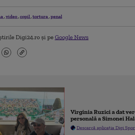
ma
video
copil
tortura
penal
tirile Digi24.ro și pe
Google News
Virginia Ruzici a dat ve
personală a Simonei Ha
Descarcă aplicația Digi Spor