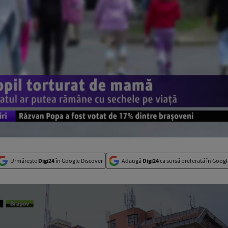
Urmărește
Digi24
în Google Discover
Adaugă
Digi24
ca sursă preferată în Googl