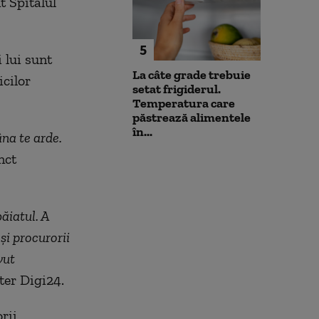
t Spitalul
5
 lui sunt
La câte grade trebuie
icilor
setat frigiderul.
Temperatura care
păstrează alimentele
în...
na te arde.
nct
ăiatul. A
 şi procurorii
vut
ter Digi24.
rii