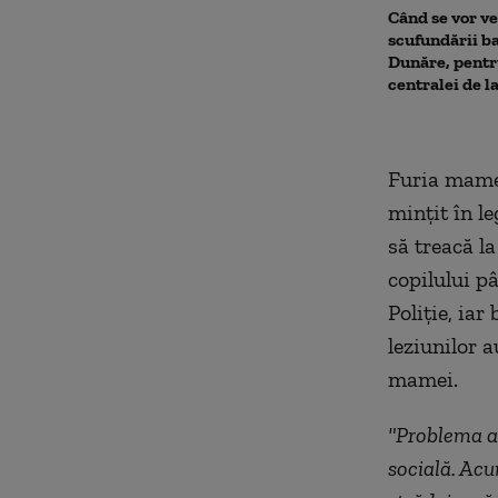
Când se vor ve
scufundării ba
Dunăre, pentr
centralei de 
Furia mamei 
minţit în l
să treacă la
copilului p
Poliţie, iar
leziunilor a
mamei.
"Problema ai
socială. Acum