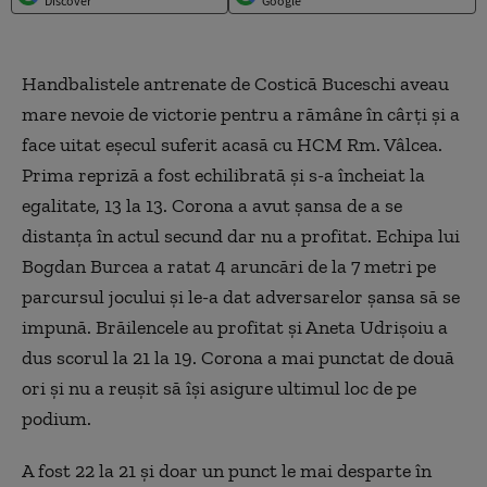
Discover
Google
Handbalistele antrenate de Costică Buceschi aveau
mare nevoie de victorie pentru a rămâne în cârţi şi a
face uitat eşecul suferit acasă cu HCM Rm. Vâlcea.
Prima repriză a fost echilibrată şi s-a încheiat la
egalitate, 13 la 13. Corona a avut şansa de a se
distanţa în actul secund dar nu a profitat. Echipa lui
Bogdan Burcea a ratat 4 aruncări de la 7 metri pe
parcursul jocului şi le-a dat adversarelor şansa să se
impună. Brăilencele au profitat şi Aneta Udrişoiu a
dus scorul la 21 la 19. Corona a mai punctat de două
ori şi nu a reuşit să îşi asigure ultimul loc de pe
podium.
A fost 22 la 21 şi doar un punct le mai desparte în