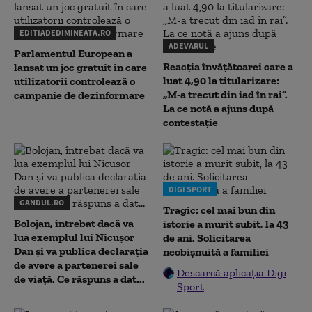
EDITIADEDIMINEATA.RO
ADEVARUL
Parlamentul European a
Reacția învățătoarei care a
lansat un joc gratuit în care
luat 4,90 la titularizare:
utilizatorii controlează o
„M-a trecut din iad în rai”.
campanie de dezinformare
La ce notă a ajuns după
contestație
DIGI SPORT
GANDUL.RO
Tragic: cel mai bun din
Bolojan, întrebat dacă va
istorie a murit subit, la 43
lua exemplul lui Nicușor
de ani. Solicitarea
Dan și va publica declarația
neobișnuită a familiei
de avere a partenerei sale
Descarcă aplicația Digi
de viață. Ce răspuns a dat...
Sport