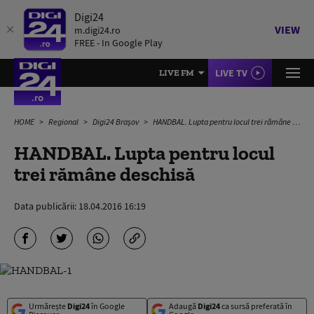
Digi24
VIEW
m.digi24.ro
FREE - In Google Play
LIVE TV
LIVE FM
HOME
Regional
Digi24 Brașov
HANDBAL. Lupta pentru locul trei rămâne deschisă
HANDBAL. Lupta pentru locul
trei rămâne deschisă
Data publicării:
18.04.2016 16:19
Urmărește
Digi24
în Google
Adaugă
Digi24
ca sursă preferată în