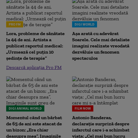
PRO FM
DIGI WORLD
Lora, probleme de sănătate
Așa arată cu adevărat
la 44 de ani. Artista a
Soarele. Cele mai detaliate
publicat raportul medical:
imagini realizate vreodată
„Urmează cel puțin 10
dezvăluie un fenomen
ședințe de terapie”
spectaculos
Descarcă aplicația Pro FM
DIGI ANIMAL WORLD
FILM NOW
Momentul când un bărbat
Antonio Banderas,
de 65 de ani este atacat de
declarație surpriză despre
un bizon: „Era chiar
infarctul care i-a schimbat
deasupra mea”. Imaginile
viața: „Cel mai bun lucru