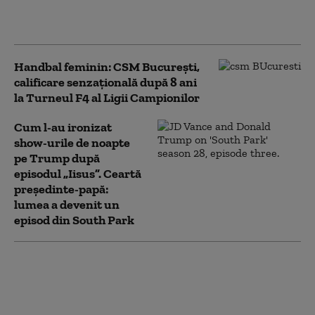
doctor care vindecă „sindromul
delirant anti-Trump” la vedete
Handbal feminin: CSM Bucureşti,
calificare senzaţională după 8 ani
la Turneul F4 al Ligii Campionilor
Cum l-au ironizat
show-urile de noapte
pe Trump după
episodul „Iisus”. Ceartă
președinte-papă:
lumea a devenit un
episod din South Park
Clip emoționant al FRF dedicat lui
Mircea Lucescu, „omul care a
adus perfecțiunea în fotbal”