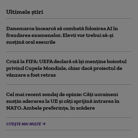
Ultimele știri
Danemarca încearcă să combată folosirea AI în
fraudarea examenelor. Elevii vor trebui să-şi
susţină oral eseurile
Criză la FIFA: UEFA declară că îşi menţine boicotul
privind Cupele Mondiale, chiar dacă proiectul de
vânzare a fost retras
Cel mai recent sondaj de opinie: Câți ucraineni
susțin aderarea la UE și câți sprijină intrarea în
NATO. Ambele preferințe, în scădere
CITEȘTE MAI MULTE