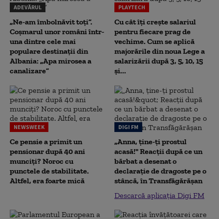
ADEVĂRUL
PLAYTECH
„Ne-am îmbolnăvit toți”.
Cu cât îți crește salariul
Coșmarul unor români într-
pentru fiecare prag de
una dintre cele mai
vechime. Cum se aplică
populare destinații din
majorările din noua Lege a
Albania: „Apa mirosea a
salarizării după 3, 5, 10, 15
canalizare”
și...
NEWSWEEK
DIGI FM
Ce pensie a primit un
„Anna, ţine-ţi prostul
pensionar după 40 ani
acasă!" Reacţii după ce un
munciți? Noroc cu
bărbat a desenat o
punctele de stabilitate.
declaraţie de dragoste pe o
Altfel, era foarte mică
stâncă, în Transfăgărăşan
Descarcă aplicația Digi FM