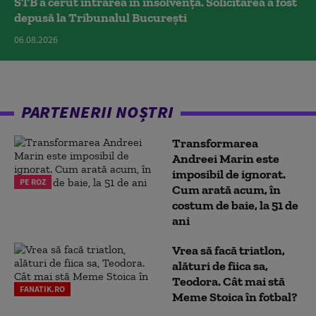
STB a cerut intrarea în insolvență. Solicitarea a fost
depusă la Tribunalul București
06.08.2026
PARTENERII NOȘTRI
Transformarea
Andreei Marin este
imposibil de ignorat.
PE ROZ
Cum arată acum, în
costum de baie, la 51 de
ani
Vrea să facă triatlon,
alături de fiica sa,
Teodora. Cât mai stă
FANATIK.RO
Meme Stoica în fotbal?