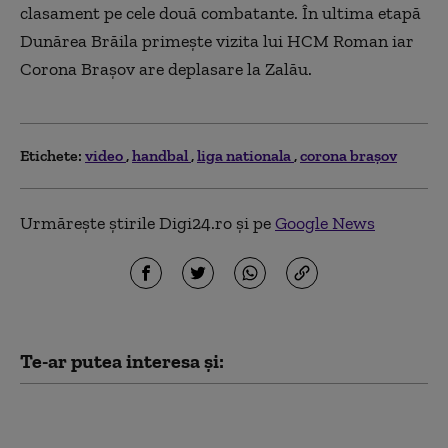
clasament pe cele două combatante. În ultima etapă
Dunărea Brăila primeşte vizita lui HCM Roman iar
Corona Braşov are deplasare la Zalău.
Etichete:
video
handbal
liga nationala
corona braşov
Urmărește știrile Digi24.ro și pe
Google News
Te-ar putea interesa și:
Preşedintele SUA a publicat un
videoclip generat de IA în care apare ca