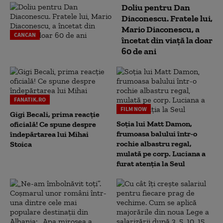
Doliu pentru Dan
Diaconescu. Fratele lui,
Mario Diaconescu, a
CANCAN
încetat din viață la doar
60 de ani
FANATIK.RO
FILM NOW
Gigi Becali, prima reacție
Soția lui Matt Damon,
oficială! Ce spune despre
frumoasa balului într-o
îndepărtarea lui Mihai
rochie albastru regal,
Stoica
mulată pe corp. Luciana a
furat atenția la Seul