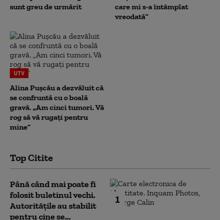
sunt greu de urmărit
care mi s-a întâmplat
vreodată”
UTV
Alina Pușcău a dezvăluit că
se confruntă cu o boală
gravă. „Am cinci tumori. Vă
rog să vă rugați pentru
mine”
Top Citite
Până când mai poate fi
folosit buletinul vechi.
1
Autoritățile au stabilit
pentru cine se...