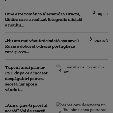
2
Cine este românca Alecsandra Drăgoi,
tânăra care a realizat fotografia oficială
a noului...
3
„Nu am mai văzut niciodată așa ceva”:
Rusia a doborât o dronă portugheză
rară și o va...
Tupeul unui primar
4
PSD după ce a încasat
despăgubiri pentru
secetă, iar apoi a
vândut...
„Anna, ţine-ţi prostul
acasă!”. Val de reacții
5