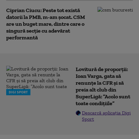
Ciprian Ciucu: Peste tot există
datorii la PMB, m-am șocat. CSM
are un buget mare, dintre care o
singură secţie cu adevărat
performantă
Lovitură de proporții:
Ioan Varga, gata să
renunțe la CFR și să
preia alt club din
DIGI SPORT
SuperLigă: ”Acolo sunt
toate condițiile”
Descarcă aplicația Digi
Sport