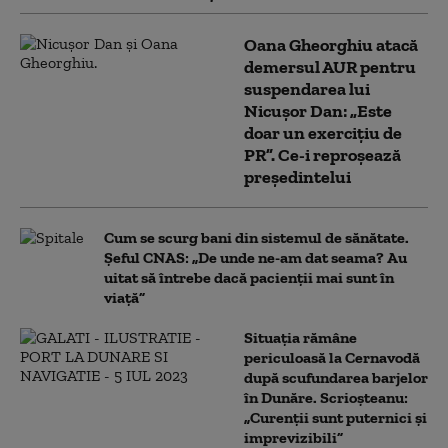
Oana Gheorghiu atacă
demersul AUR pentru
suspendarea lui
Nicușor Dan: „Este
doar un exercițiu de
PR”. Ce-i reproșează
președintelui
Cum se scurg bani din sistemul de sănătate.
Șeful CNAS: „De unde ne-am dat seama? Au
uitat să întrebe dacă pacienții mai sunt în
viață”
Situația rămâne
periculoasă la Cernavodă
după scufundarea barjelor
în Dunăre. Scrioșteanu:
„Curenții sunt puternici și
imprevizibili”