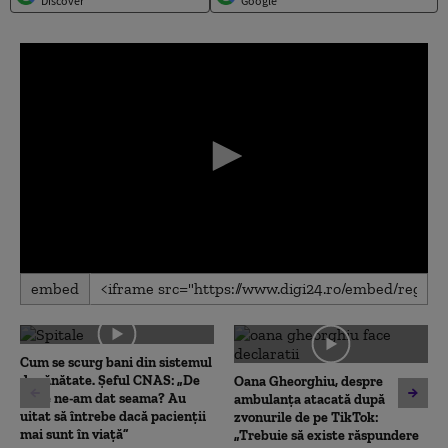
Discover
Google
0
embed
seconds
of
0
seconds
Cum se scurg bani din sistemul
de sănătate. Șeful CNAS: „De
Oana Gheorghiu, despre
unde ne-am dat seama? Au
ambulanța atacată după
uitat să întrebe dacă pacienții
zvonurile de pe TikTok:
mai sunt în viață”
„Trebuie să existe răspundere