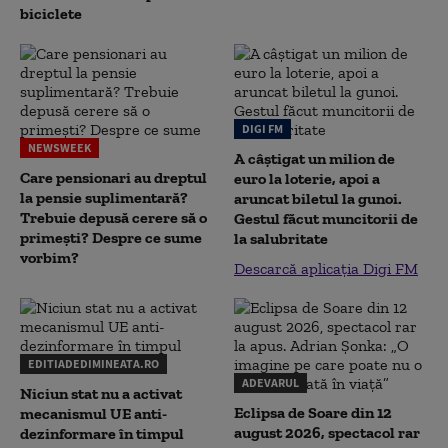
biciclete
DIGI FM
NEWSWEEK
A câștigat un milion de
Care pensionari au dreptul
euro la loterie, apoi a
la pensie suplimentară?
aruncat biletul la gunoi.
Trebuie depusă cerere să o
Gestul făcut muncitorii de
primești? Despre ce sume
la salubritate
vorbim?
Descarcă aplicația Digi FM
EDITIADEDIMINEATA.RO
ADEVARUL
Niciun stat nu a activat
Eclipsa de Soare din 12
mecanismul UE anti-
august 2026, spectacol rar
dezinformare în timpul