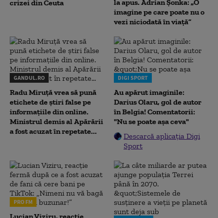
la apus. Adrian Șonka: „O
crizei din Ceuta
imagine pe care poate nu o
vezi niciodată în viață”
GANDUL.RO
DIGI SPORT
Radu Miruţă vrea să pună
Au apărut imaginile:
etichete de știri false pe
Darius Olaru, gol de autor
informațiile din online.
în Belgia! Comentatorii:
Ministrul demis al Apărării
"Nu se poate așa ceva"
a fost acuzat în repetate...
Descarcă aplicația Digi
Sport
PRO FM
Lucian Viziru, reacție