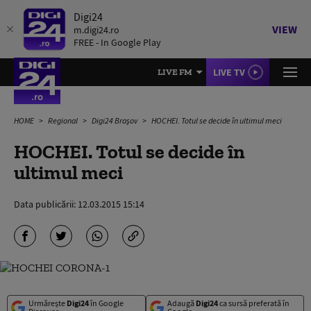
Digi24
VIEW
m.digi24.ro
FREE - In Google Play
LIVE TV
LIVE FM
HOME
Regional
Digi24 Brașov
HOCHEI. Totul se decide în ultimul meci
HOCHEI. Totul se decide în
ultimul meci
Data publicării:
12.03.2015 15:14
Urmărește
Digi24
în Google
Adaugă
Digi24
ca sursă preferată în