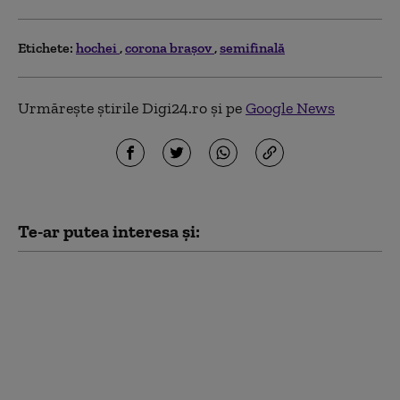
Etichete:
hochei
corona braşov
semifinală
Urmărește știrile Digi24.ro și pe
Google News
Te-ar putea interesa și:
CM 2026. Decizia luată
de FIFA după ce Anglia
a făcut o plângere
oficială împotriva
Argentinei. Ce riscă
jucătorii sud-
americani vizați