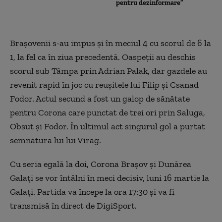
pentru dezinformare”
Braşovenii s-au impus şi în meciul 4 cu scorul de 6 la
1, la fel ca în ziua precedentă. Oaspeţii au deschis
scorul sub Tâmpa prin Adrian Palak, dar gazdele au
revenit rapid în joc cu reuşitele lui Filip şi Csanad
Fodor. Actul secund a fost un galop de sănătate
pentru Corona care punctat de trei ori prin Saluga,
Obsut şi Fodor. În ultimul act singurul gol a purtat
semnătura lui lui Virag.
Cu seria egală la doi, Corona Braşov şi Dunărea
Galaţi se vor întâlni în meci decisiv, luni 16 martie la
Galaţi. Partida va începe la ora 17:30 şi va fi
transmisă în direct de DigiSport.