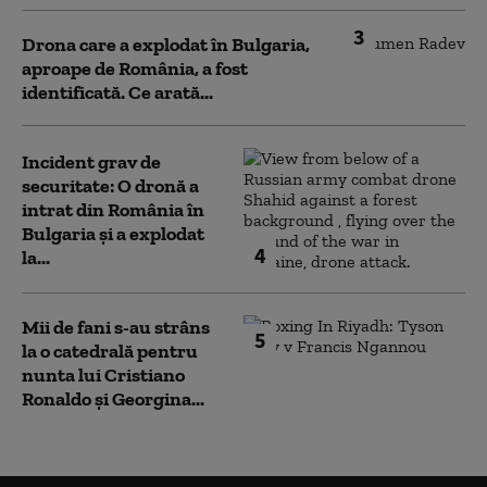
3
Drona care a explodat în Bulgaria,
aproape de România, a fost
identificată. Ce arată...
Incident grav de
securitate: O dronă a
intrat din România în
Bulgaria şi a explodat
4
la...
Mii de fani s-au strâns
5
la o catedrală pentru
nunta lui Cristiano
Ronaldo şi Georgina...