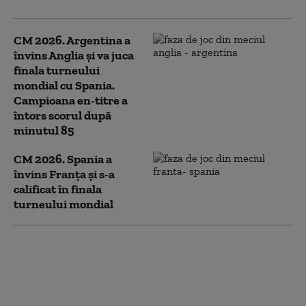
CM 2026. Argentina a
învins Anglia și va juca
finala turneului
mondial cu Spania.
Campioana en-titre a
întors scorul după
minutul 85
CM 2026. Spania a
învins Franța și s-a
calificat în finala
turneului mondial
Universitatea Craiova a
învins Dinamo și va
juca finala Cupei
României cu