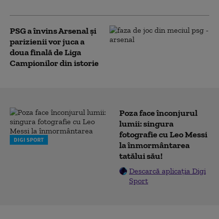
Universitatea Cluj
PSG a învins Arsenal şi
parizienii vor juca a
doua finală de Liga
Campionilor din istorie
Poza face înconjurul
lumii: singura
fotografie cu Leo Messi
DIGI SPORT
la înmormântarea
tatălui său!
Descarcă aplicația Digi
Sport