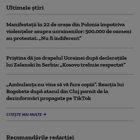
Ultimele știri
Manifestații în 22 de orașe din Polonia împotriva
violențelor asupra ucrainenilor: 500.000 de oameni
au protestat. „Nu fi indiferent”
Priștina dă jos drapelul Ucrainei după declarațiile
lui Zelenski în Serbia: „Kosovo trebuie respectat”
„Ambulanța nu vine să vă fure copiii”. Reacția lui
Rogobete după atacul din Cluj pornit de la
dezinformări propagate pe TikTok
CITEȘTE MAI MULTE
Recomandările redacţiei