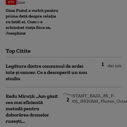
UTV
Gina Pistol a vorbit pentru
prima dată despre relația
cu tatăl ei. Cum i-a
schimbat viața fiica sa,
Josephine
Top Citite
1
Legătura dintre consumul de ardei
iute și cancer. Ce a descoperit un nou
studiu
Radu Miruță: „Am găsit
2
cea mai eficientă
metodă pentru
doborârea dronelor
rusești...