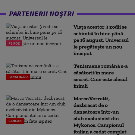
PARTENERII NOȘTRI
Viața acestor 3 zodii se
schimbă în bine până
pe 16 august. Universul
PE ROZ
le pregătește un nou
început
Tenismena română s-a
căsătorit în mare
FANATIK.RO
secret. Cine este alesul
inimii
Marco Verratti,
dezbrăcat de o
dansatoare într-un
club exclusivist din
CANCAN
Mykonos. Campionul
italian a cedat complet