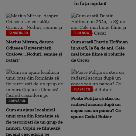
în fața ispitei!
FANATIK.RO
FILM NOW
Marius Mitran, despre
Cum arată Dustin Hoffman
Odiseea Universității
în 2026, la 89 de ani. Cele
Craiova: „Noduri, semne și
mai bune filme și rolurile
ratări”
de Oscar
PLAYTECH
Poate Poliția să stea cu
ADEVĂRUL
radarul ascuns după un
Cum au ajuns localnicii
copac sau un panou? Ce
unui oraș din România să
spune Codul Rutier
fie terorizați de un grup de
minori. Copiii se filmează
făcând cascadorii pe