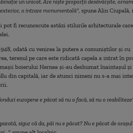
inaţie un unicat. Are nişte proporţii desăvârşite, orna
exterior, o intrare monumentală"
, spune Alin Ciupală, i
 pot fi recunoscute astăzi stilurile arhitecturale car
lei.
948, odată cu venirea la putere a comuniştilor şi cu
ea, terenul pe care este ridicată capela a intrat în pr
rmaşii boierului Hernea şi-au deshumat înaintaşul şi 
llu din capitală, iar de atunci nimeni nu s-a mai inte
rii.
onduri europene e păcat să nu o facă, să nu o reabiliteze
eparată, sigur că da, păi nu e păcat? Nu e păcat de oraşul
i...
", spune alt localnic.