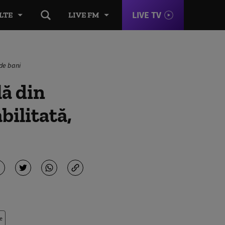
LIVE TV
LTE
LIVE FM
 de bani
ă din
bilitată,
e