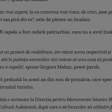
ac mai urgent, la un cutremur mai mare, de cinci, şase g
i aşa pică din ea",
este de părere un localnic.
8 capela a fost cedată patriarhiei, care nu a avut îns
t un proiect de reabilitare, am văzut suma respectivă şi
 stă în putinţa oamenilor nici măcar ai unui oraş să pun
ru o capelă",
spune Grigore Melnic, preot paroh.
st preluată în acest an din nou de primărie, care sper
ircuitul turistic.
eja o scrisoare la Direcţia pentru Monumente Istorice N
Cultură Judeţeană, după care o să încercăm să utilizăm 