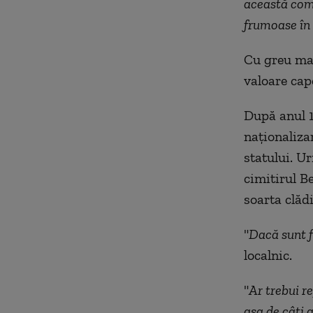
această comb
frumoase în 
Cu greu mai
valoare cape
După anul 1
naţionalizar
statului. U
cimitirul Be
soarta clădi
"
Dacă sunt f
localnic.
"
Ar trebui r
aşa de câţi an