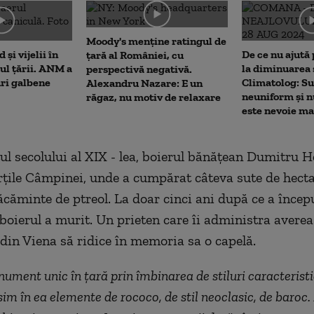
me
Moody's menține ratingul de
 și vijelii în
De ce nu ajută 
țară al României, cu
rul țării. ANM a
la diminuarea 
perspectivă negativă.
uri galbene
Climatolog: Su
Alexandru Nazare: E un
neuniform și n
răgaz, nu motiv de relaxare
este nevoie m
tul secolului al XIX - lea, boierul bănăţean Dumitru 
rţile Câmpinei, unde a cumpărat câteva sute de hecta
ăcăminte de ptreol. La doar cinci ani după ce a încep
 boierul a murit. Un prieten care îi administra averea
 din Viena să ridice în memoria sa o capelă.
ument unic în ţară prin îmbinarea de stiluri caracterist
im în ea elemente de rococo, de stil neoclasic, de baroc. 