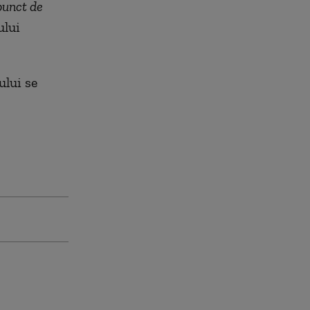
punct de
ului
ului se