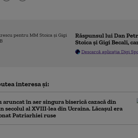
Răspunsul lui Dan Pe
Stoica și Gigi Becali, ca
Descarcă aplicația Digi Sp
utea interesa și:
u aruncat în aer singura biserică cazacă din
n secolul al XVIII-lea din Ucraina. Lăcașul era
nat Patriarhiei ruse
ntul din Spania