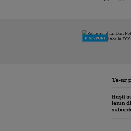
DIGI SPORT
Te-ar p
Rușii a
lemn di
subordo
Monume