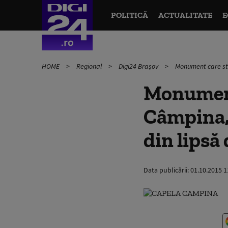
POLITICĂ
ACTUALITATE
E
HOME
Regional
Digi24 Brașov
Monument care stă
Monument 
Câmpina, 
din lipsă
Data publicării:
01.10.2015 1