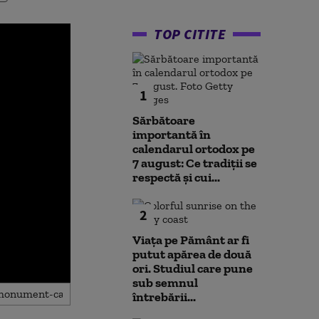
TOP CITITE
1
Sărbătoare
importantă în
calendarul ortodox pe
7 august: Ce tradiții se
respectă și cui...
2
Viața pe Pământ ar fi
putut apărea de două
ori. Studiul care pune
sub semnul
întrebării...