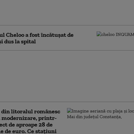
 legionarilor români
a și Vasile Marin va fi
t
l Cheloo a fost încătușat de
și dus la spital
 înaltă statuie a
ei Maria din Europa,
ată în vară, în Polonia.
ște Hristos
orul din Rio de
 din litoralul românesc
n modernizare, printr-
ect de aproape 28 de
e de euro. Ce stațiuni