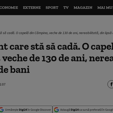
CONOMIE
EXTERNE
SPORT
TV
MAGAZIN
MAI MU
 să cadă. O capelă din Câmpina, veche de 130 de ani, nereabilitată, din lipsă
care stă să cadă. O capel
veche de 130 de ani, nerea
 de bani
1:07
Urmărește
Digi24
în Google Discover
Adaugă
Digi24
ca sursă preferată în Googl