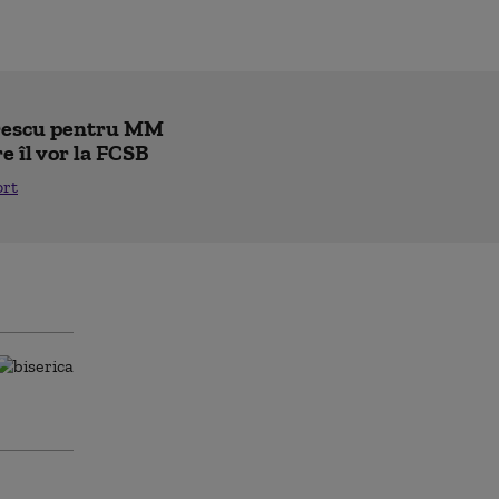
trescu pentru MM
re îl vor la FCSB
ort