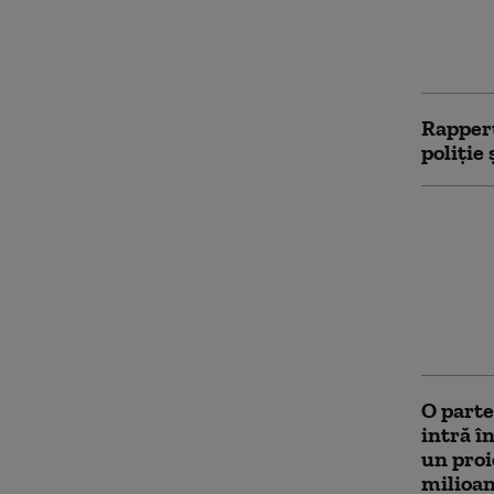
dedicat
Ion Moț
demola
Rapperu
poliție 
Cea mai
Fecioar
inaugur
Depășe
Mântuit
Janeiro
O parte
intră î
un proi
milioan