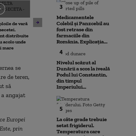
3
Emil Boc, prima
Medicamentele
prezintă leacu
Colebil și Panzcebil au
ploile de vară
Nicușor Dan spune, din nou,
mahmureală du
fost retrase din
secetei.
că România își asumă
de festival: „Ui
farmaciile din
nt distribuite
obiectivul trecerii la
România. Explicația...
u acolo unde
moneda euro: „E un proces
ai mare
de durată care trebuie
4
prioritizat”
Nivelul scăzut al
Hernea se
Dunării a scos la iveală
Podul lui Constantin,
re de teren,
din timpul
ut să
Imperiului...
 a angajat
5
ice Europei
La câte grade trebuie
setat frigiderul.
Este, prin
Temperatura care