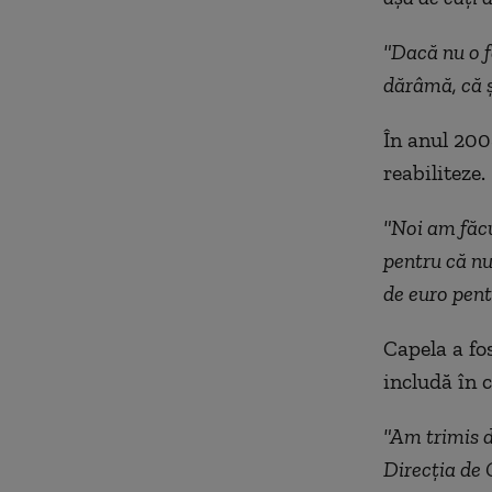
"Dacă nu o f
dărâmă, că ş
În anul 200
reabiliteze.
"Noi am făcu
pentru că nu
de euro pent
Capela a fo
includă în c
"Am trimis d
Direcţia de 