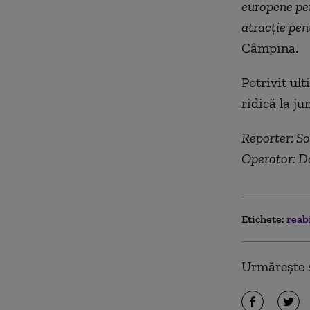
europene pen
atracţie pent
Câmpina.
Potrivit ul
ridică la j
Reporter: So
Operator: D
Etichete:
reab
Urmărește ș