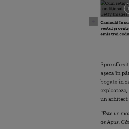
0
seconds
Volu
90%
Caniculă în sud
vestul și cent
emis trei cod
Spre sfârşi
aşeza în pă
bogate în z
exploateze,
un arhitect
"Este un mon
de Apus. Găs