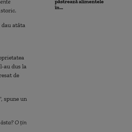
mente
păstrează alimentele
în...
storic.
e dau atâta
oprietatea
l-au dus la
resat de
"
, spune un
 ăsta? O ţin