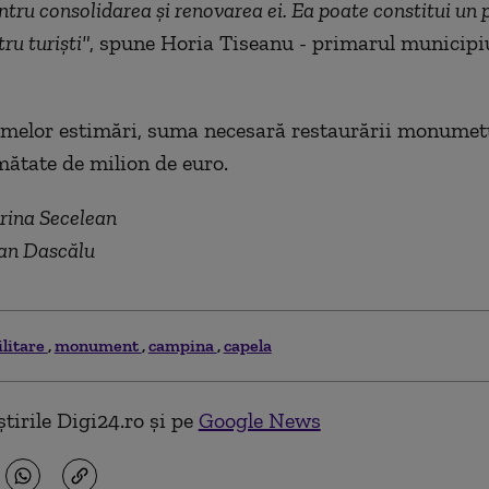
tru consolidarea şi renovarea ei. Ea poate constitui un 
ru turişti"
, spune Horia Tiseanu - primarul municipi
timelor estimări, suma necesară restaurării monumet
umătate de milion de euro.
rina Secelean
an Dascălu
ilitare
monument
campina
capela
tirile Digi24.ro și pe
Google News