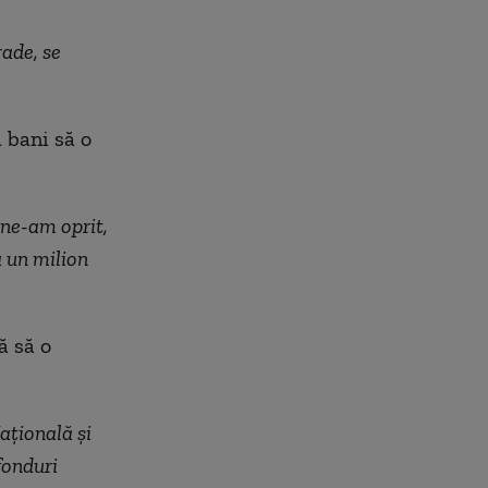
rade, se
ă bani să o
 ne-am oprit,
ă un milion
ă să o
aţională şi
fonduri