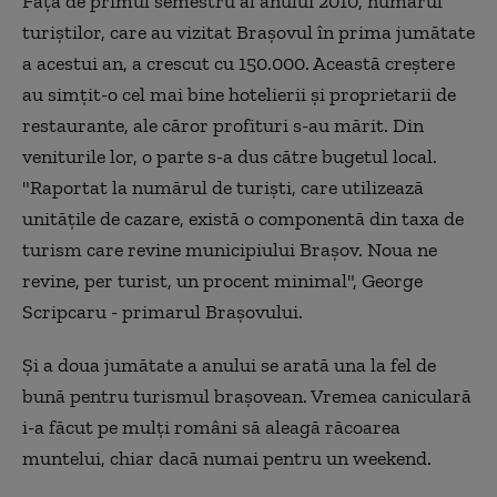
Faţă de primul semestru al anului 2010, numărul
turiştilor, care au vizitat Braşovul în prima jumătate
a acestui an, a crescut cu 150.000. Această creştere
au simţit-o cel mai bine hotelierii şi proprietarii de
restaurante, ale căror profituri s-au mărit. Din
veniturile lor, o parte s-a dus către bugetul local.
"Raportat la numărul de turişti, care utilizează
unităţile de cazare, există o componentă din taxa de
turism care revine municipiului Braşov. Noua ne
revine, per turist, un procent minimal", George
Scripcaru - primarul Braşovului.
Şi a doua jumătate a anului se arată una la fel de
bună pentru turismul braşovean. Vremea caniculară
i-a făcut pe mulţi români să aleagă răcoarea
muntelui, chiar dacă numai pentru un weekend.