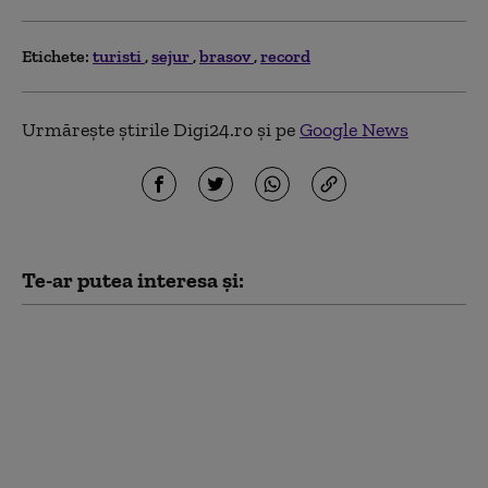
Etichete:
turisti
sejur
brasov
record
Urmărește știrile Digi24.ro și pe
Google News
Te-ar putea interesa și:
Cât a plătit Radu
Miruță pentru vacanța
din Turcia: „Până și
părinții mei au crezut
povestea cu suma de
15.000 de euro”