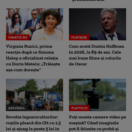
FANATIK.RO
FILM NOW
Virginia Ruzici, prima
Cum arată Dustin Hoffman
reacție după ce Simona
în 2026, la 89 de ani. Cele
Halep a oficializat relația
mai bune filme și rolurile
cu Dorin Mateiu: „Trăiește
de Oscar
așa cum dorește”
ADEVĂRUL
PLAYTECH
Revolta legumicultorilor:
Poți monta camere video pe
roșiile pleacă din Olt cu 1,5
mașină? Când imaginile
lei și ajung la peste 5 lei în
pot fi folosite ca probă și