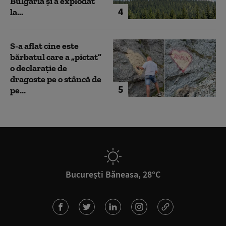
Bulgaria şi a explodat
4
la...
S-a aflat cine este
bărbatul care a „pictat”
o declarație de
dragoste pe o stâncă de
5
pe...
București Băneasa, 28°C