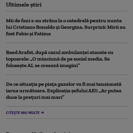
Ultimele știri
Mii de fani s-au strâns la o catedrală pentru nunta
lui Cristiano Ronaldo şi Georgina. Surpriză: Mirii au
fost Fabio şi Fatima
Raed Arafat, după cazul ambulanței atacate cu
topoarele: „O minciună de pe social media. Se
folosește AI, se creează imagini”
De ce situaţia pe piaţa gazelor va fi mai tensionată
iarna următoare. Explicația șefului AEI: „Ar putea
duce la preţuri mai mari”
CITEȘTE MAI MULTE