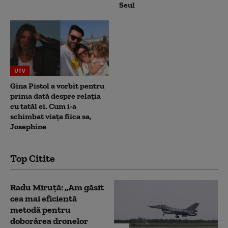
Seul
UTV
Gina Pistol a vorbit pentru
prima dată despre relația
cu tatăl ei. Cum i-a
schimbat viața fiica sa,
Josephine
Top Citite
Radu Miruță: „Am găsit
cea mai eficientă
metodă pentru
doborârea dronelor