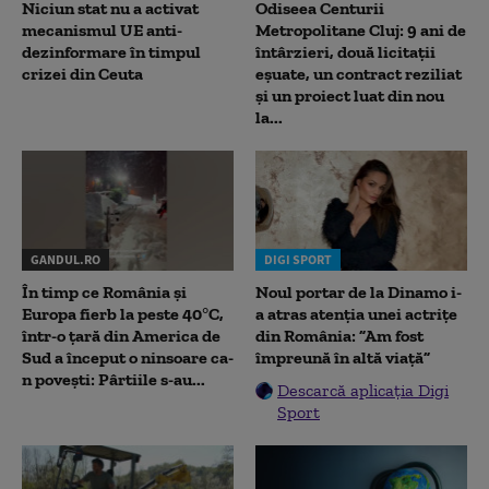
Niciun stat nu a activat
Odiseea Centurii
mecanismul UE anti-
Metropolitane Cluj: 9 ani de
dezinformare în timpul
întârzieri, două licitații
crizei din Ceuta
eșuate, un contract reziliat
și un proiect luat din nou
la...
GANDUL.RO
DIGI SPORT
În timp ce România și
Noul portar de la Dinamo i-
Europa fierb la peste 40°C,
a atras atenția unei actrițe
într-o țară din America de
din România: ”Am fost
Sud a început o ninsoare ca-
împreună în altă viață”
n povești: Pârtiile s-au...
Descarcă aplicația Digi
Sport