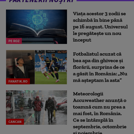
Viața acestor 3 zodii se
schimbă în bine până
pe 16 august. Universul
le pregătește un nou
început
PE ROZ
Fotbalistul acuzat că
bea apa din ghivece și
florării, surprins de ce
a găsit în România: „Nu
mă așteptam la asta”
FANATIK.RO
Meteorologii
Accuweather anunță o
toamnă cum nu prea a
mai fost, în România.
Ce se întâmplă în
CANCAN
septembrie, octombrie
și noiembrie...