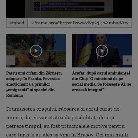
0
embed
seconds
of
1
minute,
53
seconds
Patru urși orfani din Zărnești,
Arafat, după cazul ambulanței
adoptați în Franța. Povestea
din Cluj: "O minciună de pe
emoționantă a primilor
social media. Se folosește AI, se
„emigranți” ai speciei din
creează imagini"
România
Frumuseţea oraşului, răcoarea şi aerul curat de
munte, dar şi varietatea de posibilităţi de a-şi
petrece timpul, au fost principalele motive pentru
care turiştii au ales să vină în Braşov. Cei mai mulţi