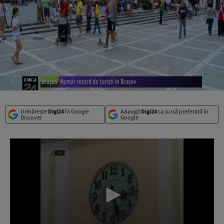
Urmărește
Digi24
în Google
Adaugă
Digi24
ca sursă preferată în
Discover
Google