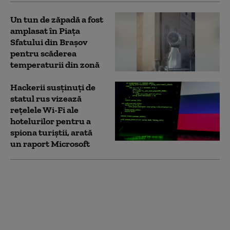
Un tun de zăpadă a fost
amplasat în Piaţa
Sfatului din Braşov
pentru scăderea
temperaturii din zonă
Hackerii susținuți de
statul rus vizează
rețelele Wi-Fi ale
hotelurilor pentru a
spiona turiștii, arată
un raport Microsoft
Cu trotinetele pe
munte. Doi turiști au
fost surprinși urcând
pe platoul Bucegi cu
vehiculele pe două roți