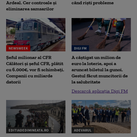
Ardeal. Cer controale și
când riști probleme
eliminarea samsarilor
NEWSWEEK
DIGI FM
Șeful milionar al CFR
A câștigat un milion de
Călători și șeful CFR, plătit
euro la loterie, apoi a
cu 6.000€, vor fi schimbați.
aruncat biletul la gunoi.
Companii cu miliarde
Gestul făcut muncitorii de
datorii
la salubritate
Descarcă aplicația Digi FM
EDITIADEDIMINEATA.RO
ADEVARUL