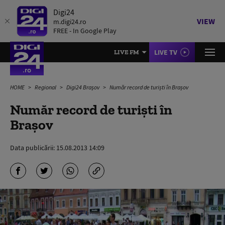
Digi24
VIEW
m.digi24.ro
FREE - In Google Play
LIVE TV
LIVE FM
HOME
Regional
Digi24 Brașov
Număr record de turişti în Braşov
Număr record de turişti în
Braşov
Data publicării:
15.08.2013 14:09