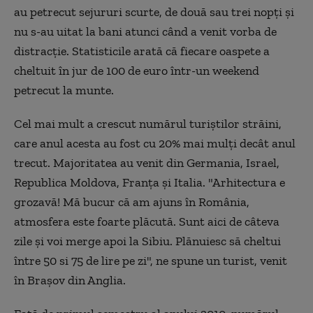
au petrecut sejururi scurte, de două sau trei nopţi şi
nu s-au uitat la bani atunci când a venit vorba de
distracţie. Statisticile arată că fiecare oaspete a
cheltuit în jur de 100 de euro într-un weekend
petrecut la munte.
Cel mai mult a crescut numărul turiştilor străini,
care anul acesta au fost cu 20% mai mulţi decât anul
trecut. Majoritatea au venit din Germania, Israel,
Republica Moldova, Franţa şi Italia. "Arhitectura e
grozavă! Mă bucur că am ajuns în România,
atmosfera este foarte plăcută. Sunt aici de câteva
zile şi voi merge apoi la Sibiu. Plănuiesc să cheltui
între 50 si 75 de lire pe zi", ne spune un turist, venit
în Braşov din Anglia.