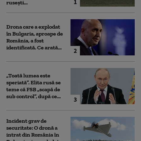
1
rusești...
Drona care a explodat
în Bulgaria, aproape de
România, a fost
identificată. Ce arată...
2
„Toată lumea este
speriată”. Elita rusă se
teme că FSB „scapă de
sub control”, după ce...
3
Incident grav de
securitate: O dronă a
intrat din România în