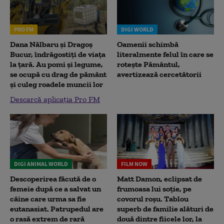
PRO FM
DIGI WORLD
Dana Nălbaru și Dragoș
Oamenii schimbă
Bucur, îndrăgostiți de viața
literalmente felul în care se
la țară. Au pomi și legume,
rotește Pământul,
se ocupă cu drag de pământ
avertizează cercetătorii
și culeg roadele muncii lor
Descarcă aplicația Pro FM
DIGI ANIMAL WORLD
FILM NOW
Descoperirea făcută de o
Matt Damon, eclipsat de
femeie după ce a salvat un
frumoasa lui soție, pe
câine care urma sa fie
covorul roșu. Tablou
eutanasiat. Patrupedul are
superb de familie alături de
o rasă extrem de rară
două dintre fiicele lor, la