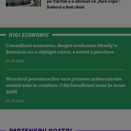
pe TikTok s-a afirmat că „fură copii”.
Șoferul a fost rănit
DIGI ECONOMIC
Consultant economic, despre evaluarea Moody's:
România nu a câştigat nimic, a evitat o pierdere
09.08.2026
Numărul pensionarilor care primesc indemnizaţie
socială este în creștere. Câți beneficiari erau în iunie
2026
08.08.2026
PARTENERII NOȘTRI