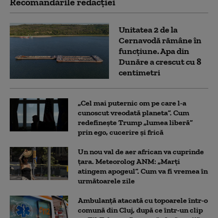
Recomandările redacţiei
Unitatea 2 de la
Cernavodă rămâne în
funcțiune. Apa din
Dunăre a crescut cu 8
centimetri
„Cel mai puternic om pe care l-a
cunoscut vreodată planeta”. Cum
redefinește Trump „lumea liberă”
prin ego, cucerire și frică
Un nou val de aer african va cuprinde
țara. Meteorolog ANM: „Marți
atingem apogeul”. Cum va fi vremea în
următoarele zile
Ambulanţă atacată cu topoarele într-o
comună din Cluj, după ce într-un clip