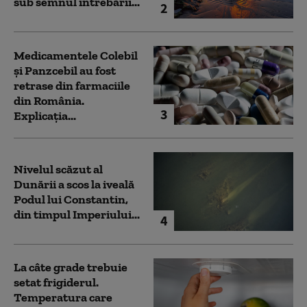
sub semnul întrebării...
2
Medicamentele Colebil
și Panzcebil au fost
retrase din farmaciile
din România.
3
Explicația...
Nivelul scăzut al
Dunării a scos la iveală
Podul lui Constantin,
din timpul Imperiului...
4
La câte grade trebuie
setat frigiderul.
Temperatura care