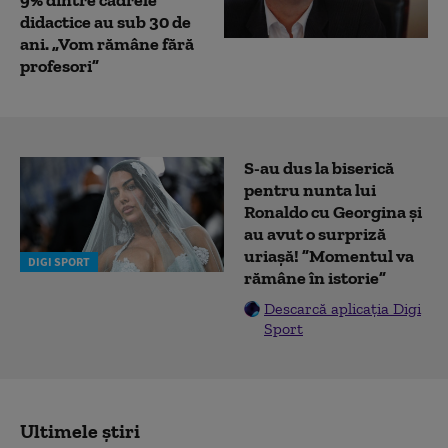
9% dintre cadrele
didactice au sub 30 de
ani. „Vom rămâne fără
profesori”
S-au dus la biserică
pentru nunta lui
Ronaldo cu Georgina și
au avut o surpriză
uriașă! ”Momentul va
DIGI SPORT
rămâne în istorie”
Descarcă aplicația Digi
Sport
Ultimele știri