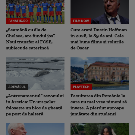
FANATIK.RO
FILM NOW
„Seamănă cu ăla de
Cum arată Dustin Hoffman
Chelsea, are fundul jos”.
în 2026, la 89 de ani. Cele
Noul transfer al FCSB,
mai bune filme și rolurile
subiect de caterincă
de Oscar
ADEVĂRUL
PLAYTECH
„Antrenamentul” sezonului
Facultatea din România la
în Arctica: Un urs polar
care nu mai vrea nimeni să
folosește un bloc de gheață
înveţe. A pierdut aproape
pe post de halteră
jumătate din studenţi