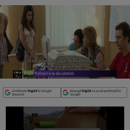
Urmărește
Digi24
în Google
Adaugă
Digi24
ca sursă preferată în
Discover
Google