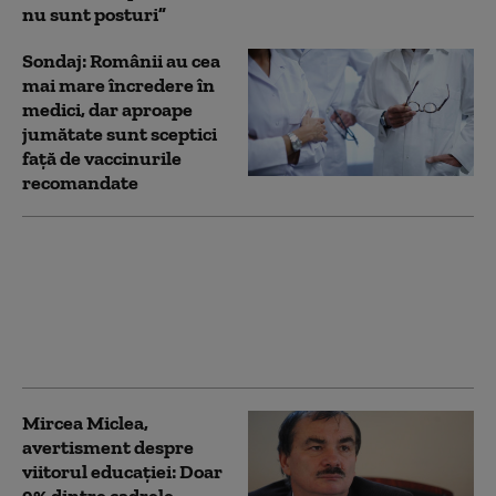
nu sunt posturi”
Sondaj: Românii au cea
mai mare încredere în
medici, dar aproape
jumătate sunt sceptici
față de vaccinurile
recomandate
Rezultate Titularizare
2026: Au fost publicate
notele la inspecțiile
speciale la clasă. Când
are loc examenul scris
Mircea Miclea,
avertisment despre
viitorul educației: Doar