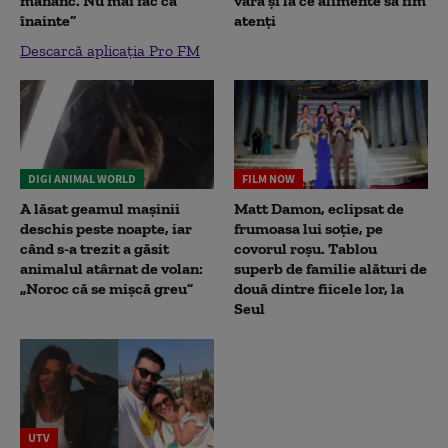
mănânc. Nu mai fac ca
vara și la ce alimente să fim
înainte”
atenți
Descarcă aplicația Pro FM
DIGI ANIMAL WORLD
FILM NOW
A lăsat geamul mașinii
Matt Damon, eclipsat de
deschis peste noapte, iar
frumoasa lui soție, pe
când s-a trezit a găsit
covorul roșu. Tablou
animalul atârnat de volan:
superb de familie alături de
„Noroc că se mișcă greu”
două dintre fiicele lor, la
Seul
UTV