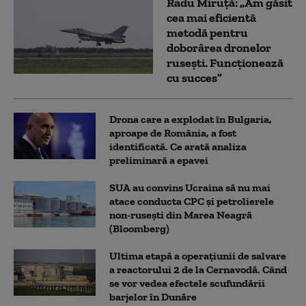
Radu Miruță: „Am găsit
cea mai eficientă
metodă pentru
doborârea dronelor
rusești. Funcționează
cu succes”
Drona care a explodat în Bulgaria,
aproape de România, a fost
identificată. Ce arată analiza
preliminară a epavei
SUA au convins Ucraina să nu mai
atace conducta CPC şi petrolierele
non-ruseşti din Marea Neagră
(Bloomberg)
Ultima etapă a operațiunii de salvare
a reactorului 2 de la Cernavodă. Când
se vor vedea efectele scufundării
barjelor în Dunăre