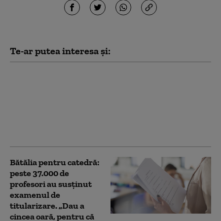
Te-ar putea interesa și:
Profesorii vor putea
folosi prima de carieră
didactică de 1.500 de lei
până în 2027. Legea a
fost adoptată de
Parlament
Bătălia pentru catedră:
peste 37.000 de
profesori au susținut
examenul de
titularizare. „Dau a
cincea oară, pentru că