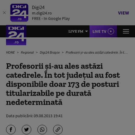
Digi24
VIEW
m.digi24.ro
FREE - In Google Play
LIVE TV
LIVE FM
HOME
Regional
Digi24 Brașov
Profesorii şi-au ales astăzi catedrele. În tot judeţul au fost disponibile doar 173 de posturi titularizabile pe durată nedeterminată
Profesorii şi-au ales astăzi
catedrele. În tot judeţul au fost
disponibile doar 173 de posturi
titularizabile pe durată
nedeterminată
Data publicării:
09.08.2013 19:41