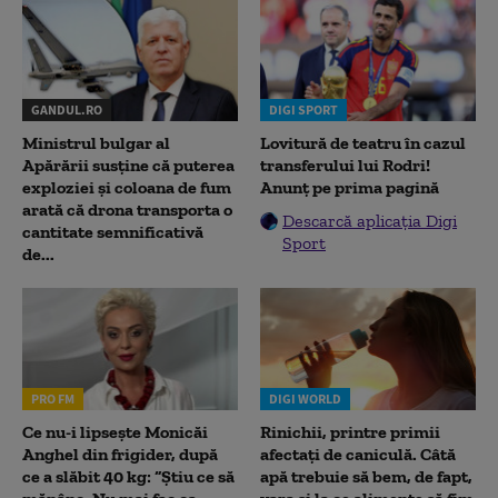
GANDUL.RO
DIGI SPORT
Ministrul bulgar al
Lovitură de teatru în cazul
Apărării susține că puterea
transferului lui Rodri!
exploziei și coloana de fum
Anunț pe prima pagină
arată că drona transporta o
Descarcă aplicația Digi
cantitate semnificativă
Sport
de...
PRO FM
DIGI WORLD
Ce nu-i lipsește Monicăi
Rinichii, printre primii
Anghel din frigider, după
afectați de caniculă. Câtă
ce a slăbit 40 kg: “Știu ce să
apă trebuie să bem, de fapt,