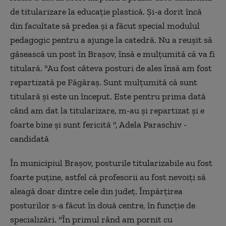
de titularizare la educaţie plastică. Şi-a dorit încă
din facultate să predea şi a făcut special modulul
pedagogic pentru a ajunge la catedră. Nu a reuşit să
găsească un post în Braşov, însă e mulţumită că va fi
titulară. "Au fost câteva posturi de ales însă am fost
repartizată pe Făgăraş. Sunt mulţumită că sunt
titulară şi este un început. Este pentru prima dată
când am dat la titularizare, m-au şi repartizat şi e
foarte bine şi sunt fericită ", Adela Paraschiv -
candidată
În municipiul Braşov, posturile titularizabile au fost
foarte puţine, astfel că profesorii au fost nevoiţi să
aleagă doar dintre cele din judeţ. Împărţirea
posturilor s-a făcut în două centre, în funcţie de
specializări. "În primul rând am pornit cu