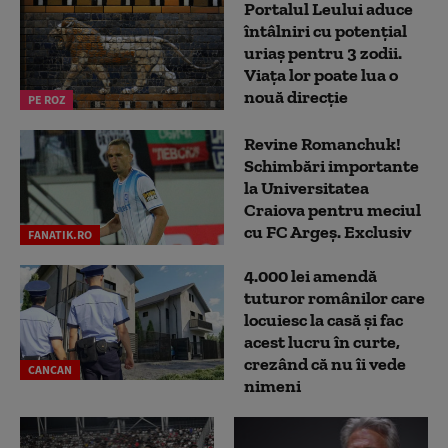
Portalul Leului aduce
întâlniri cu potențial
uriaș pentru 3 zodii.
Viața lor poate lua o
nouă direcție
PE ROZ
Revine Romanchuk!
Schimbări importante
la Universitatea
Craiova pentru meciul
cu FC Argeş. Exclusiv
FANATIK.RO
4.000 lei amendă
tuturor românilor care
locuiesc la casă și fac
acest lucru în curte,
crezând că nu îi vede
CANCAN
nimeni