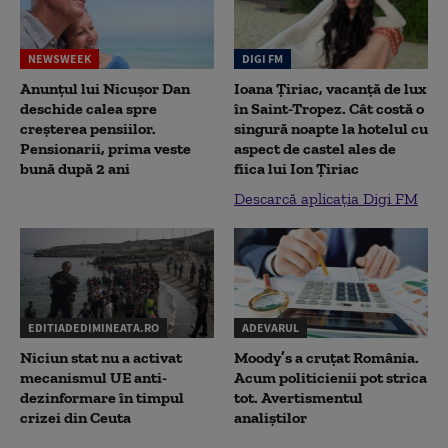
NEWSWEEK
DIGI FM
Anunțul lui Nicușor Dan
Ioana Țiriac, vacanță de lux
deschide calea spre
în Saint-Tropez. Cât costă o
creșterea pensiilor.
singură noapte la hotelul cu
Pensionarii, prima veste
aspect de castel ales de
bună după 2 ani
fiica lui Ion Țiriac
Descarcă aplicația Digi FM
EDITIADEDIMINEATA.RO
ADEVARUL
Niciun stat nu a activat
Moody’s a cruțat România.
mecanismul UE anti-
Acum politicienii pot strica
dezinformare în timpul
tot. Avertismentul
crizei din Ceuta
analiștilor