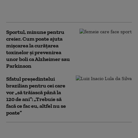
devine Level Up și se extinde cu o nouă
locație în București
Sportul, minune pentru
creier. Cum poate ajuta
mișcarea la curățarea
toxinelor și prevenirea
unor boli ca Alzheimer sau
Parkinson
Sfatul președintelui
brazilian pentru cei care
vor „să trăiască până la
120 de ani”: „Trebuie să
facă ce fac eu, altfel nu se
poate”
Plimbările zilnice pot încetini declinul