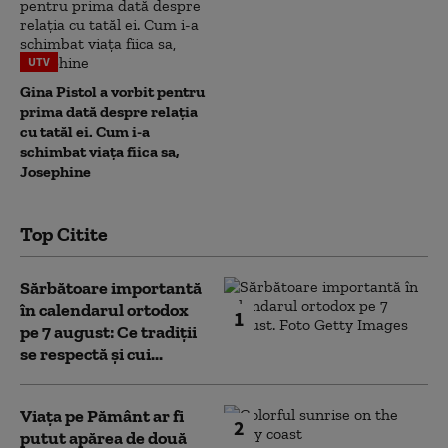
UTV
Gina Pistol a vorbit pentru
prima dată despre relația
cu tatăl ei. Cum i-a
schimbat viața fiica sa,
Josephine
Top Citite
Sărbătoare importantă
în calendarul ortodox
1
pe 7 august: Ce tradiții
se respectă și cui...
Viața pe Pământ ar fi
2
putut apărea de două