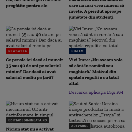
care nu mai vrea nimeni să
pregătite pentru ele
înveţe. A pierdut aproape
jumătate din studenţi
NEWSWEEK
DIGI FM
Ce pensie iei dacă ai muncit
Vizi Imre: „Nu aveam voie
35 sau 40 de ani pe salariul
să cânt în română sau
minim? Dar dacă ai avut
maghiară.” Motivul din
salariul mediu pe țară?
spatele regulii e cu totul
altul
Descarcă aplicația Digi FM
EDITIADEDIMINEATA.RO
ADEVARUL
Niciun stat nu a activat