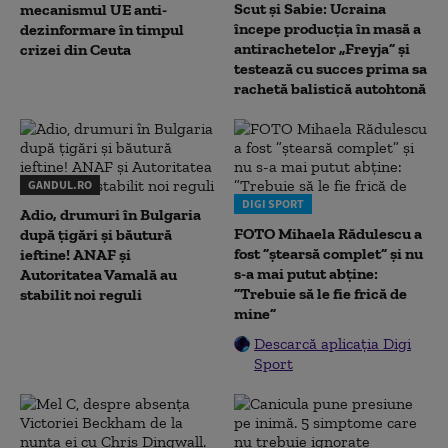
Scut și Sabie: Ucraina
mecanismul UE anti-
începe producția în masă a
dezinformare în timpul
antirachetelor „Freyja” și
crizei din Ceuta
testează cu succes prima sa
rachetă balistică autohtonă
GANDUL.RO
DIGI SPORT
Adio, drumuri în Bulgaria
FOTO Mihaela Rădulescu a
după țigări și băutură
fost ”ștearsă complet” și nu
ieftine! ANAF și
s-a mai putut abține:
Autoritatea Vamală au
”Trebuie să le fie frică de
stabilit noi reguli
mine”
Descarcă aplicația Digi
Sport