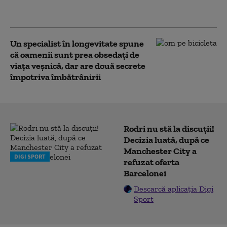
cognitiv în boala Alzheimer. Un nou studiu
arată câți pași pe zi pot face diferența
Un specialist în longevitate spune
că oamenii sunt prea obsedați de
viața veșnică, dar are două secrete
împotriva îmbătrânirii
Rodri nu stă la discuții!
Decizia luată, după ce
Manchester City a
DIGI SPORT
refuzat oferta
Barcelonei
Descarcă aplicația Digi
Sport