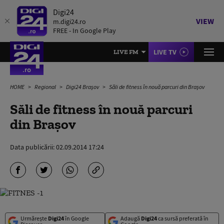
Digi24
VIEW
m.digi24.ro
FREE - In Google Play
LIVE TV
LIVE FM
HOME
Regional
Digi24 Brașov
Săli de fitness în nouă parcuri din Braşov
Săli de fitness în nouă parcuri
din Braşov
Data publicării:
02.09.2014 17:24
Urmărește
Digi24
în Google
Adaugă
Digi24
ca sursă preferată în