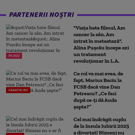
PARTENERII NOȘTRI
"Viața bate filmul. Am
cancer la sân. Am
intrat în metastază".
Alina Pușcău începe azi
un tratament
PE ROZ
revoluționar în L.A.
Ce rol va mai avea, de
fapt, Marius Baciu la
FCSB dacă vine Dan
FANATIK.RO
Petrescu? „Ce faci
după ce-ți dă Auda
șapte?”
Cel mai îndrăgit cuplu
de la Insula Iubirii 2025
a divorțat! Nimeni nu