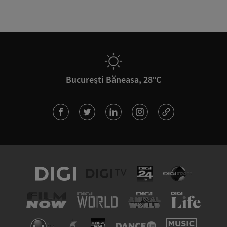
București Băneasa, 28°C