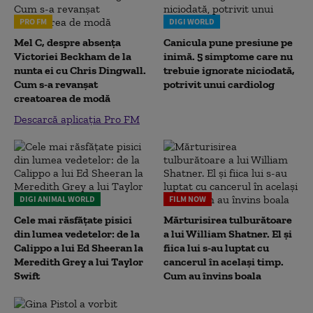
PRO FM
DIGI WORLD
Mel C, despre absența
Canicula pune presiune pe
Victoriei Beckham de la
inimă. 5 simptome care nu
nunta ei cu Chris Dingwall.
trebuie ignorate niciodată,
Cum s-a revanșat
potrivit unui cardiolog
creatoarea de modă
Descarcă aplicația Pro FM
DIGI ANIMAL WORLD
FILM NOW
Cele mai răsfățate pisici
Mărturisirea tulburătoare
din lumea vedetelor: de la
a lui William Shatner. El și
Calippo a lui Ed Sheeran la
fiica lui s-au luptat cu
Meredith Grey a lui Taylor
cancerul în același timp.
Swift
Cum au învins boala