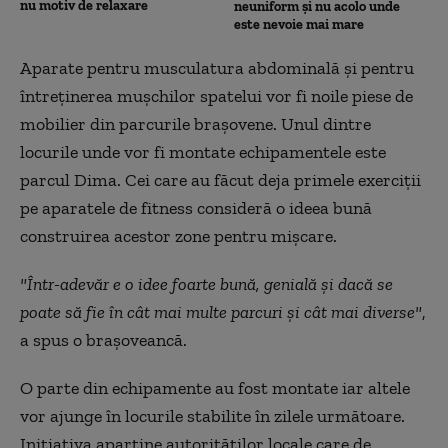
nu motiv de relaxare
neuniform și nu acolo unde
este nevoie mai mare
Aparate pentru musculatura abdominală şi pentru
întreținerea mușchilor spatelui vor fi noile piese de
mobilier din parcurile braşovene. Unul dintre
locurile unde vor fi montate echipamentele este
parcul Dima. Cei care au făcut deja primele exerciţii
pe aparatele de fitness consideră o ideea bună
construirea acestor zone pentru mişcare.
"Într-adevăr e o idee foarte bună, genială şi dacă se
poate să fie în cât mai multe parcuri şi cât mai diverse"
,
a spus o braşoveancă.
O parte din echipamente au fost montate iar altele
vor ajunge în locurile stabilite în zilele următoare.
Iniţiativa aparţine autorităţilor locale care de