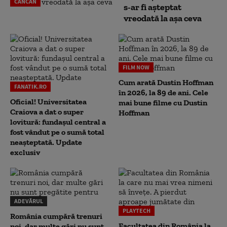
CANCAN
s-ar fi așteptat
vreodată la așa ceva
FILM NOW
Cum arată Dustin Hoffman
FANATIK.RO
în 2026, la 89 de ani. Cele
Oficial! Universitatea
mai bune filme cu Dustin
Craiova a dat o super
Hoffman
lovitură: fundaşul central a
fost vândut pe o sumă total
neaşteptată. Update
exclusiv
ADEVĂRUL
PLAYTECH
România cumpără trenuri
Facultatea din România la
noi, dar multe gări nu sunt