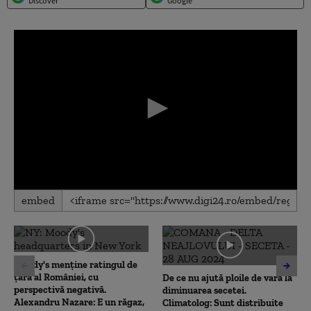
Discover
Google
0
embed
seconds
of
0
seconds
Moody's menține ratingul de
țară al României, cu
De ce nu ajută ploile de vară la
perspectivă negativă.
diminuarea secetei.
Alexandru Nazare: E un răgaz,
Climatolog: Sunt distribuite