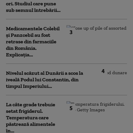
ori. Studiul care pune
sub semnul întrebării...
Medicamentele Colebil
3
și Panzcebil au fost
retrase din farmaciile
din România.
Explicația...
4
Nivelul scăzut al Dunării a scos la
iveală Podul lui Constantin, din
timpul Imperiului...
La câte grade trebuie
5
setat frigiderul.
Temperatura care
păstrează alimentele
în...