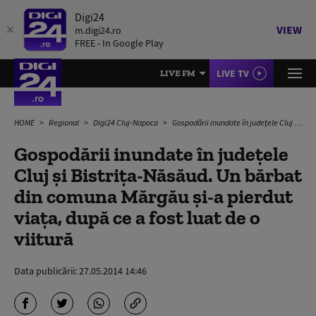
Digi24
VIEW
m.digi24.ro
FREE - In Google Play
LIVE TV
LIVE FM
HOME
Regional
Digi24 Cluj-Napoca
Gospodării inundate în judeţele Cluj şi Bistriţa-Năsăud. Un bărbat din comuna Mărgău şi-a pierdut viaţa, după ce a fost luat de o viitură
Gospodării inundate în judeţele
Cluj şi Bistriţa-Năsăud. Un bărbat
din comuna Mărgău şi-a pierdut
viaţa, după ce a fost luat de o
viitură
Data publicării:
27.05.2014 14:46