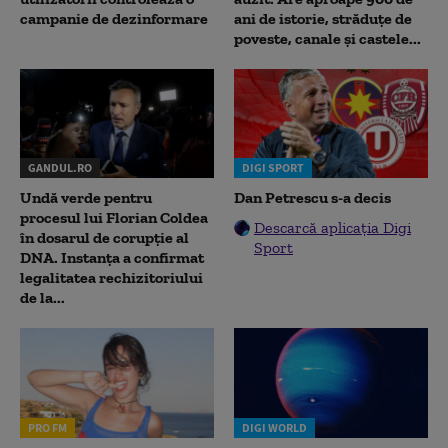
campanie de dezinformare
ani de istorie, străduțe de
poveste, canale și castele...
GANDUL.RO
DIGI SPORT
Undă verde pentru
Dan Petrescu s-a decis
procesul lui Florian Coldea
Descarcă aplicația Digi
în dosarul de corupție al
Sport
DNA. Instanța a confirmat
legalitatea rechizitoriului
de la...
PRO FM
DIGI WORLD