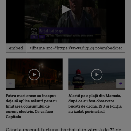
0
embed
seconds
of
1
minute,
54
seconds
Patru mari orașe au început
Alertă pe o plajă din Mamaia,
deja să aplice măsuri pentru
după ce au fost observate
limitarea consumului de
bucăți de dronă. ISU și Poliția
curent electric. Ce va face
au izolat perimetrul
Capitala
Când a început furtuna, bărbatul în vârstă de 73 de