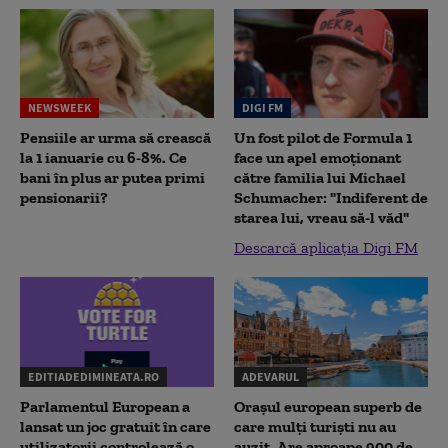
NEWSWEEK
DIGI FM
Pensiile ar urma să crească
Un fost pilot de Formula 1
la 1 ianuarie cu 6-8%. Ce
face un apel emoționant
bani în plus ar putea primi
către familia lui Michael
pensionarii?
Schumacher: "Indiferent de
starea lui, vreau să-l văd"
Descarcă aplicația Digi FM
EDITIADEDIMINEATA.RO
ADEVARUL
Parlamentul European a
Orașul european superb de
lansat un joc gratuit în care
care mulți turiști nu au
utilizatorii controlează o
auzit. Are aproape 900 de