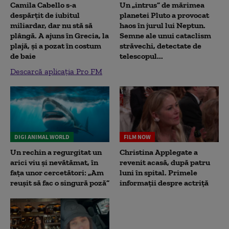
Camila Cabello s-a
Un „intrus” de mărimea
despărțit de iubitul
planetei Pluto a provocat
miliardar, dar nu stă să
haos în jurul lui Neptun.
plângă. A ajuns în Grecia, la
Semne ale unui cataclism
plajă, și a pozat în costum
străvechi, detectate de
de baie
telescopul...
Descarcă aplicația Pro FM
DIGI ANIMAL WORLD
FILM NOW
Un rechin a regurgitat un
Christina Applegate a
arici viu și nevătămat, în
revenit acasă, după patru
fața unor cercetători: „Am
luni în spital. Primele
reușit să fac o singură poză”
informații despre actriță