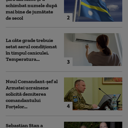
schimbat numele după
mai bine de jumătate
2
de secol
La câte grade trebuie
setat aerul condiționat
în timpul caniculei.
Temperatura...
3
Noul Comandant-șef al
Armatei ucrainene
solicită demiterea
comandantului
4
Forțelor...
Sebastian Stan a