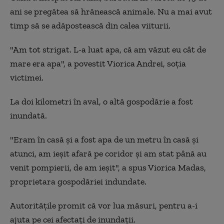
ani se pregătea să hrănească animale. Nu a mai avut
timp să se adăpostească din calea viiturii.
"Am tot strigat. L-a luat apa, că am văzut eu cât de
mare era apa", a povestit Viorica Andrei, soţia
victimei.
La doi kilometri în aval, o altă gospodărie a fost
inundată.
"Eram în casă şi a fost apa de un metru în casă şi
atunci, am ieşit afară pe coridor şi am stat până au
venit pompierii, de am ieșit", a spus Viorica Madas,
proprietara gospodăriei indundate.
Autorităţile promit că vor lua măsuri, pentru a-i
ajuta pe cei afectaţi de inundaţii.