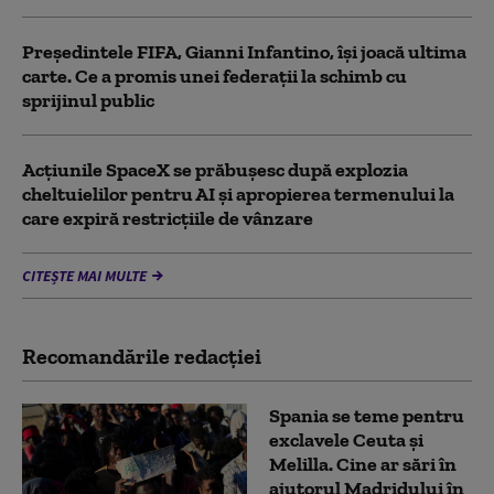
Președintele FIFA, Gianni Infantino, îşi joacă ultima
carte. Ce a promis unei federații la schimb cu
sprijinul public
Acţiunile SpaceX se prăbuşesc după explozia
cheltuielilor pentru AI şi apropierea termenului la
care expiră restricţiile de vânzare
CITEȘTE MAI MULTE
Recomandările redacţiei
Spania se teme pentru
exclavele Ceuta și
Melilla. Cine ar sări în
ajutorul Madridului în