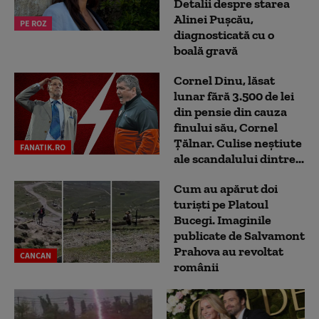
Detalii despre starea
Alinei Pușcău,
PE ROZ
diagnosticată cu o
boală gravă
Cornel Dinu, lăsat
lunar fără 3.500 de lei
din pensie din cauza
finului său, Cornel
Țălnar. Culise neștiute
FANATIK.RO
ale scandalului dintre...
Cum au apărut doi
turiști pe Platoul
Bucegi. Imaginile
publicate de Salvamont
Prahova au revoltat
CANCAN
românii