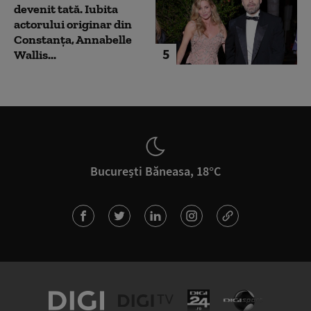
devenit tată. Iubita
actorului originar din
Constanța, Annabelle
5
Wallis...
București Băneasa, 18°C