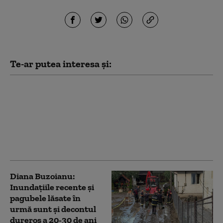
Te-ar putea interesa și:
Avertismentul
hidrologilor: Debitul
Dunării continuă să
scadă, iar pe unele
râuri sunt posibile
inundații locale
Diana Buzoianu:
Inundaţiile recente şi
pagubele lăsate în
urmă sunt și decontul
dureros a 20-30 de ani