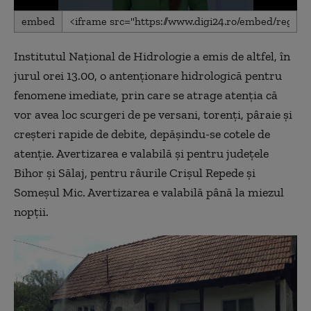
0
embed
seconds
of
1
Institutul Naţional de Hidrologie a emis de altfel, în
minute,
33
jurul orei 13.00, o antenţionare hidrologică pentru
seconds
fenomene imediate, prin care se atrage atenţia că
vor avea loc scurgeri de pe versani, torenţi, pâraie şi
creşteri rapide de debite, depăşindu-se cotele de
atenţie. Avertizarea e valabilă şi pentru judeţele
Bihor şi Sălaj, pentru râurile Crişul Repede şi
Someşul Mic. Avertizarea e valabilă până la miezul
nopţii.