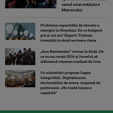
cazul unei acțiuni a
Marocului
Problema capacității de stocare a
energiei în România: De ce bulgarii
pot și noi nu? Expert: Trebuie
investiții în două sectoare cheie
„Axa Rezistenței” revine în forță. De
ce nu au reușit SUA și Israelul să
slăbească rețeaua condusă de Iran
Ce schimbări propune Legea
Integrității. Digitalizarea
declarațiilor de avere, respinsă de
politicieni: „Nu toată lumea e
capabilă”