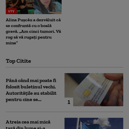
UTV
Alina Pușcău a dezvăluit că
se confruntă cu o boală
gravă. „Am cinci tumori. Vă
rog să vă rugați pentru
mine”
Top Citite
Până când mai poate fi
folosit buletinul vechi.
Autoritățile au stabilit
pentru cine se...
1
A treia cea mai mică
țară din lume și-a