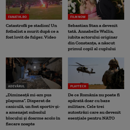
FANATIK.RO
FILM NOW
Catastrofă pe stadion! Un
Sebastian Stan a devenit
fotbalist a murit după ce a
tată. Annabelle Wallis,
fost lovit de fulger. Video
iubita actorului originar
din Constanța, a născut
primul copil al cuplului
ADEVĂRUL
PLAYTECH
„Dimineață mi-am pus
De ce România nu poate fi
plapuma”. Disperat de
apărată doar cu baze
caniculă, un fost sportiv și-
militare. Cele trei
a amenajat subsolul
autostrăzi care au devenit
blocului și doarme acolo în
esențiale pentru NATO
fiecare noapte