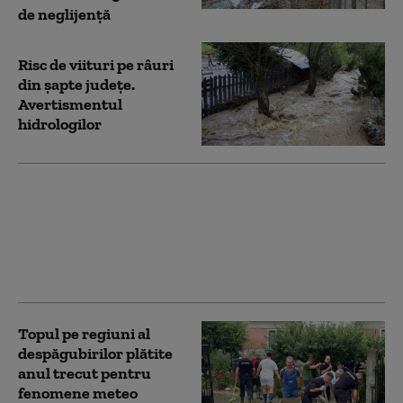
de neglijenţă
Risc de viituri pe râuri
din șapte județe.
Avertismentul
hidrologilor
Inundații în Bulgaria,
într-o zonă aleasă de
mulți români pentru
vacanțele pe litoral
Topul pe regiuni al
despăgubirilor plătite
anul trecut pentru
fenomene meteo