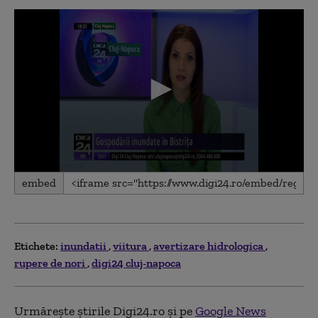
0
embed
seconds
of
1
minute,
47
seconds
Etichete:
inundatii
viitura
avertizare hidrologica
rupere de nori
digi24 cluj-napoca
Urmărește știrile Digi24.ro și pe
Google News