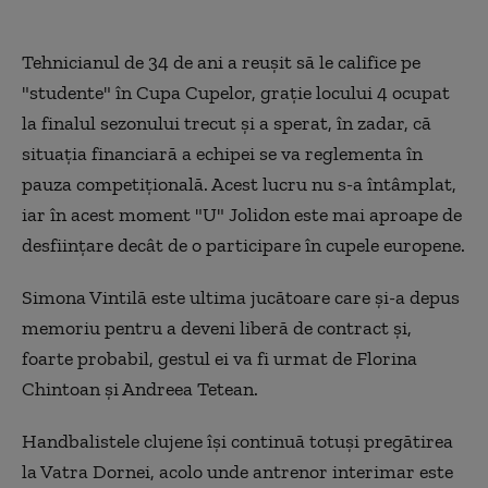
Tehnicianul de 34 de ani a reuşit să le califice pe
"studente" în Cupa Cupelor, graţie locului 4 ocupat
la finalul sezonului trecut şi a sperat, în zadar, că
situaţia financiară a echipei se va reglementa în
pauza competiţională. Acest lucru nu s-a întâmplat,
iar în acest moment "U" Jolidon este mai aproape de
desfiinţare decât de o participare în cupele europene.
Simona Vintilă este ultima jucătoare care şi-a depus
memoriu pentru a deveni liberă de contract şi,
foarte probabil, gestul ei va fi urmat de Florina
Chintoan şi Andreea Tetean.
Handbalistele clujene îşi continuă totuşi pregătirea
la Vatra Dornei, acolo unde antrenor interimar este