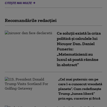
CITEȘTE MAI MULTE
Recomandările redacţiei
Ce soluții există la criza
politică și calculele lui
Nicușor Dan. Daniel
Funeriu:
„Matematicienii au
luxul să poată rămâne
în abstract”
„Cel mai puternic om pe
care l-a cunoscut vreodată
planeta”. Cum redefinește
Trump „lumea liberă”
prin ego, cucerire și frică