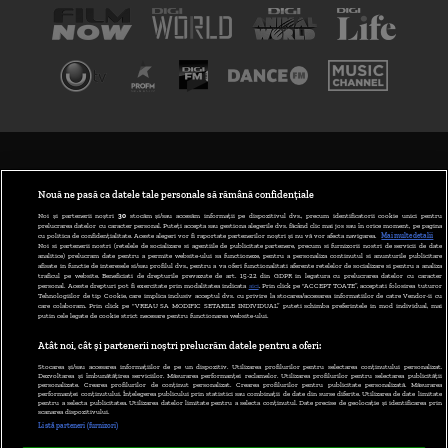
TERMENI ȘI CONDIȚII
POLITICA DE CONFIDENȚIALITATE
Nouă ne pasă ca datele tale personale să rămână confidențiale
Noi și partenerii noștri
30
stocăm și/sau accesăm informații pe dispozitivul dvs., precum identificatorii cookie unici pentru
prelucrarea datelor cu caracter personal. Puteți accepta sau gestiona alegerile dvs. făcând clic mai jos sau în orice moment, pe pagina
ABONARE DIGI TV
cu politica de confidențialitate. Aceste alegeri vor fi raportate partenerilor noștri și nu vă vor afecta navigarea.
Mai multe detalii
Noi si partenerii nostri (retelele de socializare si agentiile de publicitate partenere, precum si furnizorii nostri de servicii de date
analitice) prelucram date pentru a permite website-ului sa functioneze, pentru a personaliza continutul si anunturile publicitare
GESTIONAȚI PREFERINȚELE
afisate in functie de interesele si/sau profilul dvs., pentru a va oferi functionalitati aferente retelelor de socializare si pentru a analiza
traficul pe website. Beneficiati de drepturile prevazute de art. 15-22 din GDPR in legatura cu prelucrarea datelor cu caracter
personal. Aceste drepturi pot fi exercitate prin modalitatea indicata
aici
. Prin click pe “ACCEPT TOATE”, acceptati folosirea tuturor
CODUL DIGI24
Tehnologiilor de tip Cookie, care implica inclusiv acceptul dvs. cu privire la stocarea/accesarea informatiilor de catre Vendor-ii cu
care colaboram. Prin click pe “VREAU SA MODIFIC SETARILE INDIVIDUAL” puteti schimba preferintele in mod individual, mai
putin cele legate de cookie strict necesare pentru functionarea website-ului.
CAMERE WEB
Atât noi, cât și partenerii noștri prelucrăm datele pentru a oferi:
CONTACT/INFO
Stocarea și/sau accesarea informațiilor de pe un dispozitiv. Utilizarea profilurilor pentru selectarea conținutului personalizat.
Dezvoltarea și îmbunătățirea serviciilor. Măsurarea performanței reclamelor. Utilizarea profilurilor pentru selectarea publicității
personalizate. Crearea profilurilor de conținut personalizat. Crearea profilurilor pentru publicitate personalizată. Măsurarea
performanței conținutului. Înțelegerea publicului prin statistici sau combinații de date din surse diferite. Utilizarea de date limitate
pentru a selecta publicitatea. Utilizarea datelor limitate pentru a selecta conținutul. Date precise de geolocație și identificarea prin
VERSIUNE DESKTOP
scanarea dispozitivului.
Listă parteneri (furnizori)