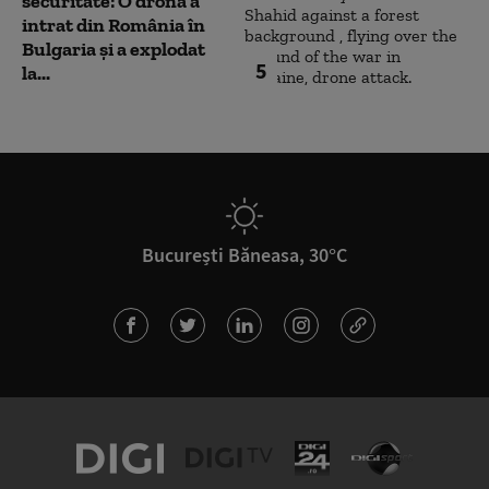
securitate: O dronă a
intrat din România în
Bulgaria şi a explodat
5
la...
București Băneasa, 30°C