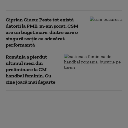
la Turneul F4 al Ligii Campionilor
Ciprian Ciucu: Peste tot există
datorii la PMB, m-am șocat. CSM
are un buget mare, dintre care o
singură secţie cu adevărat
performantă
România a pierdut
ultimul meci din
preliminare la CM
handbal feminin. Cu
cine joacă mai departe
Ultimul meci din
cariera Cristinei
Neagu. Nicuşor Dan a
aruncat de la 7 metri