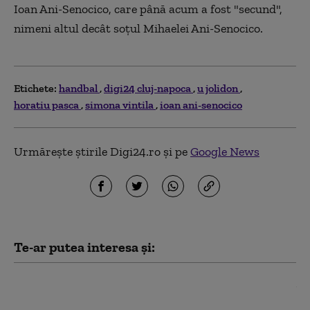
Ioan Ani-Senocico, care până acum a fost "secund",
nimeni altul decât soțul Mihaelei Ani-Senocico.
Etichete:
handbal
digi24 cluj-napoca
u jolidon
horatiu pasca
simona vintila
ioan ani-senocico
Urmărește știrile Digi24.ro și pe
Google News
Te-ar putea interesa și:
Handbal feminin: CSM Bucureşti,
calificare senzaţională după 8 ani