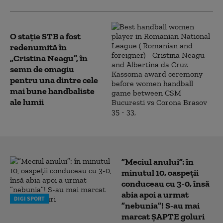
O stație STB a fost
redenumită în
„Cristina Neagu”, în
semn de omagiu
pentru una dintre cele
mai bune handbaliste
ale lumii
”Meciul anului”: în
minutul 10, oaspeții
conduceau cu 3-0, însă
abia apoi a urmat
DIGI SPORT
”nebunia”! S-au mai
marcat ȘAPTE goluri