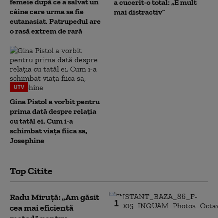
femeie după ce a salvat un
a cucerit-o total: „E mult
câine care urma sa fie
mai distractiv”
eutanasiat. Patrupedul are
o rasă extrem de rară
UTV
Gina Pistol a vorbit pentru
prima dată despre relația
cu tatăl ei. Cum i-a
schimbat viața fiica sa,
Josephine
Top Citite
Radu Miruță: „Am găsit
1
cea mai eficientă