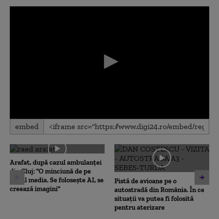
0
embed
seconds
of
0
seconds
Arafat, după cazul ambulanței
din Cluj: "O minciună de pe
social media. Se folosește AI, se
Pistă de avioane pe o
creează imagini"
autostradă din România. În ce
situații va putea fi folosită
pentru aterizare