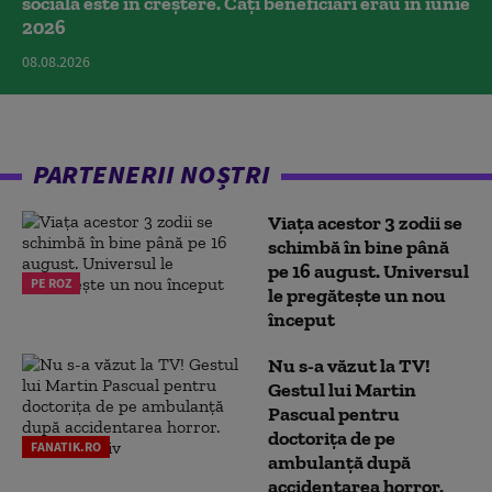
socială este în creștere. Câți beneficiari erau în iunie
2026
08.08.2026
PARTENERII NOȘTRI
Viața acestor 3 zodii se
schimbă în bine până
pe 16 august. Universul
PE ROZ
le pregătește un nou
început
Nu s-a văzut la TV!
Gestul lui Martin
Pascual pentru
doctoriţa de pe
FANATIK.RO
ambulanţă după
accidentarea horror.