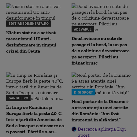
EDITIADEDIMINEATA.RO
ADEVARUL
Niciun stat nu a activat
Două avioane cu sute de
mecanismul UE anti-
pasageri la bord, la un pas
dezinformare în timpul
de o coliziune devastatoare
crizei din Ceuta
pe aeroport. Piloții au
frânat brusc
DIGI SPORT
GANDUL.RO
Noul portar de la Dinamo i-
În timp ce România și
a atras atenția unei actrițe
Europa fierb la peste 40°C,
din România: ”Am fost
într-o țară din America de
împreună în altă viață”
Sud a început o ninsoare ca-
Descarcă aplicația Digi
n povești: Pârtiile s-au...
Sport