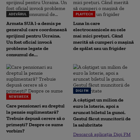
ADEVĂRUL
PLAYTECH
Armata SUA l-a demis pe
Luna în care
generalul care coordonează
electrocasnicele au cele
sprijinul pentru Ucraina.
mai mici prețuri. Când
Un fost oficial invocă
merită să cumperi o mașină
probleme legate de
de spălat sau un frigider
consumul de...
DIGI FM
NEWSWEEK
A câștigat un milion de
Care pensionari au dreptul
euro la loterie, apoi a
la pensie suplimentară?
aruncat biletul la gunoi.
Trebuie depusă cerere să o
Gestul făcut muncitorii de
primești? Despre ce sume
la salubritate
vorbim?
Descarcă aplicația Digi FM