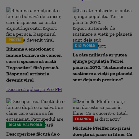
PRO FM
DIGI WORLD
Rihanna a emoționat o
La câte miliarde ar putea
femeie bolnavă de cancer,
ajunge populația Terrei
care îi spusese că arată
până în 2070. "Sistemele de
"îngrozitor" fără perucă.
susținere a vieții pe planetă
Răspunsul artistei a
sunt deja sub presiune"
devenit viral
Descarcă aplicația Pro FM
FILM NOW
DIGI ANIMAL WORLD
Michelle Pfeiffer nu-și mai
Descoperirea făcută de o
dorește să joace în filme. Ce