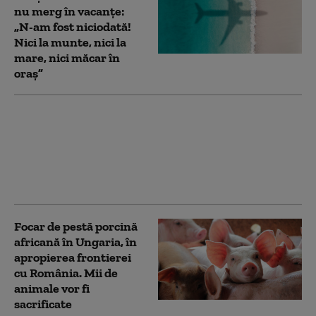
nu merg în vacanțe:
„N-am fost niciodată!
Nici la munte, nici la
mare, nici măcar în
oraș”
Dani Mocanu și
luptătorul „Neveu” au
fost duși la audieri la
Ploiești. Dosarul în
care sunt vizați
Focar de pestă porcină
africană în Ungaria, în
apropierea frontierei
cu România. Mii de
animale vor fi
sacrificate