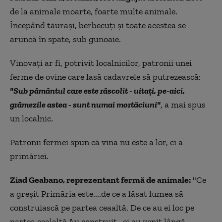
de la animale moarte, foarte multe animale.
Începând tăuraşi, berbecuţi şi toate acestea se
aruncă în spate, sub gunoaie.
Vinovaţi ar fi, potrivit localnicilor, patronii unei
ferme de ovine care lasă cadavrele să putrezească:
"Sub pământul care este răscolit - uitaţi, pe-aici,
grămezile astea - sunt numai mortăciuni"
, a mai spus
un localnic.
Patronii fermei spun că vina nu este a lor, ci a
primăriei.
Ziad Geabano, reprezentant fermă de animale:
"Ce
a greşit Primăria este....de ce a lăsat lumea să
construiască pe partea ceaaltă. De ce au ei loc pe
partea cealaltă Au construit...ei au venit lângă