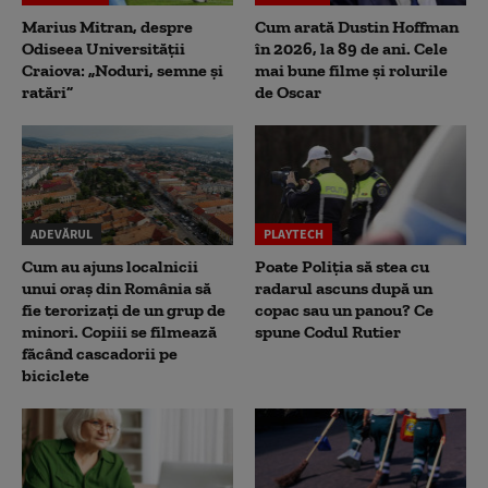
Marius Mitran, despre
Cum arată Dustin Hoffman
Odiseea Universității
în 2026, la 89 de ani. Cele
Craiova: „Noduri, semne și
mai bune filme și rolurile
ratări”
de Oscar
ADEVĂRUL
PLAYTECH
Cum au ajuns localnicii
Poate Poliția să stea cu
unui oraș din România să
radarul ascuns după un
fie terorizați de un grup de
copac sau un panou? Ce
minori. Copiii se filmează
spune Codul Rutier
făcând cascadorii pe
biciclete