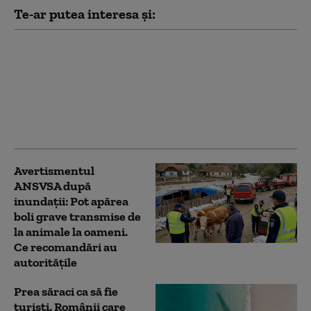
Te-ar putea interesa și:
„Apocalipsa comandată
prin poștă”. Epidemia
de ciclosporiază din
SUA expune pericolul
unui viitor scenariu de
coșmar: atacul biologic
Avertismentul
ANSVSA după
inundații: Pot apărea
boli grave transmise de
la animale la oameni.
Ce recomandări au
autoritățile
Prea săraci ca să fie
turiști. Românii care