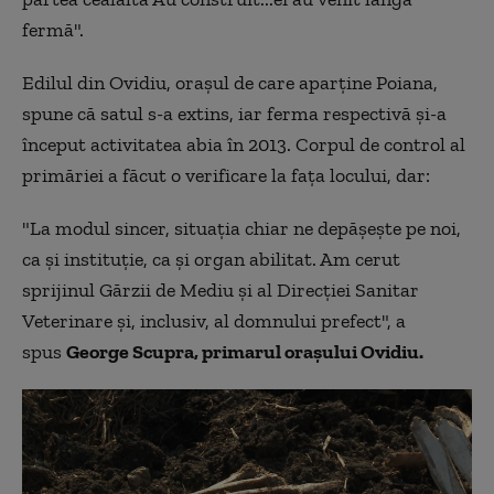
fermă".
Edilul din Ovidiu, oraşul de care aparţine Poiana,
spune că satul s-a extins, iar ferma respectivă şi-a
început activitatea abia în 2013. Corpul de control al
primăriei a făcut o verificare la faţa locului, dar:
"La modul sincer, situaţia chiar ne depăşeşte pe noi,
ca şi instituţie, ca şi organ abilitat. Am cerut
sprijinul Gărzii de Mediu şi al Direcţiei Sanitar
Veterinare şi, inclusiv, al domnului prefect", a
spus
George Scupra, primarul oraşului Ovidiu.