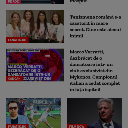
început
PE ROZ
Tenismena română s-a
căsătorit în mare
secret. Cine este alesul
inimii
FANATIK.RO
Marco Verratti,
dezbrăcat de o
dansatoare într-un
club exclusivist din
Mykonos. Campionul
CANCAN
italian a cedat complet
în fața ispitei!
FANATIK.RO
FILM NOW