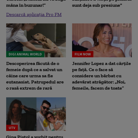
mâna în buzunar!”
sunt deja sub presiune"
Descarcă aplicația Pro FM
DIGI ANIMAL WORLD
FILM NOW
Descoperirea făcută de o
Jennifer Lopez a dat cărțile
femeie după ce a salvat un
pe față. Ce o face să
câine care urma sa fie
considere un bărbat cu
eutanasiat. Patrupedul are
adevărat atrăgător: „Noi,
o rasă extrem de rară
femeile, facem de toate”
UTV
Gina Pistol a vorbit pentru