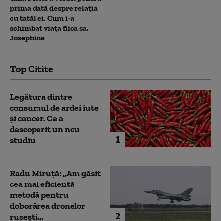
prima dată despre relația
cu tatăl ei. Cum i-a
schimbat viața fiica sa,
Josephine
Top Citite
Legătura dintre
consumul de ardei iute
și cancer. Ce a
descoperit un nou
1
studiu
Radu Miruță: „Am găsit
cea mai eficientă
metodă pentru
doborârea dronelor
2
rusești...