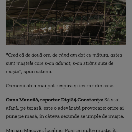
"Cred că de două ore, de când am dat cu mătura, astea
sunt muştele care s-au adunat, s-au strâns sute de
muşte"
, spun sătenii.
Oamenii abia mai pot respira şi ies rar din case.
Oana Manoilă, reporter Digi24 Constanţa:
Să stai
afară, pe terasă, este o adevărată provocare: orice ai
pune pe masă, în câteva secunde se umple de muşte.
Marian Macovei, localnic: Foarte multe muşte; îţi