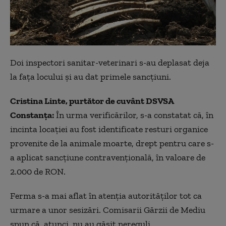
Doi inspectori sanitar-veterinari s-au deplasat deja
la faţa locului şi au dat primele sancţiuni.
Cristina Linte, purtător de cuvânt DSVSA
Constanţa:
În urma verificărilor, s-a constatat că, în
incinta locaţiei au fost identificate resturi organice
provenite de la animale moarte, drept pentru care s-
a aplicat sancţiune contravenţională, în valoare de
2.000 de RON.
Ferma s-a mai aflat în atenţia autorităţilor tot ca
urmare a unor sesizări. Comisarii Gărzii de Mediu
spun că, atunci, nu au găsit nereguli.