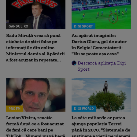
GANDUL.RO
DIGI SPORT
Radu Miruţă vrea să pună
Au apărut imaginile:
etichete de știri false pe
Darius Olaru, gol de autor
informațiile din online.
în Belgia! Comentatorii:
Ministrul demis al Apărării
"Nu se poate așa ceva"
a fost acuzat în repetate...
Descarcă aplicația Digi
Sport
PRO FM
DIGI WORLD
Lucian Viziru, reacție
La câte miliarde ar putea
fermă după ce a fost acuzat
ajunge populația Terrei
de fani că cere bani pe
până în 2070. "Sistemele de
TikTok: „Nimeni nu vă bagă
susținere a vieții pe planetă