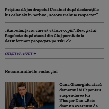
Priștina dă jos drapelul Ucrainei după declarațiile
lui Zelenski în Serbia: „Kosovo trebuie respectat”
„Ambulanța nu vine să vă fure copiii”. Reacția lui
Rogobete după atacul din Cluj pornit de la
dezinformări propagate pe TikTok
CITEȘTE MAI MULTE
Recomandările redacţiei
Oana Gheorghiu atacă
demersul AUR pentru
suspendarea lui
Nicușor Dan: „Este
doar un exercițiu de