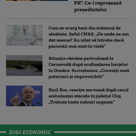
PR”. Ce-i reproșează
președintelui
Cum se scurg bani din sistemul de
sănătate. Șeful CNAS: „De unde ne-am
dat seama? Au uitat să întrebe dacă
pacienții mai sunt în viață”
Situația rămâne periculoasă la
Cernavodă după scufundarea barjelor
în Dunăre. Scrioșteanu: „Curenții sunt
puternici și imprevizibili”
Emil Boc, reacție nervoasă după cazul
ambulanței atacate în județul Cluj.
„Trebuie luate măsuri urgente”
DIGI ECONOMIC