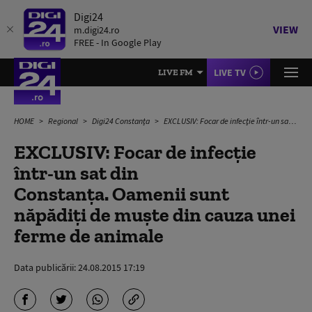
Digi24
VIEW
m.digi24.ro
FREE - In Google Play
LIVE TV
LIVE FM
HOME
Regional
Digi24 Constanța
EXCLUSIV: Focar de infecţie într-un sat din Constanţa. Oamenii sunt năpădiţi de muşte din cauza unei ferme de animale
EXCLUSIV: Focar de infecţie
într-un sat din
Constanţa. Oamenii sunt
năpădiţi de muşte din cauza unei
ferme de animale
Data publicării:
24.08.2015 17:19