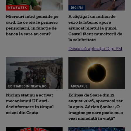
NEWSWEEK
DIGI FM
Miercuri intră pensiile pe
A câștigat un milion de
card. La ce oră le primesc
euro la loterie, apoi a
pensionarii, în funcție de
aruncat biletul la gunoi.
banca la care au cont?
Gestul făcut muncitorii de
la salubritate
Descarcă aplicația Digi FM
EDITIADEDIMINEATA.RO
ADEVARUL
Niciun stat nu a activat
Eclipsa de Soare din 12
mecanismul UE anti-
august 2026, spectacol rar
dezinformare în timpul
la apus. Adrian Șonka: „O
crizei din Ceuta
imagine pe care poate nu o
vezi niciodată în viață”