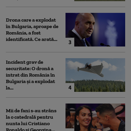
Drona care a explodat
în Bulgaria, aproape de
România, a fost
identificată. Ce arată...
3
Incident grav de
securitate: O dronă a
intrat din România în
Bulgaria şi a explodat
4
la...
Mii de fani s-au strâns
la o catedrală pentru
nunta lui Cristiano
Ronaldo şi Georgina...