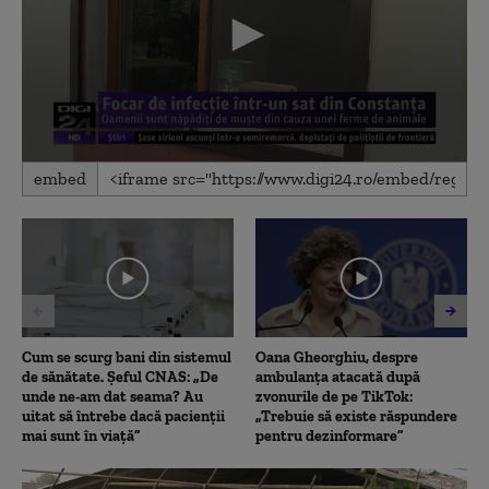
0
embed
seconds
of
2
minutes,
43
seconds
Cum se scurg bani din sistemul
Oana Gheorghiu, despre
de sănătate. Șeful CNAS: „De
ambulanța atacată după
unde ne-am dat seama? Au
zvonurile de pe TikTok:
uitat să întrebe dacă pacienții
„Trebuie să existe răspundere
mai sunt în viață”
pentru dezinformare”