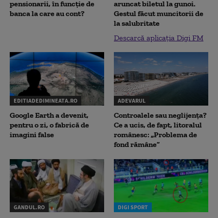
pensionarii, în funcție de
aruncat biletul la gunoi.
banca la care au cont?
Gestul făcut muncitorii de
la salubritate
Descarcă aplicația Digi FM
EDITIADEDIMINEATA.RO
ADEVARUL
Google Earth a devenit,
Controalele sau neglijența?
pentru o zi, o fabrică de
Ce a ucis, de fapt, litoralul
imagini false
românesc: „Problema de
fond rămâne”
GANDUL.RO
DIGI SPORT