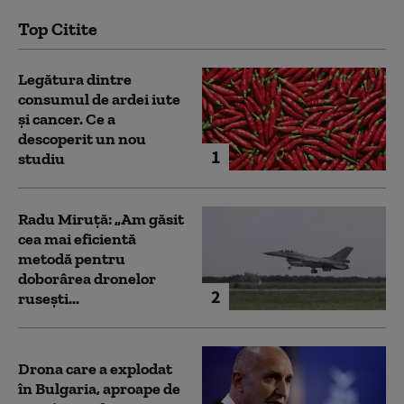
Top Citite
Legătura dintre
consumul de ardei iute
și cancer. Ce a
descoperit un nou
1
studiu
Radu Miruță: „Am găsit
cea mai eficientă
metodă pentru
doborârea dronelor
2
rusești...
Drona care a explodat
în Bulgaria, aproape de