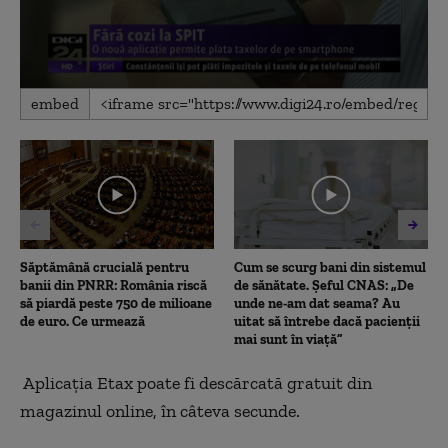
0
embed
seconds
of
1
minute,
29
seconds
Săptămână crucială pentru
Cum se scurg bani din sistemul
banii din PNRR: România riscă
de sănătate. Șeful CNAS: „De
să piardă peste 750 de milioane
unde ne-am dat seama? Au
de euro. Ce urmează
uitat să întrebe dacă pacienții
mai sunt în viață”
Aplicaţia Etax poate fi descărcată gratuit din
magazinul online, în câteva secunde.