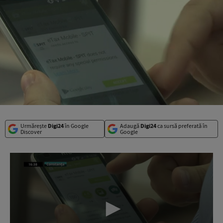
Urmărește
Digi24
în Google
Adaugă
Digi24
ca sursă preferată în
Discover
Google