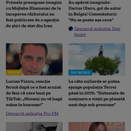
Primele presupuse imagini
Au apărut imaginile:
cu Mojtaba Khamenei de la
Darius Olaru, gol de autor
începerea războiului au
în Belgia! Comentatorii:
fost publicate de o agenție
"Nu se poate așa ceva"
de știri de stat din Iran
Descarcă aplicația Digi
Sport
PRO FM
DIGI WORLD
Lucian Viziru, reacție
La câte miliarde ar putea
fermă după ce a fost acuzat
ajunge populația Terrei
de fani că cere bani pe
până în 2070. "Sistemele de
TikTok: „Nimeni nu vă bagă
susținere a vieții pe planetă
mâna în buzunar!”
sunt deja sub presiune"
Descarcă aplicația Pro FM