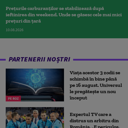
Prețurile carburanților se stabilizează după
ieftinirea din weekend. Unde se găsesc cele mai mici
prețuri din țară
10.08.2026
PARTENERII NOȘTRI
Viața acestor 3 zodii se
schimbă în bine până
pe 16 august. Universul
le pregătește un nou
început
PE ROZ
Expertul TV care a
distrus un arbitru din
România. „E periculos,