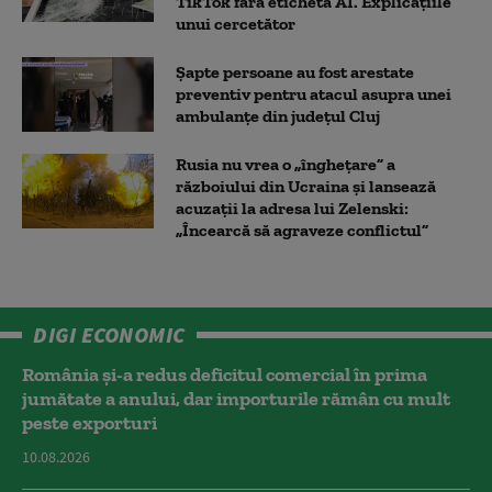
TikTok fără eticheta AI. Explicațiile
unui cercetător
Șapte persoane au fost arestate
preventiv pentru atacul asupra unei
ambulanțe din județul Cluj
Rusia nu vrea o „înghețare” a
războiului din Ucraina și lansează
acuzații la adresa lui Zelenski:
„Încearcă să agraveze conflictul”
DIGI ECONOMIC
România și-a redus deficitul comercial în prima
jumătate a anului, dar importurile rămân cu mult
peste exporturi
10.08.2026