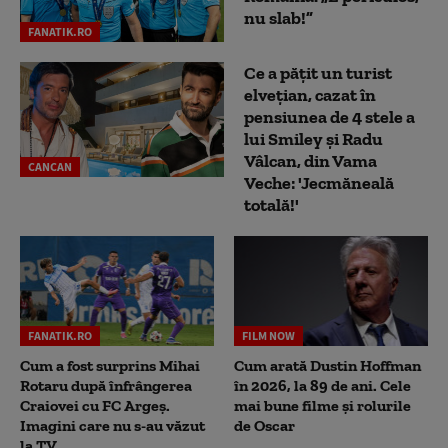
nu slab!”
FANATIK.RO
Ce a pățit un turist
elvețian, cazat în
pensiunea de 4 stele a
lui Smiley și Radu
Vâlcan, din Vama
CANCAN
Veche: 'Jecmăneală
totală!'
FANATIK.RO
FILM NOW
Cum a fost surprins Mihai
Cum arată Dustin Hoffman
Rotaru după înfrângerea
în 2026, la 89 de ani. Cele
Craiovei cu FC Argeș.
mai bune filme și rolurile
Imagini care nu s-au văzut
de Oscar
la TV