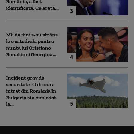
România, a fost
identificată. Ce arată...
3
Mii de fani s-au strâns
la o catedrală pentru
nunta lui Cristiano
Ronaldo şi Georgina...
4
Incident grav de
securitate: O dronă a
intrat din România în
Bulgaria şi a explodat
5
la...