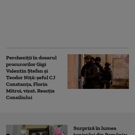
Mitroi, audiat ca
martor, de către
procurori, după
percheziții la sediul
unei firme unde e
acționar
Percheziții în dosarul
procurorilor Gigi
Valentin Ştefan şi
Teodor Niţă: șeful CJ
Constanța, Florin
Mitroi, vizat. Reacția
Consiliului
Surpriză în lumea
tenisului din România: