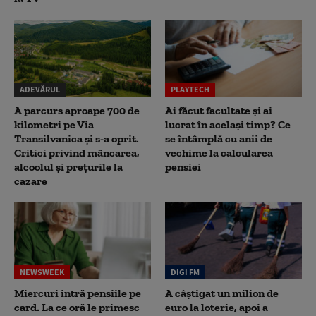
ADEVĂRUL
PLAYTECH
A parcurs aproape 700 de
Ai făcut facultate și ai
kilometri pe Via
lucrat în același timp? Ce
Transilvanica și s-a oprit.
se întâmplă cu anii de
Critici privind mâncarea,
vechime la calcularea
alcoolul și prețurile la
pensiei
cazare
NEWSWEEK
DIGI FM
Miercuri intră pensiile pe
A câștigat un milion de
card. La ce oră le primesc
euro la loterie, apoi a