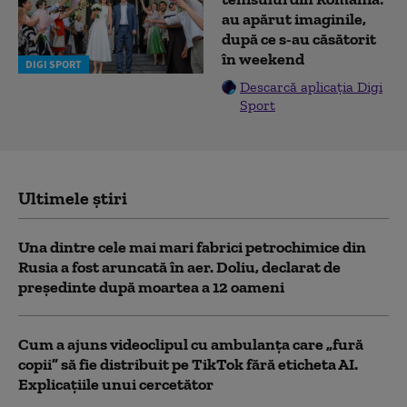
au apărut imaginile,
după ce s-au căsătorit
în weekend
DIGI SPORT
Descarcă aplicația Digi
Sport
Ultimele știri
Una dintre cele mai mari fabrici petrochimice din
Rusia a fost aruncată în aer. Doliu, declarat de
președinte după moartea a 12 oameni
Cum a ajuns videoclipul cu ambulanța care „fură
copii” să fie distribuit pe TikTok fără eticheta AI.
Explicațiile unui cercetător