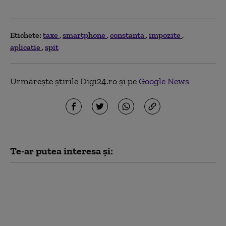
Etichete:
taxe
smartphone
constanta
impozite
aplicatie
spit
Urmărește știrile Digi24.ro și pe
Google News
Te-ar putea interesa și:
Iran și Oman, gata de
un acord privind
împărțirea controlului
asupra Strâmtorii
Ormuz și a veniturilor