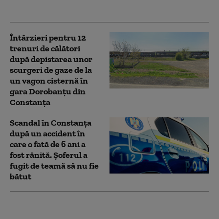
din „taxe”
Întârzieri pentru 12
trenuri de călători
după depistarea unor
scurgeri de gaze de la
un vagon cisternă în
gara Dorobanţu din
Constanța
Scandal în Constanța
după un accident în
care o fată de 6 ani a
fost rănită. Şoferul a
fugit de teamă să nu fie
bătut
Preşedintele CJ
Constanţa, Florin