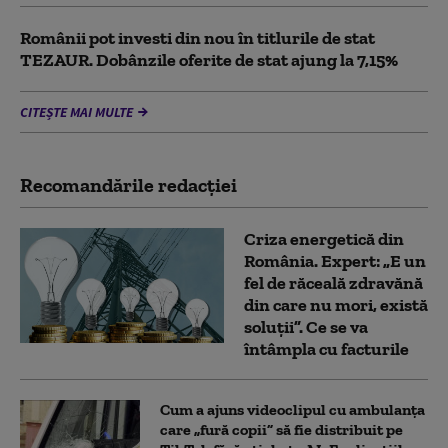
Românii pot investi din nou în titlurile de stat
TEZAUR. Dobânzile oferite de stat ajung la 7,15%
CITEȘTE MAI MULTE
Recomandările redacţiei
Criza energetică din
România. Expert: „E un
fel de răceală zdravănă
din care nu mori, există
soluții”. Ce se va
întâmpla cu facturile
Cum a ajuns videoclipul cu ambulanța
care „fură copii” să fie distribuit pe