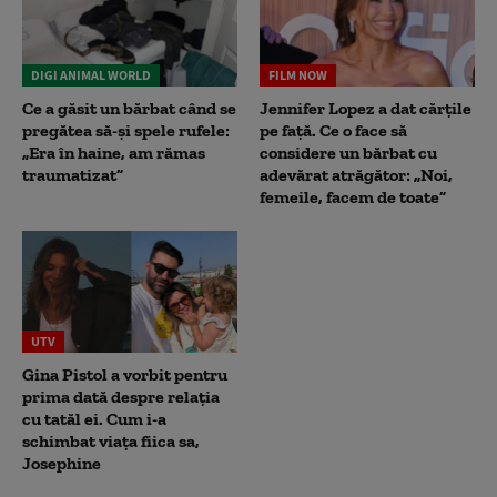
DIGI ANIMAL WORLD
FILM NOW
Ce a găsit un bărbat când se
Jennifer Lopez a dat cărțile
pregătea să-și spele rufele:
pe față. Ce o face să
„Era în haine, am rămas
considere un bărbat cu
traumatizat”
adevărat atrăgător: „Noi,
femeile, facem de toate”
UTV
Gina Pistol a vorbit pentru
prima dată despre relația
cu tatăl ei. Cum i-a
schimbat viața fiica sa,
Josephine