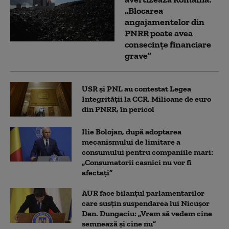
„Blocarea
angajamentelor din
PNRR poate avea
consecințe financiare
grave”
USR și PNL au contestat Legea
Integrității la CCR. Milioane de euro
din PNRR, în pericol
Ilie Bolojan, după adoptarea
mecanismului de limitare a
consumului pentru companiile mari:
„Consumatorii casnici nu vor fi
afectați”
AUR face bilanțul parlamentarilor
care susțin suspendarea lui Nicușor
Dan. Dungaciu: „Vrem să vedem cine
semnează și cine nu”