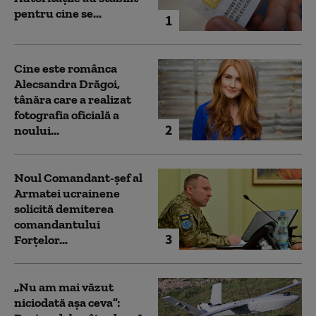
pentru cine se...
1
Cine este românca
Alecsandra Drăgoi,
tânăra care a realizat
fotografia oficială a
2
noului...
Noul Comandant-șef al
Armatei ucrainene
solicită demiterea
comandantului
3
Forțelor...
„Nu am mai văzut
niciodată așa ceva”: