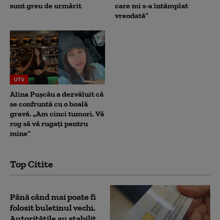
sunt greu de urmărit
care mi s-a întâmplat
vreodată”
UTV
Alina Pușcău a dezvăluit că
se confruntă cu o boală
gravă. „Am cinci tumori. Vă
rog să vă rugați pentru
mine”
Top Citite
Până când mai poate fi
folosit buletinul vechi.
Autoritățile au stabilit