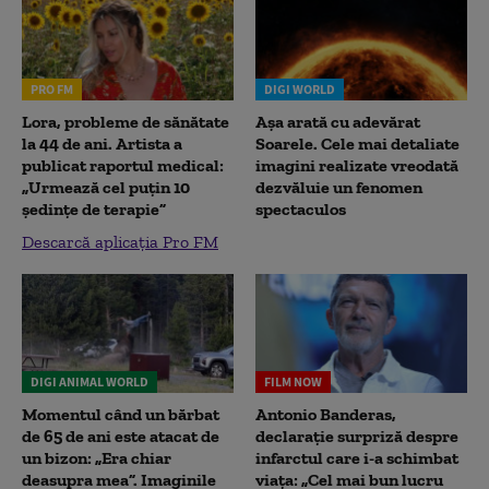
PRO FM
DIGI WORLD
Lora, probleme de sănătate
Așa arată cu adevărat
la 44 de ani. Artista a
Soarele. Cele mai detaliate
publicat raportul medical:
imagini realizate vreodată
„Urmează cel puțin 10
dezvăluie un fenomen
ședințe de terapie”
spectaculos
Descarcă aplicația Pro FM
DIGI ANIMAL WORLD
FILM NOW
Momentul când un bărbat
Antonio Banderas,
de 65 de ani este atacat de
declarație surpriză despre
un bizon: „Era chiar
infarctul care i-a schimbat
deasupra mea”. Imaginile
viața: „Cel mai bun lucru