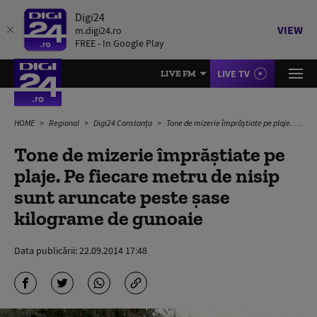
Digi24
VIEW
m.digi24.ro
FREE - In Google Play
LIVE TV
LIVE FM
HOME
Regional
Digi24 Constanța
Tone de mizerie împrăştiate pe plaje. Pe fiecare metru de nisip sunt aruncate peste şase kilograme de gunoaie
Tone de mizerie împrăştiate pe
plaje. Pe fiecare metru de nisip
sunt aruncate peste şase
kilograme de gunoaie
Data publicării:
22.09.2014 17:48