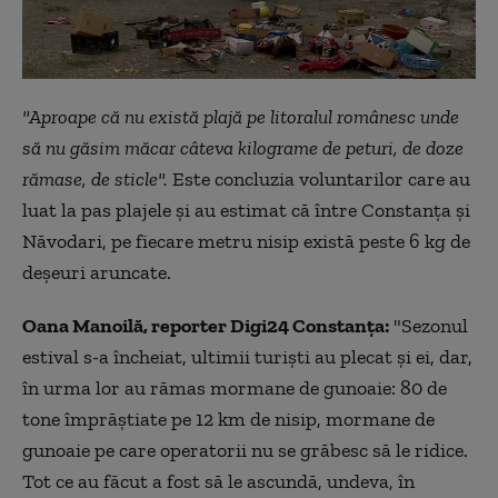
"Aproape că nu există plajă pe litoralul românesc unde
să nu găsim măcar câteva kilograme de peturi, de doze
rămase, de sticle".
Este concluzia voluntarilor care au
luat la pas plajele şi au estimat că între Constanţa şi
Năvodari, pe fiecare metru nisip există peste 6 kg de
deşeuri aruncate.
Oana Manoilă, reporter Digi24 Constanţa:
"Sezonul
estival s-a încheiat, ultimii turişti au plecat şi ei, dar,
în urma lor au rămas mormane de gunoaie: 80 de
tone împrăştiate pe 12 km de nisip, mormane de
gunoaie pe care operatorii nu se grăbesc să le ridice.
Tot ce au făcut a fost să le ascundă, undeva, în