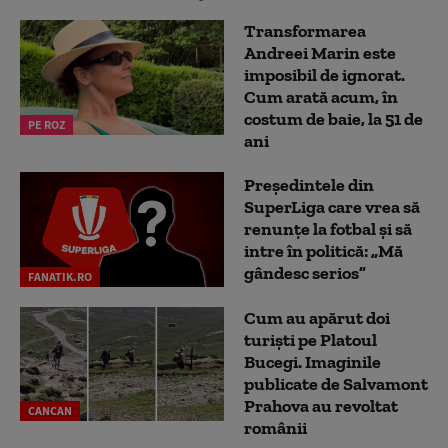
Transformarea
Andreei Marin este
imposibil de ignorat.
Cum arată acum, în
costum de baie, la 51 de
PE ROZ
ani
Președintele din
SuperLiga care vrea să
renunțe la fotbal și să
intre în politică: „Mă
gândesc serios”
FANATIK.RO
Cum au apărut doi
turiști pe Platoul
Bucegi. Imaginile
publicate de Salvamont
Prahova au revoltat
CANCAN
românii