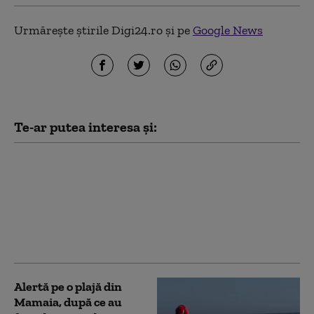
Urmărește știrile Digi24.ro și pe
Google News
Te-ar putea interesa și:
Garda de Mediu: 58 de
verificări, amenzi de
1,76 milioane de lei şi o
sesizare penală în doar
48 de ore de control pe
litoral
Alertă pe o plajă din
Mamaia, după ce au