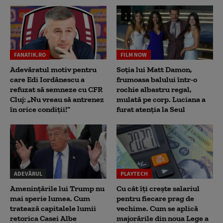
FANATIK.RO
FILM NOW
Adevăratul motiv pentru
Soția lui Matt Damon,
care Edi Iordănescu a
frumoasa balului într-o
refuzat să semneze cu CFR
rochie albastru regal,
Cluj: „Nu vreau să antrenez
mulată pe corp. Luciana a
în orice condiții!”
furat atenția la Seul
ADEVĂRUL
PLAYTECH
Amenințările lui Trump nu
Cu cât îți crește salariul
mai sperie lumea. Cum
pentru fiecare prag de
tratează capitalele lumii
vechime. Cum se aplică
retorica Casei Albe
majorările din noua Lege a