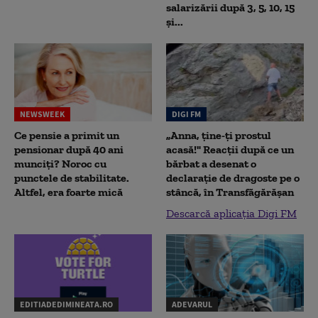
salarizării după 3, 5, 10, 15
și...
NEWSWEEK
DIGI FM
Ce pensie a primit un
„Anna, ţine-ţi prostul
pensionar după 40 ani
acasă!" Reacţii după ce un
munciți? Noroc cu
bărbat a desenat o
punctele de stabilitate.
declaraţie de dragoste pe o
Altfel, era foarte mică
stâncă, în Transfăgărăşan
Descarcă aplicația Digi FM
EDITIADEDIMINEATA.RO
ADEVARUL