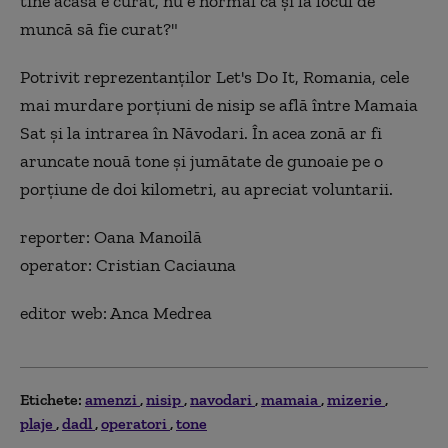
tine acasă e curat, nu e normal ca şi la locul de
muncă să fie curat?"
Potrivit reprezentanţilor Let's Do It, Romania, cele
mai murdare porţiuni de nisip se află între Mamaia
Sat şi la intrarea în Năvodari. În acea zonă ar fi
aruncate nouă tone şi jumătate de gunoaie pe o
porţiune de doi kilometri, au apreciat voluntarii.
reporter: Oana Manoilă
operator: Cristian Caciauna
editor web: Anca Medrea
Etichete:
amenzi
nisip
navodari
mamaia
mizerie
plaje
dadl
operatori
tone