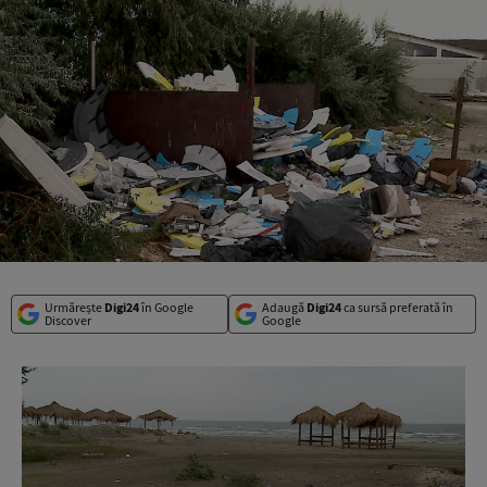
Urmărește
Digi24
în Google
Adaugă
Digi24
ca sursă preferată în
Discover
Google