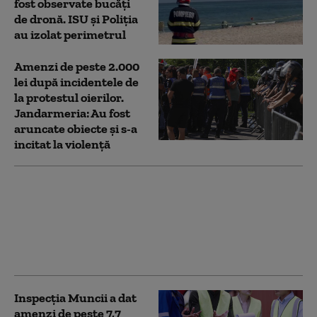
fost observate bucăți
de dronă. ISU și Poliția
au izolat perimetrul
Amenzi de peste 2.000
lei după incidentele de
la protestul oierilor.
Jandarmeria: Au fost
aruncate obiecte și s-a
incitat la violență
Amenzi de peste un
milion de lei date de
ANPC pe Litoral. Care
au fost principalele
abateri constatate
Inspecția Muncii a dat
amenzi de peste 7,7