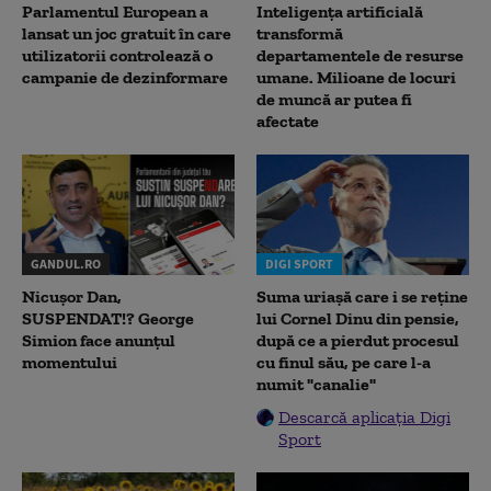
Parlamentul European a
Inteligența artificială
lansat un joc gratuit în care
transformă
utilizatorii controlează o
departamentele de resurse
campanie de dezinformare
umane. Milioane de locuri
de muncă ar putea fi
afectate
GANDUL.RO
DIGI SPORT
Nicușor Dan,
Suma uriașă care i se reține
SUSPENDAT!? George
lui Cornel Dinu din pensie,
Simion face anunțul
după ce a pierdut procesul
momentului
cu finul său, pe care l-a
numit "canalie"
Descarcă aplicația Digi
Sport