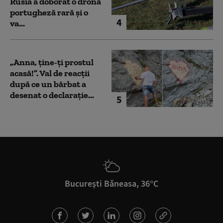
Rusia a doborât o dronă
portugheză rară și o
4
va...
„Anna, ţine-ţi prostul
acasă!”. Val de reacții
după ce un bărbat a
desenat o declarație...
5
București Băneasa, 36°C