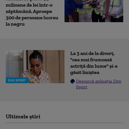
milioane de lei într-o
săptămână. Aproape
300 de persoane lucrau
la negru
La 3 ani de la divorț,
"cea mai frumoasă
actriță din lume" și-a
găsit liniștea
DIGI SPORT
Descarcă aplicația Digi
Sport
Ultimele știri