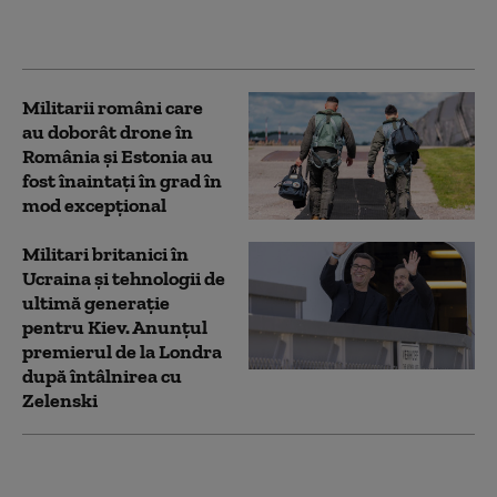
anti-dronă și 200 de
militari iberici
Militarii români care
au doborât drone în
România și Estonia au
fost înaintaţi în grad în
mod excepţional
Militari britanici în
Ucraina și tehnologii de
ultimă generație
pentru Kiev. Anunțul
premierul de la Londra
după întâlnirea cu
Zelenski
Un elicopter cu cinci