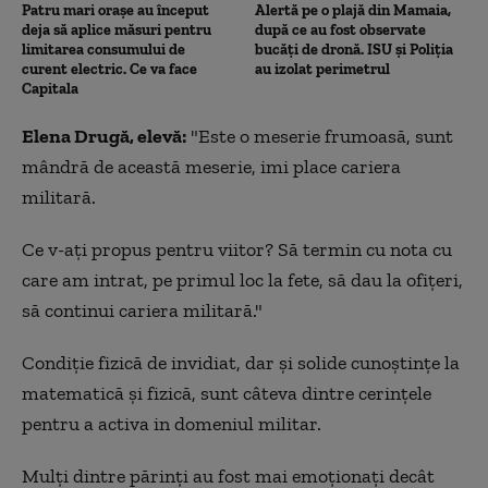
Patru mari orașe au început
Alertă pe o plajă din Mamaia,
deja să aplice măsuri pentru
după ce au fost observate
limitarea consumului de
bucăți de dronă. ISU și Poliția
curent electric. Ce va face
au izolat perimetrul
Capitala
Elena Drugă, elevă:
"Este o meserie frumoasă, sunt
mândră de această meserie, imi place cariera
militară.
Ce v-aţi propus pentru viitor? Să termin cu nota cu
care am intrat, pe primul loc la fete, să dau la ofiţeri,
să continui cariera militară."
Condiţie fizică de invidiat, dar şi solide cunoştinţe la
matematică şi fizică, sunt câteva dintre cerinţele
pentru a activa in domeniul militar.
Mulţi dintre părinţi au fost mai emoţionaţi decât