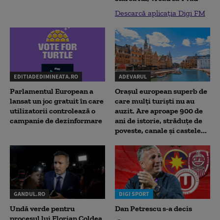
Descarcă aplicația Digi FM
EDITIADEDIMINEATA.RO
ADEVARUL
Parlamentul European a
Orașul european superb de
lansat un joc gratuit în care
care mulți turiști nu au
utilizatorii controlează o
auzit. Are aproape 900 de
campanie de dezinformare
ani de istorie, străduțe de
poveste, canale și castele...
GANDUL.RO
DIGI SPORT
Undă verde pentru
Dan Petrescu s-a decis
procesul lui Florian Coldea