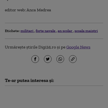
editor web: Anca Medrea
Etichete:
militari
forte navale
an scolar
scoala maistri
Urmărește știrile Digi24.ro și pe
Google News
Te-ar putea interesa și:
NATO trimite în
România avioane F-18
din Spania, elicoptere