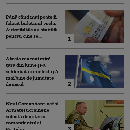
Până când mai poate fi
folosit buletinul vechi.
Autoritățile au stabilit
pentru cine se...
1
A treia cea mai mică
țară din lume și-a
schimbat numele după
mai bine de jumătate
2
de secol
Noul Comandant-șef al
Armatei ucrainene
solicită demiterea
comandantului
3
Forțelor...