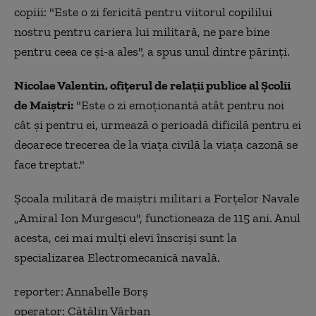
copiii: "Este o zi fericită pentru viitorul copililui
nostru pentru cariera lui militară, ne pare bine
pentru ceea ce şi-a ales", a spus unul dintre părinţi.
Nicolae Valentin, ofiţerul de relaţii publice al Şcolii
de Maiştri:
"Este o zi emoţionantă atât pentru noi
cât şi pentru ei, urmează o perioadă dificilă pentru ei
deoarece trecerea de la viaţa civilă la viaţa cazonă se
face treptat."
Şcoala militară de maiştri militari a Forţelor Navale
„Amiral Ion Murgescu", functioneaza de 115 ani. Anul
acesta, cei mai mulţi elevi înscrişi sunt la
specializarea Electromecanică navală.
reporter: Annabelle Borş
operator: Cătălin Vârban