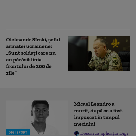
militari la bord s-a
prăbușit în Cehia. A
fost raportat un mort
Oleksandr Sîrski, șeful
armatei ucrainene:
„Sunt soldați care nu
au părăsit linia
frontului de 200 de
zile”
Micael Leandro a
murit, după ce a fost
împușcat în timpul
meciului
DIGI SPORT
Descarcă aplicația Digi