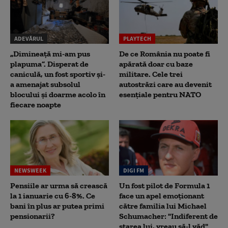
ADEVĂRUL
PLAYTECH
„Dimineață mi-am pus
De ce România nu poate fi
plapuma”. Disperat de
apărată doar cu baze
caniculă, un fost sportiv și-
militare. Cele trei
a amenajat subsolul
autostrăzi care au devenit
blocului și doarme acolo în
esențiale pentru NATO
fiecare noapte
NEWSWEEK
DIGI FM
Pensiile ar urma să crească
Un fost pilot de Formula 1
la 1 ianuarie cu 6-8%. Ce
face un apel emoționant
bani în plus ar putea primi
către familia lui Michael
pensionarii?
Schumacher: "Indiferent de
starea lui, vreau să-l văd"