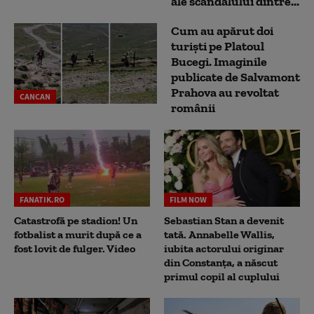
ale scandalului dintre...
Cum au apărut doi
turiști pe Platoul
Bucegi. Imaginile
publicate de Salvamont
Prahova au revoltat
CANCAN
românii
FANATIK.RO
FILM NOW
Catastrofă pe stadion! Un
Sebastian Stan a devenit
fotbalist a murit după ce a
tată. Annabelle Wallis,
fost lovit de fulger. Video
iubita actorului originar
din Constanța, a născut
primul copil al cuplului