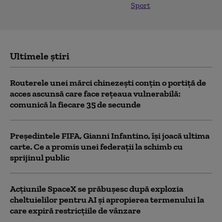
Sport
Ultimele știri
Routerele unei mărci chinezești conțin o portiță de
acces ascunsă care face rețeaua vulnerabilă:
comunică la fiecare 35 de secunde
Președintele FIFA, Gianni Infantino, îşi joacă ultima
carte. Ce a promis unei federații la schimb cu
sprijinul public
Acţiunile SpaceX se prăbuşesc după explozia
cheltuielilor pentru AI şi apropierea termenului la
care expiră restricţiile de vânzare