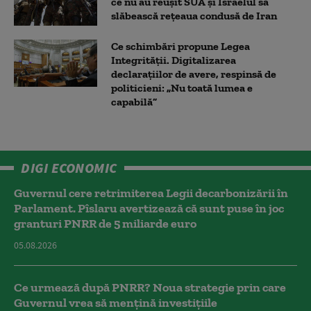
ce nu au reușit SUA și Israelul să
slăbească rețeaua condusă de Iran
Ce schimbări propune Legea
Integrității. Digitalizarea
declarațiilor de avere, respinsă de
politicieni: „Nu toată lumea e
capabilă”
DIGI ECONOMIC
Guvernul cere retrimiterea Legii decarbonizării în
Parlament. Pîslaru avertizează că sunt puse în joc
granturi PNRR de 5 miliarde euro
05.08.2026
Ce urmează după PNRR? Noua strategie prin care
Guvernul vrea să mențină investițiile