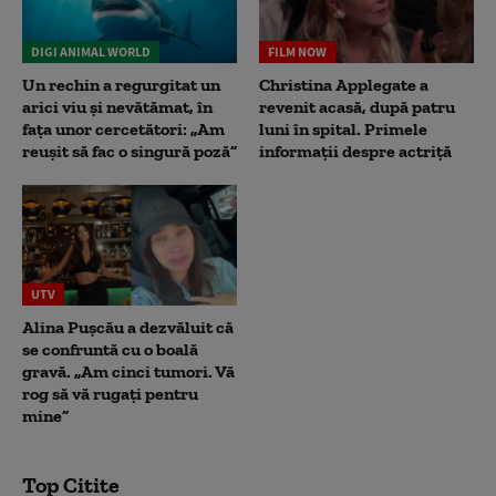
DIGI ANIMAL WORLD
FILM NOW
Un rechin a regurgitat un
Christina Applegate a
arici viu și nevătămat, în
revenit acasă, după patru
fața unor cercetători: „Am
luni în spital. Primele
reușit să fac o singură poză”
informații despre actriță
UTV
Alina Pușcău a dezvăluit că
se confruntă cu o boală
gravă. „Am cinci tumori. Vă
rog să vă rugați pentru
mine”
Top Citite