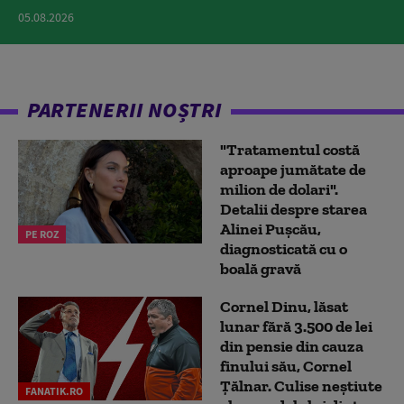
05.08.2026
PARTENERII NOȘTRI
"Tratamentul costă
aproape jumătate de
milion de dolari".
Detalii despre starea
Alinei Pușcău,
PE ROZ
diagnosticată cu o
boală gravă
Cornel Dinu, lăsat
lunar fără 3.500 de lei
din pensie din cauza
finului său, Cornel
Țălnar. Culise neștiute
FANATIK.RO