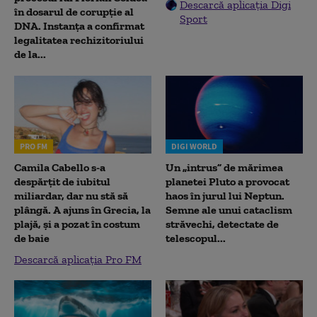
Descarcă aplicația Digi
în dosarul de corupție al
Sport
DNA. Instanța a confirmat
legalitatea rechizitoriului
de la...
PRO FM
DIGI WORLD
Camila Cabello s-a
Un „intrus” de mărimea
despărțit de iubitul
planetei Pluto a provocat
miliardar, dar nu stă să
haos în jurul lui Neptun.
plângă. A ajuns în Grecia, la
Semne ale unui cataclism
plajă, și a pozat în costum
străvechi, detectate de
de baie
telescopul...
Descarcă aplicația Pro FM