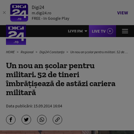
Digi24
VIEW
m.digi24.ro
FREE - In Google Play
LIVE TV
LIVE FM
HOME
Regional
Digi24 Constanța
Un nou an şcolar pentru militari. 52 de tineri îmbrăţişează de astăzi cariera militară
Un nou an şcolar pentru
militari. 52 de tineri
îmbrăţişează de astăzi cariera
militară
Data publicării:
15.09.2014 16:04