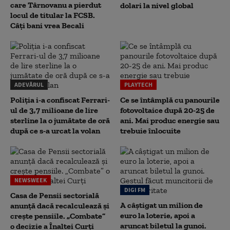
care Târnovanu a pierdut
dolari la nivel global
locul de titular la FCSB.
Câți bani vrea Becali
ADEVĂRUL
PLAYTECH
Poliția i-a confiscat Ferrari-
Ce se întâmplă cu panourile
ul de 3,7 milioane de lire
fotovoltaice după 20-25 de
sterline la o jumătate de oră
ani. Mai produc energie sau
după ce s-a urcat la volan
trebuie înlocuite
NEWSWEEK
DIGI FM
Casa de Pensii sectorială
A câștigat un milion de
anunță dacă recalculează și
euro la loterie, apoi a
crește pensiile. „Combate”
aruncat biletul la gunoi.
o decizie a Înaltei Curți