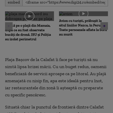
embed
seconds
of
0
seconds
Avion cu turiști, prăbușit la
situl liniilor Nazca, în Peru.
Alertă pe o plajă din Mamaia,
Toate persoanele aflate la bord
după ce au fost observate
au murit
bucăți de dronă. ISU și Poliția
au izolat perimetrul
Plaja Başcov de la Calafat îi face pe turişti să nu
simtă lipsa brizei mării. Cu un buget redus, oamenii
beneficiază de servicii aproape ca pe litoral. Au plajă
amenajată cu nisip fin, apa este ideală pentru înot,
iar restaurantele din zonă îi aşteaptă cu preparate
cu specific pescăresc.
Situată chiar la punctul de frontieră dintre Calafat