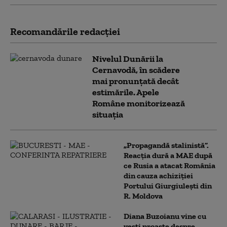
Recomandările redacţiei
Nivelul Dunării la
Cernavodă, în scădere
mai pronunțată decât
estimările. Apele
Române monitorizează
situația
„Propagandă stalinistă”.
Reacția dură a MAE după
ce Rusia a atacat România
din cauza achiziției
Portului Giurgiulești din
R. Moldova
Diana Buzoianu vine cu
vești proaste despre