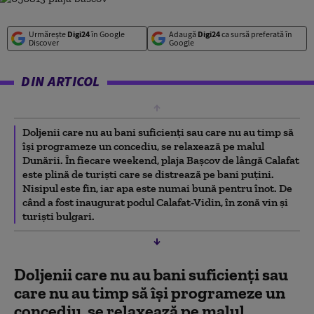
Urmărește
Digi24
în Google
Adaugă
Digi24
ca sursă preferată în
Discover
Google
DIN ARTICOL
Doljenii care nu au bani suficienţi sau care nu au timp să
îşi programeze un concediu, se relaxează pe malul
Dunării. În fiecare weekend, plaja Başcov de lângă Calafat
este plină de turişti care se distrează pe bani puţini.
Nisipul este fin, iar apa este numai bună pentru înot. De
când a fost inaugurat podul Calafat-Vidin, în zonă vin şi
turişti bulgari.
Doljenii care nu au bani suficienţi sau
care nu au timp să îşi programeze un
concediu, se relaxează pe malul