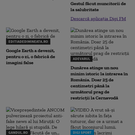
Gestul făcut muncitorii de
la salubritate
Descarcă aplicația Digi FM
EDITIADEDIMINEATA.RO
Google Earth a devenit,
pentru o zi, o fabrică de
ADEVARUL
imagini false
Dunărea atinge un nou
minim istoric la intrarea în
România. Doar 25 de
centimetri până la
următorul prag de
restricții la Cernavodă
GANDUL.RO
DIGI SPORT