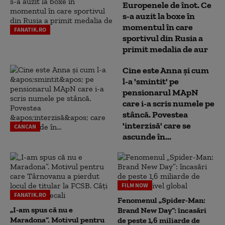
Europenele de înot. Ce
s-a auzit la boxe în
momentul în care
FANATIK.RO
sportivul din Rusia a
primit medalia de aur
Cine este Anna și cum
l-a 'smintit' pe
pensionarul MApN
care i-a scris numele pe
stâncă. Povestea
'interzisă' care se
CANCAN
ascunde în...
FILM NOW
FANATIK.RO
Fenomenul „Spider-Man:
„I-am spus că nu e
Brand New Day”: încasări
Maradona”. Motivul pentru
de peste 1,6 miliarde de