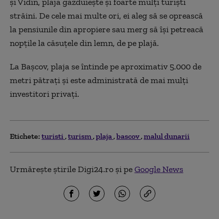
şi Vidin, plaja găzduieşte şi foarte mulţi turişti
străini. De cele mai multe ori, ei aleg să se oprească
la pensiunile din apropiere sau merg să îşi petreacă
nopţile la căsuţele din lemn, de pe plajă.
La Başcov, plaja se întinde pe aproximativ 5.000 de
metri pătraţi şi este administrată de mai mulţi
investitori privaţi.
Etichete:
turisti
turism
plaja
bascov
malul dunarii
Urmărește știrile Digi24.ro și pe
Google News