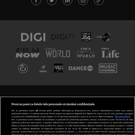
TERMENI ȘI CONDIȚII
POLITICA DE CONFIDENȚIALITATE
Nouă ne pasă ca datele tale personale să rămână confidențiale
Noi și partenerii noștri
30
stocăm și/sau accesăm informații pe dispozitivul dvs., precum identificatorii cookie unici pentru
prelucrarea datelor cu caracter personal. Puteți accepta sau gestiona alegerile dvs. făcând clic mai jos sau în orice moment, pe pagina
ABONARE DIGI TV
cu politica de confidențialitate. Aceste alegeri vor fi raportate partenerilor noștri și nu vă vor afecta navigarea.
Mai multe detalii
Noi si partenerii nostri (retelele de socializare si agentiile de publicitate partenere, precum si furnizorii nostri de servicii de date
analitice) prelucram date pentru a permite website-ului sa functioneze, pentru a personaliza continutul si anunturile publicitare
GESTIONAȚI PREFERINȚELE
afisate in functie de interesele si/sau profilul dvs., pentru a va oferi functionalitati aferente retelelor de socializare si pentru a analiza
traficul pe website. Beneficiati de drepturile prevazute de art. 15-22 din GDPR in legatura cu prelucrarea datelor cu caracter
personal. Aceste drepturi pot fi exercitate prin modalitatea indicata
aici
. Prin click pe “ACCEPT TOATE”, acceptati folosirea tuturor
CODUL DIGI24
Tehnologiilor de tip Cookie, care implica inclusiv acceptul dvs. cu privire la stocarea/accesarea informatiilor de catre Vendor-ii cu