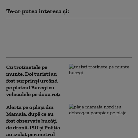
Te-ar putea interesa și:
Hackerii susținuți de statul rus
vizează rețelele Wi-Fi ale
hotelurilor pentru a spiona turiștii,
arată un raport Microsoft
Cu trotinetele pe
munte. Doi turiști au
fost surprinși urcând
pe platoul Bucegi cu
vehiculele pe două roți
Alertă pe o plajă din
Mamaia, după ce au
fost observate bucăți
de dronă. ISU și Poliția
au izolat perimetrul