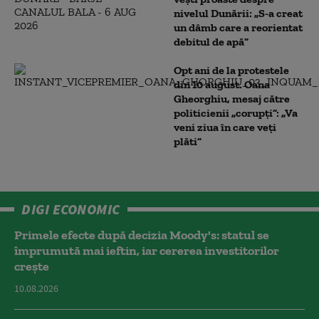
nivelul Dunării: „S-a creat
un dâmb care a reorientat
debitul de apă”
Opt ani de la protestele
din 10 august. Oana
Gheorghiu, mesaj către
politicienii „corupți”: „Va
veni ziua în care veţi
plăti”
DIGI ECONOMIC
Primele efecte după decizia Moody's: statul se
împrumută mai ieftin, iar cererea investitorilor
crește
10.08.2026