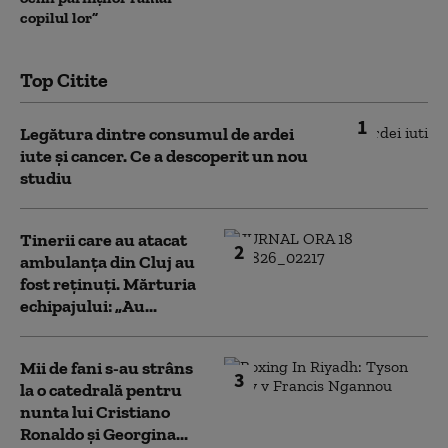
copilul lor”
Top Citite
1
Legătura dintre consumul de ardei
iute și cancer. Ce a descoperit un nou
studiu
Tinerii care au atacat
2
ambulanța din Cluj au
fost reținuți. Mărturia
echipajului: „Au...
Mii de fani s-au strâns
3
la o catedrală pentru
nunta lui Cristiano
Ronaldo şi Georgina...