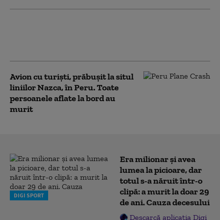
Șase ruși au murit după ce o dronă
ucraineană a căzut pe o plajă aflată la doar
doi kilometri de vila lui Putin
Avion cu turiști, prăbușit la situl
liniilor Nazca, în Peru. Toate
persoanele aflate la bord au
murit
Era milionar și avea
lumea la picioare, dar
totul s-a năruit într-o
clipă: a murit la doar 29
DIGI SPORT
de ani. Cauza decesului
Descarcă aplicația Digi