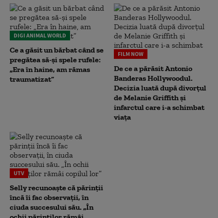
DIGI ANIMAL WORLD
Ce a găsit un bărbat când se
FILM NOW
pregătea să-și spele rufele:
De ce a părăsit Antonio
„Era în haine, am rămas
Banderas Hollywoodul.
traumatizat”
Decizia luată după divorțul
de Melanie Griffith și
infarctul care i-a schimbat
viața
UTV
Selly recunoaște că părinții
încă îi fac observații, în
ciuda succesului său. „În
ochii părinților rămâi