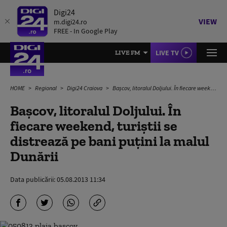
Digi24
VIEW
m.digi24.ro
FREE - In Google Play
LIVE TV
LIVE FM
HOME
Regional
Digi24 Craiova
Başcov, litoralul Doljului. În fiecare weekend, turiştii se distrează pe bani puţini la malul Dunării
Başcov, litoralul Doljului. În
fiecare weekend, turiştii se
distrează pe bani puţini la malul
Dunării
Data publicării:
05.08.2013 11:34