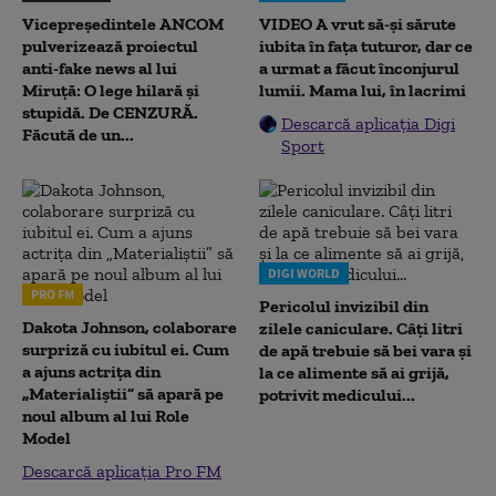
Vicepreședintele ANCOM
VIDEO A vrut să-și sărute
pulverizează proiectul
iubita în fața tuturor, dar ce
anti-fake news al lui
a urmat a făcut înconjurul
Miruță: O lege hilară și
lumii. Mama lui, în lacrimi
stupidă. De CENZURĂ.
Descarcă aplicația Digi
Făcută de un...
Sport
DIGI WORLD
PRO FM
Pericolul invizibil din
Dakota Johnson, colaborare
zilele caniculare. Câți litri
surpriză cu iubitul ei. Cum
de apă trebuie să bei vara și
a ajuns actrița din
la ce alimente să ai grijă,
„Materialiștii” să apară pe
potrivit medicului...
noul album al lui Role
Model
Descarcă aplicația Pro FM