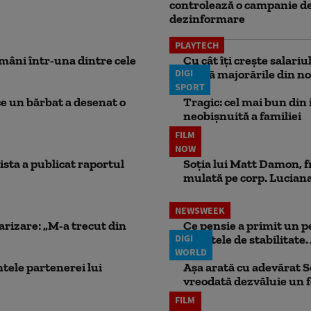
controlează o campanie d
dezinformare
PLAYTECH
mâni într-una dintre cele
Cu cât îți crește salari
DIGI
aplică majorările din no
SPORT
ce un bărbat a desenat o
Tragic: cel mai bun din i
neobișnuită a familiei
FILM
NOW
ista a publicat raportul
Soția lui Matt Damon, f
mulată pe corp. Luciana 
NEWSWEEK
larizare: „M-a trecut din
Ce pensie a primit un 
DIGI
punctele de stabilitate. 
WORLD
ele partenerei lui
Așa arată cu adevărat S
vreodată dezvăluie un
FILM