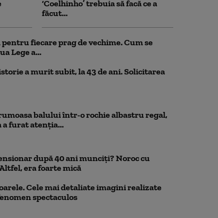
e
‘Coelhinho’ trebuia să facă ce a
făcut...
ul pentru fiecare prag de vechime. Cum se
ua Lege a...
storie a murit subit, la 43 de ani. Solicitarea
rumoasa balului într-o rochie albastru regal,
a furat atenția...
pensionar după 40 ani munciți? Noroc cu
Altfel, era foarte mică
oarele. Cele mai detaliate imagini realizate
 fenomen spectaculos