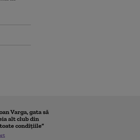
Ioan Varga, gata să
ia alt club din
toate condițiile”
ort