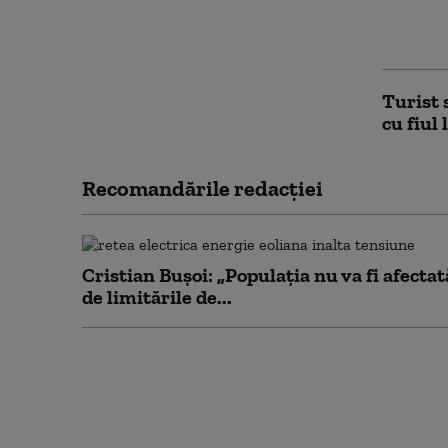
subofiț
o mulți
Turist 
cu fiul 
Recomandările redacţiei
Cristian Bușoi: „Populația nu va fi afectat
de limitările de...