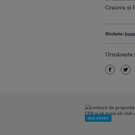
Craiova şi 
Etichete:
busi
Urmărește ș
DIGI SPORT