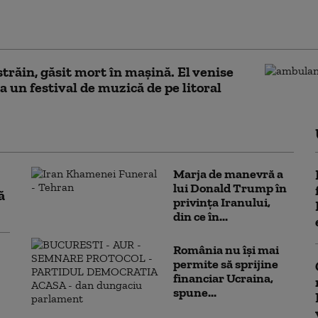
er al Marinei a intrat cu mașina într-
me de oameni: șase morți
străin, găsit mort în mașină. El venise
la un festival de muzică de pe litoral
Marja de manevră a
lui Donald Trump în
ă
privința Iranului,
din ce în...
România nu își mai
permite să sprijine
financiar Ucraina,
spune...