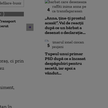
4
„Anna, ţine-ţi prostul
Transport
Noua lege a int
acasă!”. Val de reacții
Avertisment de la Bruxelles
 cerut
deschide calea
după ce un bărbat a
după scandalul centralelor
parteneriatul 
desenat o declarație...
pe cărbune: „Blocarea
Nu poți impune
angajamentelor din PNRR
fără să oferi și
5
poate avea consecințe
financiare”
Tupeul unui primar
PSD după ce a încasat
oraş, ci prin
despăgubiri pentru
au
secetă, iar apoi a
vândut...
niment,
tan în