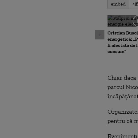
0
embed
seconds
of
0
seconds
Volu
90%
Cristian Bușoi
energetică: „P
fi afectată de 
consum”
Chiar daca p
parcul Nico
încăpăţânat
Organizator
pentru că m
Evenimentul