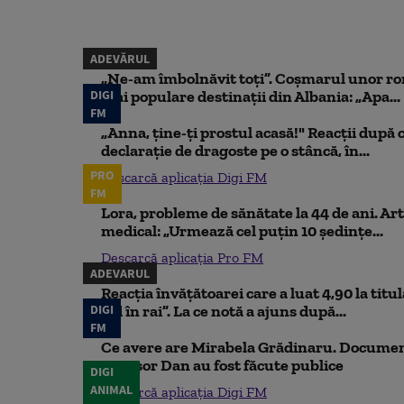
ADEVĂRUL
„Ne-am îmbolnăvit toți”. Coșmarul unor ro
DIGI
mai populare destinații din Albania: „Apa...
FM
„Anna, ţine-ţi prostul acasă!" Reacţii după 
declaraţie de dragoste pe o stâncă, în...
PRO
Descarcă aplicația Digi FM
FM
Lora, probleme de sănătate la 44 de ani. Art
medical: „Urmează cel puțin 10 ședințe...
Descarcă aplicația Pro FM
ADEVARUL
Reacția învățătoarei care a luat 4,90 la titu
DIGI
iad în rai”. La ce notă a ajuns după...
FM
Ce avere are Mirabela Grădinaru. Document
Nicușor Dan au fost făcute publice
DIGI
ANIMAL
Descarcă aplicația Digi FM