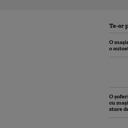
Te-ar p
O mașin
o autos
Bicicle
din Ital
județul
O şofer
cu mași
stare d
Scene d