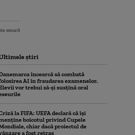
Ultimele știri
Danemarca încearcă să combată
folosirea AI în fraudarea examenelor.
Elevii vor trebui să-şi susţină oral
eseurile
Criză la FIFA: UEFA declară că îşi
menţine boicotul privind Cupele
Mondiale, chiar dacă proiectul de
vânzare a fost retras