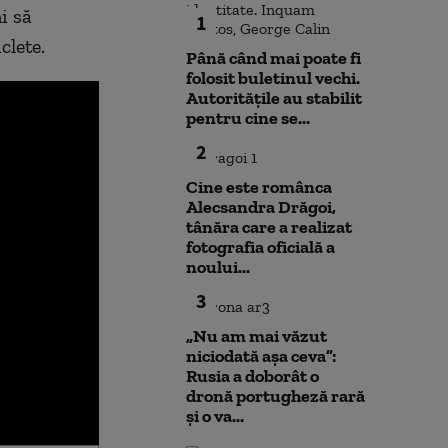
i să
1
iclete.
Până când mai poate fi
folosit buletinul vechi.
Autoritățile au stabilit
pentru cine se...
2
Cine este românca
Alecsandra Drăgoi,
tânăra care a realizat
fotografia oficială a
noului...
3
„Nu am mai văzut
niciodată așa ceva”:
Rusia a doborât o
dronă portugheză rară
și o va...