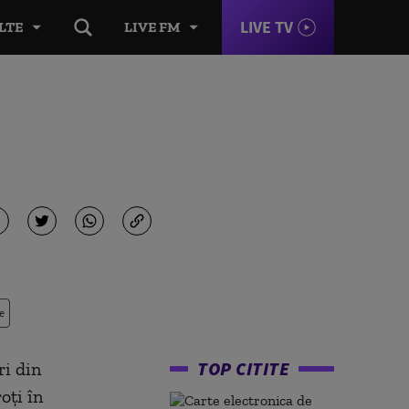
LIVE TV
LTE
LIVE FM
e
TOP CITITE
ri din
oţi în