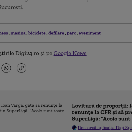
Bucuresti.
ness
masina
biciclete
defilare
parc
eveniment
tirile Digi24.ro și pe
Google News
Lovitură de proporții: 
renunțe la CFR și să pre
SuperLigă: ”Acolo sunt 
Descarcă aplicația Digi Sp