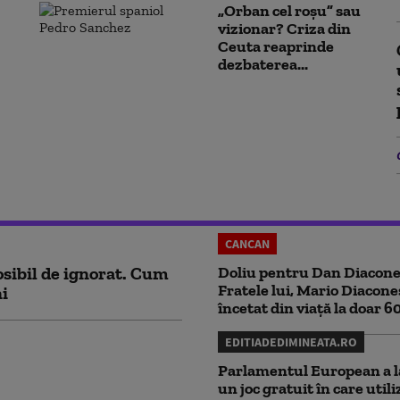
„Orban cel roșu” sau
vizionar? Criza din
Ceuta reaprinde
dezbaterea...
CANCAN
sibil de ignorat. Cum
Doliu pentru Dan Diacone
Fratele lui, Mario Diacone
ni
încetat din viață la doar 6
EDITIADEDIMINEATA.RO
Parlamentul European a l
un joc gratuit în care utili