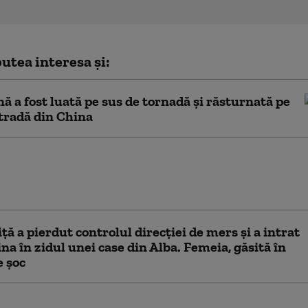
utea interesa și:
ă a fost luată pe sus de tornadă și răsturnată pe
tradă din China
te şi ceasuri de 40.000 euro posibil furate
ia, găsite de polițiști la o persoană din
 Vaslui
iţă a pierdut controlul direcţiei de mers și a intrat
na în zidul unei case din Alba. Femeia, găsită în
e şoc
e coşmar la un târg din Chile. Un