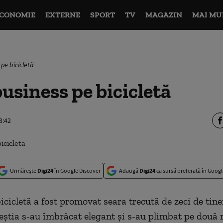
CONOMIE
EXTERNE
SPORT
TV
MAGAZIN
MAI MU
s pe bicicletă
business pe bicicletă
3:42
Urmărește
Digi24
în Google Discover
Adaugă
Digi24
ca sursă preferată în Googl
icicletă a fost promovat seara trecută de zeci de tine
eştia s-au îmbrăcat elegant şi s-au plimbat pe două r