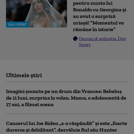
pentru nunta lui
Ronaldo cu Georgina și
au avut o surpriză
uriașă! ”Momentul va
DIGI SPORT
rămâne în istorie”
Descarcă aplicația Digi
Sport
Ultimele știri
Imagini șocante pe un drum din Vrancea: Bebeluș
de 11 luni, surprins la volan. Mama, o adolescentă de
17 ani, a filmat scena
Cancerul lui Joe Biden „s-a răspândit” şi este „foarte
dureros și debilitant”, dezvăluie fiul său Hunter