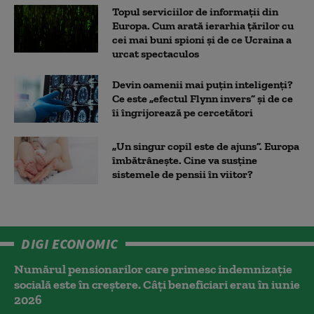
Topul serviciilor de informații din
Europa. Cum arată ierarhia țărilor cu
cei mai buni spioni și de ce Ucraina a
urcat spectaculos
Devin oamenii mai puțin inteligenți?
Ce este „efectul Flynn invers” și de ce
îi îngrijorează pe cercetători
„Un singur copil este de ajuns”. Europa
îmbătrânește. Cine va susține
sistemele de pensii în viitor?
DIGI ECONOMIC
Numărul pensionarilor care primesc indemnizaţie
socială este în creștere. Câți beneficiari erau în iunie
2026