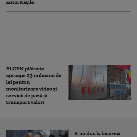
autoritățile
Răspunsul Rheinmetall
după ce a lipsit de la
prima licitație pentru
Șantierul Naval
Mangalia
ELCEN plăteşte
aproape 23 milioane de
lei pentru
monitorizare video şi
servicii de pază şi
transport valori
S-au dus la biserică