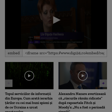
0
embed
seconds
of
1
minute,
36
seconds
Topul serviciilor de informații
Alexandru Nazare avertizează
din Europa. Cum arată ierarhia
că „riscurile rămân ridicate”
țărilor cu cei mai buni spioni și
după rapoartele Fitch și
de ce Ucraina a urcat
Moody’s: „Nu a fost o perioadă
spectaculos
simplă”