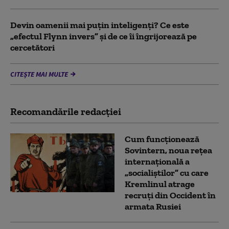
Devin oamenii mai puțin inteligenți? Ce este
„efectul Flynn invers” și de ce îi îngrijorează pe
cercetători
CITEȘTE MAI MULTE
Recomandările redacţiei
Cum funcționează
Sovintern, noua rețea
internațională a
„socialiștilor” cu care
Kremlinul atrage
recruți din Occident în
armata Rusiei