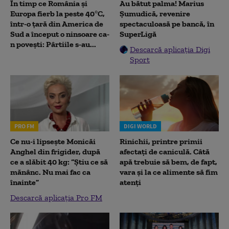
În timp ce România și
Au bătut palma! Marius
Europa fierb la peste 40°C,
Șumudică, revenire
într-o țară din America de
spectaculoasă pe bancă, în
Sud a început o ninsoare ca-
SuperLigă
n povești: Pârtiile s-au...
Descarcă aplicația Digi
Sport
PRO FM
DIGI WORLD
Ce nu-i lipsește Monicăi
Rinichii, printre primii
Anghel din frigider, după
afectați de caniculă. Câtă
ce a slăbit 40 kg: “Știu ce să
apă trebuie să bem, de fapt,
mănânc. Nu mai fac ca
vara și la ce alimente să fim
înainte”
atenți
Descarcă aplicația Pro FM