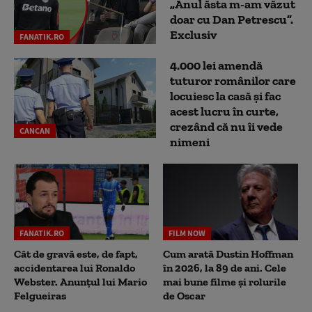
„Anul ăsta m-am văzut
doar cu Dan Petrescu”.
Exclusiv
FANATIK.RO
4.000 lei amendă
tuturor românilor care
locuiesc la casă și fac
acest lucru în curte,
crezând că nu îi vede
CANCAN
nimeni
FANATIK.RO
FILM NOW
Cât de gravă este, de fapt,
Cum arată Dustin Hoffman
accidentarea lui Ronaldo
în 2026, la 89 de ani. Cele
Webster. Anunțul lui Mario
mai bune filme și rolurile
Felgueiras
de Oscar