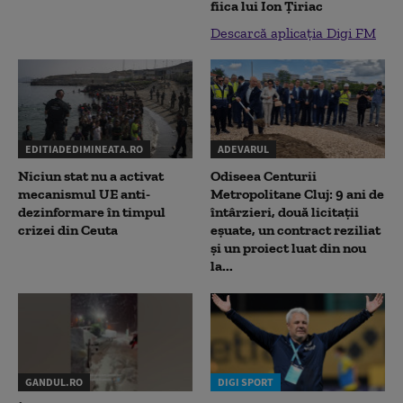
fiica lui Ion Țiriac
Descarcă aplicația Digi FM
EDITIADEDIMINEATA.RO
ADEVARUL
Niciun stat nu a activat
Odiseea Centurii
mecanismul UE anti-
Metropolitane Cluj: 9 ani de
dezinformare în timpul
întârzieri, două licitații
crizei din Ceuta
eșuate, un contract reziliat
și un proiect luat din nou
la...
GANDUL.RO
DIGI SPORT