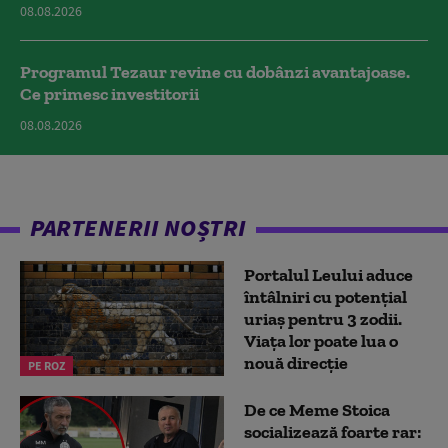
08.08.2026
Programul Tezaur revine cu dobânzi avantajoase.
Ce primesc investitorii
08.08.2026
PARTENERII NOȘTRI
Portalul Leului aduce
întâlniri cu potențial
uriaș pentru 3 zodii.
Viața lor poate lua o
nouă direcție
PE ROZ
De ce Meme Stoica
socializează foarte rar: