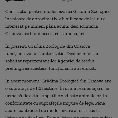
Contractul pentru modernizarea Grădinii Zoologice,
în valoare de aproximativ 2,6 milioane de lei, nu
a
interesat
pe nimeni
până acum
, deşi Primăria
Craiova are banii necesari reamenajării.
În prezent, Grădina Zoologică din Craiova
funcţionează fără autorizaţie. Deşi primăria a
solicitat reprezentanţilor Agenţiei
de
Mediu
prelungirea a
cesteia
,
funcţionarii
au refuzat.
În acest moment, Grădina Zoologică din Craiova
are
o suprafaţă de 1,4 hectare. În urma reamenajării, ar
urma să fie extinse spaţiile dedicate animalelor, în
conformitate cu suprafeţele impuse de lege.
Până
acum, contractul de modernizare a fost scos la
licitaţie de două ori.
Prima licitaţie pentru atribuirea