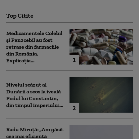
Top Citite
Medicamentele Colebil
și Panzcebil au fost
retrase din farmaciile
din România.
1
Explicația...
Nivelul scăzut al
Dunării a scos la iveală
Podul lui Constantin,
din timpul Imperiului...
2
Radu Miruță: „Am găsit
cea mai eficientă