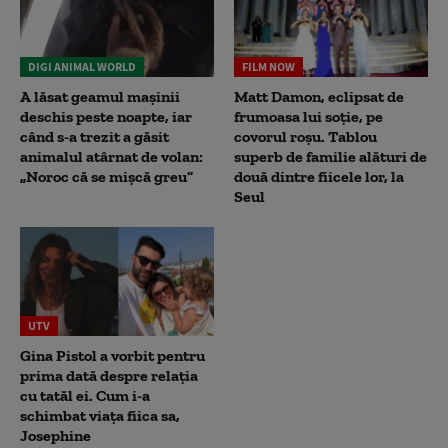
DIGI ANIMAL WORLD
FILM NOW
A lăsat geamul mașinii
Matt Damon, eclipsat de
deschis peste noapte, iar
frumoasa lui soție, pe
când s-a trezit a găsit
covorul roșu. Tablou
animalul atârnat de volan:
superb de familie alături de
„Noroc că se mișcă greu”
două dintre fiicele lor, la
Seul
UTV
Gina Pistol a vorbit pentru
prima dată despre relația
cu tatăl ei. Cum i-a
schimbat viața fiica sa,
Josephine