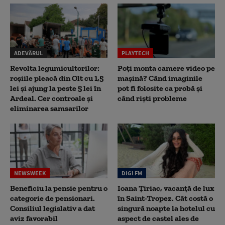
ADEVĂRUL
PLAYTECH
Revolta legumicultorilor:
Poți monta camere video pe
roșiile pleacă din Olt cu 1,5
mașină? Când imaginile
lei și ajung la peste 5 lei în
pot fi folosite ca probă și
Ardeal. Cer controale și
când riști probleme
eliminarea samsarilor
NEWSWEEK
DIGI FM
Beneficiu la pensie pentru o
Ioana Țiriac, vacanță de lux
categorie de pensionari.
în Saint-Tropez. Cât costă o
Consiliul legislativ a dat
singură noapte la hotelul cu
aviz favorabil
aspect de castel ales de