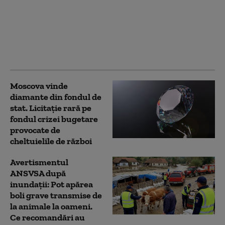
pentru modernizarea
căii ferate Braşov-
Sighişoara. Guvernul
tocmai a aprobat
memorandumul
Moscova vinde
diamante din fondul de
stat. Licitație rară pe
fondul crizei bugetare
provocate de
cheltuielile de război
Avertismentul
ANSVSA după
inundații: Pot apărea
boli grave transmise de
la animale la oameni.
Ce recomandări au