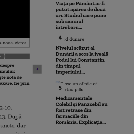
Viața pe Pământ ar fi
putut apărea de două
ori. Studiul care pune
sub semnul
întrebării...
4
Nivelul scăzut al
Dunării a scos la iveală
Podul lui Constantin,
 despre
Antrenament cu miză:
din timpul
10 luni de la ex
umului:
pușcașii marini români au
Imperiului...
Rahova: Oameni
ște nota de
testat vehiculele de asalt
așteaptă să intr
taxare, fie prin
amfibiu AAV-7 alături de
5
Primarul Cipri
militarii SUA
„Am comandat 
Medicamentele
Colebil și Panzcebil au
2-10.
fost retrase din
-13. După
farmaciile din
România. Explicația...
puncte, dar