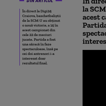
În dire
DIN ARTICOL
la SCM-
În direct la Digi24
acest c
Craiova, baschetbaliştii
de la SCM-U au obţinut
Partida
o nouă victorie, a 14 în
acest campionat din
spectac
cele 22 de meciuri
interes
jucate. Partida a fost
una săracă în faze
spectaculoase, însă pe
cei doi antrenori i-a
interesat doar
rezultatul final.