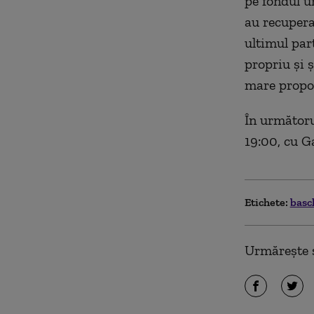
pe fondul u
au recupera
ultimul
parţ
propriu și
ș
mare propor
În următoru
19:00, cu 
Etichete:
basc
Urmărește ș