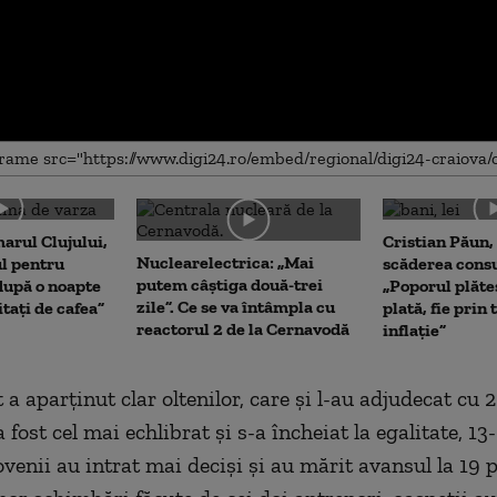
me
arul Clujului,
Cristian Păun,
Nuclearelectrica: „Mai
ul pentru
scăderea cons
putem câștiga două-trei
upă o noapte
„Poporul plăte
zile”. Ce se va întâmpla cu
itați de cafea”
plată, fie prin 
reactorul 2 de la Cernavodă
inflație”
 a aparținut clar oltenilor, care şi l-au adjudecat cu 2
a fost cel mai echlibrat și
s-a
încheiat la egalitate, 13
ovenii au intrat mai deciși și au mărit avansul la 19 