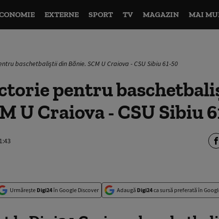
CONOMIE
EXTERNE
SPORT
TV
MAGAZIN
MAI MU
entru baschetbaliştii din Bănie. SCM U Craiova - CSU Sibiu 61-50
ctorie pentru baschetbaliş
M U Craiova - CSU Sibiu 6
1:43
Urmărește
Digi24
în Google Discover
Adaugă
Digi24
ca sursă preferată în Googl