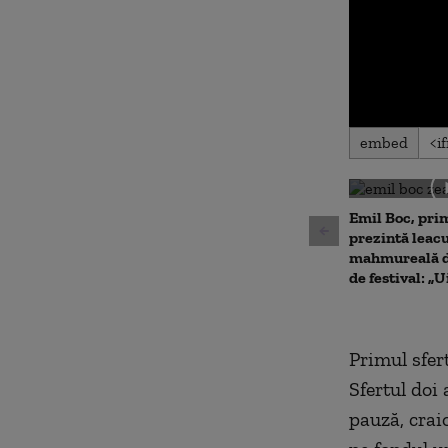
0
embed
seconds
of
0
seconds
Volu
90%
Emil Boc, prim
prezintă leac
mahmureală d
de festival: „U
Primul sfert
Sfertul doi 
pauză, crai