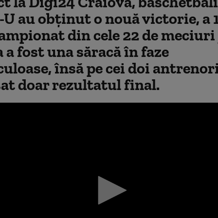
ct la Digi24 Craiova, baschetbali
U au obţinut o nouă victorie, a 
ampionat din cele 22 de meciuri 
 a fost una săracă în faze
uloase, însă pe cei doi antrenor
at doar rezultatul final.