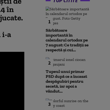
ştii de
TOP CITITE
14 în
jucate.
1
Sărbătoare
i
i-a
importantă în
calendarul ortodox pe
7 august: Ce tradiții se
respectă și cui...
2
Tupeul unui primar
PSD după ce a încasat
despăgubiri pentru
secetă, iar apoi a
vândut...
3