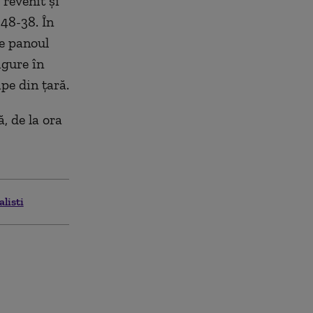
 revenit și
 48-38. În
de panoul
igure în
pe din ţară.
, de la ora
listi