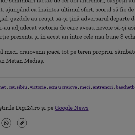
nor schimbări făcute de cei doi antrenori, oaspeții au
t, ajungând ca înaintea ultimul
s
fert, scorul să fie de
ial,
gazdele au reușit să-și ţină adversarul departe 
i-au
adjudecat victoria de care aveau nevoie să-și as
ție prezența și în acest an între cele mai bune 8 echi
l meci, craiovenii joacă tot pe teren propriu, sâmbătă
Gaz Metan Mediaș.
het
csu sibiu
victorie
scm u craiova
meci
antrenori
baschetba
tirile Digi24.ro și pe
Google News