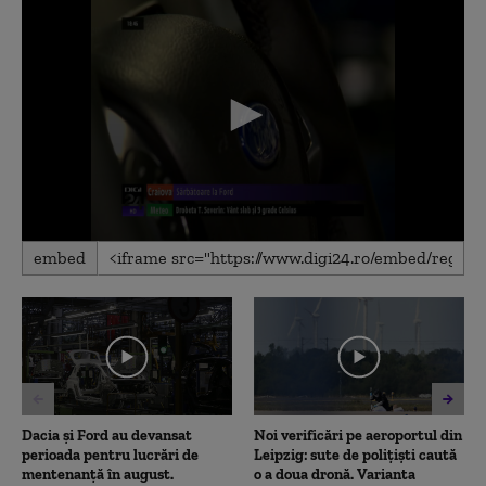
0
embed
seconds
of
2
minutes,
4
seconds
Dacia și Ford au devansat
Noi verificări pe aeroportul din
perioada pentru lucrări de
Leipzig: sute de polițiști caută
mentenanță în august.
o a doua dronă. Varianta