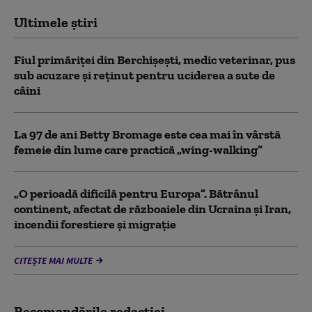
Ultimele știri
Fiul primăriţei din Berchişeşti, medic veterinar, pus
sub acuzare şi reţinut pentru uciderea a sute de
câini
La 97 de ani Betty Bromage este cea mai în vârstă
femeie din lume care practică „wing-walking”
„O perioadă dificilă pentru Europa”. Bătrânul
continent, afectat de războaiele din Ucraina și Iran,
incendii forestiere și migrație
CITEȘTE MAI MULTE
Recomandările redacţiei