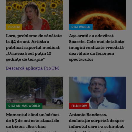
PRO FM
DIGI WORLD
Lora, probleme de sănătate
Așa arată cu adevărat
la 44 de ani. Artista a
Soarele. Cele mai detaliate
publicat raportul medical:
imagini realizate vreodată
„Urmează cel puțin 10
dezvăluie un fenomen
ședințe de terapie”
spectaculos
Descarcă aplicația Pro FM
DIGI ANIMAL WORLD
FILM NOW
Momentul când un bărbat
Antonio Banderas,
de 65 de ani este atacat de
declarație surpriză despre
un bizon: „Era chiar
infarctul care i-a schimbat