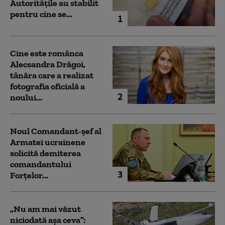
Autoritățile au stabilit
pentru cine se...
1
Cine este românca
Alecsandra Drăgoi,
tânăra care a realizat
fotografia oficială a
2
noului...
Noul Comandant-șef al
Armatei ucrainene
solicită demiterea
comandantului
3
Forțelor...
„Nu am mai văzut
niciodată așa ceva”: