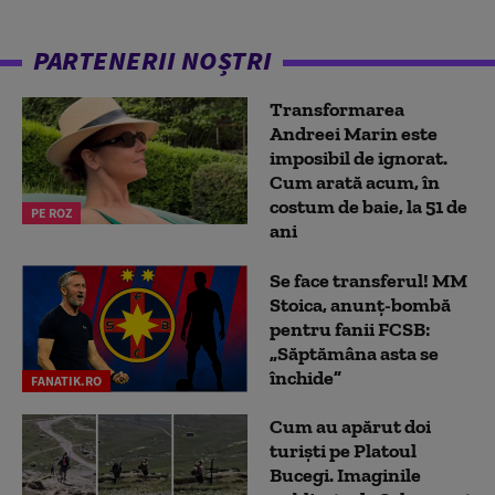
PARTENERII NOȘTRI
Transformarea
Andreei Marin este
imposibil de ignorat.
Cum arată acum, în
costum de baie, la 51 de
PE ROZ
ani
Se face transferul! MM
Stoica, anunț-bombă
pentru fanii FCSB:
„Săptămâna asta se
închide”
FANATIK.RO
Cum au apărut doi
turiști pe Platoul
Bucegi. Imaginile