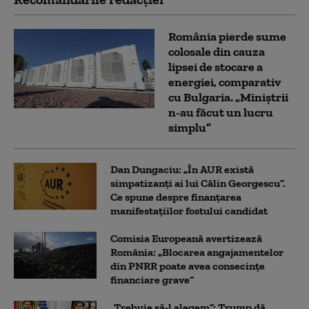
România pierde sume
colosale din cauza
lipsei de stocare a
energiei, comparativ
cu Bulgaria. „Miniștrii
n-au făcut un lucru
simplu”
Dan Dungaciu: „În AUR există
simpatizanți ai lui Călin Georgescu”.
Ce spune despre finanțarea
manifestațiilor fostului candidat
Comisia Europeană avertizează
România: „Blocarea angajamentelor
din PNRR poate avea consecințe
financiare grave”
„Trebuie să-l alegem”: Trump dă