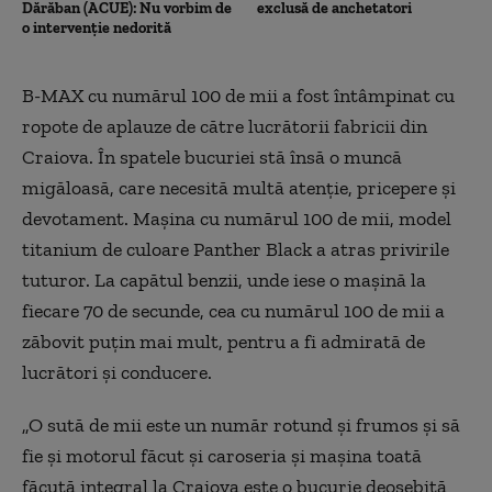
Dărăban (ACUE): Nu vorbim de
exclusă de anchetatori
o intervenție nedorită
B-MAX
cu numărul 100 de mii a fost întâmpinat cu
ropote de aplauze de către lucrătorii fabricii din
Craiova. În spatele bucuriei stă însă o muncă
migăloasă, care necesită multă atenţie, pricepere şi
devotament. Maşina cu numărul 100 de mii, model
titanium de culoare Panther Black a atras privirile
tuturor. La capătul benzii, unde iese o maşină la
fiecare 70 de secunde, cea cu numărul 100 de mii a
zăbovit puţin mai mult, pentru a fi admirată de
lucrători şi conducere.
„
O
sut
ă
de mii este un număr rotund şi frumos şi să
fie şi motorul făcut şi caroseria şi maşina toată
făcută integral
la Craiova este o bucurie deosebită