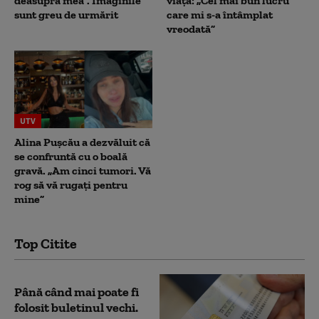
deasupra mea”. Imaginile
viața: „Cel mai bun lucru
sunt greu de urmărit
care mi s-a întâmplat
vreodată”
UTV
Alina Pușcău a dezvăluit că
se confruntă cu o boală
gravă. „Am cinci tumori. Vă
rog să vă rugați pentru
mine”
Top Citite
Până când mai poate fi
folosit buletinul vechi.