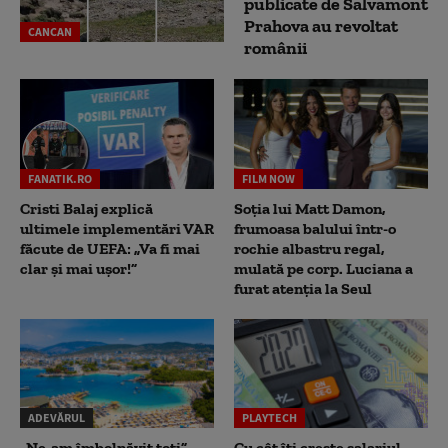
publicate de Salvamont
Prahova au revoltat
CANCAN
românii
FANATIK.RO
FILM NOW
Cristi Balaj explică
Soția lui Matt Damon,
ultimele implementări VAR
frumoasa balului într-o
făcute de UEFA: „Va fi mai
rochie albastru regal,
clar și mai ușor!”
mulată pe corp. Luciana a
furat atenția la Seul
ADEVĂRUL
PLAYTECH
„Ne-am îmbolnăvit toți”.
Cu cât îți crește salariul