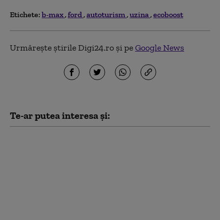
Etichete:
b-max
ford
autoturism
uzina
ecoboost
Urmărește știrile Digi24.ro și pe
Google News
Te-ar putea interesa și:
Dacia și Ford au
devansat perioada
pentru lucrări de
mentenanță în august.
Dărăban (ACUE): Nu
vorbim de o intervenție
nedorită