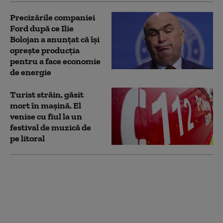
Precizările companiei
Ford după ce Ilie
Bolojan a anunțat că își
oprește producţia
pentru a face economie
de energie
Turist străin, găsit
mort în mașină. El
venise cu fiul la un
festival de muzică de
pe litoral
Un mare producător
auto a înlocuit sute de
ingineri cu inteligența
artificială, dar a fost
nevoit să-i angajeze la