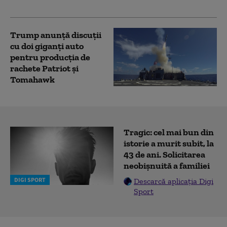
loc
Trump anunță discuții
cu doi giganți auto
pentru producția de
rachete Patriot și
Tomahawk
Tragic: cel mai bun din
istorie a murit subit, la
43 de ani. Solicitarea
neobișnuită a familiei
DIGI SPORT
Descarcă aplicația Digi
Sport