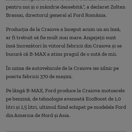
pentru noi şi o mândrie deosebită.
”,
a declarat Zoltan
Brassai, directorul general al Ford România.
Producţia de la Craiova a început acum un an însă,
ar fi trebuit să fie mult mai mare. Angajaţii sunt
însă încrezători în viitorul fabricii din
Craiova
şi se
bucură că
B-MAX
a atins pragul de
o sută de mii
.
În uzina de autovehicule de la Craiova ies zilnic pe
poarta fabricii 370 de maşini.
Pe lângă B-MAX, Ford produce la Craiova motoarele
pe benzină, de tehnologie avansată EcoBoost de 1,0
litri și 1,5 litri, ultimul fiind echipat pe modelele Ford
din America de Nord și Asia.