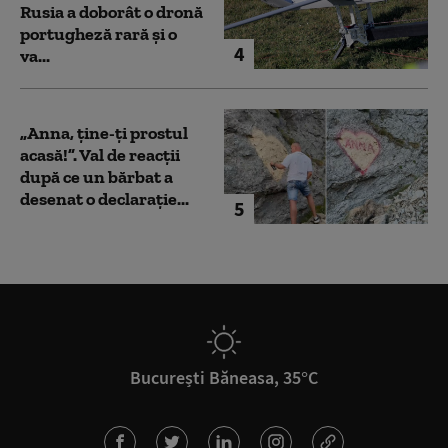
Rusia a doborât o dronă
portugheză rară și o
4
va...
„Anna, ţine-ţi prostul
acasă!”. Val de reacții
după ce un bărbat a
desenat o declarație...
5
București Băneasa, 35°C