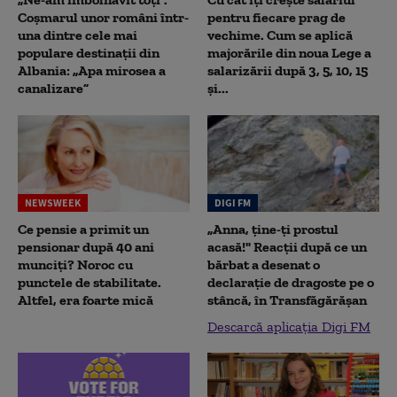
Coșmarul unor români într-
pentru fiecare prag de
una dintre cele mai
vechime. Cum se aplică
populare destinații din
majorările din noua Lege a
Albania: „Apa mirosea a
salarizării după 3, 5, 10, 15
canalizare”
și...
NEWSWEEK
DIGI FM
Ce pensie a primit un
„Anna, ţine-ţi prostul
pensionar după 40 ani
acasă!" Reacţii după ce un
munciți? Noroc cu
bărbat a desenat o
punctele de stabilitate.
declaraţie de dragoste pe o
Altfel, era foarte mică
stâncă, în Transfăgărăşan
Descarcă aplicația Digi FM