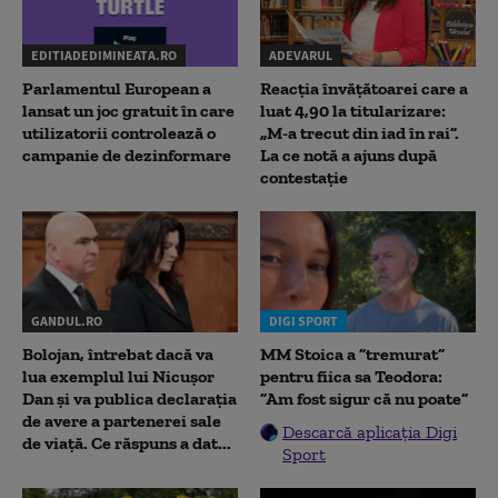
EDITIADEDIMINEATA.RO
ADEVARUL
Parlamentul European a
Reacția învățătoarei care a
lansat un joc gratuit în care
luat 4,90 la titularizare:
utilizatorii controlează o
„M-a trecut din iad în rai”.
campanie de dezinformare
La ce notă a ajuns după
contestație
GANDUL.RO
DIGI SPORT
Bolojan, întrebat dacă va
MM Stoica a ”tremurat”
lua exemplul lui Nicușor
pentru fiica sa Teodora:
Dan și va publica declarația
”Am fost sigur că nu poate”
de avere a partenerei sale
Descarcă aplicația Digi
de viață. Ce răspuns a dat...
Sport