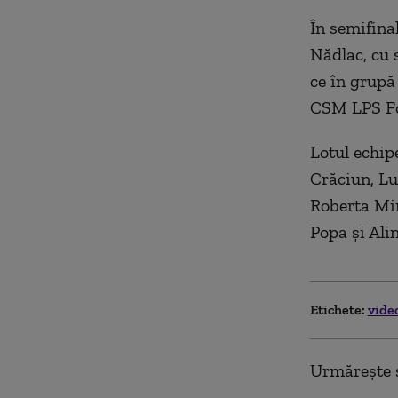
În semifina
Nădlac, cu s
ce în grupă
CSM LPS Foc
Lotul echip
Crăciun, Lu
Roberta Mi
Popa și Ali
Etichete:
vide
Urmărește ș