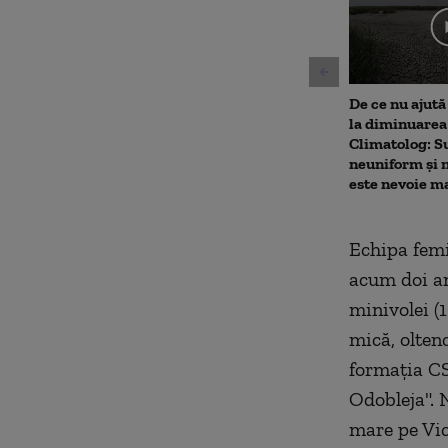
3
seconds
Volu
90%
De ce nu ajută
la diminuarea 
Climatolog: Su
neuniform și 
este nevoie m
Echipa femi
acum doi an
minivolei (1
mică, oltenc
formația CS
Odobleja". 
mare pe Vic