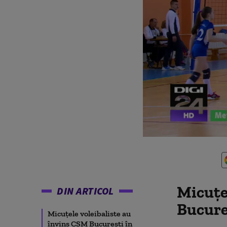
Micuţe
DIN ARTICOL
Bucureş
Micuţele voleibaliste au
învins CSM Bucureşti în