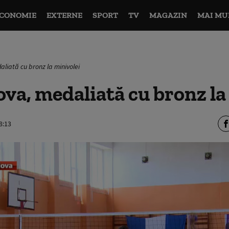
CONOMIE
EXTERNE
SPORT
TV
MAGAZIN
MAI MU
liată cu bronz la minivolei
va, medaliată cu bronz la
8:13