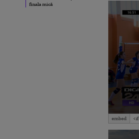
finala mică
0
embed
seconds
of
2
minutes,