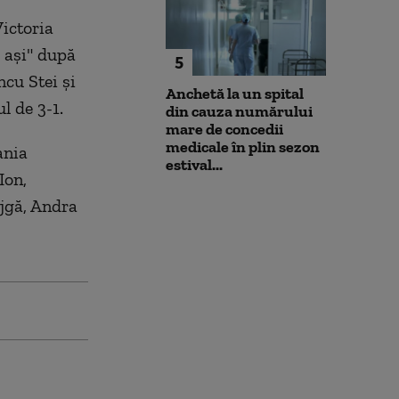
ictoria
e ași" după
5
ncu Stei și
Anchetă la un spital
l de 3-1.
din cauza numărului
mare de concedii
medicale în plin sezon
ania
estival...
Ion,
jgă, Andra