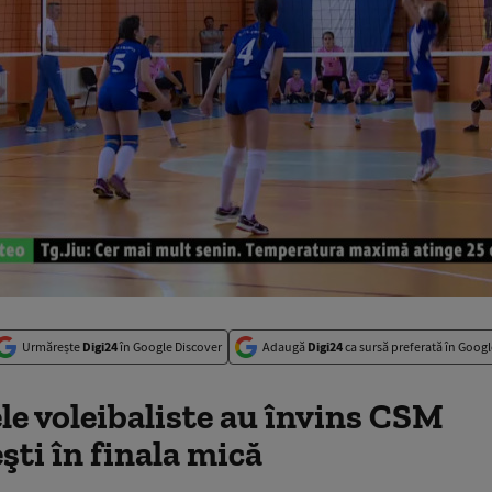
Urmărește
Digi24
în Google Discover
Adaugă
Digi24
ca sursă preferată în Googl
le voleibaliste au învins CSM
ti în finala mică