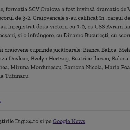
le, formația SCV Craiova a fost învinsă dramatic de V
corul de 3-2. Craiovencele s-au calificat în „careul d
 au înregistrat două victorii cu 3-0, cu CSS Avram Ia
șani, și o înfrângere, cu Dinamo București, cu scoru
ei craiovene cuprinde jucătoarele: Bianca Balica, Mel
iza Dovleac, Evelyn Hertzog, Beatrice Iliescu, Raluca 
nea, Miruna Mordunescu, Ramona Nicola, Maria Poa
na Tutunaru.
o
tirile Digi24.ro și pe
Google News