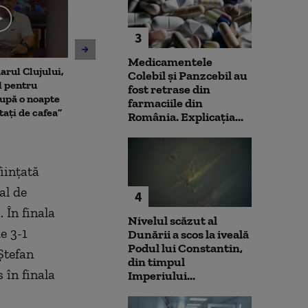
3
Medicamentele
arul Clujului,
Nuclearelectrica: „Mai
Cristian Păun,
Colebil și Panzcebil au
l pentru
putem câștiga două-trei
scăderea cons
fost retrase din
upă o noapte
zile”. Ce se va întâmpla cu
„Poporul plăteș
farmaciile din
itați de cafea”
reactorul 2 de la Cernavodă
plată, fie prin 
România. Explicația...
inflație”
iințată
al de
4
 În finala
Nivelul scăzut al
e 3-1
Dunării a scos la iveală
Podul lui Constantin,
Ștefan
din timpul
 în finala
Imperiului...