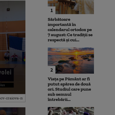
1
Sărbătoare
importantă în
calendarul ortodox pe
7 august: Ce tradiții se
respectă și cui...
2
Viața pe Pământ ar fi
putut apărea de două
ori. Studiul care pune
sub semnul
întrebării...