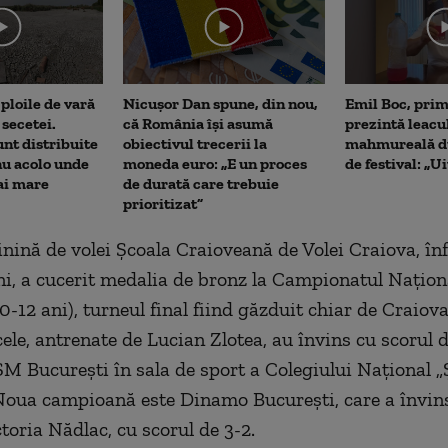
me
 ploile de vară
Nicușor Dan spune, din nou,
Emil Boc, prim
secetei.
că România își asumă
prezintă leacu
nt distribuite
obiectivul trecerii la
mahmureală d
nu acolo unde
moneda euro: „E un proces
de festival: „U
ai mare
de durată care trebuie
prioritizat”
nină de volei Școala Craioveană de Volei Craiova, înf
i, a cucerit medalia de bronz la Campionatul Națion
0-12 ani), turneul final fiind găzduit chiar de Craiova.
ele, antrenate de Lucian Zlotea, au învins cu scorul d
M București în sala de sport a Colegiului Național „
Noua campioană este Dinamo București, care a învins
toria Nădlac, cu scorul de 3-2.