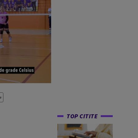
e
TOP CITITE