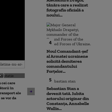
Alecsandra Drăgoi,
tânăra care a realizat
fotografia oficială a
noului...
4
Noul Comandant-șef
al Armatei ucrainene
solicită demiterea
comandantului
Forțelor...
5
 cei care
torii în
Sebastian Stan a
Un asistent medical din SUA
Jihadiști infilt
transport ale
devenit tată. Iubita
pune la pământ un pacient
migranții ajunș
 se vor da
actorului originar din
violent. Ce nu a știut
Constanța, Annabelle
bărbatul agresiv atunci când
Wallis...