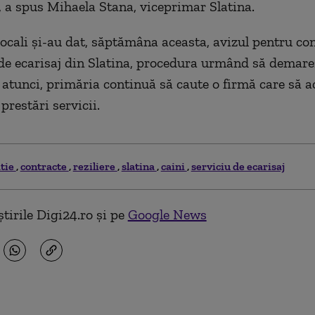
, a spus Mihaela Stana, viceprimar Slatina.
 locali şi-au dat, săptămâna aceasta, avizul pentru c
 de ecarisaj din Slatina, procedura urmând să demare
ă atunci, primăria continuă să caute o firmă care să 
prestări servicii.
atie
contracte
reziliere
slatina
caini
serviciu de ecarisaj
tirile Digi24.ro și pe
Google News