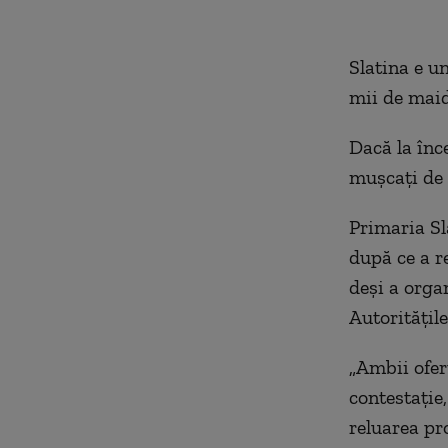
Slatina e un
mii de maid
Dacă la înc
muşcaţi de c
Primaria Sl
după ce a re
deşi a organ
Autorităţile
„Ambii ofert
contestaţie,
reluarea pr