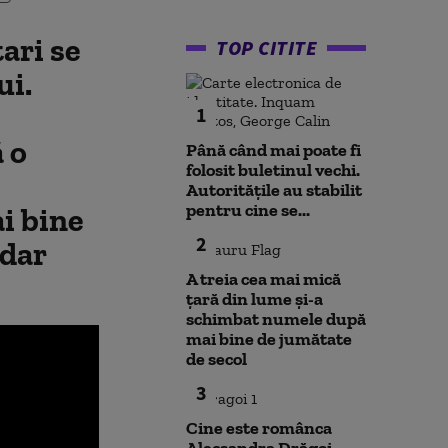
ari se
TOP CITITE
ui.
1
 o
Până când mai poate fi
folosit buletinul vechi.
Autoritățile au stabilit
pentru cine se...
ai bine
2
 dar
A treia cea mai mică
țară din lume și-a
schimbat numele după
mai bine de jumătate
de secol
3
Cine este românca