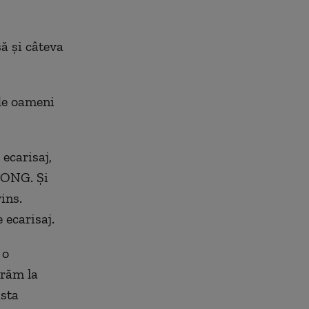
l-a atacat
să şi câteva
de oameni
ecarisaj,
n ONG. Şi
ins.
 ecarisaj.
 o
crăm la
asta