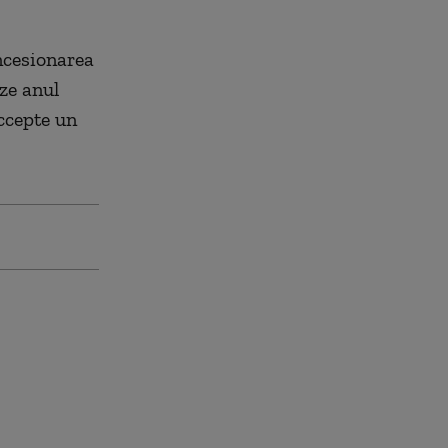
oncesionarea
ze anul
accepte un