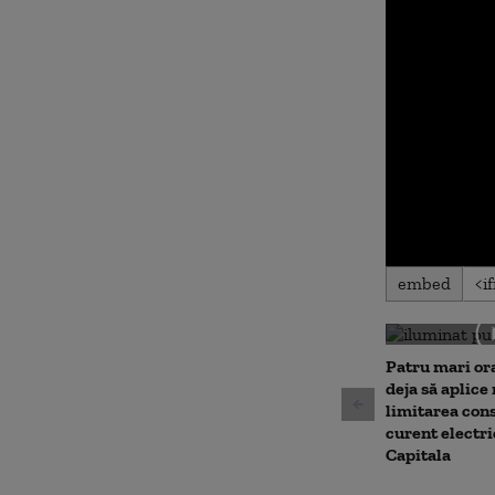
0
embed
seconds
of
0
seconds
Volu
90%
Patru mari or
deja să aplice
limitarea con
curent electri
Capitala