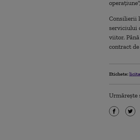
operaţiune"
Consilierii
serviciului
viitor. Pân
contract de 
Etichete:
licit
Urmărește ș