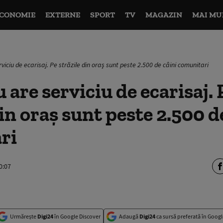
CONOMIE
EXTERNE
SPORT
TV
MAGAZIN
MAI MU
rviciu de ecarisaj. Pe străzile din oraş sunt peste 2.500 de câini comunitari
 are serviciu de ecarisaj. 
din oraş sunt peste 2.500 d
ri
0:07
Urmărește
Digi24
în Google Discover
Adaugă
Digi24
ca sursă preferată în Googl