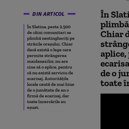
În Slat
DIN ARTICOL
plimbă 
În Slatina, peste 2.500
Chiar d
de câini comunitari se
plimbă nestingheriţi pe
strânge
străzile oraşului. Chiar
dacă există o lege care
aplice,
permite strângerea
ecarisa
maidanezilor, nu are
cine să o aplice, pentru
de o ju
că nu există serviciu de
ecarisaj. Autorităţile
toate î
locale caută de mai bine
de o jumătate de an o
firmă de ecarisaj, dar
toate încercările au
eşuat.