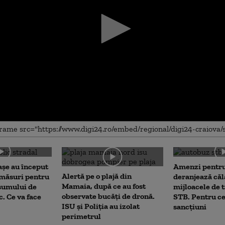
me
așe au început
Amenzi pentru
Alertă pe o plajă din
 măsuri pentru
deranjează călă
Mamaia, după ce au fost
sumului de
mijloacele de 
observate bucăți de dronă.
c. Ce va face
STB. Pentru ce
ISU și Poliția au izolat
sancțiuni
perimetrul