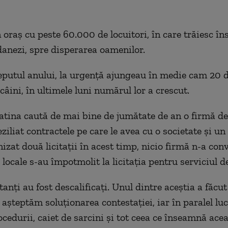
 oraş cu peste 60.000 de locuitori, în care trăiesc în
anezi, spre disperarea oamenilor.
eputul anului, la urgenţă ajungeau în medie cam 20 
âini, în ultimele luni numărul lor a crescut.
atina caută de mai bine de jumătate de an o firmă de 
ziliat contractele pe care le avea cu o societate şi u
izat două licitaţii în acest timp, nicio firmă n-a conv
 locale s-au împotmolit la licitaţia pentru serviciul de
anţi au fost descalificaţi. Unul dintre aceştia a făcut
 aşteptăm soluţionarea contestaţiei, iar în paralel lu
ocedurii, caiet de sarcini şi tot ceea ce înseamnă ace