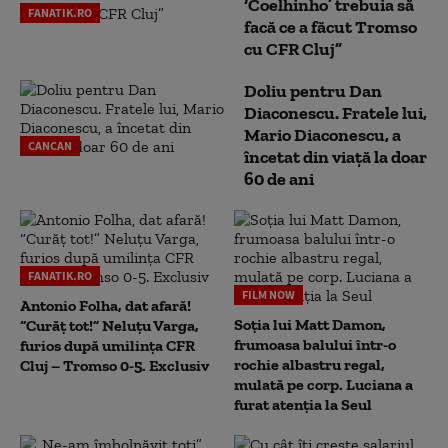
‘Coelhinho’ trebuia să
FANATIK.RO
facă ce a făcut Tromso
cu CFR Cluj”
Doliu pentru Dan
Diaconescu. Fratele lui,
Mario Diaconescu, a
CANCAN
încetat din viață la doar
60 de ani
FANATIK.RO
FILM NOW
Antonio Folha, dat afară!
Soția lui Matt Damon,
“Curăț tot!” Neluțu Varga,
frumoasa balului într-o
furios după umilința CFR
rochie albastru regal,
Cluj – Tromso 0-5. Exclusiv
mulată pe corp. Luciana a
furat atenția la Seul