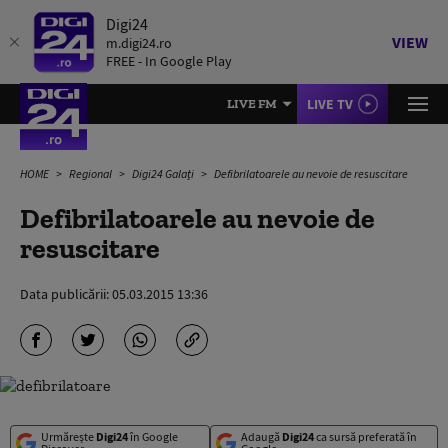
Digi24
VIEW
m.digi24.ro
FREE - In Google Play
LIVE TV
LIVE FM
HOME
Regional
Digi24 Galați
Defibrilatoarele au nevoie de resuscitare
Defibrilatoarele au nevoie de
resuscitare
Data publicării:
05.03.2015 13:36
Urmărește
Digi24
în Google
Adaugă
Digi24
ca sursă preferată în