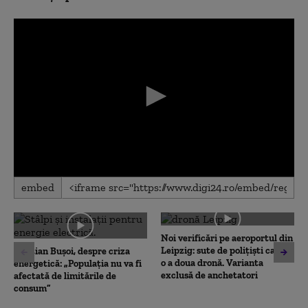
0
embed
seconds
of
0
seconds
Noi verificări pe aeroportul din
Leipzig: sute de polițiști caută
Cristian Bușoi, despre criza
o a doua dronă. Varianta
energetică: „Populația nu va fi
exclusă de anchetatori
afectată de limitările de
consum”