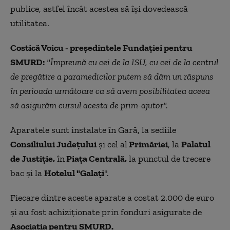
publice, astfel încât acestea să îşi dovedească
utilitatea.
Costică Voicu - preşedintele Fundaţiei pentru
SMURD:
"Împreună cu cei de la ISU, cu cei de la centrul
de pregătire a paramedicilor putem să dăm un răspuns
în perioada următoare ca să avem posibilitatea aceea
să asigurăm cursul acesta de prim-ajutor".
Aparatele sunt instalate în Gară, la sediile
Consiliului Judeţului
şi cel al
Primăriei
, la
Palatul
de Justiţie,
în
Piaţa Centrală,
la punctul de trecere
bac şi la
Hotelul "Galaţi
".
Fiecare dintre aceste aparate a costat 2.000 de euro
şi au fost achiziţionate prin fonduri asigurate de
Asociaţia pentru SMURD.