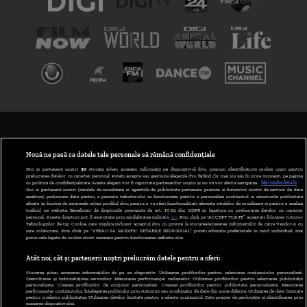
TERMENI ȘI CONDIȚII
POLITICA DE CONFIDENȚIALITATE
Nouă ne pasă ca datele tale personale să rămână confidențiale
Noi și partenerii noștri
30
stocăm și/sau accesăm informații pe dispozitivul dvs., precum identificatorii cookie unici pentru
prelucrarea datelor cu caracter personal. Puteți accepta sau gestiona alegerile dvs. făcând clic mai jos sau în orice moment, pe pagina
ABONARE DIGI TV
cu politica de confidențialitate. Aceste alegeri vor fi raportate partenerilor noștri și nu vă vor afecta navigarea.
Mai multe detalii
Noi si partenerii nostri (retelele de socializare si agentiile de publicitate partenere, precum si furnizorii nostri de servicii de date
analitice) prelucram date pentru a permite website-ului sa functioneze, pentru a personaliza continutul si anunturile publicitare
GESTIONAȚI PREFERINȚELE
afisate in functie de interesele si/sau profilul dvs., pentru a va oferi functionalitati aferente retelelor de socializare si pentru a analiza
traficul pe website. Beneficiati de drepturile prevazute de art. 15-22 din GDPR in legatura cu prelucrarea datelor cu caracter
personal. Aceste drepturi pot fi exercitate prin modalitatea indicata
aici
. Prin click pe “ACCEPT TOATE”, acceptati folosirea tuturor
CODUL DIGI24
Tehnologiilor de tip Cookie, care implica inclusiv acceptul dvs. cu privire la stocarea/accesarea informatiilor de catre Vendor-ii cu
care colaboram. Prin click pe “VREAU SA MODIFIC SETARILE INDIVIDUAL” puteti schimba preferintele in mod individual, mai
putin cele legate de cookie strict necesare pentru functionarea website-ului.
CAMERE WEB
Atât noi, cât și partenerii noștri prelucrăm datele pentru a oferi:
CONTACT/INFO
Stocarea și/sau accesarea informațiilor de pe un dispozitiv. Utilizarea profilurilor pentru selectarea conținutului personalizat.
Dezvoltarea și îmbunătățirea serviciilor. Măsurarea performanței reclamelor. Utilizarea profilurilor pentru selectarea publicității
personalizate. Crearea profilurilor de conținut personalizat. Crearea profilurilor pentru publicitate personalizată. Măsurarea
performanței conținutului. Înțelegerea publicului prin statistici sau combinații de date din surse diferite. Utilizarea de date limitate
pentru a selecta publicitatea. Utilizarea datelor limitate pentru a selecta conținutul. Date precise de geolocație și identificarea prin
VERSIUNE DESKTOP
scanarea dispozitivului.