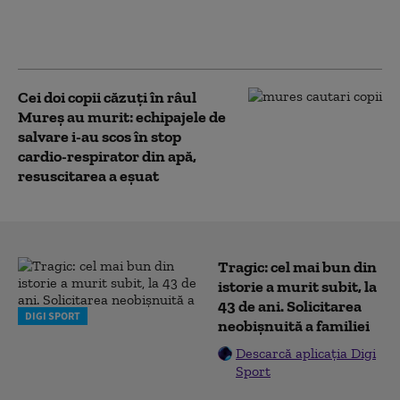
scurgeri la un vagon care
transportă motorină. Trenul e
staționat lângă halta Rădoieşti
Cei doi copii căzuți în râul
Mureș au murit: echipajele de
salvare i-au scos în stop
cardio-respirator din apă,
resuscitarea a eșuat
Tragic: cel mai bun din
istorie a murit subit, la
43 de ani. Solicitarea
DIGI SPORT
neobișnuită a familiei
Descarcă aplicația Digi
Sport