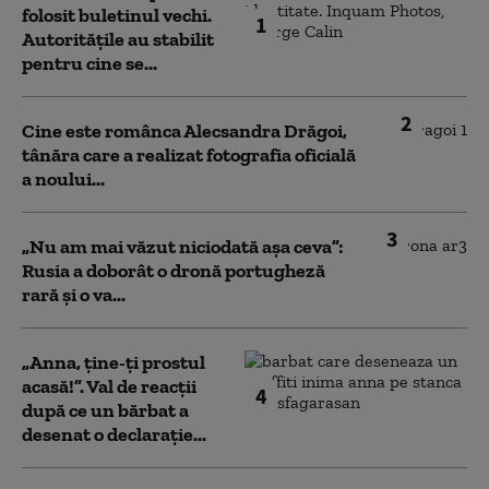
folosit buletinul vechi.
1
Autoritățile au stabilit
pentru cine se...
2
Cine este românca Alecsandra Drăgoi,
tânăra care a realizat fotografia oficială
a noului...
3
„Nu am mai văzut niciodată așa ceva”:
Rusia a doborât o dronă portugheză
rară și o va...
„Anna, ţine-ţi prostul
acasă!”. Val de reacții
4
după ce un bărbat a
desenat o declarație...