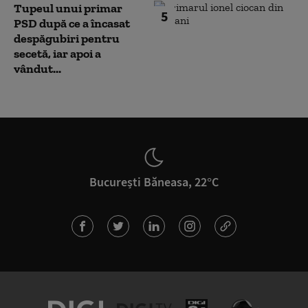
Tupeul unui primar
5
PSD după ce a încasat
despăgubiri pentru
secetă, iar apoi a
vândut...
București Băneasa, 22°C