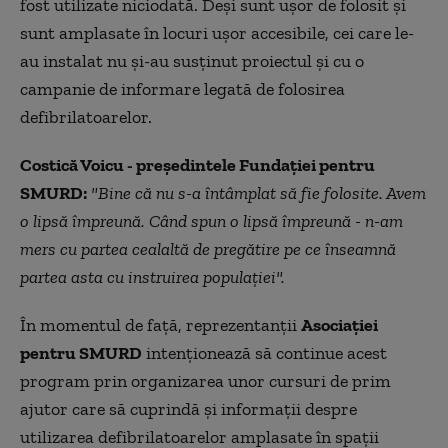
fost utilizate niciodată. Deşi sunt uşor de folosit şi
sunt amplasate în locuri uşor accesibile, cei care le-
au instalat nu şi-au susţinut proiectul şi cu o
campanie de informare legată de folosirea
defibrilatoarelor.
Costică Voicu - preşedintele Fundaţiei pentru
SMURD:
"Bine că nu s-a întâmplat să fie folosite. Avem
o lipsă împreună. Când spun o lipsă împreună - n-am
mers cu partea cealaltă de pregătire pe ce înseamnă
partea asta cu instruirea populaţiei".
În momentul de faţă, reprezentanţii
Asociaţiei
pentru SMURD
intenţionează să continue acest
program prin organizarea unor cursuri de prim
ajutor care să cuprindă şi informaţii despre
utilizarea defibrilatoarelor amplasate în spaţii