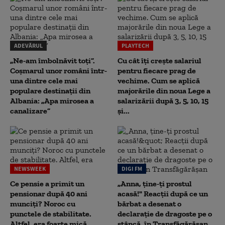
ADEVĂRUL
PLAYTECH
„Ne-am îmbolnăvit toți”.
Cu cât îți crește salariul
Coșmarul unor români într-
pentru fiecare prag de
una dintre cele mai
vechime. Cum se aplică
populare destinații din
majorările din noua Lege a
Albania: „Apa mirosea a
salarizării după 3, 5, 10, 15
canalizare”
și...
NEWSWEEK
DIGI FM
Ce pensie a primit un
„Anna, ţine-ţi prostul
pensionar după 40 ani
acasă!" Reacţii după ce un
munciți? Noroc cu
bărbat a desenat o
punctele de stabilitate.
declaraţie de dragoste pe o
Altfel, era foarte mică
stâncă, în Transfăgărăşan