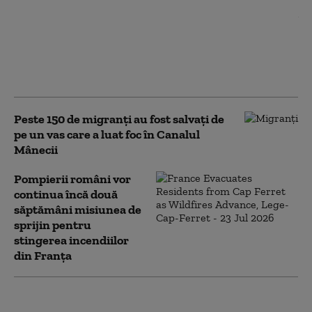
Cod portocaliu de caniculă în
București și Ilfov, cu
temperaturi de până la 38 de
grade. Recomandările ISU
pentru populație
Peste 150 de migranţi au fost salvați de
pe un vas care a luat foc în Canalul
Mânecii
Pompierii români vor
continua încă două
săptămâni misiunea de
sprijin pentru
stingerea incendiilor
din Franța
Oameni evacuați din cauza unei