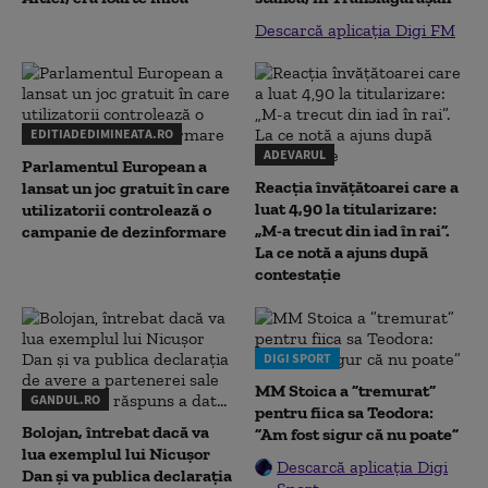
Descarcă aplicația Digi FM
EDITIADEDIMINEATA.RO
ADEVARUL
Parlamentul European a
Reacția învățătoarei care a
lansat un joc gratuit în care
luat 4,90 la titularizare:
utilizatorii controlează o
„M-a trecut din iad în rai”.
campanie de dezinformare
La ce notă a ajuns după
contestație
DIGI SPORT
MM Stoica a ”tremurat”
GANDUL.RO
pentru fiica sa Teodora:
Bolojan, întrebat dacă va
”Am fost sigur că nu poate”
lua exemplul lui Nicușor
Descarcă aplicația Digi
Dan și va publica declarația