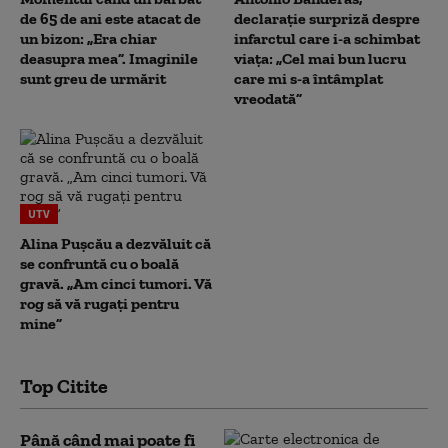
de 65 de ani este atacat de
declarație surpriză despre
un bizon: „Era chiar
infarctul care i-a schimbat
deasupra mea”. Imaginile
viața: „Cel mai bun lucru
sunt greu de urmărit
care mi s-a întâmplat
vreodată”
UTV
Alina Pușcău a dezvăluit că
se confruntă cu o boală
gravă. „Am cinci tumori. Vă
rog să vă rugați pentru
mine”
Top Citite
Până când mai poate fi