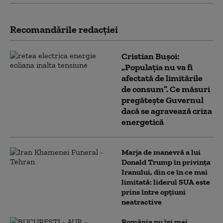
Recomandările redacţiei
Cristian Bușoi:
„Populația nu va fi
afectată de limitările
de consum”. Ce măsuri
pregătește Guvernul
dacă se agravează criza
energetică
Marja de manevră a lui
Donald Trump în privința
Iranului, din ce în ce mai
limitată: liderul SUA este
prins între opțiuni
neatractive
România nu își mai