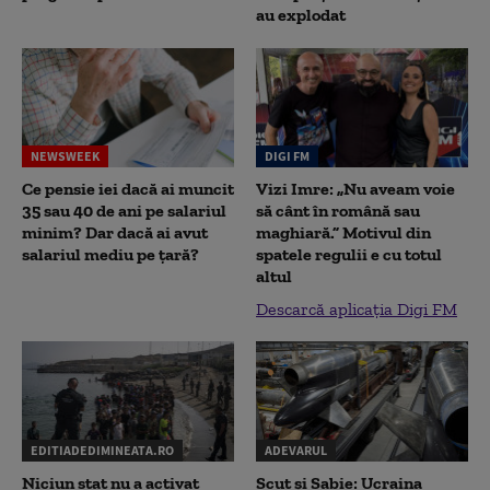
au explodat
NEWSWEEK
DIGI FM
Ce pensie iei dacă ai muncit
Vizi Imre: „Nu aveam voie
35 sau 40 de ani pe salariul
să cânt în română sau
minim? Dar dacă ai avut
maghiară.” Motivul din
salariul mediu pe țară?
spatele regulii e cu totul
altul
Descarcă aplicația Digi FM
EDITIADEDIMINEATA.RO
ADEVARUL
Niciun stat nu a activat
Scut și Sabie: Ucraina