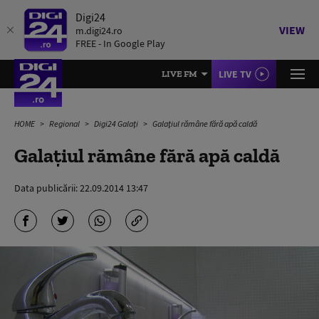
Digi24
VIEW
m.digi24.ro
FREE - In Google Play
LIVE TV
LIVE FM
HOME
Regional
Digi24 Galați
Galaţiul rămâne fără apă caldă
Galaţiul rămâne fără apă caldă
Data publicării:
22.09.2014 13:47