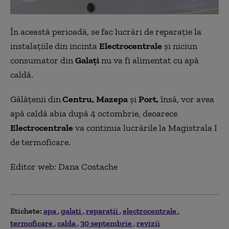
În această perioadă, se fac lucrări de reparaţie la
instalaţiile din incinta
Electrocentrale
şi niciun
consumator din
Galaţi
nu va fi alimentat cu apă
caldă.
Gălăţenii din
Centru,
Mazepa
şi
Port,
însă, vor avea
apă caldă abia după 4 octombrie, deoarece
Electrocentrale
va continua lucrările la Magistrala I
de termoficare.
Editor web: Dana Costache
Etichete:
apa
galati
reparaţii
electrocentrale
termoficare
calda
30 septembrie
revizii