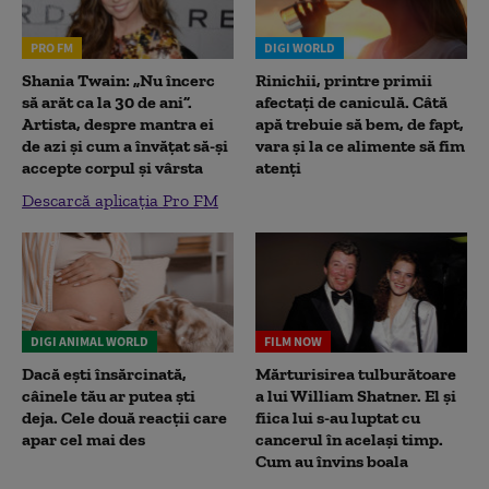
PRO FM
DIGI WORLD
Shania Twain: „Nu încerc
Rinichii, printre primii
să arăt ca la 30 de ani”.
afectați de caniculă. Câtă
Artista, despre mantra ei
apă trebuie să bem, de fapt,
de azi și cum a învățat să-și
vara și la ce alimente să fim
accepte corpul și vârsta
atenți
Descarcă aplicația Pro FM
DIGI ANIMAL WORLD
FILM NOW
Dacă ești însărcinată,
Mărturisirea tulburătoare
câinele tău ar putea ști
a lui William Shatner. El și
deja. Cele două reacții care
fiica lui s-au luptat cu
apar cel mai des
cancerul în același timp.
Cum au învins boala