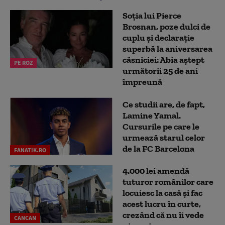
Soția lui Pierce
Brosnan, poze dulci de
cuplu și declarație
superbă la aniversarea
căsniciei: Abia aștept
PE ROZ
următorii 25 de ani
împreună
Ce studii are, de fapt,
Lamine Yamal.
Cursurile pe care le
urmează starul celor
de la FC Barcelona
FANATIK.RO
4.000 lei amendă
tuturor românilor care
locuiesc la casă și fac
acest lucru în curte,
crezând că nu îi vede
CANCAN