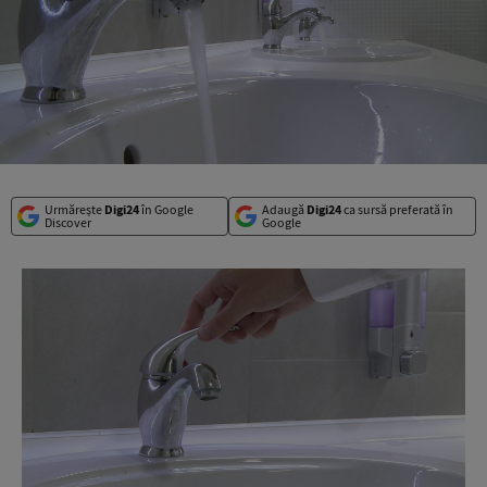
Urmărește
Digi24
în Google
Adaugă
Digi24
ca sursă preferată în
Discover
Google