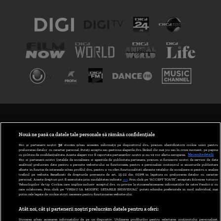
TERMENI ȘI CONDIȚII
POLITICA DE CONFIDENȚIALITATE
Nouă ne pasă ca datele tale personale să rămână confidențiale
Noi și partenerii noștri
30
stocăm și/sau accesăm informații pe dispozitivul dvs., precum identificatorii cookie unici pentru
prelucrarea datelor cu caracter personal. Puteți accepta sau gestiona alegerile dvs. făcând clic mai jos sau în orice moment, pe pagina
ABONARE DIGI TV
cu politica de confidențialitate. Aceste alegeri vor fi raportate partenerilor noștri și nu vă vor afecta navigarea.
Mai multe detalii
Noi si partenerii nostri (retelele de socializare si agentiile de publicitate partenere, precum si furnizorii nostri de servicii de date
analitice) prelucram date pentru a permite website-ului sa functioneze, pentru a personaliza continutul si anunturile publicitare
GESTIONAȚI PREFERINȚELE
afisate in functie de interesele si/sau profilul dvs., pentru a va oferi functionalitati aferente retelelor de socializare si pentru a analiza
traficul pe website. Beneficiati de drepturile prevazute de art. 15-22 din GDPR in legatura cu prelucrarea datelor cu caracter
personal. Aceste drepturi pot fi exercitate prin modalitatea indicata
aici
. Prin click pe “ACCEPT TOATE”, acceptati folosirea tuturor
CODUL DIGI24
Tehnologiilor de tip Cookie, care implica inclusiv acceptul dvs. cu privire la stocarea/accesarea informatiilor de catre Vendor-ii cu
care colaboram. Prin click pe “VREAU SA MODIFIC SETARILE INDIVIDUAL” puteti schimba preferintele in mod individual, mai
putin cele legate de cookie strict necesare pentru functionarea website-ului.
CAMERE WEB
Atât noi, cât și partenerii noștri prelucrăm datele pentru a oferi:
CONTACT/INFO
Stocarea și/sau accesarea informațiilor de pe un dispozitiv. Utilizarea profilurilor pentru selectarea conținutului personalizat.