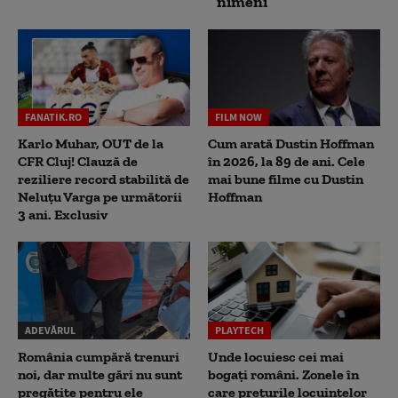
nimeni
FANATIK.RO
FILM NOW
Karlo Muhar, OUT de la
Cum arată Dustin Hoffman
CFR Cluj! Clauză de
în 2026, la 89 de ani. Cele
reziliere record stabilită de
mai bune filme cu Dustin
Neluțu Varga pe următorii
Hoffman
3 ani. Exclusiv
ADEVĂRUL
PLAYTECH
România cumpără trenuri
Unde locuiesc cei mai
noi, dar multe gări nu sunt
bogați români. Zonele în
pregătite pentru ele
care prețurile locuințelor