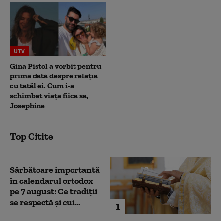
UTV
Gina Pistol a vorbit pentru
prima dată despre relația
cu tatăl ei. Cum i-a
schimbat viața fiica sa,
Josephine
Top Citite
Sărbătoare importantă
în calendarul ortodox
pe 7 august: Ce tradiții
se respectă și cui...
1