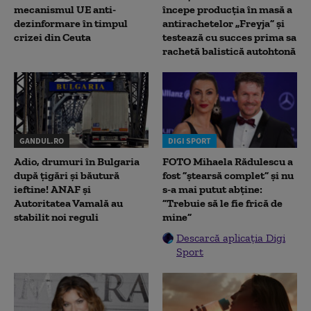
mecanismul UE anti-
începe producția în masă a
dezinformare în timpul
antirachetelor „Freyja” și
crizei din Ceuta
testează cu succes prima sa
rachetă balistică autohtonă
GANDUL.RO
DIGI SPORT
Adio, drumuri în Bulgaria
FOTO Mihaela Rădulescu a
după țigări și băutură
fost ”ștearsă complet” și nu
ieftine! ANAF și
s-a mai putut abține:
Autoritatea Vamală au
”Trebuie să le fie frică de
stabilit noi reguli
mine”
Descarcă aplicația Digi
Sport