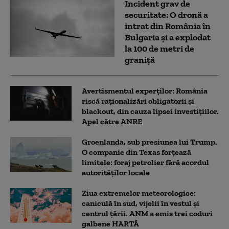
Incident grav de
securitate: O dronă a
intrat din România în
Bulgaria şi a explodat
la 100 de metri de
graniţă
Avertismentul experților: România
riscă raționalizări obligatorii și
blackout, din cauza lipsei investițiilor.
Apel către ANRE
Groenlanda, sub presiunea lui Trump.
O companie din Texas forțează
limitele: foraj petrolier fără acordul
autorităților locale
Ziua extremelor meteorologice:
caniculă în sud, vijelii în vestul și
centrul țării. ANM a emis trei coduri
galbene HARTĂ