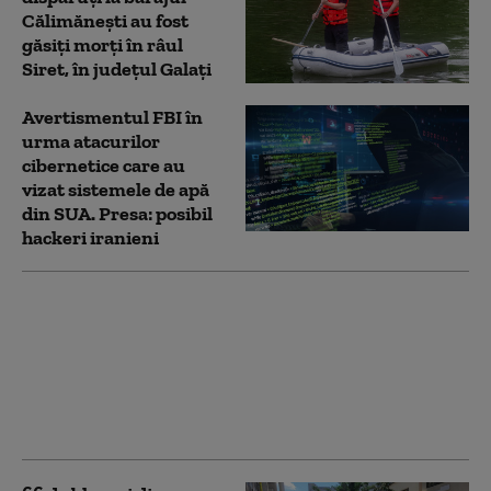
Călimănești au fost
găsiți morți în râul
Siret, în județul Galați
Avertismentul FBI în
urma atacurilor
cibernetice care au
vizat sistemele de apă
din SUA. Presa: posibil
hackeri iranieni
Proiectul privind
infracțiunile de mediu:
Guvernul promite
garanții pentru
fermierii care folosesc
legal apa