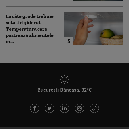
La câte grade trebuie
setat frigiderul.
Temperatura care
păstrează alimentele
5
în...
București Băneasa, 32°C