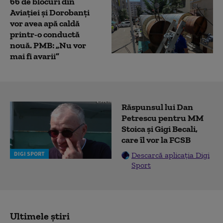
66 de blocuri din
Aviației și Dorobanți
vor avea apă caldă
printr-o conductă
nouă. PMB: „Nu vor
mai fi avarii”
Răspunsul lui Dan
Petrescu pentru MM
Stoica și Gigi Becali,
care îl vor la FCSB
DIGI SPORT
Descarcă aplicația Digi
Sport
Ultimele știri