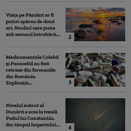
Viața pe Pământ ar fi
putut apărea de două
ori. Studiul care pune
sub semnul întrebării...
2
Medicamentele Colebil
și Panzcebil au fost
retrase din farmaciile
din România.
3
Explicația...
Nivelul scăzut al
Dunării a scos la iveală
Podul lui Constantin,
din timpul Imperiului...
4