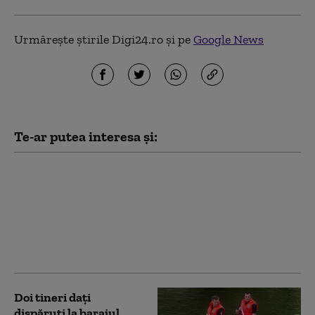
Urmărește știrile Digi24.ro și pe
Google News
Te-ar putea interesa și:
Bătrână îngropată în
curtea casei pentru ca
rudele să-i încaseze
pensia. Decesul nu a
fost declarat oficial mai
bine de un an
Doi tineri dați
dispăruți la barajul