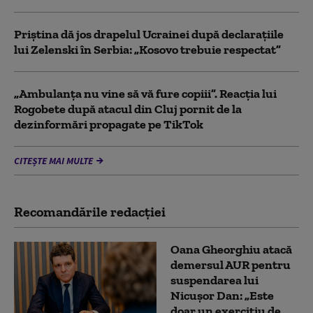
Priștina dă jos drapelul Ucrainei după declarațiile
lui Zelenski în Serbia: „Kosovo trebuie respectat”
„Ambulanța nu vine să vă fure copiii”. Reacția lui
Rogobete după atacul din Cluj pornit de la
dezinformări propagate pe TikTok
CITEȘTE MAI MULTE
Recomandările redacţiei
Oana Gheorghiu atacă
demersul AUR pentru
suspendarea lui
Nicușor Dan: „Este
doar un exercițiu de