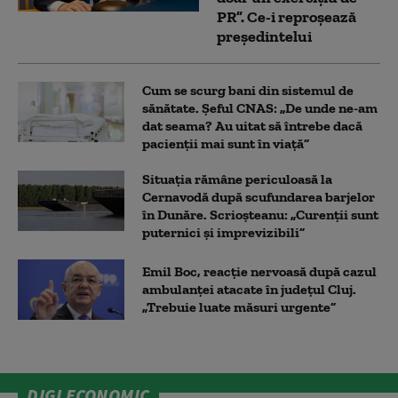
PR”. Ce-i reproșează
președintelui
Cum se scurg bani din sistemul de
sănătate. Șeful CNAS: „De unde ne-am
dat seama? Au uitat să întrebe dacă
pacienții mai sunt în viață”
Situația rămâne periculoasă la
Cernavodă după scufundarea barjelor
în Dunăre. Scrioșteanu: „Curenții sunt
puternici și imprevizibili”
Emil Boc, reacție nervoasă după cazul
ambulanței atacate în județul Cluj.
„Trebuie luate măsuri urgente”
DIGI ECONOMIC