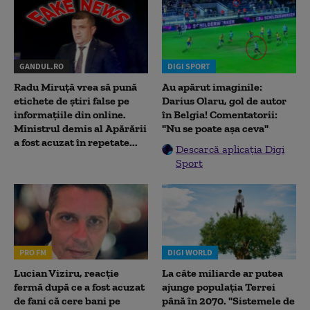
GANDUL.RO
DIGI SPORT
Radu Miruţă vrea să pună
Au apărut imaginile:
etichete de știri false pe
Darius Olaru, gol de autor
informațiile din online.
în Belgia! Comentatorii:
Ministrul demis al Apărării
"Nu se poate așa ceva"
a fost acuzat în repetate...
Descarcă aplicația Digi
Sport
PRO FM
DIGI WORLD
Lucian Viziru, reacție
La câte miliarde ar putea
fermă după ce a fost acuzat
ajunge populația Terrei
de fani că cere bani pe
până în 2070. "Sistemele de