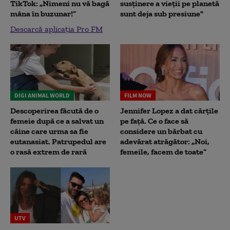
TikTok: „Nimeni nu vă bagă
susținere a vieții pe planetă
mâna în buzunar!”
sunt deja sub presiune"
Descarcă aplicația Pro FM
DIGI ANIMAL WORLD
FILM NOW
Descoperirea făcută de o
Jennifer Lopez a dat cărțile
femeie după ce a salvat un
pe față. Ce o face să
câine care urma sa fie
considere un bărbat cu
eutanasiat. Patrupedul are
adevărat atrăgător: „Noi,
o rasă extrem de rară
femeile, facem de toate”
UTV