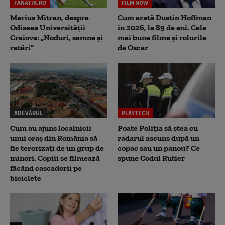
FANATIK.RO
FILM NOW
Marius Mitran, despre
Cum arată Dustin Hoffman
Odiseea Universității
în 2026, la 89 de ani. Cele
Craiova: „Noduri, semne și
mai bune filme și rolurile
ratări”
de Oscar
ADEVĂRUL
PLAYTECH
Cum au ajuns localnicii
Poate Poliția să stea cu
unui oraș din România să
radarul ascuns după un
fie terorizați de un grup de
copac sau un panou? Ce
minori. Copiii se filmează
spune Codul Rutier
făcând cascadorii pe
biciclete