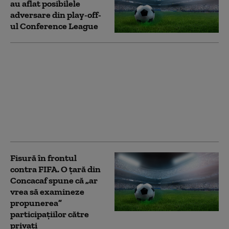
au aflat posibilele
adversare din play-off-
ul Conference League
FIFA a renunțat la
planul de vânzare a
Cupei Mondiale în
valoare de 20 de
miliarde de dolari,
relatează New York
Post
Fisură în frontul
contra FIFA. O țară din
Concacaf spune că „ar
vrea să examineze
propunerea”
participațiilor către
privați