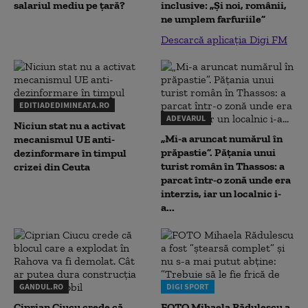
salariul mediu pe țară?
inclusive: „Și noi, românii,
ne umplem farfuriile”
Descarcă aplicația Digi FM
EDITIADEDIMINEATA.RO
ADEVARUL
Niciun stat nu a activat
„Mi-a aruncat numărul în
mecanismul UE anti-
prăpastie”. Pățania unui
dezinformare în timpul
turist român în Thassos: a
crizei din Ceuta
parcat într-o zonă unde era
interzis, iar un localnic i-
a...
GANDUL.RO
DIGI SPORT
Ciprian Ciucu crede că
FOTO Mihaela Rădulescu a