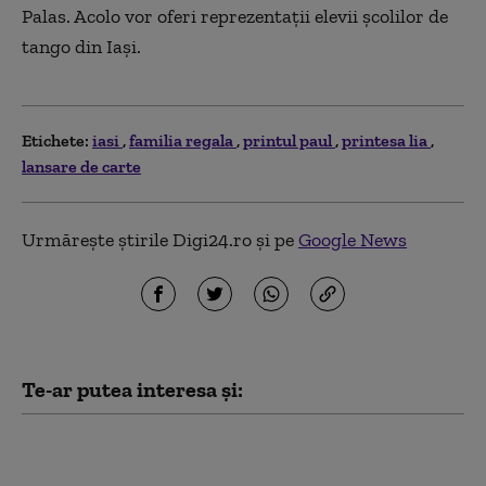
Palas. Acolo vor oferi reprezentaţii elevii şcolilor de
tango din Iaşi.
Etichete:
iasi
familia regala
printul paul
printesa lia
lansare de carte
Urmărește știrile Digi24.ro și pe
Google News
Te-ar putea interesa și:
Anchetă la un spital din cauza
numărului mare de concedii