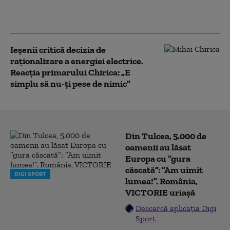
acasă cu căruţa tatălui său. El este
căutat de poliție
Ieșenii critică decizia de
raționalizare a energiei electrice.
Reacția primarului Chirica: „E
simplu să nu-ţi pese de nimic”
Din Tulcea, 5.000 de
oamenii au lăsat
Europa cu ”gura
căscată”: ”Am uimit
DIGI SPORT
lumea!”. România,
VICTORIE uriașă
Descarcă aplicația Digi
Sport