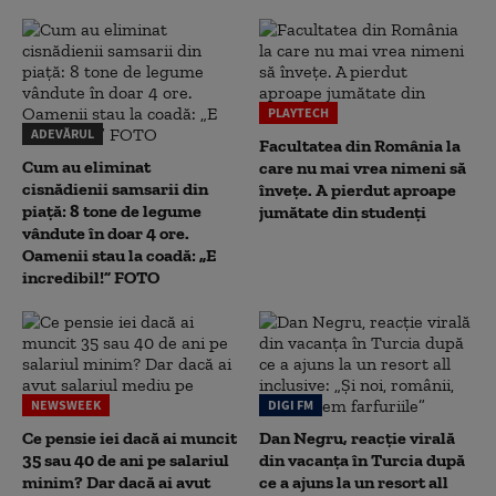
PLAYTECH
ADEVĂRUL
Facultatea din România la
Cum au eliminat
care nu mai vrea nimeni să
cisnădienii samsarii din
înveţe. A pierdut aproape
piață: 8 tone de legume
jumătate din studenţi
vândute în doar 4 ore.
Oamenii stau la coadă: „E
incredibil!” FOTO
NEWSWEEK
DIGI FM
Ce pensie iei dacă ai muncit
Dan Negru, reacție virală
35 sau 40 de ani pe salariul
din vacanța în Turcia după
minim? Dar dacă ai avut
ce a ajuns la un resort all