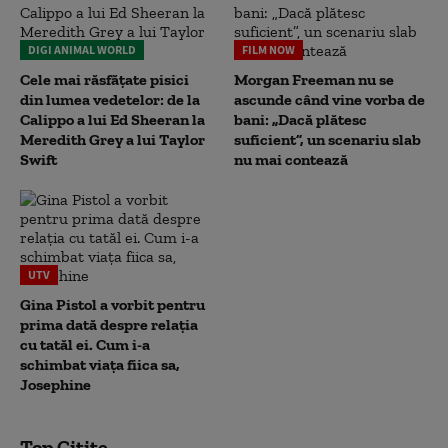
DIGI ANIMAL WORLD
FILM NOW
Cele mai răsfățate pisici
Morgan Freeman nu se
din lumea vedetelor: de la
ascunde când vine vorba de
Calippo a lui Ed Sheeran la
bani: „Dacă plătesc
Meredith Grey a lui Taylor
suficient”, un scenariu slab
Swift
nu mai contează
UTV
Gina Pistol a vorbit pentru
prima dată despre relația
cu tatăl ei. Cum i-a
schimbat viața fiica sa,
Josephine
Top Citite