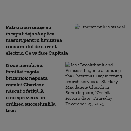
medicale în plin sezon estival: Unul
din 10 angajați a anunțat că e bolnav
Patru mari orașe au
început deja să aplice
măsuri pentru limitarea
consumului de curent
electric. Ce va face Capitala
Nouă membră a
familiei regale
britanice: nepoata
regelui Charles a
născut o fetiță. A
cincisprezecea în
ordinea succesiunii la
tron
Un băiat de 12 ani din Iași a fugit de