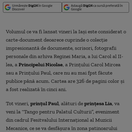
Urmărește
Digi24
în Google
Adaugă
Digi24
ca sursă preferată în
Discover
Google
Volumul ce va fi lansat vineri la Iaşi este considerat o
carte-document deoarece cuprinde o colecţie
impresionantă de documente, scrisori, fotografii
personale din arhiva Reginei Maria, a lui Carol al II-
lea, a
Principelui Nicolae
, a Prințului Carol Mircea
sau a Prințului Paul, care nu au mai fpst făcute
publice până acum. Cartea are 326 de pagini color şi
a fost realizată în cinci ani.
Tot vineri,
prinţul Paul
, alături de
prinţesa Lia
, va
veni la “Tango pentru Palatul Culturii”, eveniment
din cadrul Fesitvalului Internaţional al Muzicii
Mecanice, ce se va desfăşura în zona patinoarului