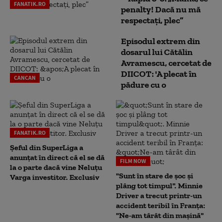
FANATIK.RO
penalty! Dacă nu mă
respectați, plec”
Episodul extrem din
dosarul lui Cătălin
Avramescu, cercetat de
DIICOT: 'A plecat în
CANCAN
pădure cu o
FANATIK.RO
Șeful din SuperLiga a
anunțat în direct că el se dă
FILM NOW
la o parte dacă vine Neluțu
"Sunt în stare de șoc și
Varga investitor. Exclusiv
plâng tot timpul". Minnie
Driver a trecut printr-un
accident teribil în Franța:
"Ne-am târât din mașină"