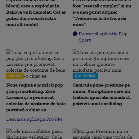
blocul care a explodat în
fost ”ștearsă complet” și nu
Rahova va fi demolat. Cât ar
s-a mai putut abține:
putea dura construcția
”Trebuie să le fie frică de
unui alt imobil
mine”
Descarcă aplicația Digi
Sport
PRO FM
DIGI WORLD
Noua regină a muzicii pop
Canicula pune presiune pe
știe și marketing. Zara
inimă. 5 simptome care nu
Larsson și-a promovat
trebuie ignorate niciodată,
colecția de costume de baie
potrivit unui cardiolog
purtând-o chiar ea
Descarcă aplicația Pro FM