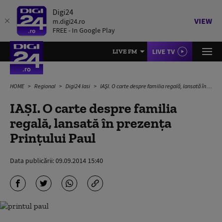
Digi24
VIEW
m.digi24.ro
FREE - In Google Play
LIVE TV
LIVE FM
HOME
Regional
Digi24 Iasi
IAŞI. O carte despre familia regală, lansată în prezenţa Prinţului Paul
IAŞI. O carte despre familia
regală, lansată în prezenţa
Prinţului Paul
Data publicării:
09.09.2014 15:40