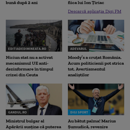
bună după 2 ani
fiica lui Ion Țiriac
Descarcă aplicația Digi FM
EDITIADEDIMINEATA.RO
ADEVARUL
Niciun stat nu a activat
Moody’s a cruțat România.
mecanismul UE anti-
Acum politicienii pot strica
dezinformare în timpul
tot. Avertismentul
crizei din Ceuta
analiștilor
GANDUL.RO
DIGI SPORT
Ministrul bulgar al
Au bătut palma! Marius
Apărării susține că puterea
Șumudică, revenire