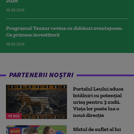
2026
08.08.2026
Programul Tezaur revine cu dobânzi avantajoase.
Ce primesc investitorii
08.08.2026
PARTENERII NOȘTRI
Portalul Leului aduce
întâlniri cu potențial
uriaș pentru 3 zodii.
Viața lor poate lua o
nouă direcție
PE ROZ
Sfatul de suflet al lui