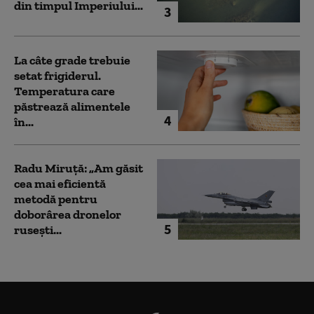
din timpul Imperiului...
3
La câte grade trebuie
setat frigiderul.
Temperatura care
păstrează alimentele
4
în...
Radu Miruță: „Am găsit
cea mai eficientă
metodă pentru
doborârea dronelor
5
rusești...