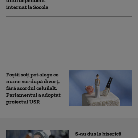
unui dependent
internat la Socola
Încă o țară a adoptat
legea care autorizează
custodia comună
asupra animalelor de
companie după divorț
Foștii soți pot alege ce
nume vor după divorț,
fără acordul celuilalt.
Parlamentul a adoptat
proiectul USR
S-au dus la biserică