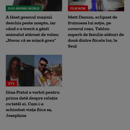
DIGI ANIMAL WORLD
FILM NOW
A lăsat geamul mașinii
Matt Damon, eclipsat de
deschis peste noapte, iar
frumoasa lui soție, pe
când s-a trezit a găsit
covorul roșu. Tablou
animalul atârnat de volan:
superb de familie alături de
„Noroc că se mișcă greu”
două dintre fiicele lor, la
Seul
UTV
Gina Pistol a vorbit pentru
prima dată despre relația
cu tatăl ei. Cum i-a
schimbat viața fiica sa,
Josephine