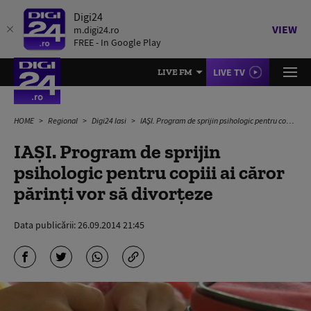
Digi24
VIEW
m.digi24.ro
FREE - In Google Play
LIVE TV
LIVE FM
HOME
Regional
Digi24 Iasi
IAŞI. Program de sprijin psihologic pentru copiii ai căror părinţi vor să divorţeze
IAŞI. Program de sprijin
psihologic pentru copiii ai căror
părinţi vor să divorţeze
Data publicării:
26.09.2014 21:45