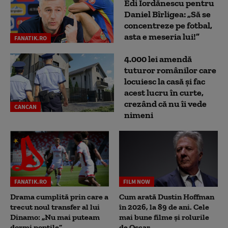
Edi Iordănescu pentru
Daniel Bîrligea: „Să se
concentreze pe fotbal,
asta e meseria lui!”
FANATIK.RO
4.000 lei amendă
tuturor românilor care
locuiesc la casă și fac
acest lucru în curte,
crezând că nu îi vede
CANCAN
nimeni
FANATIK.RO
FILM NOW
Drama cumplită prin care a
Cum arată Dustin Hoffman
trecut noul transfer al lui
în 2026, la 89 de ani. Cele
Dinamo: „Nu mai puteam
mai bune filme și rolurile
dormi nopțile”
de Oscar