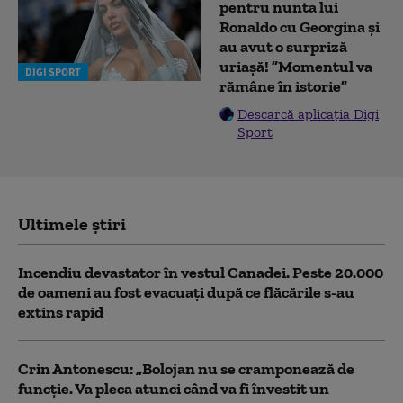
pentru nunta lui
Ronaldo cu Georgina și
au avut o surpriză
uriașă! ”Momentul va
DIGI SPORT
rămâne în istorie”
Descarcă aplicația Digi
Sport
Ultimele știri
Incendiu devastator în vestul Canadei. Peste 20.000
de oameni au fost evacuați după ce flăcările s-au
extins rapid
Crin Antonescu: „Bolojan nu se cramponează de
funcție. Va pleca atunci când va fi învestit un