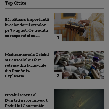
Top Citite
Sărbătoare importantă
în calendarul ortodox
pe 7 august: Ce tradiții
se respectă și cui...
1
Medicamentele Colebil
și Panzcebil au fost
retrase din farmaciile
din România.
2
Explicația...
Nivelul scăzut al
Dunării a scos la iveală
Podul lui Constantin,