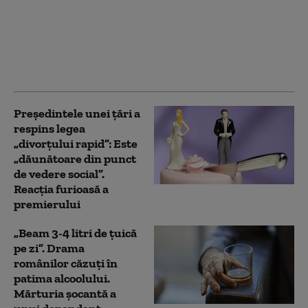
„divorțul secolului”:
Bani, iubire și trădare
în cazul unui miliardar
AI care ar putea pierde
jumătate din avere
Preşedintele unei țări a
respins legea
„divorţului rapid”: Este
„dăunătoare din punct
de vedere social”.
Reacția furioasă a
premierului
„Beam 3-4 litri de țuică
pe zi”. Drama
românilor căzuți în
patima alcoolului.
Mărturia șocantă a