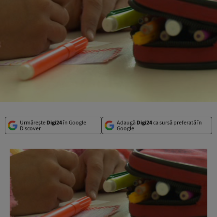
Urmărește
Digi24
în Google
Adaugă
Digi24
ca sursă preferată în
Discover
Google