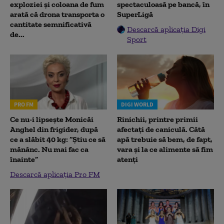
exploziei și coloana de fum
spectaculoasă pe bancă, în
arată că drona transporta o
SuperLigă
cantitate semnificativă
Descarcă aplicația Digi
de...
Sport
PRO FM
DIGI WORLD
Ce nu-i lipsește Monicăi
Rinichii, printre primii
Anghel din frigider, după
afectați de caniculă. Câtă
ce a slăbit 40 kg: “Știu ce să
apă trebuie să bem, de fapt,
mănânc. Nu mai fac ca
vara și la ce alimente să fim
înainte”
atenți
Descarcă aplicația Pro FM