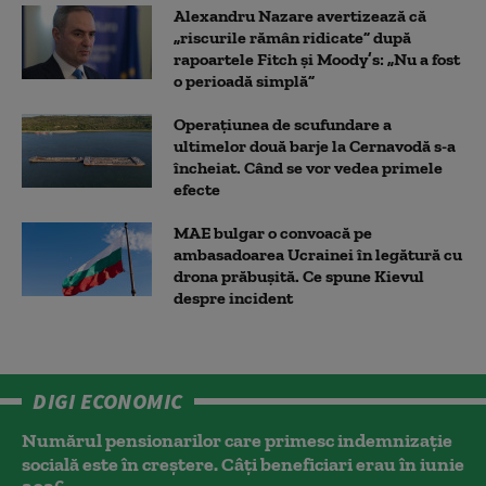
Alexandru Nazare avertizează că
„riscurile rămân ridicate” după
rapoartele Fitch și Moody’s: „Nu a fost
o perioadă simplă”
Operațiunea de scufundare a
ultimelor două barje la Cernavodă s-a
încheiat. Când se vor vedea primele
efecte
MAE bulgar o convoacă pe
ambasadoarea Ucrainei în legătură cu
drona prăbuşită. Ce spune Kievul
despre incident
DIGI ECONOMIC
Numărul pensionarilor care primesc indemnizaţie
socială este în creștere. Câți beneficiari erau în iunie