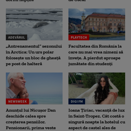
ADEVĂRUL
PLAYTECH
„Antrenamentul” sezonului
Facultatea din România la
în Arctica: Un urs polar
care nu mai vrea nimeni să
folosește un bloc de gheață
înveţe. A pierdut aproape
pe post de halteră
jumătate din studenţi
NEWSWEEK
DIGI FM
Anunțul lui Nicușor Dan
Ioana Țiriac, vacanță de lux
deschide calea spre
în Saint-Tropez. Cât costă o
creșterea pensiilor.
singură noapte la hotelul cu
Pensionarii, prima veste
aspect de castel ales de