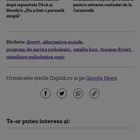
după rapoartele Fitch și
pentru salvarea centralei de la
Moody’s: „Nu a fost o perioadă
Cernavodă
simplă”
Etichete:
divorţ
alternative sociale
program de sprijin psihologic
catalin luca
traume divort
consiliere psihologica copii
Urmărește știrile Digi24.ro și pe
Google News
Te-ar putea interesa și:
De la nunta de basm la