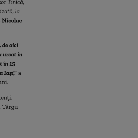
or Tinică,
izată, la
t
Nicolae
 de aici
a urcat în
t în 15
 Iaşi,"
a
ani.
enţi.
i Târgu