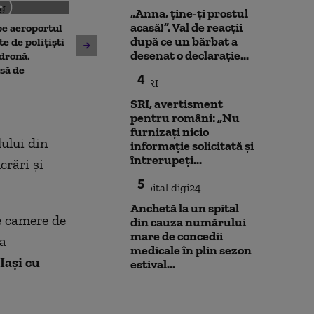
„Anna, ţine-ţi prostul
acasă!”. Val de reacții
 pe aeroportul
Societatea de Transport
după ce un bărbat a
Avertisment de
te de polițiști
București și-a cerut
desenat o declarație...
după scandalul
 dronă.
insolvența
pe cărbune: „B
să de
4
angajamentelo
poate avea con
SRI, avertisment
financiare”
pentru români: „Nu
furnizați nicio
lului din
informație solicitată și
întrerupeți...
crări şi
5
Anchetă la un spital
e camere de
din cauza numărului
mare de concedii
ua
medicale în plin sezon
Iaşi cu
estival...