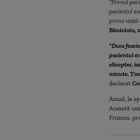
"Primul paci
pacientul est
prima viaţă 
Bănicioiu, 
"Dura foarte
pacientul er
elicopter, ia
minute. Trei
declarat
Co
Anual, la sp
Această uni
Frumos, pre