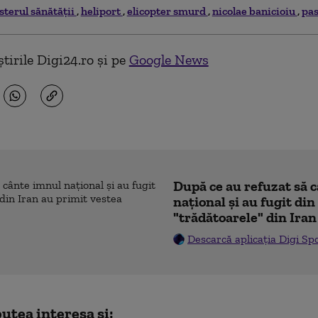
sterul sănătăţii
heliport
elicopter smurd
nicolae banicioiu
pas
tirile Digi24.ro și pe
Google News
După ce au refuzat să 
naţional şi au fugit din
"trădătoarele" din Iran
Descarcă aplicația Digi Sp
utea interesa și: