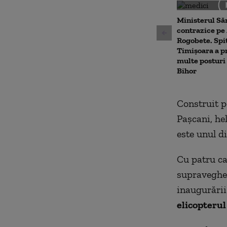
0
seconds
Volu
90%
Ministerul Săn
contrazice pe
Rogobete. Spit
Timișoara a p
multe posturi 
Bihor
Construit p
Paşcani, he
este unul d
Cu patru ca
supravegher
inaugurării
elicopteru