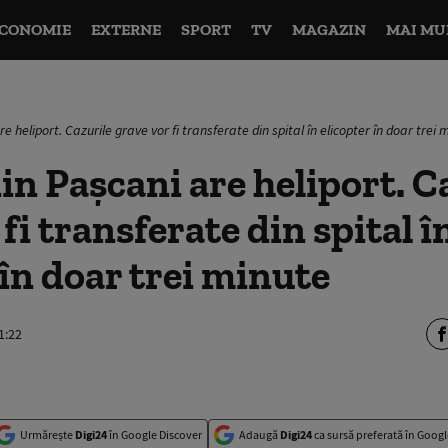
CONOMIE
EXTERNE
SPORT
TV
MAGAZIN
MAI MU
re heliport. Cazurile grave vor fi transferate din spital în elicopter în doar trei 
din Paşcani are heliport. C
fi transferate din spital î
 în doar trei minute
1:22
Urmărește
Digi24
în Google Discover
Adaugă
Digi24
ca sursă preferată în Googl