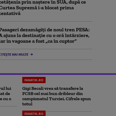
cetățenia prin naștere în SUA, după ce
Curtea Supremă i-a blocat prima
tentativă
Pasageri dezamăgiți de noul tren PESA:
A ajuns la destinație cu o oră întârziere,
iar în vagoane a fost „ca în cuptor”
CITEȘTE MAI MULTE
FANATIK.RO
ul lui
Gigi Becali vrea să transfere la
at de
FCSB cel mai bun dribleur din
e cu o
campionatul Turciei. Cifrele spun
totul
FANATIK.RO