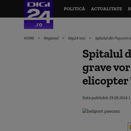
POLITICĂ
ACTUALITATE
E
HOME
Regional
Digi24 Iasi
Spitalul din Paşcani a
Spitalul 
grave vor 
elicopter
Data publicării:
29.09.2014 1