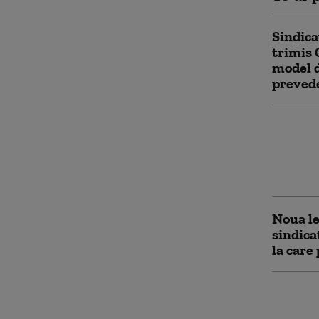
Sindica
trimis
model d
preved
Câtă ap
funcție
aliment
hidrat
Noua le
sindica
la care
Ministe
măsuri 