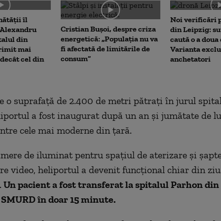
me
ătății îl
Noi verificări
Cristian Bușoi, despre criza
 Alexandru
din Leipzig: su
energetică: „Populația nu va
alul din
caută o a doua
fi afectată de limitările de
rimit mai
Varianta exclu
consum”
decât cel din
anchetatori
e o suprafaţă de 2.400 de metri pătraţi în jurul spita
liportul a fost inaugurat după un an şi jumătate de lu
intre cele mai moderne din ţară.
mere de iluminat pentru spaţiul de aterizare şi şapt
e video, heliportul a devenit funcţional chiar din zi
.
Un pacient a fost transferat la spitalul Parhon din 
l SMURD în doar 15 minute.