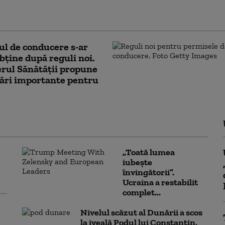
nțe suplimentate și puncte
ribuire a apei
l de conducere s-ar
bține după reguli noi.
rul Sănătății propune
ări importante pentru
„Toată lumea
iubește
învingătorii”.
Ucraina a restabilit
complet...
Nivelul scăzut al Dunării a scos
la iveală Podul lui Constantin,