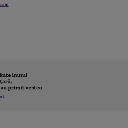
cani
cânte imnul
 ţară,
 au primit vestea
ort