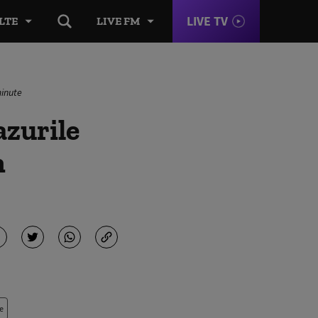
LIVE TV
LTE
LIVE FM
minute
azurile
n
e