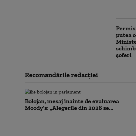
ambula
de dist
Permisu
putea o
Ministe
schimb
șoferi
Recomandările redacţiei
Bolojan, mesaj înainte de evaluarea
Moody's: „Alegerile din 2028 se...