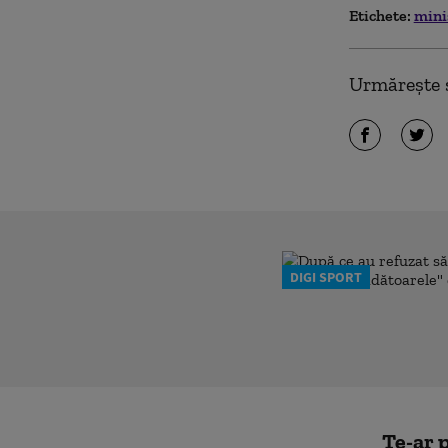
Etichete:
mini
Urmărește ș
DIGI SPORT
Te-ar p