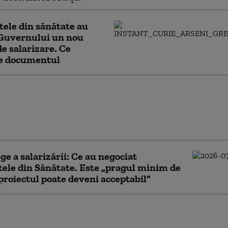
tele din sănătate au
 Guvernului un nou
e salarizare. Ce
e documentul
ă trebuie să bei pe caniculă în
 de câte kilograme ai. Ce
e recomandă specialiștii pentru
are
ge a salarizării: Ce au negociat
tele din Sănătate. Este „pragul minim de
 proiectul poate deveni acceptabil”
rul Sănătății anunță
împotriva caniculei: