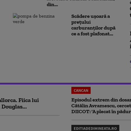
din...
Scădere ușoară a
prețului
carburanților după
ce a fost plafonat...
CANCAN
lorca. Fiica lui
Episodul extrem din dosar
Cătălin Avramescu, cercet
 Douglas...
DIICOT: 'A plecat în pădur
EDITIADEDIMINEATA.RO