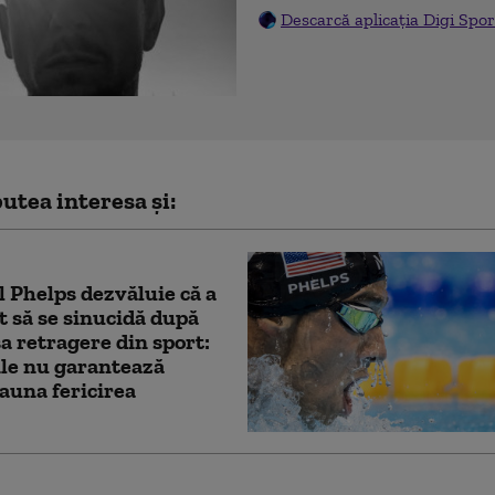
Descarcă aplicația Digi Spor
utea interesa și:
 Phelps dezvăluie că a
t să se sinucidă după
a retragere din sport:
le nu garantează
auna fericirea