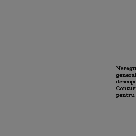
Cele ma
ale mer
recoman
facem z
Neregul
general
descope
Conturi
pentru
(P) Fest