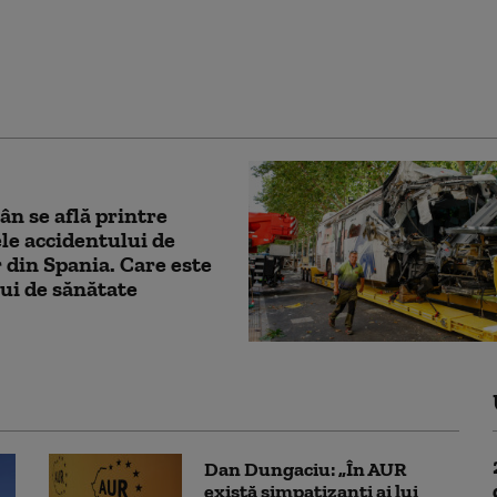
e porțile la Arena
ală, pentru un weekend
erte și activități
toată familia
n se află printre
le accidentului de
 din Spania. Care este
lui de sănătate
Dan Dungaciu: „În AUR
există simpatizanți ai lui