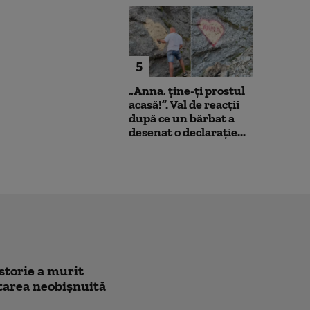
5
„Anna, ţine-ţi prostul
acasă!”. Val de reacții
după ce un bărbat a
desenat o declarație...
istorie a murit
citarea neobișnuită