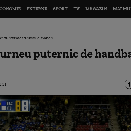
CONOMIE
EXTERNE
SPORT
TV
MAGAZIN
MAI MU
ic de handbal feminin la Roman
urneu puternic de handba
6:21