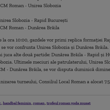
HCM Roman - Unirea Slobozia
nirea Slobozia - Rapid București
HCM Roman - Dunărea Brăila
 la ora 10:00, gazdele vor primi replica formației Rap
0 se vor confrunta Unirea Slobozia și Dunărea Brăila. 
ai juca alte două partide: Dunărea Brăila - Rapid ș
obozia. Ultimele meciuri ale patrulaterului, Unirea Sl
M - Dunărea Brăila, se vor disputa duminică dimine
nizarea turneului, Consiliul Local Roman a alocat 7.5
t
handbal feminin
roman
trofeul roman voda musat