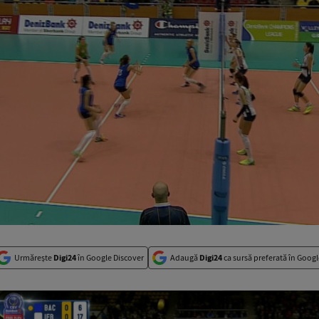
Urmărește
Digi24
în Google Discover
Adaugă
Digi24
ca sursă preferată în Googl