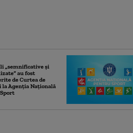
i importante beneficii
sului pe jos. Câți pași
dă specialiștii să
ilnic
i „semnificative și
izate” au fost
rite de Curtea de
 la Agenția Națională
 Sport
ival de Bine își