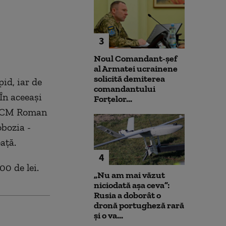
3
Noul Comandant-șef
al Armatei ucrainene
solicită demiterea
id, iar de
comandantului
În aceeași
Forțelor...
i HCM Roman
obozia -
ață.
4
00 de lei.
„Nu am mai văzut
niciodată așa ceva”:
Rusia a doborât o
dronă portugheză rară
și o va...