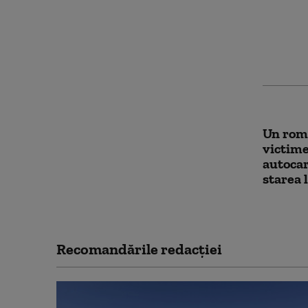
deschid
Națion
cu conc
pentru 
Un româ
victime
autocar
starea 
Recomandările redacţiei