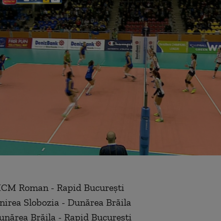
HCM Roman - Rapid București
nirea Slobozia - Dunărea Brăila
unărea Brăila - Rapid București