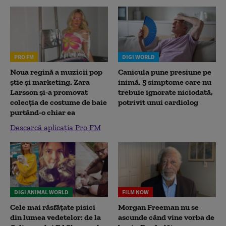
PRO FM
DIGI WORLD
Noua regină a muzicii pop
Canicula pune presiune pe
știe și marketing. Zara
inimă. 5 simptome care nu
Larsson și-a promovat
trebuie ignorate niciodată,
colecția de costume de baie
potrivit unui cardiolog
purtând-o chiar ea
Descarcă aplicația Pro FM
DIGI ANIMAL WORLD
FILM NOW
Cele mai răsfățate pisici
Morgan Freeman nu se
din lumea vedetelor: de la
ascunde când vine vorba de