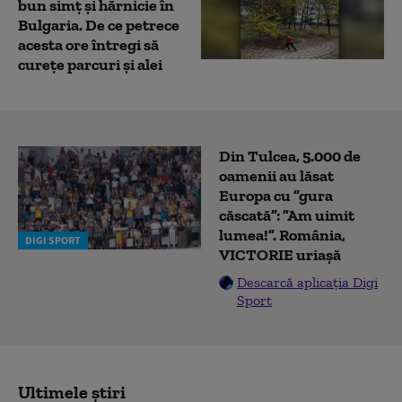
bun simț și hărnicie în
Bulgaria. De ce petrece
acesta ore întregi să
curețe parcuri și alei
Din Tulcea, 5.000 de
oamenii au lăsat
Europa cu ”gura
căscată”: ”Am uimit
lumea!”. România,
DIGI SPORT
VICTORIE uriașă
Descarcă aplicația Digi
Sport
Ultimele știri