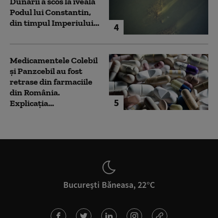
Dunării a scos la iveală
Podul lui Constantin,
din timpul Imperiului...
4
Medicamentele Colebil
și Panzcebil au fost
retrase din farmaciile
din România.
5
Explicația...
București Băneasa, 22°C