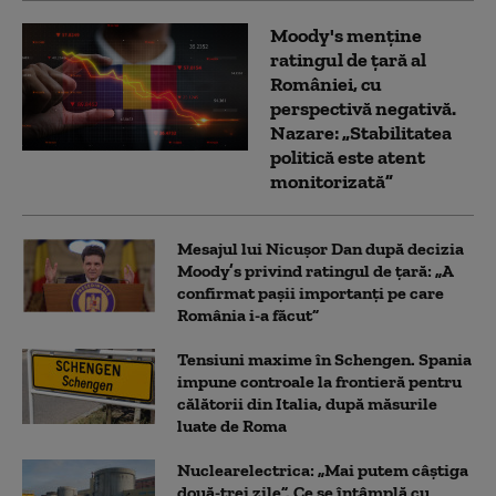
Moody's menține
ratingul de țară al
României, cu
perspectivă negativă.
Nazare: „Stabilitatea
politică este atent
monitorizată”
Mesajul lui Nicușor Dan după decizia
Moody’s privind ratingul de țară: „A
confirmat pașii importanți pe care
România i-a făcut”
Tensiuni maxime în Schengen. Spania
impune controale la frontieră pentru
călătorii din Italia, după măsurile
luate de Roma
Nuclearelectrica: „Mai putem câștiga
două-trei zile”. Ce se întâmplă cu