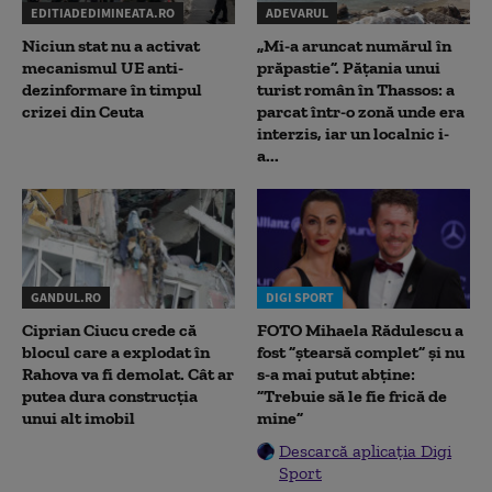
EDITIADEDIMINEATA.RO
ADEVARUL
Niciun stat nu a activat
„Mi-a aruncat numărul în
mecanismul UE anti-
prăpastie”. Pățania unui
dezinformare în timpul
turist român în Thassos: a
crizei din Ceuta
parcat într-o zonă unde era
interzis, iar un localnic i-
a...
GANDUL.RO
DIGI SPORT
Ciprian Ciucu crede că
FOTO Mihaela Rădulescu a
blocul care a explodat în
fost ”ștearsă complet” și nu
Rahova va fi demolat. Cât ar
s-a mai putut abține:
putea dura construcția
”Trebuie să le fie frică de
unui alt imobil
mine”
Descarcă aplicația Digi
Sport