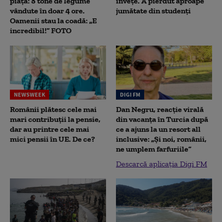
piață: 8 tone de legume
înveţe. A pierdut aproape
vândute în doar 4 ore.
jumătate din studenţi
Oamenii stau la coadă: „E
incredibil!” FOTO
NEWSWEEK
DIGI FM
Românii plătesc cele mai
Dan Negru, reacție virală
mari contribuții la pensie,
din vacanța în Turcia după
dar au printre cele mai
ce a ajuns la un resort all
mici pensii în UE. De ce?
inclusive: „Și noi, românii,
ne umplem farfuriile”
Descarcă aplicația Digi FM