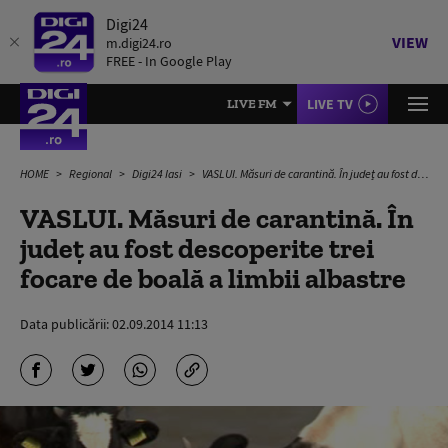
Digi24
VIEW
m.digi24.ro
FREE - In Google Play
LIVE TV
LIVE FM
HOME
Regional
Digi24 Iasi
VASLUI. Măsuri de carantină. În județ au fost descoperite trei focare de boală a limbii albastre
VASLUI. Măsuri de carantină. În
județ au fost descoperite trei
focare de boală a limbii albastre
Data publicării:
02.09.2014 11:13