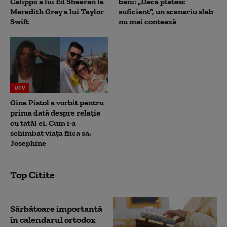
Calippo a lui Ed Sheeran la
bani: „Dacă plătesc
Meredith Grey a lui Taylor
suficient”, un scenariu slab
Swift
nu mai contează
UTV
Gina Pistol a vorbit pentru
prima dată despre relația
cu tatăl ei. Cum i-a
schimbat viața fiica sa,
Josephine
Top Citite
Sărbătoare importantă
în calendarul ortodox