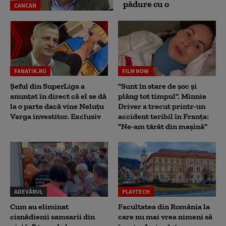
pădure cu o
CANCAN
FANATIK.RO
FILM NOW
Șeful din SuperLiga a
"Sunt în stare de șoc și
anunțat în direct că el se dă
plâng tot timpul". Minnie
la o parte dacă vine Neluțu
Driver a trecut printr-un
Varga investitor. Exclusiv
accident teribil în Franța:
"Ne-am târât din mașină"
ADEVĂRUL
PLAYTECH
Cum au eliminat
Facultatea din România la
cisnădienii samsarii din
care nu mai vrea nimeni să