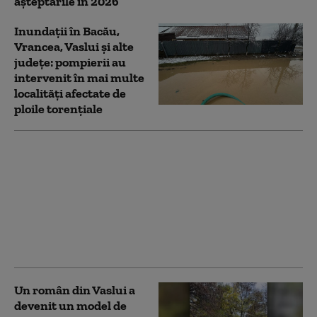
așteptările în 2026
Inundații în Bacău,
Vrancea, Vaslui și alte
județe: pompierii au
intervenit în mai multe
localități afectate de
ploile torențiale
„Părea doar un virus
obișnuit”. Medicul
testat pozitiv după
focarul de hantavirus
de pe vasul de
croazieră vorbește din
carantină
Un român din Vaslui a
devenit un model de