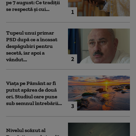
pe 7 august: Ce tradiții
se respectă și cui...
1
Tupeul unui primar
PSD după ce a încasat
despăgubiri pentru
secetă, iar apoi a
2
vândut...
Viața pe Pământ ar fi
putut apărea de două
ori. Studiul care pune
sub semnul întrebării...
3
Nivelul scăzut al