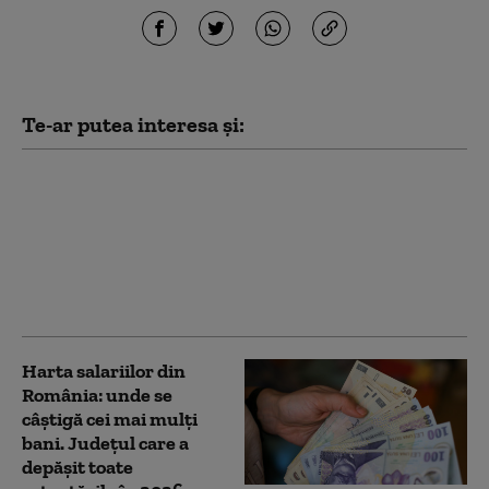
Te-ar putea interesa și:
Biciclete şi ceasuri de
40.000 euro posibil
furate din Italia, găsite
de polițiști la o
persoană din județul
Vaslui
Harta salariilor din
România: unde se
câștigă cei mai mulți
bani. Județul care a
depășit toate