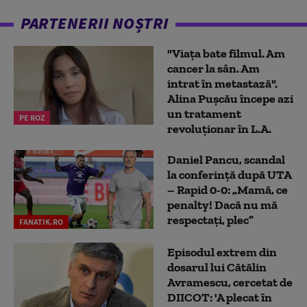
PARTENERII NOȘTRI
"Viața bate filmul. Am
cancer la sân. Am
intrat în metastază".
Alina Pușcău începe azi
un tratament
PE ROZ
revoluționar în L.A.
Daniel Pancu, scandal
la conferință după UTA
– Rapid 0-0: „Mamă, ce
penalty! Dacă nu mă
respectați, plec”
FANATIK.RO
Episodul extrem din
dosarul lui Cătălin
Avramescu, cercetat de
DIICOT: 'A plecat în