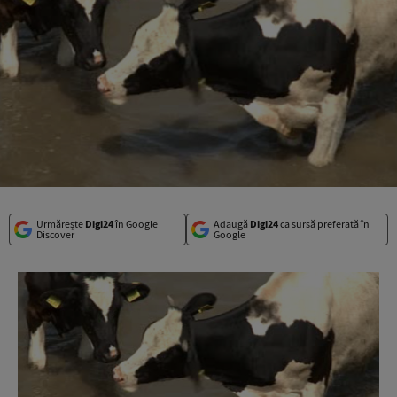
Urmărește
Digi24
în Google
Adaugă
Digi24
ca sursă preferată în
Discover
Google