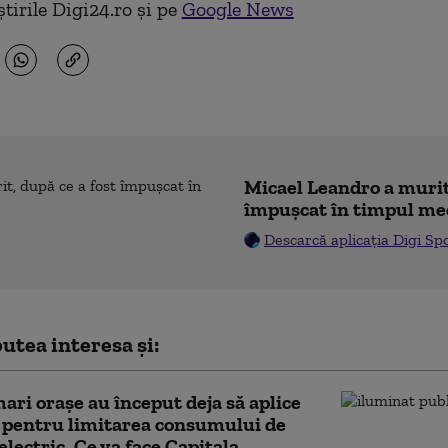
tirile Digi24.ro și pe
Google News
Micael Leandro a murit,
împușcat în timpul me
Descarcă aplicația Digi Sp
utea interesa și:
ari orașe au început deja să aplice
 pentru limitarea consumului de
electric. Ce va face Capitala