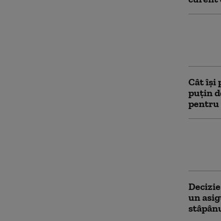
Clădire
Bulandr
pentru 3
Cât își
puțin d
pentru
Nicușo
partene
„Există
Decizie
un asig
stâpânu