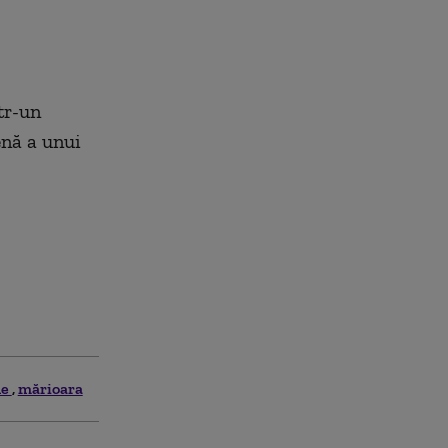
tr-un
enă a unui
he
mărioara