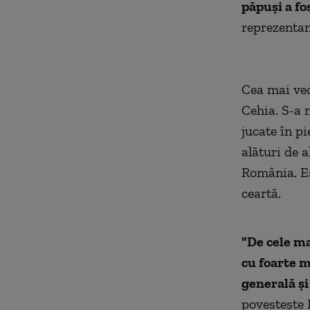
păpuși a fo
reprezentan
Cea mai vec
Cehia. S-a n
jucate în p
alături de 
România. Es
ceartă.
"De cele ma
cu foarte 
generală și
povestește 