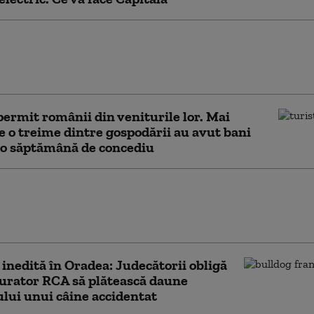
a din Schitu Măgureanu a Teatrului
a urmează să intre în consolidare
 ani. La cât se ridică investiția
 permit românii din veniturile lor. Mai
e o treime dintre gospodării au avut bani
 o săptămână de concediu
r Dan: România și SUA au un
riat „mai solid ca niciodată”.
 un uriaș potențial”
 inedită în Oradea: Judecătorii obligă
urator RCA să plătească daune
lui unui câine accidentat