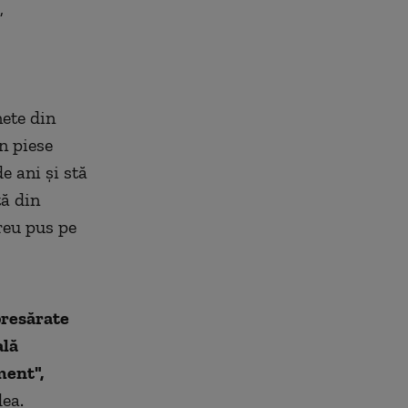
,
ete din
în piese
e ani şi stă
tă din
reu pus pe
presărate
ală
ment",
dea.