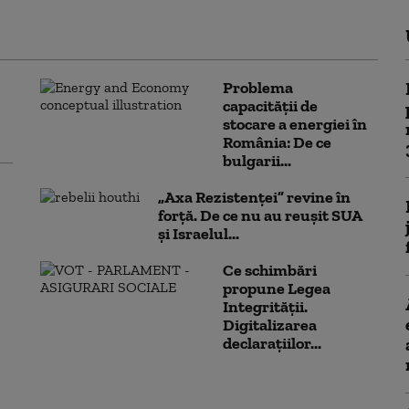
Problema
capacității de
stocare a energiei în
România: De ce
bulgarii...
„Axa Rezistenței” revine în
forță. De ce nu au reușit SUA
și Israelul...
Ce schimbări
propune Legea
Integrității.
Digitalizarea
declarațiilor...