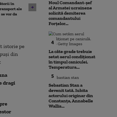
Noul Comandant-șef
torii în
al Armatei ucrainene
Un asistent medical din SUA
Jihadiști infilt
transport ale
solicită demiterea
pune la pământ un pacient
migranții ajunș
 se vor da
comandantului
violent. Ce nu a știut
Forțelor...
bărbatul agresiv atunci când
l-a atacat
4
t istorie pe
La câte grade trebuie
puşi din
setat aerul condiționat
:
în timpul caniculei.
Temperatura...
auna
5
e dragi
Sebastian Stan a
devenit tată. Iubita
actorului originar din
Constanța, Annabelle
spre
Wallis...
estor