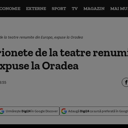
CONOMIE
EXTERNE
SPORT
TV
MAGAZIN
MAI MU
de la teatre renumite din Europa, expuse la Oradea
ionete de la teatre renum
xpuse la Oradea
3:55
Urmărește
Digi24
în Google Discover
Adaugă
Digi24
ca sursă preferată în Googl