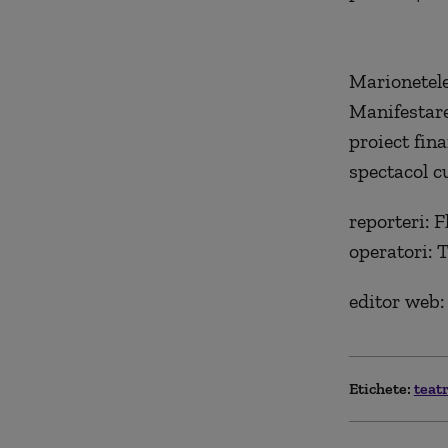
Marionetele
Manifestare
proiect fin
spectacol c
reporteri: F
operatori: 
editor web:
Etichete:
teat