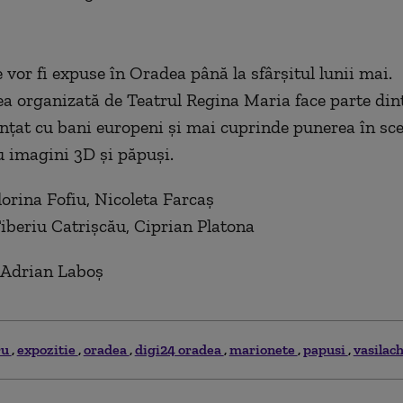
 vor fi expuse în Oradea până la sfârşitul lunii mai.
a organizată de Teatrul Regina Maria face parte din
anţat cu bani europeni şi mai cuprinde punerea în sc
u imagini 3D şi păpuşi.
lorina Fofiu, Nicoleta Farcaș
Tiberiu Catrișcău, Ciprian Platona
 Adrian Laboș
ru
expozitie
oradea
digi24 oradea
marionete
papusi
vasilac