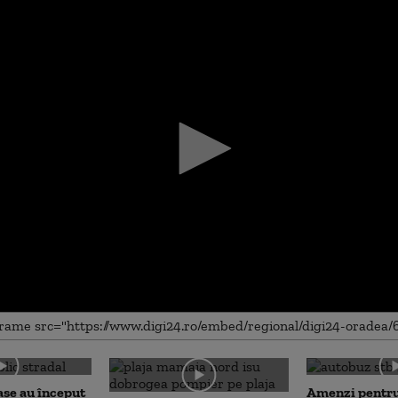
me
așe au început
Amenzi pentru