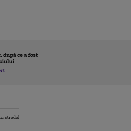
 după ce a fost
ciului
ort