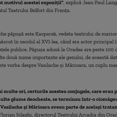
st motivul acestei expoziții"
, explică Jean-Paul Lang
tul Teatrului Belfort din Franţa.
he păpușă este Kasparek, vedeta teatrului de marion
ăscut în secolul al XVI-lea, când era actor principal 
ieţele publice. Păpuşa adusă la Oradea are peste 100 d
alte două nume importante ale genului, de această da
te vorba despre Vasilache și Mărioara, un cuplu me
i multe ori, certurile acestea conjugale, care erau 
multe glume deocheate, se terminau într-o ciomăge
 Vasilache și Mărioara aveau parte de același trata
Florian Silaghi, directorul Teatrului Arcadia din Ora