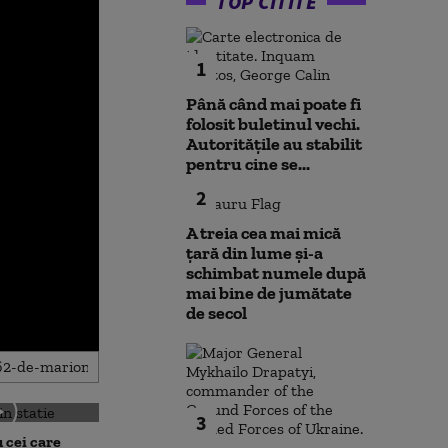
TOP CITITE
1
Până când mai poate fi
folosit buletinul vechi.
Autoritățile au stabilit
pentru cine se...
2
A treia cea mai mică
țară din lume și-a
schimbat numele după
mai bine de jumătate
de secol
3
 cei care