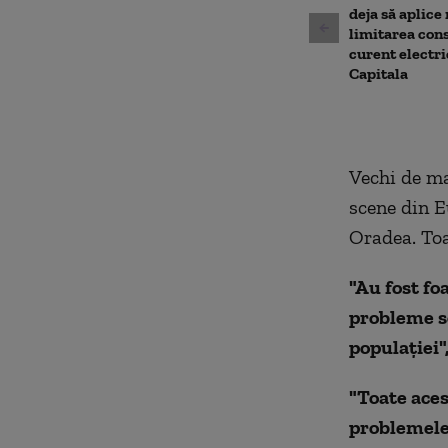
deja să aplice
limitarea con
curent electri
Capitala
Vechi de mai
scene din E
Oradea. Toa
"Au fost fo
probleme so
populației"
"Toate aces
problemele 