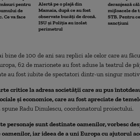
Alertă pe o plajă din
 măsuri pentru
deranjează călă
Mamaia, după ce au fost
sumului de
mijloacele de 
observate bucăți de dronă.
c. Ce va face
STB. Pentru ce
ISU și Poliția au izolat
sancțiuni
perimetrul
 bine de 100 de ani sau replici ale celor care au făcu
uropa, 62 de marionete au fost aduse la teatrul de pă
te au fost iubite de spectatori dintr-un singur motiv
arte critice la adresa societății care au pus întotde
ciale și economice, care au fost apreciate de temel
,
spune Radu Dinulescu, coordonatorul proiectului.
te personaje sunt destinate oamenilor, vorbesc de
oamenilor, iar ideea de a uni Europa cu ajutorul ac