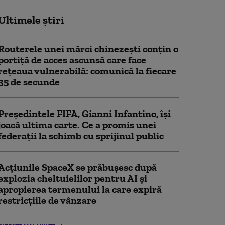
Ultimele știri
Routerele unei mărci chinezești conțin o
portiță de acces ascunsă care face
rețeaua vulnerabilă: comunică la fiecare
35 de secunde
Președintele FIFA, Gianni Infantino, îşi
joacă ultima carte. Ce a promis unei
federații la schimb cu sprijinul public
Acţiunile SpaceX se prăbuşesc după
explozia cheltuielilor pentru AI şi
apropierea termenului la care expiră
restricţiile de vânzare