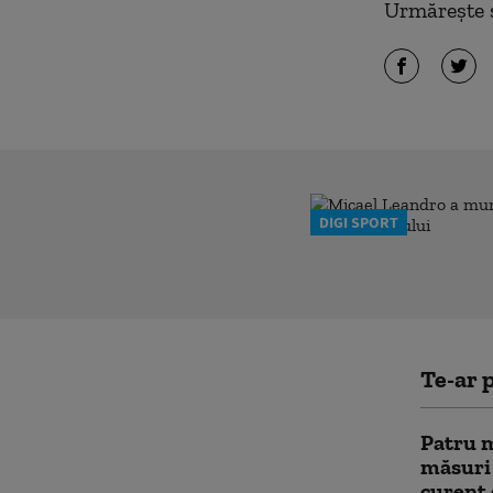
Urmărește ș
DIGI SPORT
Te-ar p
Patru m
măsuri
curent 