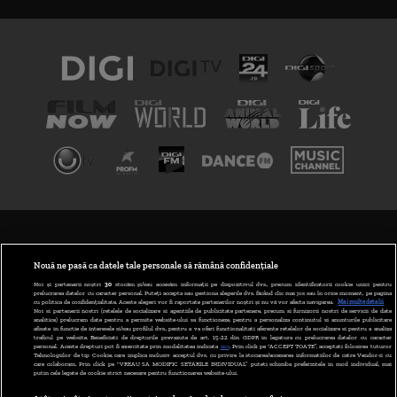
TERMENI ȘI CONDIȚII
POLITICA DE CONFIDENȚIALITATE
Nouă ne pasă ca datele tale personale să rămână confidențiale
Noi și partenerii noștri
30
stocăm și/sau accesăm informații pe dispozitivul dvs., precum identificatorii cookie unici pentru
prelucrarea datelor cu caracter personal. Puteți accepta sau gestiona alegerile dvs. făcând clic mai jos sau în orice moment, pe pagina
ABONARE DIGI TV
cu politica de confidențialitate. Aceste alegeri vor fi raportate partenerilor noștri și nu vă vor afecta navigarea.
Mai multe detalii
Noi si partenerii nostri (retelele de socializare si agentiile de publicitate partenere, precum si furnizorii nostri de servicii de date
analitice) prelucram date pentru a permite website-ului sa functioneze, pentru a personaliza continutul si anunturile publicitare
GESTIONAȚI PREFERINȚELE
afisate in functie de interesele si/sau profilul dvs., pentru a va oferi functionalitati aferente retelelor de socializare si pentru a analiza
traficul pe website. Beneficiati de drepturile prevazute de art. 15-22 din GDPR in legatura cu prelucrarea datelor cu caracter
personal. Aceste drepturi pot fi exercitate prin modalitatea indicata
aici
. Prin click pe “ACCEPT TOATE”, acceptati folosirea tuturor
CODUL DIGI24
Tehnologiilor de tip Cookie, care implica inclusiv acceptul dvs. cu privire la stocarea/accesarea informatiilor de catre Vendor-ii cu
care colaboram. Prin click pe “VREAU SA MODIFIC SETARILE INDIVIDUAL” puteti schimba preferintele in mod individual, mai
putin cele legate de cookie strict necesare pentru functionarea website-ului.
CAMERE WEB