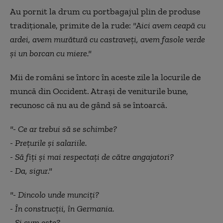
Au pornit la drum cu portbagajul plin de produse
tradiționale, primite de la rude:
"Aici avem ceapă cu
ardei, avem murătură cu castraveţi, avem fasole verde
şi un borcan cu miere."
Mii de români se întorc în aceste zile la locurile de
muncă din Occident. Atrași de veniturile bune,
recunosc că nu au de gând să se întoarcă.
"- Ce ar trebui să se schimbe?
- Preţurile şi salariile.
- Să fiţi şi mai respectaţi de către angajatori?
- Da, sigur."
"- Dincolo unde munciţi?
- În construcţii, în Germania.
- Şi cum este?