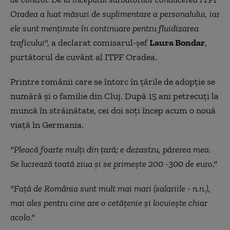
Oradea a luat măsuri de suplimentare a personalului, iar
ele sunt menţinute în continuare pentru fluidizarea
traficului
", a declarat comisarul-şef
Laura Bondar
,
purtătorul de cuvânt al ITPF Oradea.
Printre românii care se întorc în țările de adopție se
numără și o familie din Cluj. După 15 ani petrecuți la
muncă în străinătate, cei doi soți încep acum o nouă
viață în Germania.
"Pleacă foarte mulţi din ţară; e dezastru, părerea mea.
Se lucrează toată ziua şi se primeşte 200 -300 de euro."
"Faţă de România sunt mult mai mari (salariile - n.n.),
mai ales pentru cine are o cetăţenie şi locuieşte chiar
acolo."