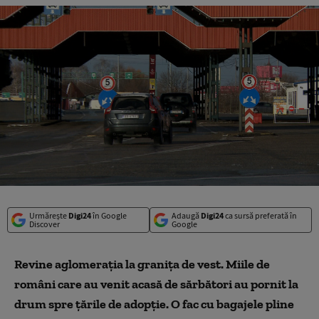
Urmărește
Digi24
în Google
Adaugă
Digi24
ca sursă preferată în
Discover
Google
Revine aglomerația la granița de vest. Miile de
români care au venit acasă de sărbători au pornit la
drum spre țările de adopție. O fac cu bagajele pline