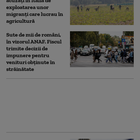
acuzați în Italia de
exploatarea unor
migranți care lucrau în
agricultură
Sute de mii de români,
în vizorul ANAF. Fiscul
trimite decizii de
impunere pentru
venituri obținute în
străinătate
Mii de români cer
băncilor rate mai mici.
Dacă acolo au mai găsit
înțelegere, IFN-urile
nici nu vor să audă -
zero cereri aprobate