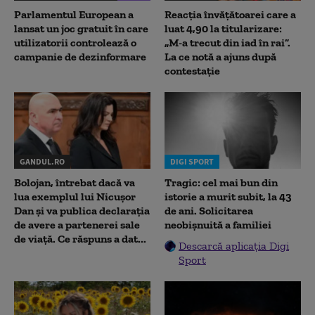
Parlamentul European a
Reacția învățătoarei care a
lansat un joc gratuit în care
luat 4,90 la titularizare:
utilizatorii controlează o
„M-a trecut din iad în rai”.
campanie de dezinformare
La ce notă a ajuns după
contestație
GANDUL.RO
DIGI SPORT
Bolojan, întrebat dacă va
Tragic: cel mai bun din
lua exemplul lui Nicușor
istorie a murit subit, la 43
Dan și va publica declarația
de ani. Solicitarea
de avere a partenerei sale
neobișnuită a familiei
de viață. Ce răspuns a dat...
Descarcă aplicația Digi
Sport