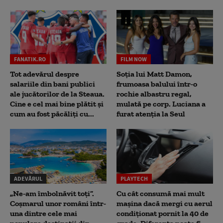
FANATIK.RO
FILM NOW
Tot adevărul despre
Soția lui Matt Damon,
salariile din bani publici
frumoasa balului într-o
ale jucătorilor de la Steaua.
rochie albastru regal,
Cine e cel mai bine plătit și
mulată pe corp. Luciana a
cum au fost păcăliți cu...
furat atenția la Seul
ADEVĂRUL
PLAYTECH
„Ne-am îmbolnăvit toți”.
Cu cât consumă mai mult
Coșmarul unor români într-
mașina dacă mergi cu aerul
una dintre cele mai
condiționat pornit la 40 de