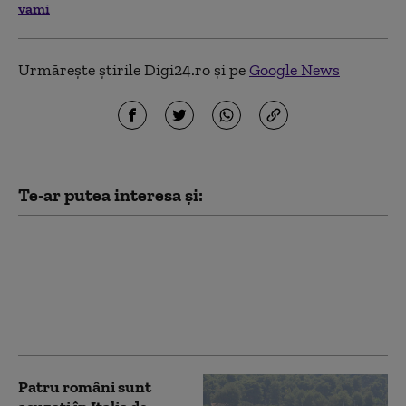
vami
Urmărește știrile Digi24.ro și pe
Google News
Te-ar putea interesa și:
Sondaj european. Care
sunt principalele
nemulțumiri ale
românilor
Patru români sunt