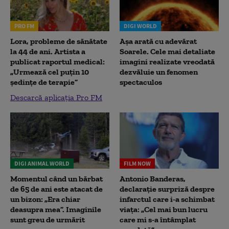
PRO FM
DIGI WORLD
Lora, probleme de sănătate
Așa arată cu adevărat
la 44 de ani. Artista a
Soarele. Cele mai detaliate
publicat raportul medical:
imagini realizate vreodată
„Urmează cel puțin 10
dezvăluie un fenomen
ședințe de terapie”
spectaculos
Descarcă aplicația Pro FM
DIGI ANIMAL WORLD
FILM NOW
Momentul când un bărbat
Antonio Banderas,
de 65 de ani este atacat de
declarație surpriză despre
un bizon: „Era chiar
infarctul care i-a schimbat
deasupra mea”. Imaginile
viața: „Cel mai bun lucru
sunt greu de urmărit
care mi s-a întâmplat