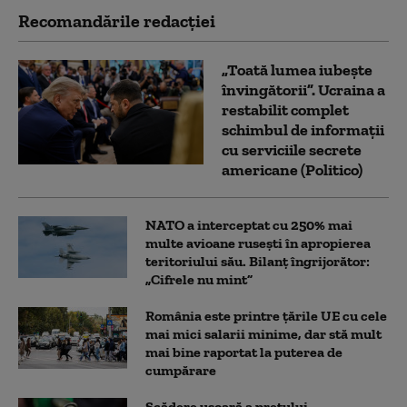
Recomandările redacţiei
„Toată lumea iubește
învingătorii”. Ucraina a
restabilit complet
schimbul de informații
cu serviciile secrete
americane (Politico)
NATO a interceptat cu 250% mai
multe avioane rusești în apropierea
teritoriului său. Bilanț îngrijorător:
„Cifrele nu mint”
România este printre țările UE cu cele
mai mici salarii minime, dar stă mult
mai bine raportat la puterea de
cumpărare
Scădere ușoară a prețului