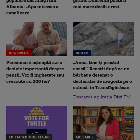
populare destinații din
grade. Diferența poate fi
Albania: „Apa mirosea a
mai mare decât crezi
canalizare”
NEWSWEEK
DIGI FM
Pensionarii așteaptă azi o
„Anna, ţine-ţi prostul
decizie importantă despre
acasă!" Reacţii după ce un
pensii. Vor fi înghețate sau
bărbat a desenat o
crescute cu 200 lei?
declaraţie de dragoste pe o
stâncă, în Transfăgărăşan
Descarcă aplicația Digi FM
EDITIADEDIMINEATA.RO
ADEVARUL