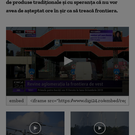
de produse tradiționale și cu speranța că nu vor
avea de așteptat ore în șir ca să treacă frontiera.
0
embed
seconds
of
2
minutes,
15
seconds