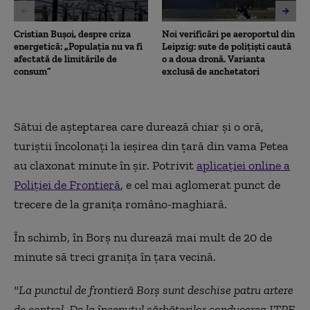
Cristian Bușoi, despre criza
Noi verificări pe aeroportul din
energetică: „Populația nu va fi
Leipzig: sute de polițiști caută
afectată de limitările de
o a doua dronă. Varianta
consum”
exclusă de anchetatori
Sătui de așteptarea care durează chiar și o oră,
turiștii încolonați la ieșirea din țară din vama Petea
au claxonat minute în șir. Potrivit
aplicației online a
Poliției de Frontieră
, e cel mai aglomerat punct de
trecere de la granița româno-maghiară.
În schimb, în Borș nu durează mai mult de 20 de
minute să treci granița în țara vecină.
"La punctul de frontieră Borş sunt deschise patru artere
de control. De la începutul sărbătorilor conducerea ITPF