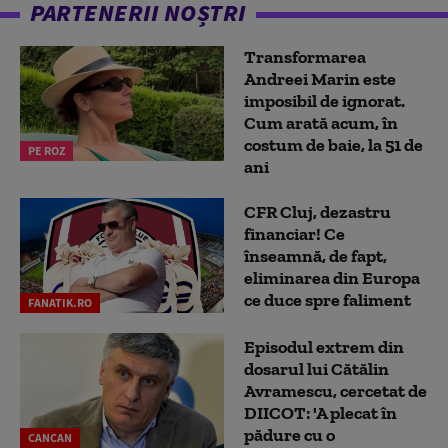
PARTENERII NOȘTRI
Transformarea
Andreei Marin este
imposibil de ignorat.
Cum arată acum, în
costum de baie, la 51 de
PE ROZ
ani
CFR Cluj, dezastru
financiar! Ce
înseamnă, de fapt,
eliminarea din Europa
ce duce spre faliment
FANATIK.RO
Episodul extrem din
dosarul lui Cătălin
Avramescu, cercetat de
DIICOT: 'A plecat în
pădure cu o
CANCAN