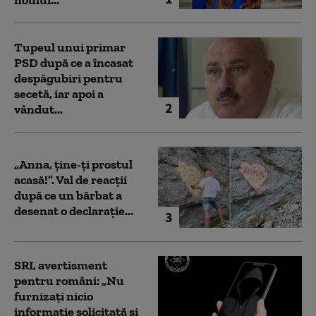
Tupeul unui primar
PSD după ce a încasat
despăgubiri pentru
secetă, iar apoi a
2
vândut...
„Anna, ţine-ţi prostul
acasă!”. Val de reacții
după ce un bărbat a
desenat o declarație...
3
SRI, avertisment
pentru români: „Nu
furnizați nicio
informație solicitată și