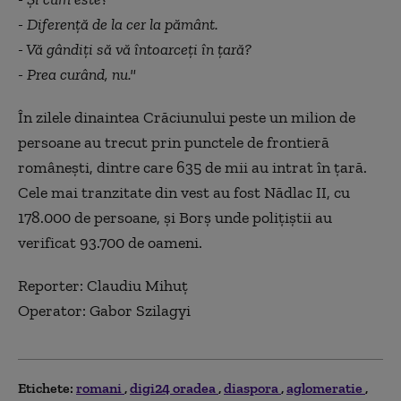
- Diferenţă de la cer la pământ.
- Vă gândiţi să vă întoarceţi în ţară?
- Prea curând, nu."
În zilele dinaintea Crăciunului peste un milion de
persoane au trecut prin punctele de frontieră
românești, dintre care 635 de mii au intrat în țară.
Cele mai tranzitate din vest au fost Nădlac II, cu
178.000 de persoane, şi Borş unde poliţiştii au
verificat 93.700 de oameni.
Reporter: Claudiu Mihuţ
Operator: Gabor Szilagyi
Etichete:
romani
digi24 oradea
diaspora
aglomeratie