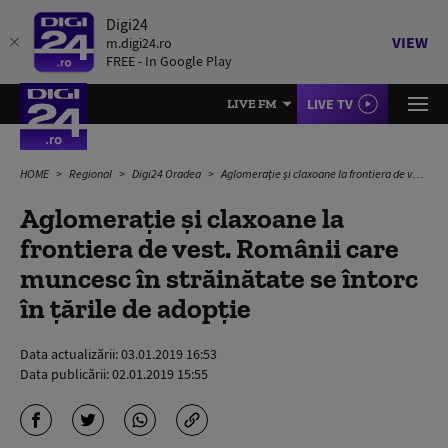
Digi24
VIEW
m.digi24.ro
FREE - In Google Play
LIVE TV
LIVE FM
HOME
Regional
Digi24 Oradea
Aglomerație și claxoane la frontiera de vest. Românii care muncesc în străinătate se întorc în țările de adopție
Aglomerație și claxoane la
frontiera de vest. Românii care
muncesc în străinătate se întorc
în țările de adopție
Data actualizării:
03.01.2019 16:53
Data publicării:
02.01.2019 15:55