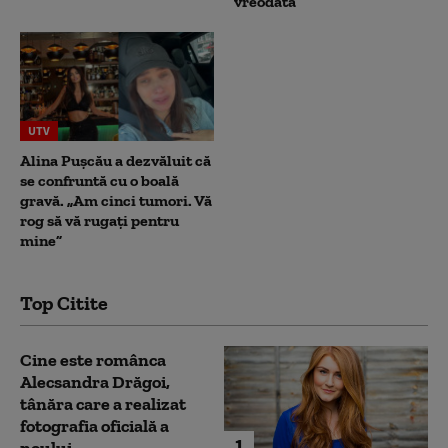
vreodată”
UTV
Alina Pușcău a dezvăluit că
se confruntă cu o boală
gravă. „Am cinci tumori. Vă
rog să vă rugați pentru
mine”
Top Citite
Cine este românca
Alecsandra Drăgoi,
tânăra care a realizat
fotografia oficială a
1
noului...