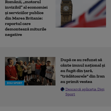
Românii, „motorul
invizibil” al economiei
și serviciilor publice
din Marea Britanie:
raportul care
demontează miturile
negative
După ce au refuzat să
cânte imnul naţional şi
au fugit din ţară,
"trădătoarele" din Iran
au primit vestea
DIGI SPORT
Descarcă aplicația Digi
Sport