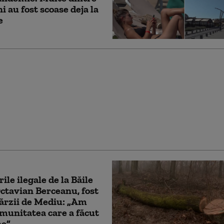
i au fost scoase deja la
e
ersoane au fost
e în urma defrișărilor
din Băile Felix
ile ilegale de la Băile
Octavian Berceanu, fost
Gărzii de Mediu: „Am
munitatea care a făcut
ne”