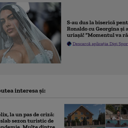
S-au dus la biserică pen
Ronaldo cu Georgina și 
uriașă! ”Momentul va ră
Descarcă aplicația Digi Spor
utea interesa și:
lix, la un pas de criză:
 slab sezon turistic de
andemie. Multe dintre