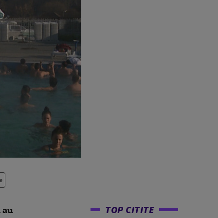
e
TOP CITITE
 au