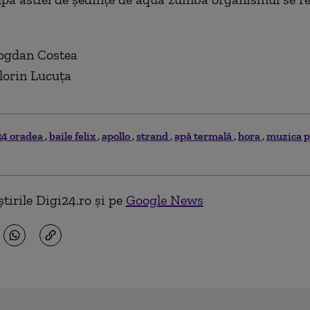
Bogdan Costea
lorin Lucuța
24 oradea
baile felix
apollo
strand
apă termală
hora
muzica 
tirile Digi24.ro și pe
Google News