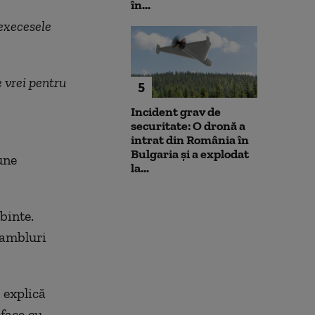
în...
execesele
e vrei pentru
5
Incident grav de
securitate: O dronă a
intrat din România în
Bulgaria şi a explodat
une
la...
binte.
sambluri
 explică
face cu