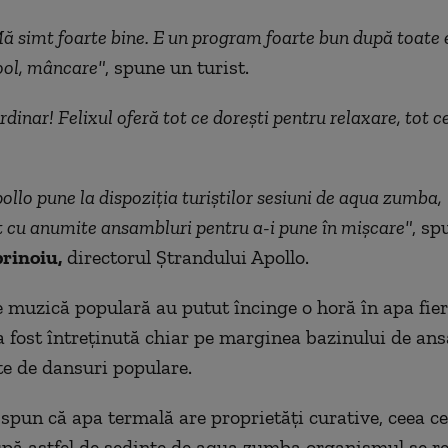
ă simt foarte bine. E un program foarte bun după toate 
ool, mâncare"
, spune un turist.
dinar! Felixul oferă tot ce dorești pentru relaxare, tot c
ollo pune la dispoziția turiștilor sesiuni de aqua zumba,
 cu anumite ansambluri pentru a-i pune în mișcare"
, sp
rinoiu,
directorul Ştrandului Apollo.
 muzică populară au putut încinge o horă în apa fier
 fost întreţinută chiar pe marginea bazinului de an
te de dansuri populare.
 spun că apa termală are proprietăți curative, ceea ce
upă astfel de ședințe de aqua zumba organismul se re