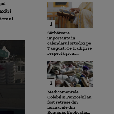
upă
laxări
stemul
1
Sărbătoare
importantă în
calendarul ortodox pe
7 august: Ce tradiții se
respectă și cui...
2
Medicamentele
Colebil și Panzcebil au
fost retrase din
farmaciile din
România. Explicația...