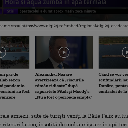
me
 un pas de
Alexandru Nazare
Când se vor ve
 slab sezon
avertizează că „riscurile
scufundării ba
upă pandemie.
rămân ridicate” după
Dunăre, pentr
ensiuni au fost
rapoartele Fitch și Moody’s:
centralei de l
 vânzare
„Nu a fost o perioadă simplă”
rele amiezii, sute de turiști veniți la Băile Felix au lu
e ritmuri latino, însoțită de multă mișcare în apă ter