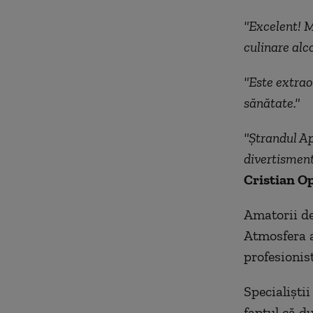
"Excelent! M
culinare alc
"Este extraor
sănătate."
"Ştrandul Ap
divertisment
Cristian Op
Amatorii de
Atmosfera a
profesionis
Specialiștii
faptul că d