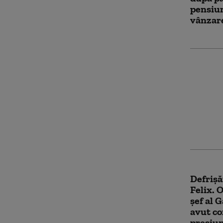
pensiun
vânzar
Patru p
reținut
ilegale 
Defrișăr
Felix. 
șef al 
avut co
presiu