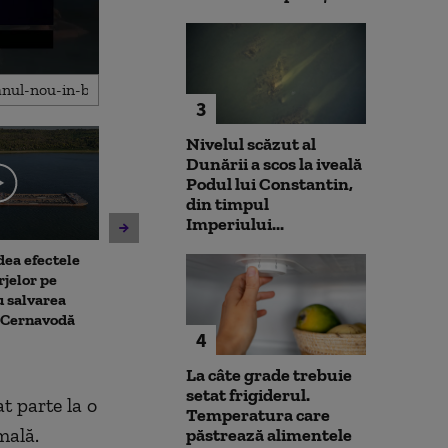
3
Nivelul scăzut al
Dunării a scos la iveală
Podul lui Constantin,
din timpul
Imperiului...
dea efectele
Caniculă în sud și vijelii în
Moody's mențin
rjelor pe
vestul și centrul țării. ANM a
țară al Românie
u salvarea
emis trei coduri galbene
perspectivă ne
a Cernavodă
Alexandru Naza
4
răgaz, nu moti
La câte grade trebuie
setat frigiderul.
at parte la o
Temperatura care
mală.
păstrează alimentele