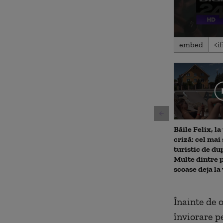
0
embed
seconds
of
1
minute,
45
seconds
Volu
90%
Băile Felix, la
criză: cel mai
turistic de d
Multe dintre p
scoase deja la
Înainte de o
înviorare p