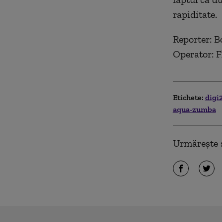
rapiditate.
Reporter: 
Operator: F
Etichete:
digi
aqua-zumba
Urmărește ș