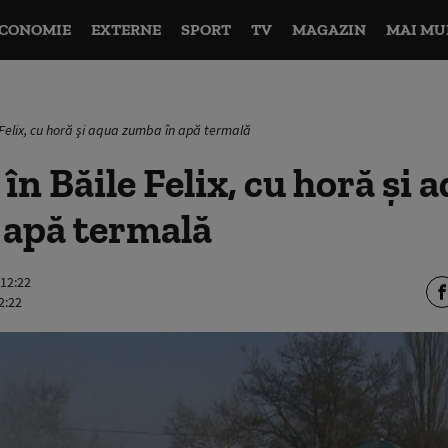
CONOMIE
EXTERNE
SPORT
TV
MAGAZIN
MAI MU
 Felix, cu horă şi aqua zumba în apă termală
în Băile Felix, cu horă şi 
 apă termală
 12:22
2:22