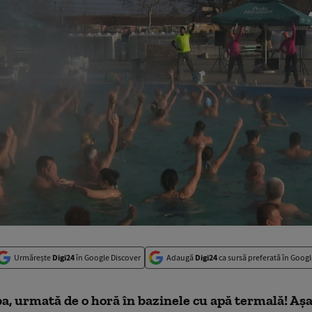
Urmărește
Digi24
în Google Discover
Adaugă
Digi24
ca sursă preferată în Googl
, urmată de o horă în bazinele cu apă termală! Așa