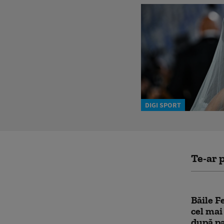
DIGI SPORT
Te-ar p
Băile Fe
cel mai
după p