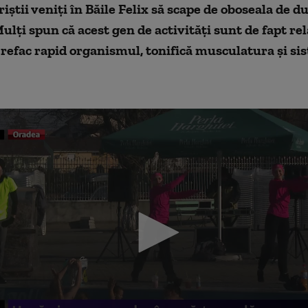
riștii veniți în Băile Felix să scape de oboseala de d
ulți spun că acest gen de activități sunt de fapt re
 refac rapid organismul, tonifică musculatura și si