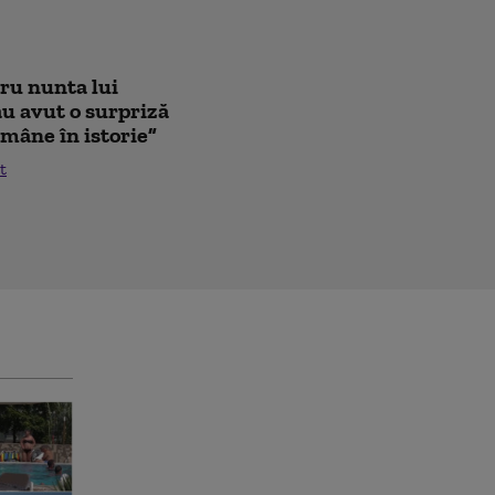
tru nunta lui
au avut o surpriză
mâne în istorie”
t